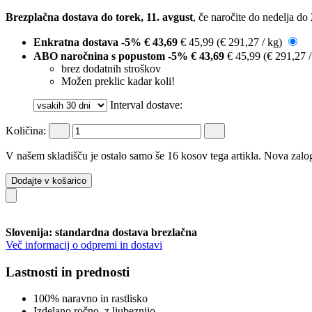
Brezplačna dostava do torek, 11. avgust
, če naročite do
nedelja do 
Enkratna dostava
-5%
€ 43,69
€ 45,99
(€ 291,27 / kg)
ABO naročnina s popustom
-5%
€ 43,69
€ 45,99
(€ 291,27 
brez dodatnih stroškov
Možen preklic kadar koli!
Interval dostave:
Količina:
V našem skladišču je ostalo samo še 16 kosov tega artikla. Nova zalog
Dodajte v košarico
Slovenija: standardna dostava brezlačna
Več informacij o odpremi in dostavi
Lastnosti in prednosti
100% naravno in rastlisko
Izdelano ročno, z ljubeznijo