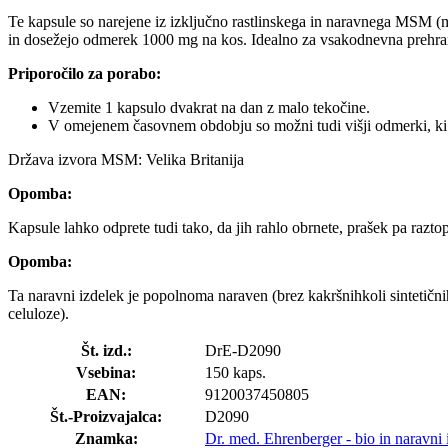
Te kapsule so narejene iz izključno rastlinskega in naravnega MSM (
in dosežejo odmerek 1000 mg na kos. Idealno za vsakodnevna prehra
Priporočilo za porabo:
Vzemite 1 kapsulo dvakrat na dan z malo tekočine.
V omejenem časovnem obdobju so možni tudi višji odmerki, ki 
Država izvora MSM: Velika Britanija
Opomba:
Kapsule lahko odprete tudi tako, da jih rahlo obrnete, prašek pa raztopi
Opomba:
Ta naravni izdelek je popolnoma naraven (brez kakršnihkoli sintetičnih
celuloze).
Št. izd.:
DrE-D2090
Vsebina:
150 kaps.
EAN:
9120037450805
Št.-Proizvajalca:
D2090
Znamka:
Dr. med. Ehrenberger - bio in naravni 