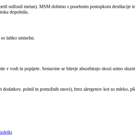
metil sulfonil metan). MSM dobimo s posebnim postopkom destilacije i
nska dopolnila.
so lahko smiselni.
te v vodi in popijete. Sestavine se hitreje absorbirajo skozi ustno sluzn
 dodatkov, polnil in pomožnih snovi), brez alergenov kot so mleko, pšen
izdelki