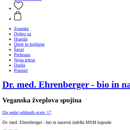
Znamke
Dobro za
Hranila
Diete in hujšanje
Šport
Prehrana
Nega telesa
Darila
Popusti
Dr. med. Ehrenberger - bio in na
Veganska žveplova spojina
Do sedaj oddanih ocen: 17
Dr. med. Ehrenberger - bio in naravni izdelki MSM kapsule