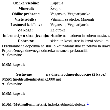
Oblika vsebine:
Kapsula
Minerali:
Žveplo
Oblike prehrane:
Vegansko, Vegetarijansko
Vrste izdelka:
Vitamini za otroke, Minerali
Lastnosti izdelkov:
Vegansko, Vegetarijansko
Za koga?:
Za otroke
Informacije o shranjevanju:
Hranite na hladnem in suhem mestu, za
Dobro za:
sklepi in kosti, srce in krvni obtok, im
i
Prehrambena dopolnila ne služijo kot nadomestilo za zdravo in uravn
Priporočenega dnevnega odmerka ne smete prekoračiti.
Sestavine
MSM kapsule
Sestavine
na dnevni odmerek/porcijo (2 kaps.)
MSM (metilsulfonilmetan)
2.000 mg
Sestavine
MSM kapsule
[1]
MSM (Metilsulfonilmetan)
, hidroksietilmetilceluloza