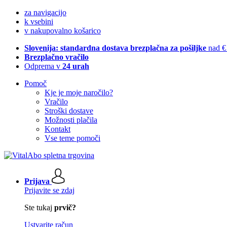
za navigacijo
k vsebini
v nakupovalno košarico
Slovenija: standardna dostava brezplačna za pošiljke
nad €
Brezplačno vračilo
Odprema v
24 urah
Pomoč
Kje je moje naročilo?
Vračilo
Stroški dostave
Možnosti plačila
Kontakt
Vse teme pomoči
Prijava
Prijavite se zdaj
Ste tukaj
prvič?
Ustvarite račun