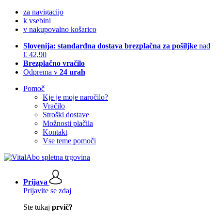
za navigacijo
k vsebini
v nakupovalno košarico
Slovenija: standardna dostava brezplačna za pošiljke
nad
€ 42,90
Brezplačno vračilo
Odprema v
24 urah
Pomoč
Kje je moje naročilo?
Vračilo
Stroški dostave
Možnosti plačila
Kontakt
Vse teme pomoči
Prijava
Prijavite se zdaj
Ste tukaj
prvič?