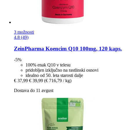
3 možnosti
4.8 (49)
ZeinPharma
Koencim Q10 100mg, 120 kaps.
-5%
100% enak Q10 v telesu
pridobljen izključno na rastlinski osnovi
idealno od 50. leta starosti dalje
€ 37,99
€ 39,99
(€ 716,79 / kg)
Dostava do 11 avgust