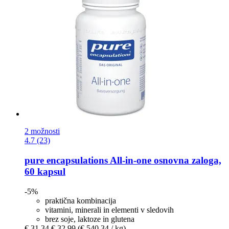
2 možnosti
4.7 (23)
pure encapsulations
All-​in-​one osnovna zaloga,
60 kapsul
-5%
praktična kombinacija
vitamini, minerali in elementi v sledovih
brez soje, laktoze in glutena
€ 31,34
€ 32,99
(€ 540,34 / kg)