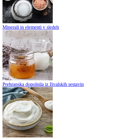
Minerali in elementi v sledeh
Prehranska dopolnila iz živalskih sestavin