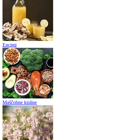
Encimi
Maščobne kisline