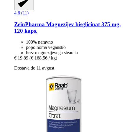
4.6 (11)
ZeinPharma
Magnezijev bisglicinat 375 mg,
120 kaps.
100% naravno
popolnoma vegansko
brez magnezijevega stearata
€ 19,89
(€ 168,56 / kg)
Dostava do 11 avgust