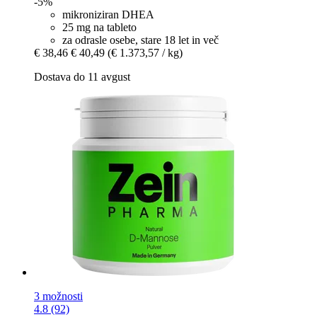
-5%
mikroniziran DHEA
25 mg na tableto
za odrasle osebe, stare 18 let in več
€ 38,46
€ 40,49
(€ 1.373,57 / kg)
Dostava do 11 avgust
3 možnosti
4.8 (92)