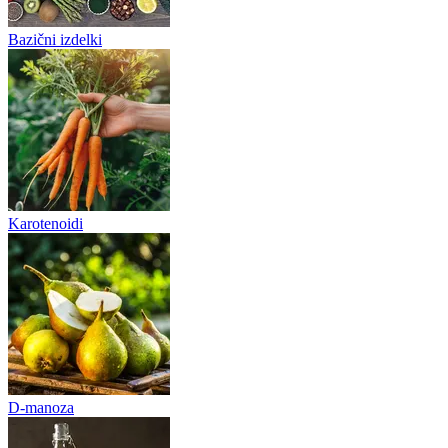
Bazični izdelki
Karotenoidi
D-manoza