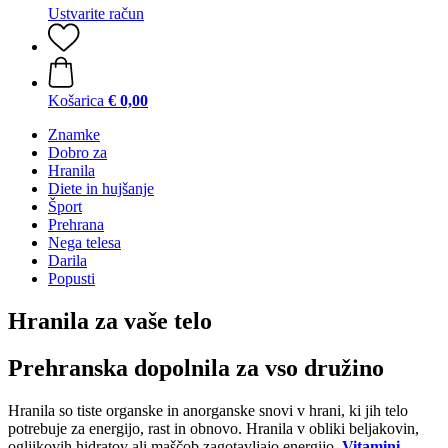
Ustvarite račun
Košarica
€ 0,00
Znamke
Dobro za
Hranila
Diete in hujšanje
Šport
Prehrana
Nega telesa
Darila
Popusti
Hranila za vaše telo
Prehranska dopolnila za vso družino
Hranila so tiste organske in anorganske snovi v hrani, ki jih telo
potrebuje za energijo, rast in obnovo. Hranila v obliki beljakovin,
ogljikovih hidratov ali maščob zagotavljajo energijo.
Vitamini
,