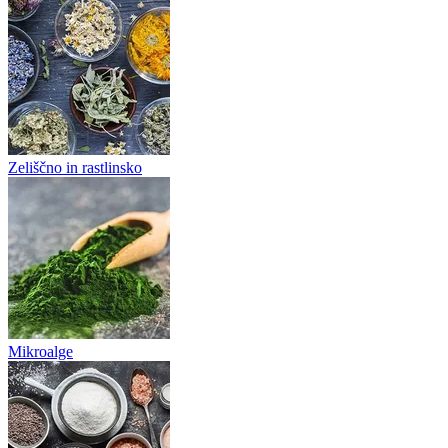
Zeliščno in rastlinsko
Mikroalge