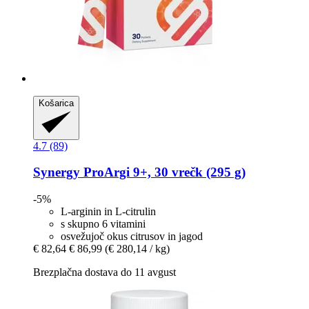
Košarica
4.7 (89)
Synergy
ProArgi 9+, 30 vrečk (295 g)
-5%
L-arginin in L-citrulin
s skupno 6 vitamini
osvežujoč okus citrusov in jagod
€ 82,64
€ 86,99
(€ 280,14 / kg)
Brezplačna dostava do 11 avgust