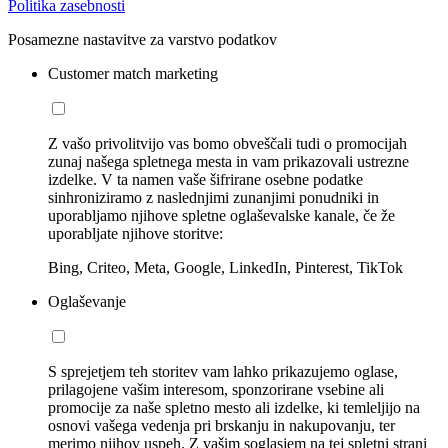
Politika zasebnosti
Posamezne nastavitve za varstvo podatkov
Customer match marketing
Z vašo privolitvijo vas bomo obveščali tudi o promocijah
zunaj našega spletnega mesta in vam prikazovali ustrezne
izdelke. V ta namen vaše šifrirane osebne podatke
sinhroniziramo z naslednjimi zunanjimi ponudniki in
uporabljamo njihove spletne oglaševalske kanale, če že
uporabljate njihove storitve:
Bing, Criteo, Meta, Google, LinkedIn, Pinterest, TikTok
Oglaševanje
S sprejetjem teh storitev vam lahko prikazujemo oglase,
prilagojene vašim interesom, sponzorirane vsebine ali
promocije za naše spletno mesto ali izdelke, ki temleljijo na
osnovi vašega vedenja pri brskanju in nakupovanju, ter
merimo njihov uspeh. Z vašim soglasjem na tej spletni strani