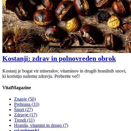
Kostanji: zdrav in polnovreden obrok
Kostanj je bogat vir mineralov, vitaminov in drugih hranilnih snovi,
ki koristijo našemu zdravju. Preberite več!
VitalMagazine
Znanje
(50)
Prehrana
(33)
Šport
(27)
Zdravje
(17)
Trendi
(11)
Hranila, vitamini in drugo
(7)
vsi prispevki