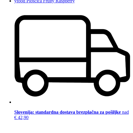
yfood Ploščica Fruity Raspberry
Slovenija: standardna dostava brezplačna za pošiljke
nad
€ 42,90