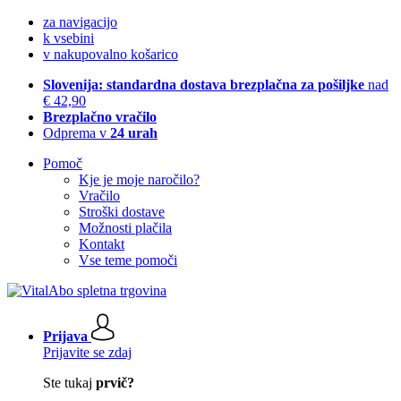
za navigacijo
k vsebini
v nakupovalno košarico
Slovenija: standardna dostava brezplačna za pošiljke
nad
€ 42,90
Brezplačno vračilo
Odprema v
24 urah
Pomoč
Kje je moje naročilo?
Vračilo
Stroški dostave
Možnosti plačila
Kontakt
Vse teme pomoči
Prijava
Prijavite se zdaj
Ste tukaj
prvič?