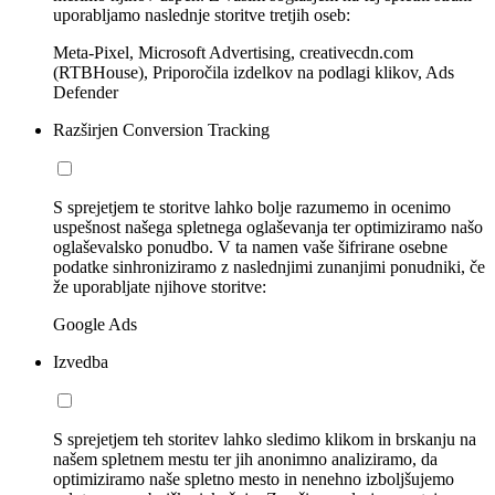
uporabljamo naslednje storitve tretjih oseb:
Meta-Pixel, Microsoft Advertising, creativecdn.com
(RTBHouse), Priporočila izdelkov na podlagi klikov, Ads
Defender
Razširjen Conversion Tracking
S sprejetjem te storitve lahko bolje razumemo in ocenimo
uspešnost našega spletnega oglaševanja ter optimiziramo našo
oglaševalsko ponudbo. V ta namen vaše šifrirane osebne
podatke sinhroniziramo z naslednjimi zunanjimi ponudniki, če
že uporabljate njihove storitve:
Google Ads
Izvedba
S sprejetjem teh storitev lahko sledimo klikom in brskanju na
našem spletnem mestu ter jih anonimno analiziramo, da
optimiziramo naše spletno mesto in nenehno izboljšujemo