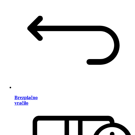
Brezplačno
vračilo