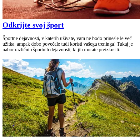
Odkrijte svoj šport
Športne dejavnosti, v katerih uživate, vam ne bodo prinesle le več
užitka, ampak dobo povečale tudi koristi vašega treninga! Tukaj je
nabor različnih športnih dejavnosti, ki jih morate preizkusiti.