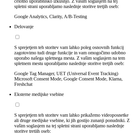
celotno uporabniško izkušnjo. Z vašim soglasjem na tej
spletni strani uporabljamo naslednje storitve tretjih oseb:
Google Analytics, Clarity, A/B-Testing
Delovanje
S sprejetjem teh storitev vam lahko poleg osnovnih funkcij
zagotovimo tudi druge funkcije in vam omogočimo udobno
uporabo našega spletnega mesta. Z vašim soglasjem na tem
spletnem mestu uporabljamo naslednje storitve tretjih oseb:
Google Tag Manager, UET (Universal Event Tracking)
Microsoft Consent Mode, Google Consent Mode, Klarna,
Freshchat
Eksterne medijske vsebine
S sprejetjem teh storitev vam lahko prikažemo videoposnetke
ali druge medijske vsebine, ki jih gostijo zunanji ponudniki. Z
vašim soglasjem na tej spletni strani uporabljamo naslednje
storitve tretjih oseb: