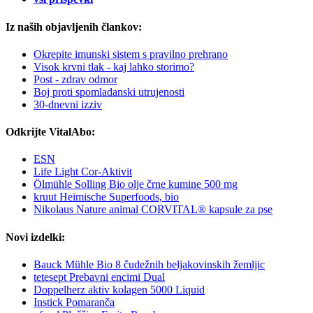
Iz naših objavljenih člankov:
Okrepite imunski sistem s pravilno prehrano
Visok krvni tlak - kaj lahko storimo?
Post - zdrav odmor
Boj proti spomladanski utrujenosti
30-dnevni izziv
Odkrijte VitalAbo:
ESN
Life Light Cor-Aktivit
Ölmühle Solling Bio olje črne kumine 500 mg
kruut Heimische Superfoods, bio
Nikolaus Nature animal CORVITAL® kapsule za pse
Novi izdelki:
Bauck Mühle Bio 8 čudežnih beljakovinskih žemljic
tetesept Prebavni encimi Dual
Doppelherz aktiv kolagen 5000 Liquid
Instick Pomaranča