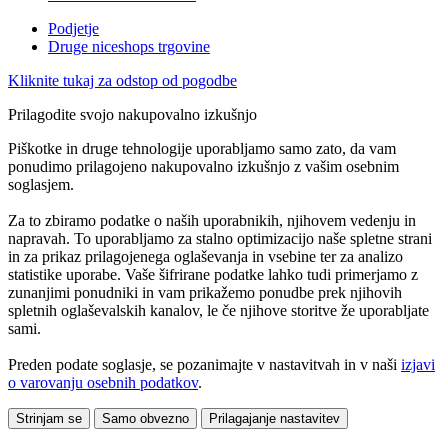
Podjetje
Druge niceshops trgovine
Kliknite tukaj za odstop od pogodbe
Prilagodite svojo nakupovalno izkušnjo
Piškotke in druge tehnologije uporabljamo samo zato, da vam
ponudimo prilagojeno nakupovalno izkušnjo z vašim osebnim
soglasjem.
Za to zbiramo podatke o naših uporabnikih, njihovem vedenju in
napravah. To uporabljamo za stalno optimizacijo naše spletne strani
in za prikaz prilagojenega oglaševanja in vsebine ter za analizo
statistike uporabe. Vaše šifrirane podatke lahko tudi primerjamo z
zunanjimi ponudniki in vam prikažemo ponudbe prek njihovih
spletnih oglaševalskih kanalov, le če njihove storitve že uporabljate
sami.
Preden podate soglasje, se pozanimajte v nastavitvah in v naši
izjavi
o varovanju osebnih podatkov
.
Strinjam se
Samo obvezno
Prilagajanje nastavitev