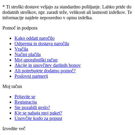
* Ti stroški dostave veljajo za standardno pošiljanje. Lahko pride do
dodatnih stroškov, npr. zaradi teže, velikosti ali lastnosti izdelkov. Te
informacije najdete neposredno v opisu izdelka.
Pomoč in podpora
Kako oddati naročilo
Odprema in dostava naročila
Vračila
Načini plačila
Moj uporabniški račun
Akcije in unovčitev darilnih bonov
Ali potrebujete dodatno pomoč?
Poslovni partnerji
Moj račun
Prijavite se
Registracija
Ste pozabili geslo?
Kje se nahaja moj paket?
Unovčite kodo za popust
Izvedite več