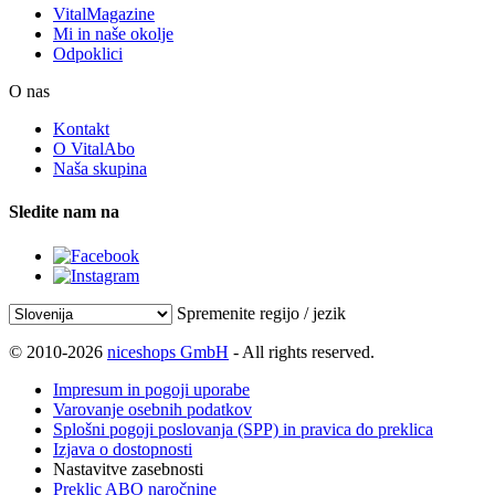
VitalMagazine
Mi in naše okolje
Odpoklici
O nas
Kontakt
O VitalAbo
Naša skupina
Sledite nam na
Spremenite regijo / jezik
© 2010-2026
niceshops GmbH
- All rights reserved.
Impresum in pogoji uporabe
Varovanje osebnih podatkov
Splošni pogoji poslovanja (SPP) in pravica do preklica
Izjava o dostopnosti
Nastavitve zasebnosti
Preklic ABO naročnine