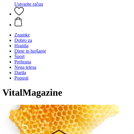
Ustvarite račun
Znamke
Dobro za
Hranila
Diete in hujšanje
Šport
Prehrana
Nega telesa
Darila
Popusti
VitalMagazine