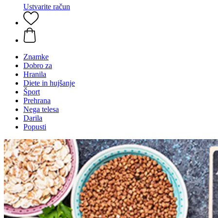
Ustvarite račun
Znamke
Dobro za
Hranila
Diete in hujšanje
Šport
Prehrana
Nega telesa
Darila
Popusti