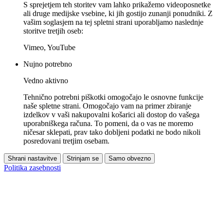
S sprejetjem teh storitev vam lahko prikažemo videoposnetke
ali druge medijske vsebine, ki jih gostijo zunanji ponudniki. Z
vašim soglasjem na tej spletni strani uporabljamo naslednje
storitve tretjih oseb:
Vimeo, YouTube
Nujno potrebno
Vedno aktivno
Tehnično potrebni piškotki omogočajo le osnovne funkcije
naše spletne strani. Omogočajo vam na primer zbiranje
izdelkov v vaši nakupovalni košarici ali dostop do vašega
uporabniškega računa. To pomeni, da o vas ne moremo
ničesar sklepati, prav tako dobljeni podatki ne bodo nikoli
posredovani tretjim osebam.
Shrani nastavitve
Strinjam se
Samo obvezno
Politika zasebnosti