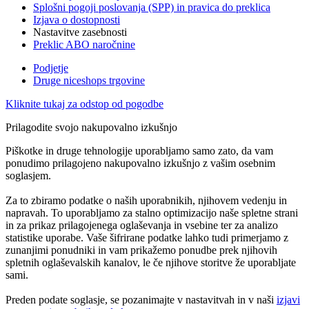
Splošni pogoji poslovanja (SPP) in pravica do preklica
Izjava o dostopnosti
Nastavitve zasebnosti
Preklic ABO naročnine
Podjetje
Druge niceshops trgovine
Kliknite tukaj za odstop od pogodbe
Prilagodite svojo nakupovalno izkušnjo
Piškotke in druge tehnologije uporabljamo samo zato, da vam
ponudimo prilagojeno nakupovalno izkušnjo z vašim osebnim
soglasjem.
Za to zbiramo podatke o naših uporabnikih, njihovem vedenju in
napravah. To uporabljamo za stalno optimizacijo naše spletne strani
in za prikaz prilagojenega oglaševanja in vsebine ter za analizo
statistike uporabe. Vaše šifrirane podatke lahko tudi primerjamo z
zunanjimi ponudniki in vam prikažemo ponudbe prek njihovih
spletnih oglaševalskih kanalov, le če njihove storitve že uporabljate
sami.
Preden podate soglasje, se pozanimajte v nastavitvah in v naši
izjavi