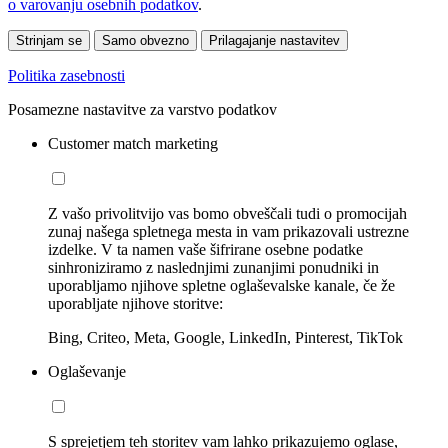
o varovanju osebnih podatkov
.
Strinjam se
Samo obvezno
Prilagajanje nastavitev
Politika zasebnosti
Posamezne nastavitve za varstvo podatkov
Customer match marketing
Z vašo privolitvijo vas bomo obveščali tudi o promocijah
zunaj našega spletnega mesta in vam prikazovali ustrezne
izdelke. V ta namen vaše šifrirane osebne podatke
sinhroniziramo z naslednjimi zunanjimi ponudniki in
uporabljamo njihove spletne oglaševalske kanale, če že
uporabljate njihove storitve:
Bing, Criteo, Meta, Google, LinkedIn, Pinterest, TikTok
Oglaševanje
S sprejetjem teh storitev vam lahko prikazujemo oglase,