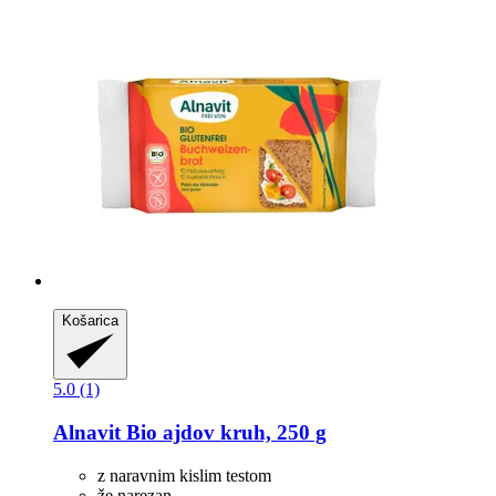
Košarica
5.0 (1)
Alnavit
Bio ajdov kruh, 250 g
z naravnim kislim testom
že narezan