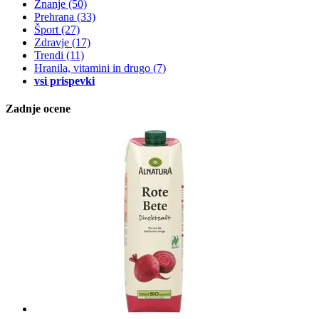
Znanje
(50)
Prehrana
(33)
Šport
(27)
Zdravje
(17)
Trendi
(11)
Hranila, vitamini in drugo
(7)
vsi prispevki
Zadnje ocene