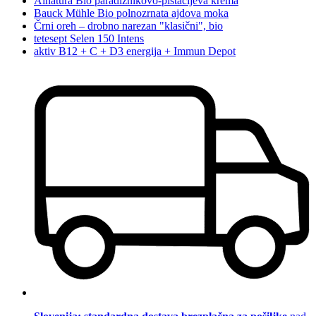
Alnatura Bio paradižnikovo-pistacijeva krema
Bauck Mühle Bio polnozrnata ajdova moka
Črni oreh – drobno narezan "klasični", bio
tetesept Selen 150 Intens
aktiv B12 + C + D3 energija + Immun Depot