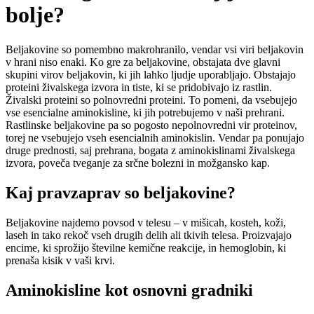
bolje?
Beljakovine so pomembno makrohranilo, vendar vsi viri beljakovin
v hrani niso enaki. Ko gre za beljakovine, obstajata dve glavni
skupini virov beljakovin, ki jih lahko ljudje uporabljajo. Obstajajo
proteini živalskega izvora in tiste, ki se pridobivajo iz rastlin.
Živalski proteini so polnovredni proteini. To pomeni, da vsebujejo
vse esencialne aminokisline, ki jih potrebujemo v naši prehrani.
Rastlinske beljakovine pa so pogosto nepolnovredni vir proteinov,
torej ne vsebujejo vseh esencialnih aminokislin. Vendar pa ponujajo
druge prednosti, saj prehrana, bogata z aminokislinami živalskega
izvora, poveča tveganje za srčne bolezni in možgansko kap.
Kaj pravzaprav so beljakovine?
Beljakovine najdemo povsod v telesu – v mišicah, kosteh, koži,
laseh in tako rekoč vseh drugih delih ali tkivih telesa. Proizvajajo
encime, ki sprožijo številne kemične reakcije, in hemoglobin, ki
prenaša kisik v vaši krvi.
Aminokisline kot osnovni gradniki