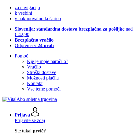
za navigacijo
k vsebini
v nakupovalno košarico
Slovenija: standardna dostava brezplačna za pošiljke
nad
€ 42,90
Brezplačno vračilo
Odprema v
24 urah
Pomoč
Kje je moje naročilo?
Vračilo
Stroški dostave
Možnosti plačila
Kontakt
Vse teme pomoči
Prijava
Prijavite se zdaj
Ste tukaj
prvič?