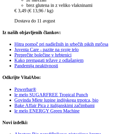
brez glutena in z veliko vlakninami
€ 3,49
(€ 13,96 / kg)
Dostava do 11 avgust
Iz naših objavljenih člankov:
Hitra pomoč pri nadležnih in srbečih pikih mrčesa
Juventa Care - pazite na svoje telo
Preprečite bolečine v hrbtenici
Kako premagati težave z odlašanjem
Pandemija neaktivnosti
Odkrijte VitalAbo:
Powerbar®
le melo SUGARFREE Tropical Punch
Govinda Mlete lupine indijskega trpotca, bio
Bake Affair Pica z italijanskimi začimbami
le melo ENERGY Green Machine
Novi izdelki: