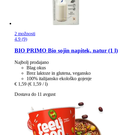
2 možnosti
4.9 (9)
BIO PRIMO
Bio sojin napitek, natur (1 l)
Najbolj prodajano
Blag okus
Brez laktoze in glutena, vegansko
100% italijansko ekološko gojenje
€ 1,59
(€ 1,59 / l)
Dostava do 11 avgust