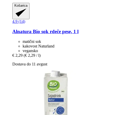
Košarica
4.9 (14)
Alnatura
Bio sok rdeče pese, 1 l
matični sok
kakovost Naturland
vegansko
€ 2,29
(€ 2,29 / l)
Dostava do 11 avgust