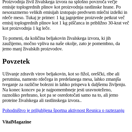
Proizvodnja živil živalskega izvora na splošno povzroča večje
emisije toplogrednih plinov kot proizvodnja rastlinske hrane. Po
nesorazmerno velikih emisijah izstopajo predvsem mlečni izdelki in
rdeče meso. Tukaj je primer: 1 kg jagnjetine proizvede petkrat več
emisij toplogrednih plinov kot 1 kg piščanca in približno 30-krat več
kot proizvodnja 1 kg leče.
To pomeni, da količina beljakovin živalskega izvora, ki jih
zaužijemo, močno vpliva na naše okolje, zato je pomembno, da
jemo manj živalskih proizvodov.
Povzetek
Uživanje zdravih virov beljakovin, kot so fižol, oreščki, ribe ali
perutnina, namesto rdečega in predelanega mesa, lahko zmanjša
tveganje za različne bolezni in lahko prispeva k daljšemu življenju.
Na konec koncev pa je najpomembneje jesti uravnoteženo,
raznoliko prehrano, kot pa se osredotočati samo na to, ali jemo
proteine živalskega ali rastlinskega izvora..
Pohodništvo je priljubljena športna aktivnost
Resnica o raztezanju
VitalMagazine