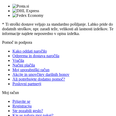
* Ti stroški dostave veljajo za standardno pošiljanje. Lahko pride do
dodatnih stroškov, npr. zaradi teže, velikosti ali lastnosti izdelkov. Te
informacije najdete neposredno v opisu izdelka.
Pomoč in podpora
Kako oddati naročilo
Odprema in dostava naročila
Vračila
Načini plačila
Moj uporabniški račun
Akcije in unovčitev darilnih bonov
Ali potrebujete dodatno pomoč?
Poslovni partnerji
Moj račun
Prijavite se
Registracija
Ste pozabili geslo?
Kje se nahaja moj paket?