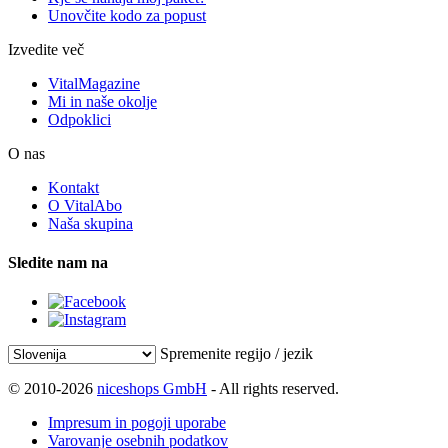
Unovčite kodo za popust
Izvedite več
VitalMagazine
Mi in naše okolje
Odpoklici
O nas
Kontakt
O VitalAbo
Naša skupina
Sledite nam na
Spremenite regijo / jezik
© 2010-2026
niceshops GmbH
- All rights reserved.
Impresum in pogoji uporabe
Varovanje osebnih podatkov