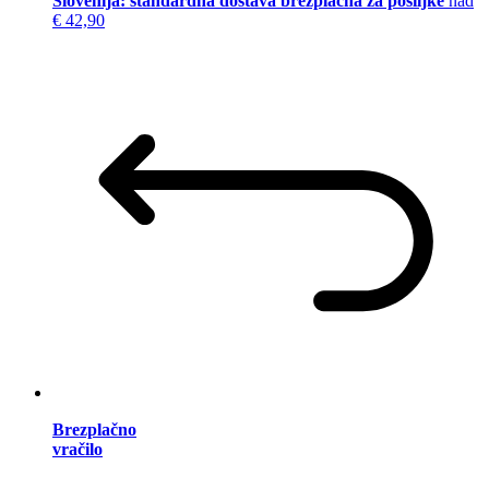
Slovenija: standardna dostava brezplačna za pošiljke
nad
€ 42,90
Brezplačno
vračilo