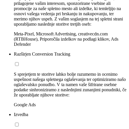
prilagojene vašim interesom, sponzorirane vsebine ali
promocije za naše spletno mesto ali izdelke, ki temleljijo na
osnovi vašega vedenja pri brskanju in nakupovanju, ter
merimo njihov uspeh. Z vašim soglasjem na tej spletni strani
uporabljamo naslednje storitve tretjih oseb:
Meta-Pixel, Microsoft Advertising, creativecdn.com
(RTBHouse), Priporočila izdelkov na podlagi klikov, Ads
Defender
Razširjen Conversion Tracking
S sprejetjem te storitve lahko bolje razumemo in ocenimo
uspešnost našega spletnega oglaševanja ter optimiziramo našo
oglaševalsko ponudbo. V ta namen vaše šifrirane osebne
podatke sinhroniziramo z naslednjimi zunanjimi ponudniki, če
že uporabljate njihove storitve:
Google Ads
Izvedba