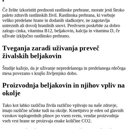
Če želite izkoristiti prednosti rastlinske prehrane, morate jesti široko
paleto zdravih rastlinskih živil. Rastlinska prehrana, ki vsebuje
veliko predelane hrane in dodanih sladkorjev, ne zagotavlja
ustreznih ali dovolj hranilnih snovi. Predvsem poskrbite za dobro
zalogo cinka, vitamina B12, beljakovin, kalcija in vitamina D, če
uživate izključno rastlinsko prehrano.
Tveganja zaradi uživanja preveč
živalskih beljakovin
Študije kažejo, da je uživanje nepredelanega in predelanega rdečega
mesa povezano s krajšo življenjsko dobo.
Proizvodnja beljakovin in njihov vpliv na
okolje
Tako kot lahko različna živila različno vplivajo na naše zdravje,
imajo različne učinke tudi na okolje. Kmetijstvo je eden od glavnih
vzrokov toplogrednih plinov po vsem svetu, vendar proizvodnja
vseh vrst hrane ne proizvaja enake količine CO2.