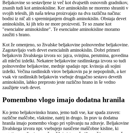
Beljakovine so sestavljene iz več kot dvajsetih osnovnih gradnikov,
znanih tudi kot aminokisline. Ker aminokislin ne moremo shraniti v
svojih telesih, jih naša telesa proizvajajo na dva različna načina:
bodisi iz nič ali s spreminjanjem drugih aminokislin. Obstaja devet
aminokislin, ki jih telo ne more proizvesti. Te so znane kot
"esencialne aminokisline". Te esencialne aminokisline moramo
zaužiti s hrano.
Kot že omenjeno, so živalske beljakovine polnovredne beljakovine.
Zagotavljajo vseh devet esencialnih aminokislin. Dobri primeri
beljakovin živalskega izvora so: jajca, svinjina, perutnina, govedina
ali mlečni izdelki. Nekatere beljakovine rastlinskega izvora so tudi
polnovredne beljakovine, mednje spadajo npr. kvinoja ali sojini
izdelki. Večina rastlinskih virov beljakovin pa je nepopolnih, a ker
vsak vir rastlinskih beljakovin vsebuje drugačno sestavo devetih
aminokislin, lahko preprosto jeste različno hrano in še vedno
zaužijete vseh devet.
Pomembno vlogo imajo dodatna hranila
Ko jemo beljakovinsko hrano, jemo tudi vse, kar spada zraven:
različne maščobe, vlaknine, natrij in drugo. In prav ta dodatna
hranila imajo pomembo vlogo pri vplivanju na zdravje. Beljakovine
živalskega izvora npr. vsebujejo nasičene maščobne kisline, ki