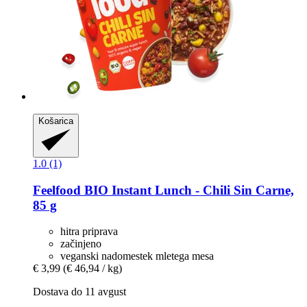
Košarica
1.0 (1)
Feelfood
BIO Instant Lunch -​ Chili Sin Carne,
85 g
hitra priprava
začinjeno
veganski nadomestek mletega mesa
€ 3,99
(€ 46,94 / kg)
Dostava do 11 avgust