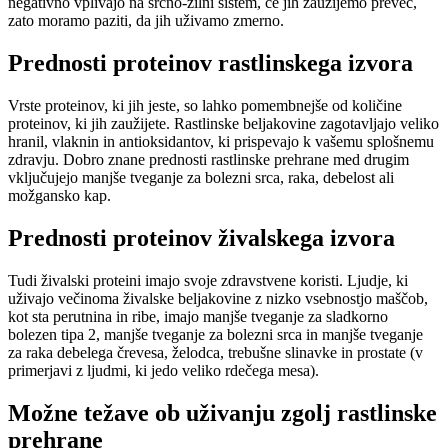
negativno vplivajo na srčno-žilni sistem, če jih zaužijemo preveč,
zato moramo paziti, da jih uživamo zmerno.
Prednosti proteinov rastlinskega izvora
Vrste proteinov, ki jih jeste, so lahko pomembnejše od količine
proteinov, ki jih zaužijete. Rastlinske beljakovine zagotavljajo veliko
hranil, vlaknin in antioksidantov, ki prispevajo k vašemu splošnemu
zdravju. Dobro znane prednosti rastlinske prehrane med drugim
vključujejo manjše tveganje za bolezni srca, raka, debelost ali
možgansko kap.
Prednosti proteinov živalskega izvora
Tudi živalski proteini imajo svoje zdravstvene koristi. Ljudje, ki
uživajo večinoma živalske beljakovine z nizko vsebnostjo maščob,
kot sta perutnina in ribe, imajo manjše tveganje za sladkorno
bolezen tipa 2, manjše tveganje za bolezni srca in manjše tveganje
za raka debelega črevesa, želodca, trebušne slinavke in prostate (v
primerjavi z ljudmi, ki jedo veliko rdečega mesa).
Možne težave ob uživanju zgolj rastlinske
prehrane