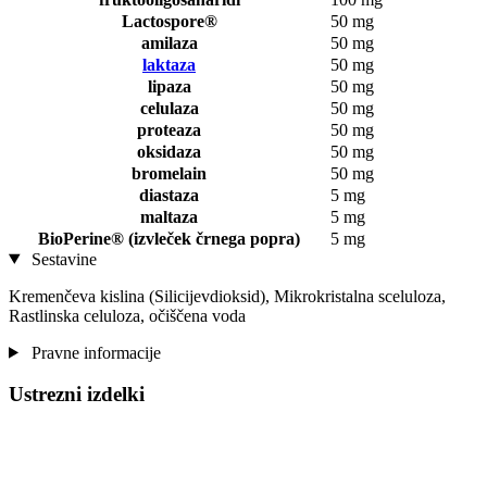
Lactospore®
50 mg
amilaza
50 mg
laktaza
50 mg
lipaza
50 mg
celulaza
50 mg
proteaza
50 mg
oksidaza
50 mg
bromelain
50 mg
diastaza
5 mg
maltaza
5 mg
BioPerine® (izvleček črnega popra)
5 mg
Sestavine
Kremenčeva kislina (Silicijevdioksid), Mikrokristalna sceluloza,
Rastlinska celuloza, očiščena voda
Pravne informacije
Ustrezni izdelki