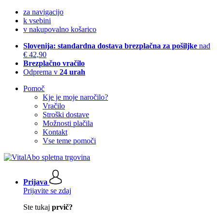
za navigacijo
k vsebini
v nakupovalno košarico
Slovenija: standardna dostava brezplačna za pošiljke
nad
€ 42,90
Brezplačno vračilo
Odprema v
24 urah
Pomoč
Kje je moje naročilo?
Vračilo
Stroški dostave
Možnosti plačila
Kontakt
Vse teme pomoči
Prijava
Prijavite se zdaj
Ste tukaj
prvič?