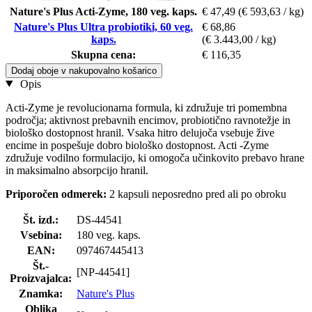
Nature's Plus Acti-Zyme, 180 veg. kaps.
€ 47,49
(€ 593,63 / kg)
Nature's Plus Ultra probiotiki, 60 veg.
€ 68,86
kaps.
(€ 3.443,00 / kg)
Skupna cena:
€ 116,35
Dodaj oboje v nakupovalno košarico
Opis
Acti-Zyme je revolucionarna formula, ki združuje tri pomembna
področja; aktivnost prebavnih encimov, probiotično ravnotežje in
biološko dostopnost hranil. Vsaka hitro delujoča vsebuje žive
encime in pospešuje dobro biološko dostopnost. Acti -Zyme
združuje vodilno formulacijo, ki omogoča učinkovito prebavo hrane
in maksimalno absorpcijo hranil.
Priporočen odmerek:
2 kapsuli neposredno pred ali po obroku
Št. izd.:
DS-44541
Vsebina:
180 veg. kaps.
EAN:
097467445413
Št.-
[NP-44541]
Proizvajalca:
Znamka:
Nature's Plus
Oblika