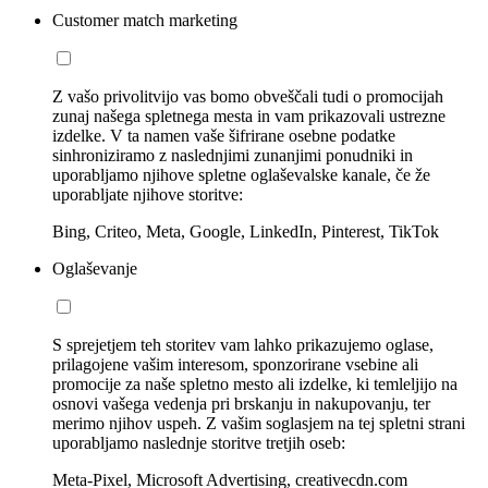
Customer match marketing
Z vašo privolitvijo vas bomo obveščali tudi o promocijah
zunaj našega spletnega mesta in vam prikazovali ustrezne
izdelke. V ta namen vaše šifrirane osebne podatke
sinhroniziramo z naslednjimi zunanjimi ponudniki in
uporabljamo njihove spletne oglaševalske kanale, če že
uporabljate njihove storitve:
Bing, Criteo, Meta, Google, LinkedIn, Pinterest, TikTok
Oglaševanje
S sprejetjem teh storitev vam lahko prikazujemo oglase,
prilagojene vašim interesom, sponzorirane vsebine ali
promocije za naše spletno mesto ali izdelke, ki temleljijo na
osnovi vašega vedenja pri brskanju in nakupovanju, ter
merimo njihov uspeh. Z vašim soglasjem na tej spletni strani
uporabljamo naslednje storitve tretjih oseb:
Meta-Pixel, Microsoft Advertising, creativecdn.com