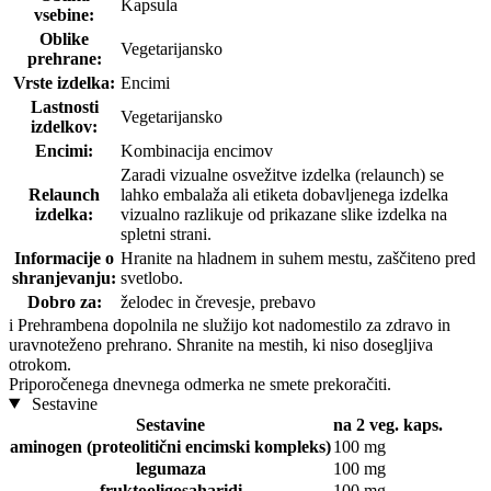
Kapsula
vsebine:
Oblike
Vegetarijansko
prehrane:
Vrste izdelka:
Encimi
Lastnosti
Vegetarijansko
izdelkov:
Encimi:
Kombinacija encimov
Zaradi vizualne osvežitve izdelka (relaunch) se
Relaunch
lahko embalaža ali etiketa dobavljenega izdelka
izdelka:
vizualno razlikuje od prikazane slike izdelka na
spletni strani.
Informacije o
Hranite na hladnem in suhem mestu, zaščiteno pred
shranjevanju:
svetlobo.
Dobro za:
želodec in črevesje, prebavo
i
Prehrambena dopolnila ne služijo kot nadomestilo za zdravo in
uravnoteženo prehrano. Shranite na mestih, ki niso dosegljiva
otrokom.
Priporočenega dnevnega odmerka ne smete prekoračiti.
Sestavine
Sestavine
na 2 veg. kaps.
aminogen (proteolitični encimski kompleks)
100 mg
legumaza
100 mg
fruktooligosaharidi
100 mg