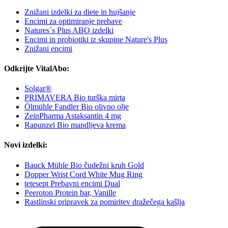
Znižani izdelki za diete in hujšanje
Encimi za optimiranje prebave
Natures´s Plus ABO izdelki
Encimi in probiotiki iz skupine Nature's Plus
Znižani encimi
Odkrijte VitalAbo:
Solgar®
PRIMAVERA Bio turška mirta
Ölmühle Fandler Bio olivno olje
ZeinPharma Astaksantin 4 mg
Rapunzel Bio mandljeva krema
Novi izdelki:
Bauck Mühle Bio čudežni kruh Gold
Dopper Wrist Cord White Mug Ring
tetesept Prebavni encimi Dual
Peeroton Protein bar, Vanille
Rastlinski pripravek za pomiritev dražečega kašlja