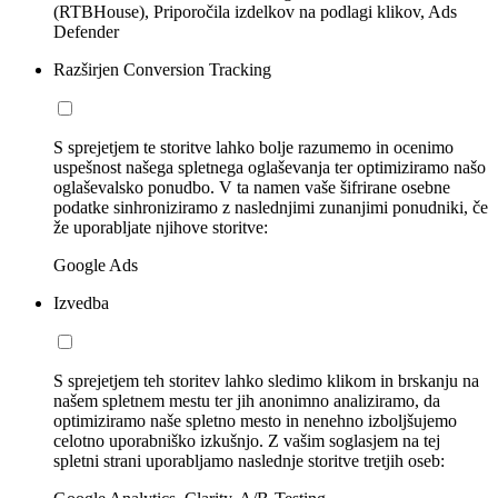
(RTBHouse), Priporočila izdelkov na podlagi klikov, Ads
Defender
Razširjen Conversion Tracking
S sprejetjem te storitve lahko bolje razumemo in ocenimo
uspešnost našega spletnega oglaševanja ter optimiziramo našo
oglaševalsko ponudbo. V ta namen vaše šifrirane osebne
podatke sinhroniziramo z naslednjimi zunanjimi ponudniki, če
že uporabljate njihove storitve:
Google Ads
Izvedba
S sprejetjem teh storitev lahko sledimo klikom in brskanju na
našem spletnem mestu ter jih anonimno analiziramo, da
optimiziramo naše spletno mesto in nenehno izboljšujemo
celotno uporabniško izkušnjo. Z vašim soglasjem na tej
spletni strani uporabljamo naslednje storitve tretjih oseb: