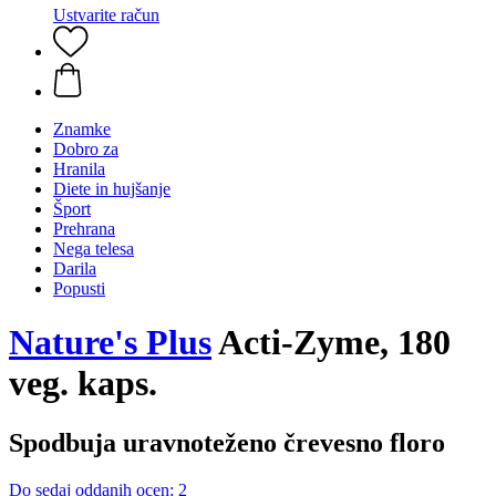
Ustvarite račun
Znamke
Dobro za
Hranila
Diete in hujšanje
Šport
Prehrana
Nega telesa
Darila
Popusti
Nature's Plus
Acti-Zyme, 180
veg. kaps.
Spodbuja uravnoteženo črevesno floro
Do sedaj oddanih ocen: 2