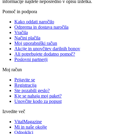
informacije najdete neposredno v opisu izdelka.
Pomoč in podpora
Kako oddati naročilo
Odprema in dostava naročila
Vračila
Načini plačila
Moj uporabniški račun
Akcije in unovčitev darilnih bonov
Ali potrebujete dodatno pomoč?
Poslovni partnerji
Moj račun
Prijavite se
Registracija
Ste pozabili geslo?
Kje se nahaja moj paket?
Unovčite kodo za popust
Izvedite več
VitalMagazine
Mi in naše okolje
Odpoklici