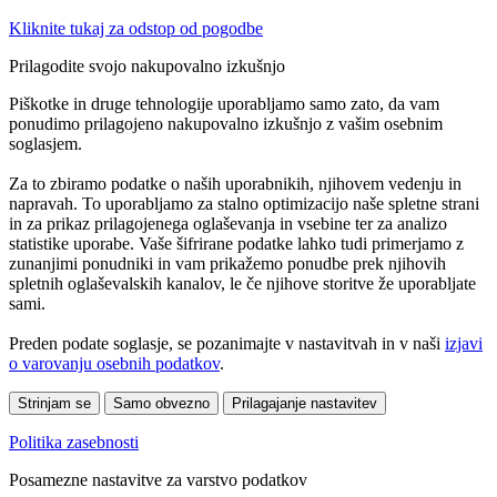
Kliknite tukaj za odstop od pogodbe
Prilagodite svojo nakupovalno izkušnjo
Piškotke in druge tehnologije uporabljamo samo zato, da vam
ponudimo prilagojeno nakupovalno izkušnjo z vašim osebnim
soglasjem.
Za to zbiramo podatke o naših uporabnikih, njihovem vedenju in
napravah. To uporabljamo za stalno optimizacijo naše spletne strani
in za prikaz prilagojenega oglaševanja in vsebine ter za analizo
statistike uporabe. Vaše šifrirane podatke lahko tudi primerjamo z
zunanjimi ponudniki in vam prikažemo ponudbe prek njihovih
spletnih oglaševalskih kanalov, le če njihove storitve že uporabljate
sami.
Preden podate soglasje, se pozanimajte v nastavitvah in v naši
izjavi
o varovanju osebnih podatkov
.
Strinjam se
Samo obvezno
Prilagajanje nastavitev
Politika zasebnosti
Posamezne nastavitve za varstvo podatkov