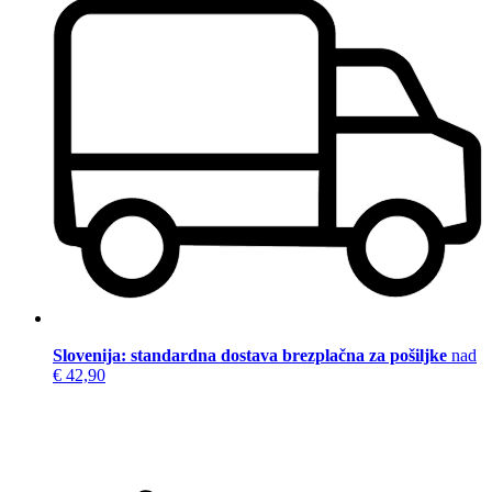
Slovenija: standardna dostava brezplačna za pošiljke
nad
€ 42,90