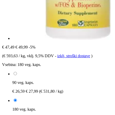
€ 47,49
€ 49,99
-5%
(
€ 593,63 / kg
, vklj. 9,5% DDV
-
izklj. stroški dostave
)
Vsebina:
180 veg. kaps.
90 veg. kaps.
€ 26,59
€ 27,99
(€ 531,80 / kg)
180 veg. kaps.