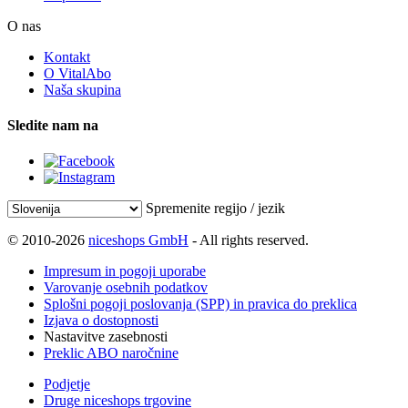
O nas
Kontakt
O VitalAbo
Naša skupina
Sledite nam na
Spremenite regijo / jezik
© 2010-2026
niceshops GmbH
- All rights reserved.
Impresum in pogoji uporabe
Varovanje osebnih podatkov
Splošni pogoji poslovanja (SPP) in pravica do preklica
Izjava o dostopnosti
Nastavitve zasebnosti
Preklic ABO naročnine
Podjetje
Druge niceshops trgovine