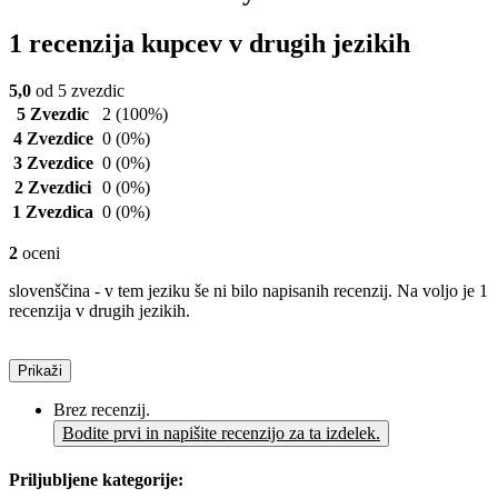
1 recenzija kupcev v drugih jezikih
5,0
od 5 zvezdic
5 Zvezdic
2
(100%)
4 Zvezdice
0
(0%)
3 Zvezdice
0
(0%)
2 Zvezdici
0
(0%)
1 Zvezdica
0
(0%)
2
oceni
slovenščina - v tem jeziku še ni bilo napisanih recenzij. Na voljo je 1
recenzija v drugih jezikih.
Prikaži
Brez recenzij.
Bodite prvi in napišite recenzijo za ta izdelek.
Priljubljene kategorije: