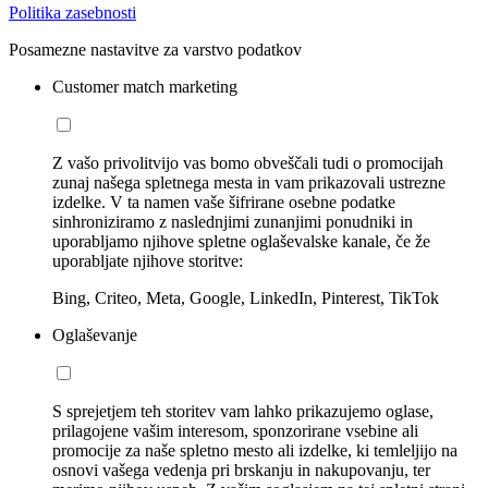
Politika zasebnosti
Posamezne nastavitve za varstvo podatkov
Customer match marketing
Z vašo privolitvijo vas bomo obveščali tudi o promocijah
zunaj našega spletnega mesta in vam prikazovali ustrezne
izdelke. V ta namen vaše šifrirane osebne podatke
sinhroniziramo z naslednjimi zunanjimi ponudniki in
uporabljamo njihove spletne oglaševalske kanale, če že
uporabljate njihove storitve:
Bing, Criteo, Meta, Google, LinkedIn, Pinterest, TikTok
Oglaševanje
S sprejetjem teh storitev vam lahko prikazujemo oglase,
prilagojene vašim interesom, sponzorirane vsebine ali
promocije za naše spletno mesto ali izdelke, ki temleljijo na
osnovi vašega vedenja pri brskanju in nakupovanju, ter