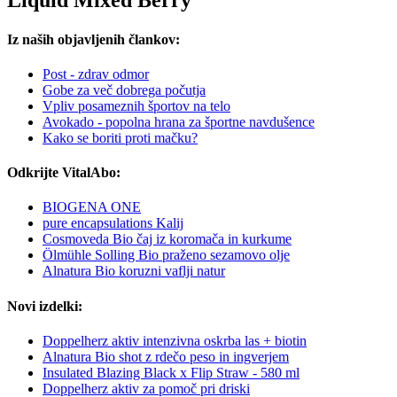
Liquid Mixed Berry
Iz naših objavljenih člankov:
Post - zdrav odmor
Gobe ​​za več dobrega počutja
Vpliv posameznih športov na telo
Avokado - popolna hrana za športne navdušence
Kako se boriti proti mačku?
Odkrijte VitalAbo:
BIOGENA ONE
pure encapsulations Kalij
Cosmoveda Bio čaj iz koromača in kurkume
Ölmühle Solling Bio praženo sezamovo olje
Alnatura Bio koruzni vaflji natur
Novi izdelki:
Doppelherz aktiv intenzivna oskrba las + biotin
Alnatura Bio shot z rdečo peso in ingverjem
Insulated Blazing Black x Flip Straw - 580 ml
Doppelherz aktiv za pomoč pri driski