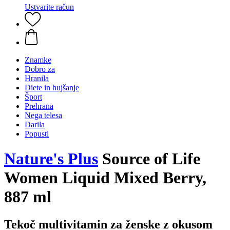
Ustvarite račun
Znamke
Dobro za
Hranila
Diete in hujšanje
Šport
Prehrana
Nega telesa
Darila
Popusti
Nature's Plus
Source of Life
Women Liquid Mixed Berry,
887 ml
Tekoč multivitamin za ženske z okusom