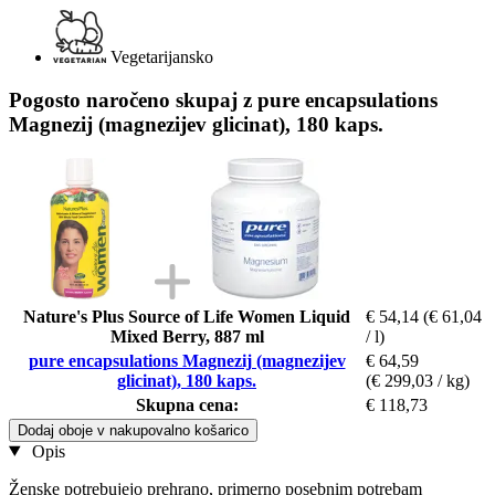
Vegetarijansko
Pogosto naročeno skupaj z pure encapsulations
Magnezij (magnezijev glicinat), 180 kaps.
Nature's Plus Source of Life Women Liquid
€ 54,14
(€ 61,04
Mixed Berry, 887 ml
/ l)
pure encapsulations Magnezij (magnezijev
€ 64,59
glicinat), 180 kaps.
(€ 299,03 / kg)
Skupna cena:
€ 118,73
Dodaj oboje v nakupovalno košarico
Opis
Ženske potrebujejo prehrano, primerno posebnim potrebam