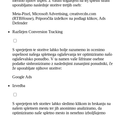
merimo njihov uspeh. Z vašim soglasjem na tej spletni strani
uporabljamo naslednje storitve tretjih oseb:
Meta-Pixel, Microsoft Advertising, creativecdn.com
(RTBHouse), Priporočila izdelkov na podlagi klikov, Ads
Defender
Razširjen Conversion Tracking
S sprejetjem te storitve lahko bolje razumemo in ocenimo
uspešnost našega spletnega oglaševanja ter optimiziramo našo
oglaševalsko ponudbo. V ta namen vaše šifrirane osebne
podatke sinhroniziramo z naslednjimi zunanjimi ponudniki, če
že uporabljate njihove storitve:
Google Ads
Izvedba
S sprejetjem teh storitev lahko sledimo klikom in brskanju na
našem spletnem mestu ter jih anonimno analiziramo, da
optimiziramo naše spletno mesto in nenehno izboljšujemo