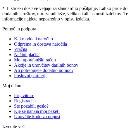
* Ti stroški dostave veljajo za standardno pošiljanje. Lahko pride do
dodatnih stroškov, npr. zaradi teže, velikosti ali lastnosti izdelkov. Te
informacije najdete neposredno v opisu izdelka.
Pomoč in podpora
Kako oddati naročilo
Odprema in dostava naročila
Vračila
Načini plačila
Moj uporabniški račun
Akcije in unovčitev darilnih bonov
Ali potrebujete dodatno pomoč?
Poslovni partnerji
Moj račun
Prijavite se
Registracija
Ste pozabili geslo?
Kje se nahaja moj paket?
Unovčite kodo za popust
Izvedite več