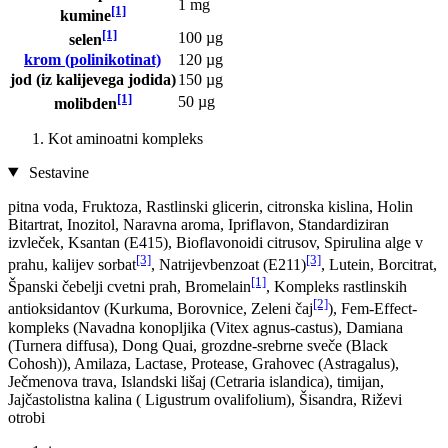
1 mg
[1]
kumine
[1]
100 µg
selen
krom (polinikotinat)
120 µg
jod (iz kalijevega jodida)
150 µg
[1]
50 µg
molibden
Kot aminoatni kompleks
Sestavine
pitna voda, Fruktoza, Rastlinski glicerin, citronska kislina, Holin
Bitartrat, Inozitol, Naravna aroma, Ipriflavon, Standardiziran
izvleček, Ksantan (E415), Bioflavonoidi citrusov, Spirulina alge v
[3]
[3]
prahu, kalijev sorbat
, Natrijevbenzoat (E211)
, Lutein, Borcitrat,
[1]
Španski čebelji cvetni prah, Bromelain
, Kompleks rastlinskih
[2]
antioksidantov (Kurkuma, Borovnice, Zeleni čaj
), Fem-Effect-
kompleks (Navadna konopljika (Vitex agnus-castus), Damiana
(Turnera diffusa), Dong Quai, grozdne-srebrne sveče (Black
Cohosh)), Amilaza, Lactase, Protease, Grahovec (Astragalus),
Ječmenova trava, Islandski lišaj (Cetraria islandica), timijan,
Jajčastolistna kalina ( Ligustrum ovalifolium), Šisandra, Riževi
otrobi