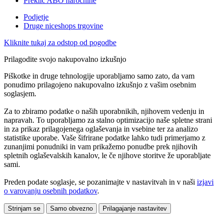
Preklic ABO naročnine
Podjetje
Druge niceshops trgovine
Kliknite tukaj za odstop od pogodbe
Prilagodite svojo nakupovalno izkušnjo
Piškotke in druge tehnologije uporabljamo samo zato, da vam
ponudimo prilagojeno nakupovalno izkušnjo z vašim osebnim
soglasjem.
Za to zbiramo podatke o naših uporabnikih, njihovem vedenju in
napravah. To uporabljamo za stalno optimizacijo naše spletne strani
in za prikaz prilagojenega oglaševanja in vsebine ter za analizo
statistike uporabe. Vaše šifrirane podatke lahko tudi primerjamo z
zunanjimi ponudniki in vam prikažemo ponudbe prek njihovih
spletnih oglaševalskih kanalov, le če njihove storitve že uporabljate
sami.
Preden podate soglasje, se pozanimajte v nastavitvah in v naši
izjavi
o varovanju osebnih podatkov
.
Strinjam se
Samo obvezno
Prilagajanje nastavitev