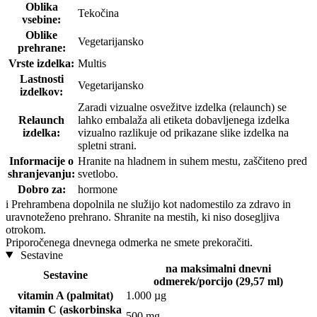
Oblika
Tekočina
vsebine:
Oblike
Vegetarijansko
prehrane:
Vrste izdelka:
Multis
Lastnosti
Vegetarijansko
izdelkov:
Zaradi vizualne osvežitve izdelka (relaunch) se
Relaunch
lahko embalaža ali etiketa dobavljenega izdelka
izdelka:
vizualno razlikuje od prikazane slike izdelka na
spletni strani.
Informacije o
Hranite na hladnem in suhem mestu, zaščiteno pred
shranjevanju:
svetlobo.
Dobro za:
hormone
i
Prehrambena dopolnila ne služijo kot nadomestilo za zdravo in
uravnoteženo prehrano. Shranite na mestih, ki niso dosegljiva
otrokom.
Priporočenega dnevnega odmerka ne smete prekoračiti.
Sestavine
na maksimalni dnevni
Sestavine
odmerek/porcijo (29,57 ml)
vitamin A (palmitat)
1.000 µg
vitamin C (askorbinska
500 mg