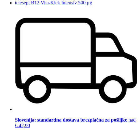
tetesept B12 Vita-Kick Intensiv 500 μg
Slovenija: standardna dostava brezplačna za pošiljke
nad
€ 42,90