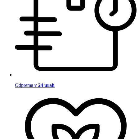
Odprema v
24 urah