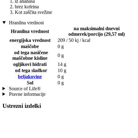
iz ananasa
brez kofeina
Kot zaščita svežine
Hranilna vrednost
na maksimalni dnevni
Hranilna vrednost
odmerek/porcijo (29,57 ml)
energijska vrednost
209 / 50 kj / kcal
maščobe
0 g
od tega nasičene
0 g
maščobne kisline
ogljikovi hidrati
14 g
od tega sladkor
10 g
beljakovine
0 g
Sol
0 g
Source of Life®
Pravne informacije
Ustrezni izdelki