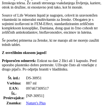
ženskega telesa. Že zaradi stresnega vsakdanjega življenja, kariere,
otrok in družine, ni enostavno jesti tako, kot bi morale.
Source of Life Women liquid je nagrajen, celovit in uravnotežen
vitaminski in mineralni multivitamin za ženske. Obogaten je s
sojinimi izoflavoni in FEM-Effect, standardiziranim zeliščnim
kompleksom konopljike, Damiana, dong quai in črno cohosh ter
zeliščnih antioksidantov, bioflavonoidov, encimov in luteina.
Še posebej primerna za ženske, ki ne marajo ali ne morejo zaužiti
trdnih tablet.
Z osvežilnim okusom jagod!
Priporočen odmerek:
Enkrat na dan 2 žlici ali 1 kapsulo. Pred
uporabo plastenko dobro pretresite. Uživajte čisto ali vmešajte z
drugo pijačo. Po odprtju hraniti v hladilniku.
Št. izd.:
DS-30951
Vsebina:
887 ml
EAN:
097467309517
Št.-
[NP-30951]
Proizvajalca:
Znamka:
Nature's Plus