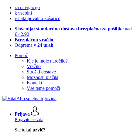
za navigacijo
k vsebini
v nakupovalno košarico
Slovenija: standardna dostava brezplačna za pošiljke
nad
€ 42,90
Brezplačno vračilo
Odprema v
24 urah
Pomoč
Kje je moje naročilo?
Vračilo
Stroški dostave
Možnosti plačila
Kontakt
Vse teme pomoči
Prijava
Prijavite se zdaj
Ste tukaj
prvič?