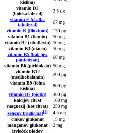
kislina)
vitamin D3
2,5 µg
(holekalciferol)
vitamin E (d-alfa-
67 mg
tokoferol)
vitamin K (filokinon)
150 µg
vitamin B1 (tiamin)
50 mg
vitamin B2 (riboflavin)
50 mg
vitamin B3 (niacin)
50 mg
vitamin B5 (kalcijev
60 mg
pantotenat)
vitamin B6 (piridoksin)
50 mg
vitamin B12
200 µg
(metilkobalamin)
vitamin B9 (folna
800 µg
kislina)
vitamin B7 (biotin)
300 µg
kalcijev citrat
100 mg
magnezij (kot citrat)
250 mg
[1]
4,5 mg
železov bisglicinat
cinkov glukonat
15 mg
manganov glukonat
2 mg
izvleček plodov