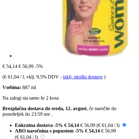
€ 54,14
€ 56,99
-5%
(
€ 61,04 / l
, vklj. 9,5% DDV
-
izklj. stroški dostave
)
Vsebina:
887 ml
Na zalogi sta samo še 2 kosa
Brezplačna dostava do sreda, 12. avgust
, če naročite do
ponedeljek do 23:59 ure
.
Enkratna dostava
-5%
€ 54,14
€ 56,99
(€ 61,04 / l)
ABO naročnina s popustom
-5%
€ 54,14
€ 56,99
(€ 61,04 / l)