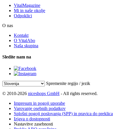
VitalMagazine
Mi in naše okolje
Odpoklici
O nas
Kontakt
O VitalAbo
Naša skupina
Sledite nam na
Spremenite regijo / jezik
© 2010-2026
niceshops GmbH
- All rights reserved.
Impresum in pogoji uporabe
Varovanje osebnih podatkov
Splošni pogoji poslovanja (SPP) in pravica do preklica
Izjava o dostopnosti
Nastavitve zasebnosti