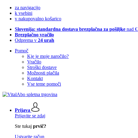
za navigacijo
k vsebini
v nakupovalno košarico
Slovenija: standardna dostava brezplačna za pošiljke
nad €
Brezplačno vračilo
Odprema v
24 urah
Pomoč
Kje je moje naročilo?
Vračilo
Stroški dostave
Možnosti plačila
Kontakt
Vse teme pomoči
Prijava
Prijavite se zdaj
Ste tukaj
prvič?
Ustvarite račun