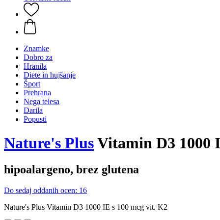
Znamke
Dobro za
Hranila
Diete in hujšanje
Šport
Prehrana
Nega telesa
Darila
Popusti
Nature's Plus
Vitamin D3 1000 IE
hipoalargeno, brez glutena
Do sedaj oddanih ocen: 16
Nature's Plus Vitamin D3 1000 IE s 100 mcg vit. K2