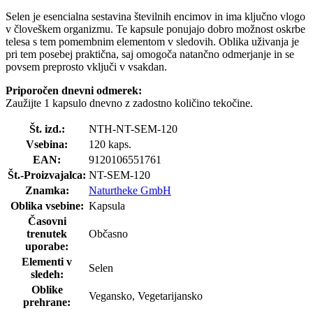
Selen je esencialna sestavina številnih encimov in ima ključno vlogo
v človeškem organizmu. Te kapsule ponujajo dobro možnost oskrbe
telesa s tem pomembnim elementom v sledovih. Oblika uživanja je
pri tem posebej praktična, saj omogoča natančno odmerjanje in se
povsem preprosto vključi v vsakdan.
Priporočen dnevni odmerek:
Zaužijte 1 kapsulo dnevno z zadostno količino tekočine.
Št. izd.:
NTH-NT-SEM-120
Vsebina:
120 kaps.
EAN:
9120106551761
Št.-Proizvajalca:
NT-SEM-120
Znamka:
Naturtheke GmbH
Oblika vsebine:
Kapsula
Časovni
trenutek
Občasno
uporabe:
Elementi v
Selen
sledeh:
Oblike
Vegansko, Vegetarijansko
prehrane: