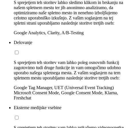
S sprejetjem teh storitev lahko sledimo klikom in brskanju na
našem spletnem mestu ter jih anonimno analiziramo, da
optimiziramo naše spletno mesto in nenehno izboljšujemo
celotno uporabniško izkušnjo. Z vašim soglasjem na tej
spletni strani uporabljamo naslednje storitve tretjih oseb:
Google Analytics, Clarity, A/B-Testing
Delovanje
S sprejetjem teh storitev vam lahko poleg osnovnih funkcij
zagotovimo tudi druge funkcije in vam omogočimo udobno
uporabo našega spletnega mesta. Z vašim soglasjem na tem
spletnem mestu uporabljamo naslednje storitve tretjih oseb:
Google Tag Manager, UET (Universal Event Tracking)
Microsoft Consent Mode, Google Consent Mode, Klarna,
Freshchat
Eksterne medijske vsebine
S sprejetjem teh storitev vam lahko prikažemo videoposnetke