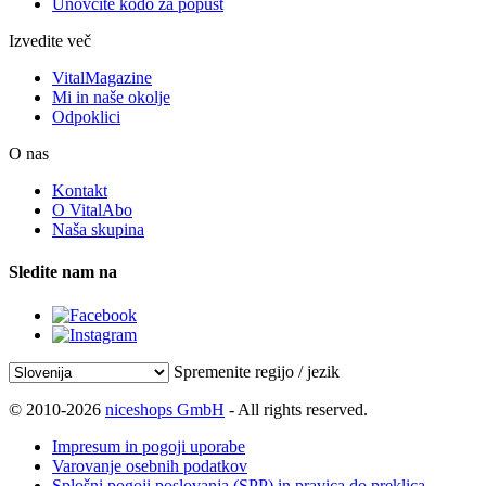
Unovčite kodo za popust
Izvedite več
VitalMagazine
Mi in naše okolje
Odpoklici
O nas
Kontakt
O VitalAbo
Naša skupina
Sledite nam na
Spremenite regijo / jezik
© 2010-2026
niceshops GmbH
- All rights reserved.
Impresum in pogoji uporabe
Varovanje osebnih podatkov
Splošni pogoji poslovanja (SPP) in pravica do preklica