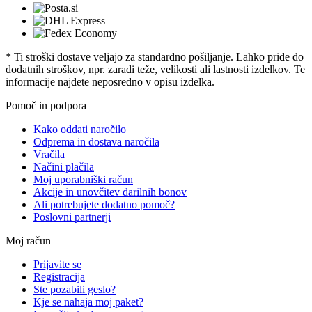
* Ti stroški dostave veljajo za standardno pošiljanje. Lahko pride do
dodatnih stroškov, npr. zaradi teže, velikosti ali lastnosti izdelkov. Te
informacije najdete neposredno v opisu izdelka.
Pomoč in podpora
Kako oddati naročilo
Odprema in dostava naročila
Vračila
Načini plačila
Moj uporabniški račun
Akcije in unovčitev darilnih bonov
Ali potrebujete dodatno pomoč?
Poslovni partnerji
Moj račun
Prijavite se
Registracija
Ste pozabili geslo?
Kje se nahaja moj paket?