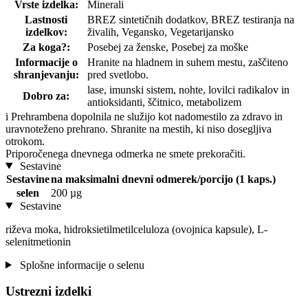
Vrste izdelka:
Minerali
Lastnosti
BREZ sintetičnih dodatkov, BREZ testiranja na
izdelkov:
živalih, Vegansko, Vegetarijansko
Za koga?:
Posebej za ženske, Posebej za moške
Informacije o
Hranite na hladnem in suhem mestu, zaščiteno
shranjevanju:
pred svetlobo.
lase, imunski sistem, nohte, lovilci radikalov in
Dobro za:
antioksidanti, ščitnico, metabolizem
i
Prehrambena dopolnila ne služijo kot nadomestilo za zdravo in
uravnoteženo prehrano. Shranite na mestih, ki niso dosegljiva
otrokom.
Priporočenega dnevnega odmerka ne smete prekoračiti.
Sestavine
Sestavine
na maksimalni dnevni odmerek/porcijo (1 kaps.)
selen
200 µg
Sestavine
riževa moka, hidroksietilmetilceluloza (ovojnica kapsule), L-
selenitmetionin
Splošne informacije o selenu
Ustrezni izdelki