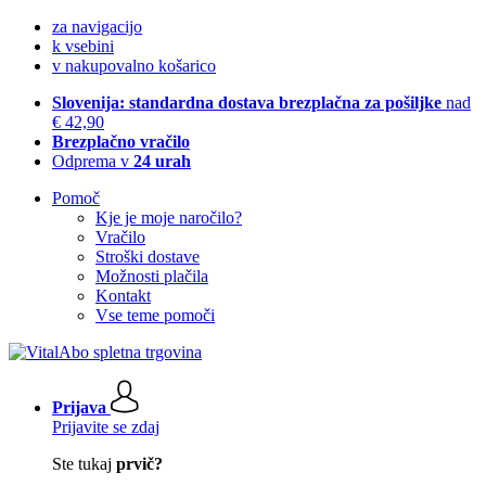
za navigacijo
k vsebini
v nakupovalno košarico
Slovenija: standardna dostava brezplačna za pošiljke
nad
€ 42,90
Brezplačno vračilo
Odprema v
24 urah
Pomoč
Kje je moje naročilo?
Vračilo
Stroški dostave
Možnosti plačila
Kontakt
Vse teme pomoči
Prijava
Prijavite se zdaj
Ste tukaj
prvič?