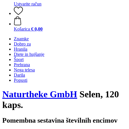
Ustvarite račun
Košarica
€ 0,00
Znamke
Dobro za
Hranila
Diete in hujšanje
Šport
Prehrana
Nega telesa
Darila
Popusti
Naturtheke GmbH
Selen, 120
kaps.
Pomembna sestavina številnih encimov