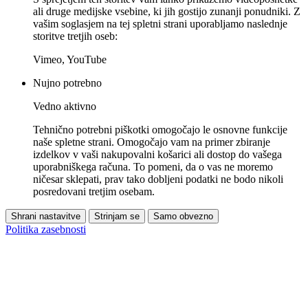
ali druge medijske vsebine, ki jih gostijo zunanji ponudniki. Z
vašim soglasjem na tej spletni strani uporabljamo naslednje
storitve tretjih oseb:
Vimeo, YouTube
Nujno potrebno
Vedno aktivno
Tehnično potrebni piškotki omogočajo le osnovne funkcije
naše spletne strani. Omogočajo vam na primer zbiranje
izdelkov v vaši nakupovalni košarici ali dostop do vašega
uporabniškega računa. To pomeni, da o vas ne moremo
ničesar sklepati, prav tako dobljeni podatki ne bodo nikoli
posredovani tretjim osebam.
Shrani nastavitve
Strinjam se
Samo obvezno
Politika zasebnosti