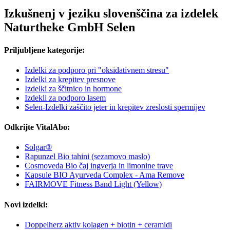
Izkušnenj v jeziku slovenščina za izdelek
Naturtheke GmbH Selen
Priljubljene kategorije:
Izdelki za podporo pri "oksidativnem stresu"
Izdelki za krepitev presnove
Izdelki za ščitnico in hormone
Izdekli za podporo lasem
Selen-Izdelki zaščito jeter in krepitev zreslosti spermijev
Odkrijte VitalAbo:
Solgar®
Rapunzel Bio tahini (sezamovo maslo)
Cosmoveda Bio čaj ingverja in limonine trave
Kapsule BIO Ayurveda Complex - Ama Remove
FAIRMOVE Fitness Band Light (Yellow)
Novi izdelki:
Doppelherz aktiv kolagen + biotin + ceramidi