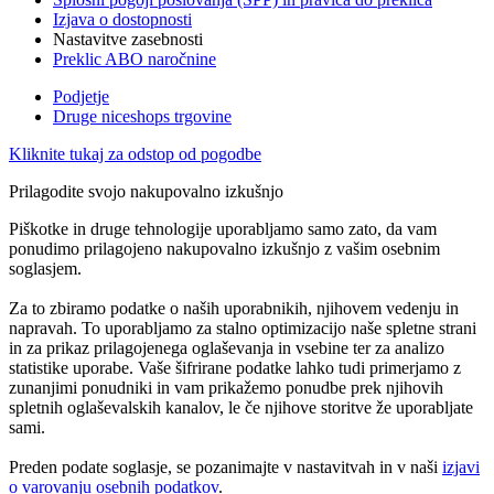
Izjava o dostopnosti
Nastavitve zasebnosti
Preklic ABO naročnine
Podjetje
Druge niceshops trgovine
Kliknite tukaj za odstop od pogodbe
Prilagodite svojo nakupovalno izkušnjo
Piškotke in druge tehnologije uporabljamo samo zato, da vam
ponudimo prilagojeno nakupovalno izkušnjo z vašim osebnim
soglasjem.
Za to zbiramo podatke o naših uporabnikih, njihovem vedenju in
napravah. To uporabljamo za stalno optimizacijo naše spletne strani
in za prikaz prilagojenega oglaševanja in vsebine ter za analizo
statistike uporabe. Vaše šifrirane podatke lahko tudi primerjamo z
zunanjimi ponudniki in vam prikažemo ponudbe prek njihovih
spletnih oglaševalskih kanalov, le če njihove storitve že uporabljate
sami.
Preden podate soglasje, se pozanimajte v nastavitvah in v naši
izjavi
o varovanju osebnih podatkov
.