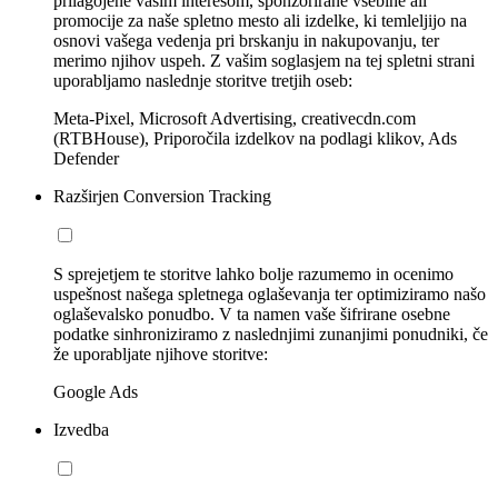
prilagojene vašim interesom, sponzorirane vsebine ali
promocije za naše spletno mesto ali izdelke, ki temleljijo na
osnovi vašega vedenja pri brskanju in nakupovanju, ter
merimo njihov uspeh. Z vašim soglasjem na tej spletni strani
uporabljamo naslednje storitve tretjih oseb:
Meta-Pixel, Microsoft Advertising, creativecdn.com
(RTBHouse), Priporočila izdelkov na podlagi klikov, Ads
Defender
Razširjen Conversion Tracking
S sprejetjem te storitve lahko bolje razumemo in ocenimo
uspešnost našega spletnega oglaševanja ter optimiziramo našo
oglaševalsko ponudbo. V ta namen vaše šifrirane osebne
podatke sinhroniziramo z naslednjimi zunanjimi ponudniki, če
že uporabljate njihove storitve:
Google Ads
Izvedba