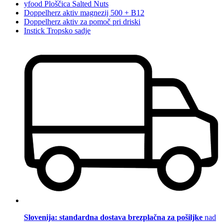
yfood Ploščica Salted Nuts
Doppelherz aktiv magnezij 500 + B12
Doppelherz aktiv za pomoč pri driski
Instick Tropsko sadje
Slovenija: standardna dostava brezplačna za pošiljke
nad