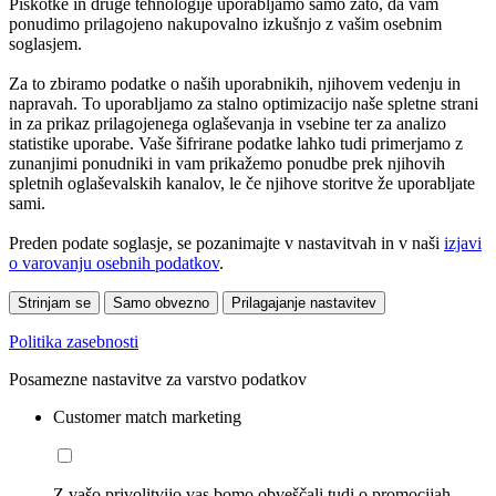
Piškotke in druge tehnologije uporabljamo samo zato, da vam
ponudimo prilagojeno nakupovalno izkušnjo z vašim osebnim
soglasjem.
Za to zbiramo podatke o naših uporabnikih, njihovem vedenju in
napravah. To uporabljamo za stalno optimizacijo naše spletne strani
in za prikaz prilagojenega oglaševanja in vsebine ter za analizo
statistike uporabe. Vaše šifrirane podatke lahko tudi primerjamo z
zunanjimi ponudniki in vam prikažemo ponudbe prek njihovih
spletnih oglaševalskih kanalov, le če njihove storitve že uporabljate
sami.
Preden podate soglasje, se pozanimajte v nastavitvah in v naši
izjavi
o varovanju osebnih podatkov
.
Strinjam se
Samo obvezno
Prilagajanje nastavitev
Politika zasebnosti
Posamezne nastavitve za varstvo podatkov
Customer match marketing
Z vašo privolitvijo vas bomo obveščali tudi o promocijah