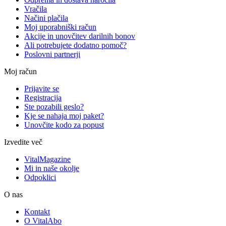
Vračila
Načini plačila
Moj uporabniški račun
Akcije in unovčitev darilnih bonov
Ali potrebujete dodatno pomoč?
Poslovni partnerji
Moj račun
Prijavite se
Registracija
Ste pozabili geslo?
Kje se nahaja moj paket?
Unovčite kodo za popust
Izvedite več
VitalMagazine
Mi in naše okolje
Odpoklici
O nas
Kontakt
O VitalAbo