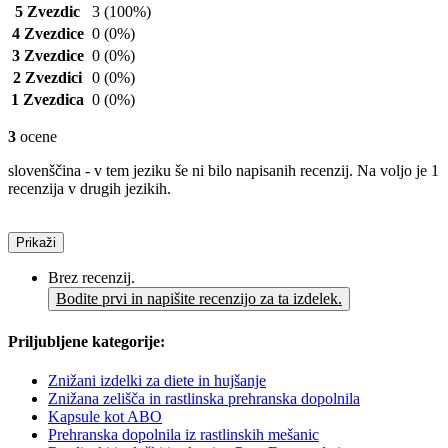
5 Zvezdic
3
(100%)
4 Zvezdice
0
(0%)
3 Zvezdice
0
(0%)
2 Zvezdici
0
(0%)
1 Zvezdica
0
(0%)
3
ocene
slovenščina - v tem jeziku še ni bilo napisanih recenzij. Na voljo je 1
recenzija v drugih jezikih.
Prikaži
Brez recenzij.
Bodite prvi in napišite recenzijo za ta izdelek.
Priljubljene kategorije:
Znižani izdelki za diete in hujšanje
Znižana zelišča in rastlinska prehranska dopolnila
Kapsule kot ABO
Prehranska dopolnila iz rastlinskih mešanic