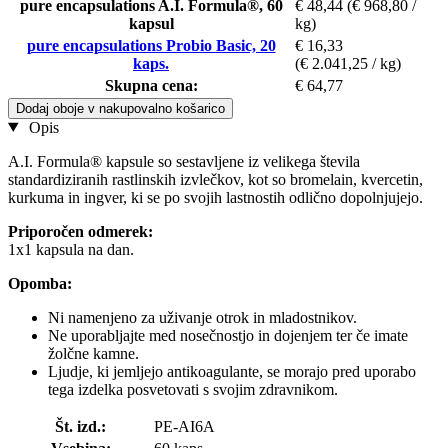
pure encapsulations A.I. Formula®, 60
€ 48,44
(€ 968,80 /
kapsul
kg)
pure encapsulations Probio Basic, 20
€ 16,33
kaps.
(€ 2.041,25 / kg)
Skupna cena:
€ 64,77
Dodaj oboje v nakupovalno košarico
Opis
A.I. Formula® kapsule so sestavljene iz velikega števila
standardiziranih rastlinskih izvlečkov, kot so bromelain, kvercetin,
kurkuma in ingver, ki se po svojih lastnostih odlično dopolnjujejo.
Priporočen odmerek:
1x1 kapsula na dan.
Opomba:
Ni namenjeno za uživanje otrok in mladostnikov.
Ne uporabljajte med nosečnostjo in dojenjem ter če imate
žolčne kamne.
Ljudje, ki jemljejo antikoagulante, se morajo pred uporabo
tega izdelka posvetovati s svojim zdravnikom.
Št. izd.:
PE-AI6A