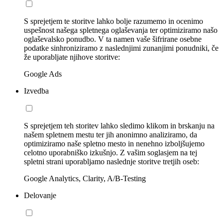
S sprejetjem te storitve lahko bolje razumemo in ocenimo
uspešnost našega spletnega oglaševanja ter optimiziramo našo
oglaševalsko ponudbo. V ta namen vaše šifrirane osebne
podatke sinhroniziramo z naslednjimi zunanjimi ponudniki, če
že uporabljate njihove storitve:
Google Ads
Izvedba
S sprejetjem teh storitev lahko sledimo klikom in brskanju na
našem spletnem mestu ter jih anonimno analiziramo, da
optimiziramo naše spletno mesto in nenehno izboljšujemo
celotno uporabniško izkušnjo. Z vašim soglasjem na tej
spletni strani uporabljamo naslednje storitve tretjih oseb:
Google Analytics, Clarity, A/B-Testing
Delovanje