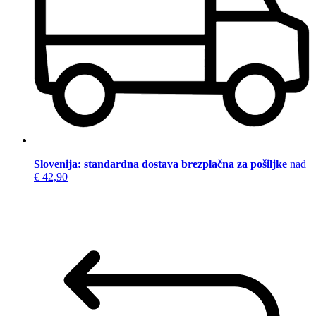
Slovenija: standardna dostava brezplačna za pošiljke
nad
€ 42,90