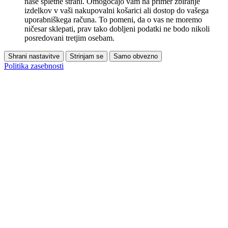
naše spletne strani. Omogočajo vam na primer zbiranje
izdelkov v vaši nakupovalni košarici ali dostop do vašega
uporabniškega računa. To pomeni, da o vas ne moremo
ničesar sklepati, prav tako dobljeni podatki ne bodo nikoli
posredovani tretjim osebam.
Shrani nastavitve
Strinjam se
Samo obvezno
Politika zasebnosti