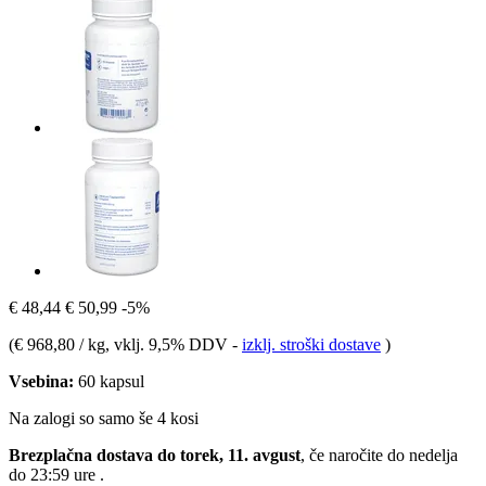
€ 48,44
€ 50,99
-5%
(
€ 968,80 / kg
, vklj. 9,5% DDV
-
izklj. stroški dostave
)
Vsebina:
60 kapsul
Na zalogi so samo še 4 kosi
Brezplačna dostava do torek, 11. avgust
, če naročite do
nedelja
do 23:59 ure
.