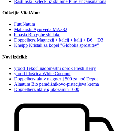
Rastlinski izvlečki iz skupine Pure Encapsulations
Odkrijte VitalAbo:
FutuNatura
Maharishi Ayurveda MA332
bioasia Bio gobe shiitake
Doppelherz Magnezij + kalcij + kalij + B6 + D3
Kneipp Kristali za kopel "Globoka sprostitev"
Novi izdelki:
yfood Tekoči nadomestni obrok Fresh Berry
yfood Ploščica White Coconut
Doppelherz aktiv magnezij 500 za noč Depot
Alnatura Bio paradižnikovo-pistacijeva krema
Doppelherz aktiv glukozamin 1000