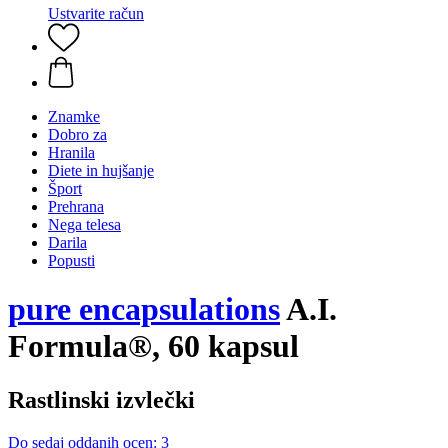
Ustvarite račun
Znamke
Dobro za
Hranila
Diete in hujšanje
Šport
Prehrana
Nega telesa
Darila
Popusti
pure encapsulations
A.I.
Formula®, 60 kapsul
Rastlinski izvlečki
Do sedaj oddanih ocen: 3