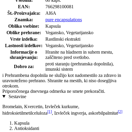
Vsebina:
60 kaps.
EAN:
766298100081
Št.-Proizvajalca:
AI6A
Znamka:
pure encapsulations
Oblika vsebine:
Kapsula
Oblike prehrane:
Vegansko, Vegetarijansko
Vrste izdelka:
Rastlinski ekstrakti
Lastnosti izdelkov:
Vegansko, Vegetarijansko
Informacije o
Hranite na hladnem in suhem mestu,
shranjevanju:
zaščiteno pred svetlobo.
proti staranju (prehranska dopolnila),
Dobro za:
imunski sistem
i
Prehrambena dopolnila ne služijo kot nadomestilo za zdravo in
uravnoteženo prehrano. Shranite na mestih, ki niso dosegljiva
otrokom.
Priporočenega dnevnega odmerka ne smete prekoračiti.
Sestavine
Bromelain, Kvercetin, Izvleček kurkume,
[1]
[2]
hidroksietilmetilceluloza
, Izvleček ingverja, askorbilpalmitat
Kapsula
Antioksidanti