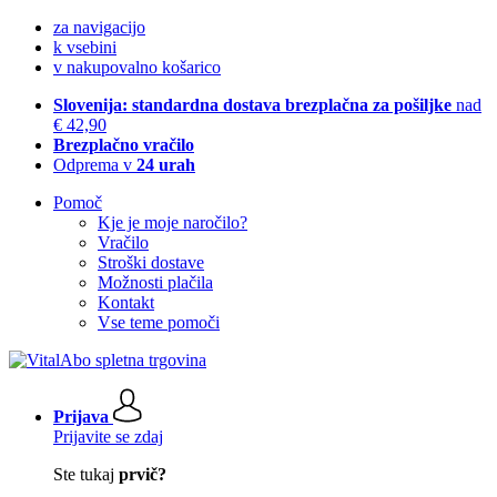
za navigacijo
k vsebini
v nakupovalno košarico
Slovenija: standardna dostava brezplačna za pošiljke
nad
€ 42,90
Brezplačno vračilo
Odprema v
24 urah
Pomoč
Kje je moje naročilo?
Vračilo
Stroški dostave
Možnosti plačila
Kontakt
Vse teme pomoči
Prijava
Prijavite se zdaj
Ste tukaj
prvič?