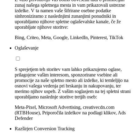
zunaj našega spletnega mesta in vam prikazovali ustrezne
izdelke. V ta namen vaše šifrirane osebne podatke
sinhroniziramo z naslednjimi zunanjimi ponudniki in
uporabljamo njihove spletne oglaševalske kanale, če že
uporabljate njihove storitve:
Bing, Criteo, Meta, Google, LinkedIn, Pinterest, TikTok
Oglaševanje
S sprejetjem teh storitev vam lahko prikazujemo oglase,
prilagojene vašim interesom, sponzorirane vsebine ali
promocije za naše spletno mesto ali izdelke, ki temleljijo na
osnovi vašega vedenja pri brskanju in nakupovanju, ter
merimo njihov uspeh. Z vašim soglasjem na tej spletni strani
uporabljamo naslednje storitve tretjih oseb:
Meta-Pixel, Microsoft Advertising, creativecdn.com
(RTBHouse), Priporočila izdelkov na podlagi klikov, Ads
Defender
Razširjen Conversion Tracking