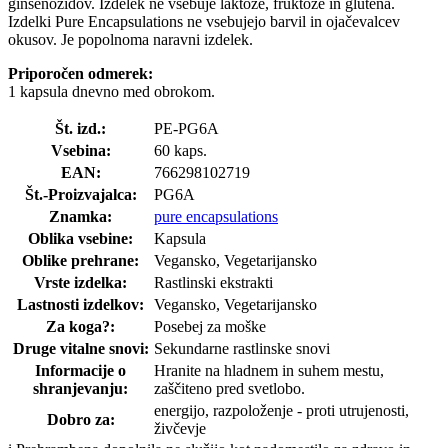
ginsenozidov. Izdelek ne vsebuje laktoze, fruktoze in glutena.
Izdelki Pure Encapsulations ne vsebujejo barvil in ojačevalcev
okusov. Je popolnoma naravni izdelek.
Priporočen odmerek:
1 kapsula dnevno med obrokom.
Št. izd.:
PE-PG6A
Vsebina:
60 kaps.
EAN:
766298102719
Št.-Proizvajalca:
PG6A
Znamka:
pure encapsulations
Oblika vsebine:
Kapsula
Oblike prehrane:
Vegansko, Vegetarijansko
Vrste izdelka:
Rastlinski ekstrakti
Lastnosti izdelkov:
Vegansko, Vegetarijansko
Za koga?:
Posebej za moške
Druge vitalne snovi:
Sekundarne rastlinske snovi
Informacije o
Hranite na hladnem in suhem mestu,
shranjevanju:
zaščiteno pred svetlobo.
energijo, razpoloženje - proti utrujenosti,
Dobro za:
živčevje