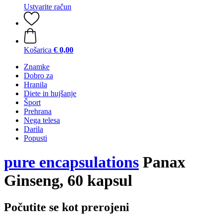
Ustvarite račun
Košarica
€ 0,00
Znamke
Dobro za
Hranila
Diete in hujšanje
Šport
Prehrana
Nega telesa
Darila
Popusti
pure encapsulations
Panax
Ginseng, 60 kapsul
Počutite se kot prerojeni