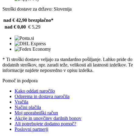
Stroški dostave za državo: Slovenija
nad € 42,90
brezplačno*
nad € 0,00
€ 5,29
* Ti stroški dostave veljajo za standardno pošiljanje. Lahko pride do
dodatnih stroškov, npr. zaradi teže, velikosti ali lastnosti izdelkov. Te
informacije najdete neposredno v opisu izdelka.
Pomoč in podpora
Kako oddati naročilo
Odprema in dostava naročila
Vračila
Načini plačila
Moj uporabniški račun
Akcije in unovčitev darilnih bonov
Ali potrebujete dodatno pomoč?
Poslovni partnerji