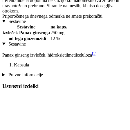
i
Prehrambena dopolnila ne služijo kot nadomestilo za zdravo in
uravnoteženo prehrano. Shranite na mestih, ki niso dosegljiva
otrokom.
Priporočenega dnevnega odmerka ne smete prekoračiti.
Sestavine
Sestavine
na kaps.
izvleček Panax ginsenga
250 mg
od tega ginzenozidi
12 %
Sestavine
[1]
Panax ginseng izvleček, hidroksietilmetilceluloza
Kapsula
Pravne informacije
Ustrezni izdelki