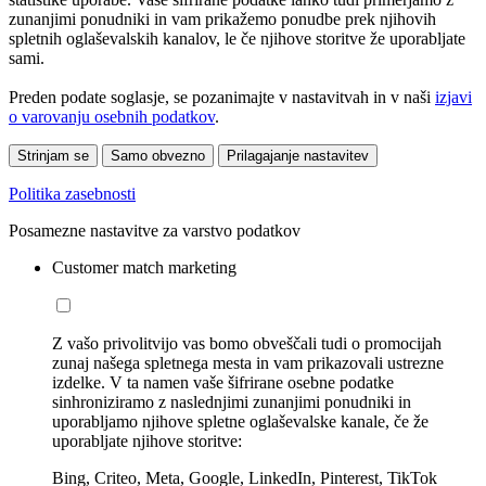
zunanjimi ponudniki in vam prikažemo ponudbe prek njihovih
spletnih oglaševalskih kanalov, le če njihove storitve že uporabljate
sami.
Preden podate soglasje, se pozanimajte v nastavitvah in v naši
izjavi
o varovanju osebnih podatkov
.
Strinjam se
Samo obvezno
Prilagajanje nastavitev
Politika zasebnosti
Posamezne nastavitve za varstvo podatkov
Customer match marketing
Z vašo privolitvijo vas bomo obveščali tudi o promocijah
zunaj našega spletnega mesta in vam prikazovali ustrezne
izdelke. V ta namen vaše šifrirane osebne podatke
sinhroniziramo z naslednjimi zunanjimi ponudniki in
uporabljamo njihove spletne oglaševalske kanale, če že
uporabljate njihove storitve:
Bing, Criteo, Meta, Google, LinkedIn, Pinterest, TikTok