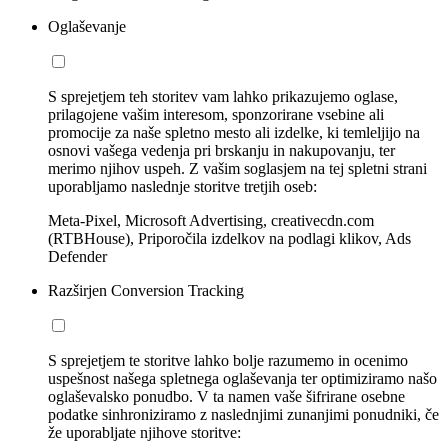
Oglaševanje
S sprejetjem teh storitev vam lahko prikazujemo oglase,
prilagojene vašim interesom, sponzorirane vsebine ali
promocije za naše spletno mesto ali izdelke, ki temleljijo na
osnovi vašega vedenja pri brskanju in nakupovanju, ter
merimo njihov uspeh. Z vašim soglasjem na tej spletni strani
uporabljamo naslednje storitve tretjih oseb:
Meta-Pixel, Microsoft Advertising, creativecdn.com
(RTBHouse), Priporočila izdelkov na podlagi klikov, Ads
Defender
Razširjen Conversion Tracking
S sprejetjem te storitve lahko bolje razumemo in ocenimo
uspešnost našega spletnega oglaševanja ter optimiziramo našo
oglaševalsko ponudbo. V ta namen vaše šifrirane osebne
podatke sinhroniziramo z naslednjimi zunanjimi ponudniki, če
že uporabljate njihove storitve: