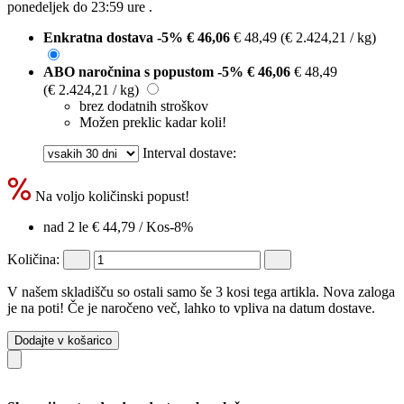
ponedeljek do 23:59 ure
.
Enkratna dostava
-5%
€ 46,06
€ 48,49
(€ 2.424,21 / kg)
ABO naročnina s popustom
-5%
€ 46,06
€ 48,49
(€ 2.424,21 / kg)
brez dodatnih stroškov
Možen preklic kadar koli!
Interval dostave:
Na voljo količinski popust!
nad 2 le
€ 44,79
/ Kos
-8%
Količina:
V našem skladišču so ostali samo še 3 kosi tega artikla. Nova zaloga
je na poti! Če je naročeno več, lahko to vpliva na datum dostave.
Dodajte v košarico