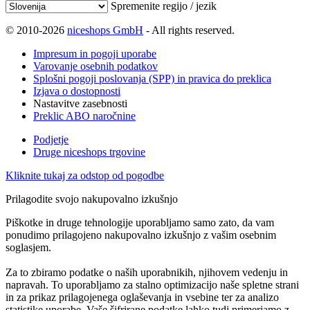
Spremenite regijo / jezik
© 2010-2026
niceshops GmbH
- All rights reserved.
Impresum in pogoji uporabe
Varovanje osebnih podatkov
Splošni pogoji poslovanja (SPP) in pravica do preklica
Izjava o dostopnosti
Nastavitve zasebnosti
Preklic ABO naročnine
Podjetje
Druge niceshops trgovine
Kliknite tukaj za odstop od pogodbe
Prilagodite svojo nakupovalno izkušnjo
Piškotke in druge tehnologije uporabljamo samo zato, da vam
ponudimo prilagojeno nakupovalno izkušnjo z vašim osebnim
soglasjem.
Za to zbiramo podatke o naših uporabnikih, njihovem vedenju in
napravah. To uporabljamo za stalno optimizacijo naše spletne strani
in za prikaz prilagojenega oglaševanja in vsebine ter za analizo
statistike uporabe. Vaše šifrirane podatke lahko tudi primerjamo z