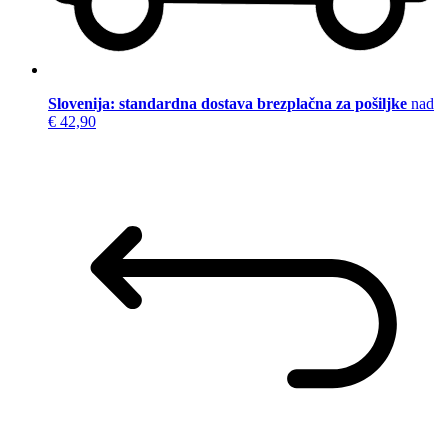
Slovenija: standardna dostava brezplačna za pošiljke
nad
€ 42,90