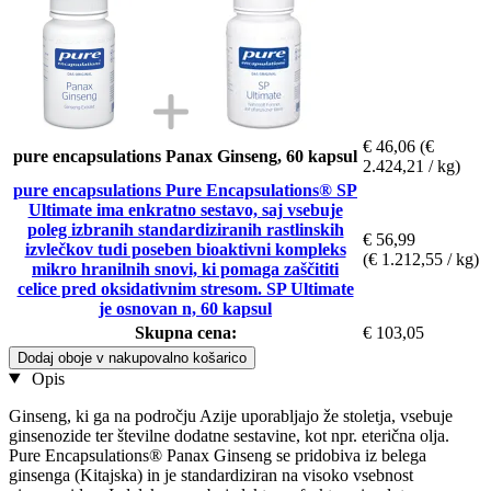
€ 46,06
(€
pure encapsulations Panax Ginseng, 60 kapsul
2.424,21 / kg)
pure encapsulations Pure Encapsulations® SP
Ultimate ima enkratno sestavo, saj vsebuje
poleg izbranih standardiziranih rastlinskih
€ 56,99
izvlečkov tudi poseben bioaktivni kompleks
(€ 1.212,55 / kg)
mikro hranilnih snovi, ki pomaga zaščititi
celice pred oksidativnim stresom. SP Ultimate
je osnovan n, 60 kapsul
Skupna cena:
€ 103,05
Dodaj oboje v nakupovalno košarico
Opis
Ginseng, ki ga na področju Azije uporabljajo že stoletja, vsebuje
ginsenozide ter številne dodatne sestavine, kot npr. eterična olja.
Pure Encapsulations® Panax Ginseng se pridobiva iz belega
ginsenga (Kitajska) in je standardiziran na visoko vsebnost