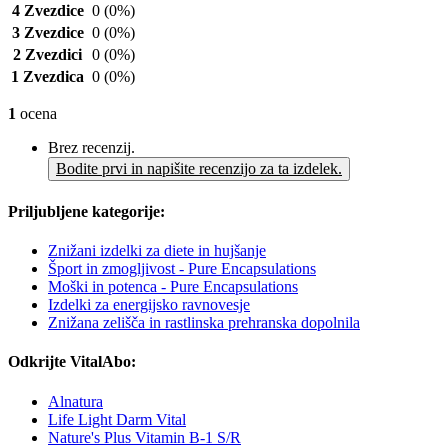
4 Zvezdice
0
(0%)
3 Zvezdice
0
(0%)
2 Zvezdici
0
(0%)
1 Zvezdica
0
(0%)
1
ocena
Brez recenzij.
Bodite prvi in napišite recenzijo za ta izdelek.
Priljubljene kategorije:
Znižani izdelki za diete in hujšanje
Šport in zmogljivost - Pure Encapsulations
Moški in potenca - Pure Encapsulations
Izdelki za energijsko ravnovesje
Znižana zelišča in rastlinska prehranska dopolnila
Odkrijte VitalAbo:
Alnatura
Life Light Darm Vital
Nature's Plus Vitamin B-1 S/R