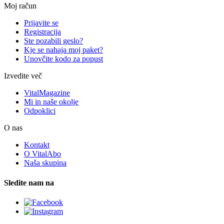
Moj račun
Prijavite se
Registracija
Ste pozabili geslo?
Kje se nahaja moj paket?
Unovčite kodo za popust
Izvedite več
VitalMagazine
Mi in naše okolje
Odpoklici
O nas
Kontakt
O VitalAbo
Naša skupina
Sledite nam na