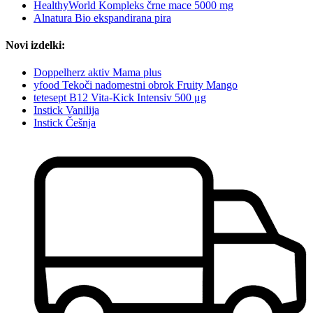
HealthyWorld Kompleks črne mace 5000 mg
Alnatura Bio ekspandirana pira
Novi izdelki:
Doppelherz aktiv Mama plus
yfood Tekoči nadomestni obrok Fruity Mango
tetesept B12 Vita-Kick Intensiv 500 μg
Instick Vanilija
Instick Češnja