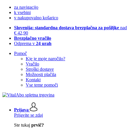
za navigacijo
k vsebini
v nakupovalno košarico
Slovenija: standardna dostava brezplačna za pošiljke
nad
€ 42,90
Brezplačno vračilo
Odprema v
24 urah
Pomoč
Kje je moje naročilo?
Vračilo
Stroški dostave
Možnosti plačila
Kontakt
Vse teme pomoči
Prijava
Prijavite se zdaj
Ste tukaj
prvič?