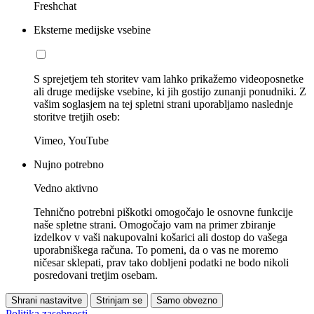
Freshchat
Eksterne medijske vsebine
S sprejetjem teh storitev vam lahko prikažemo videoposnetke
ali druge medijske vsebine, ki jih gostijo zunanji ponudniki. Z
vašim soglasjem na tej spletni strani uporabljamo naslednje
storitve tretjih oseb:
Vimeo, YouTube
Nujno potrebno
Vedno aktivno
Tehnično potrebni piškotki omogočajo le osnovne funkcije
naše spletne strani. Omogočajo vam na primer zbiranje
izdelkov v vaši nakupovalni košarici ali dostop do vašega
uporabniškega računa. To pomeni, da o vas ne moremo
ničesar sklepati, prav tako dobljeni podatki ne bodo nikoli
posredovani tretjim osebam.
Shrani nastavitve
Strinjam se
Samo obvezno
Politika zasebnosti