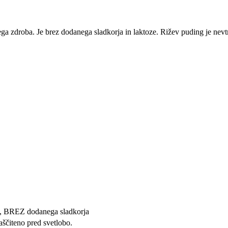
vega zdroba. Je brez dodanega sladkorja in laktoze. Rižev puding je nev
o, BREZ dodanega sladkorja
ščiteno pred svetlobo.