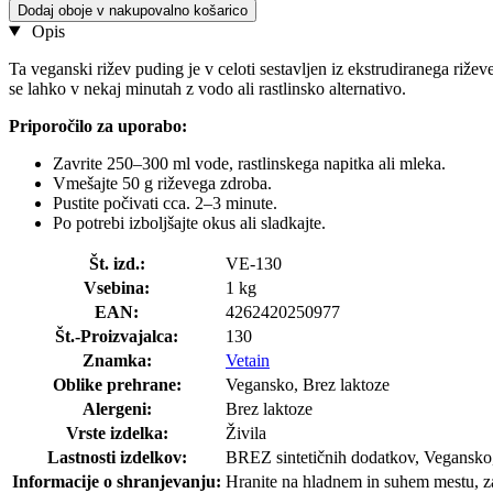
Dodaj oboje v nakupovalno košarico
Opis
Ta veganski rižev puding je v celoti sestavljen iz ekstrudiranega riže
se lahko v nekaj minutah z vodo ali rastlinsko alternativo.
Priporočilo za uporabo:
Zavrite 250–300 ml vode, rastlinskega napitka ali mleka.
Vmešajte 50 g riževega zdroba.
Pustite počivati cca. 2–3 minute.
Po potrebi izboljšajte okus ali sladkajte.
Št. izd.:
VE-130
Vsebina:
1 kg
EAN:
4262420250977
Št.-Proizvajalca:
130
Znamka:
Vetain
Oblike prehrane:
Vegansko, Brez laktoze
Alergeni:
Brez laktoze
Vrste izdelka:
Živila
Lastnosti izdelkov:
BREZ sintetičnih dodatkov, Vegansk
Informacije o shranjevanju:
Hranite na hladnem in suhem mestu, za