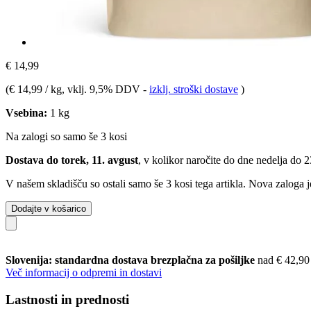
€ 14,99
(
€ 14,99 / kg
, vklj. 9,5% DDV
-
izklj. stroški dostave
)
Vsebina:
1 kg
Na zalogi so samo še 3 kosi
Dostava do torek, 11. avgust
, v kolikor naročite do dne
nedelja do 
V našem skladišču so ostali samo še 3 kosi tega artikla. Nova zaloga j
Dodajte v košarico
Slovenija: standardna dostava brezplačna za pošiljke
nad € 42,90
Več informacij o odpremi in dostavi
Lastnosti in prednosti