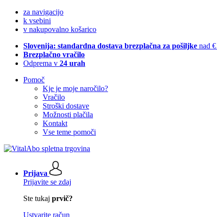
za navigacijo
k vsebini
v nakupovalno košarico
Slovenija: standardna dostava brezplačna za pošiljke
nad €
Brezplačno vračilo
Odprema v
24 urah
Pomoč
Kje je moje naročilo?
Vračilo
Stroški dostave
Možnosti plačila
Kontakt
Vse teme pomoči
Prijava
Prijavite se zdaj
Ste tukaj
prvič?
Ustvarite račun