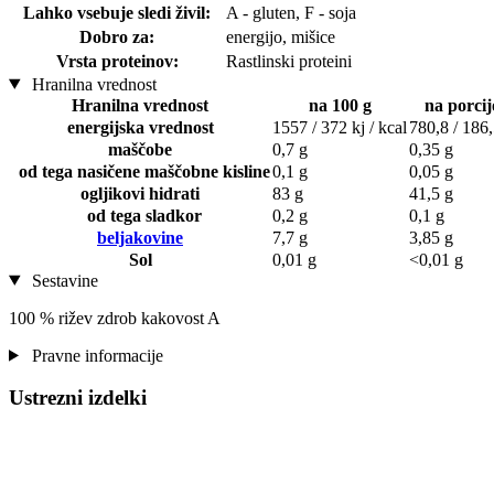
Lahko vsebuje sledi živil:
A - gluten, F - soja
Dobro za:
energijo, mišice
Vrsta proteinov:
Rastlinski proteini
Hranilna vrednost
Hranilna vrednost
na 100 g
na porcij
energijska vrednost
1557 / 372 kj / kcal
780,8 / 186,
maščobe
0,7 g
0,35 g
od tega nasičene maščobne kisline
0,1 g
0,05 g
ogljikovi hidrati
83 g
41,5 g
od tega sladkor
0,2 g
0,1 g
beljakovine
7,7 g
3,85 g
Sol
0,01 g
<0,01 g
Sestavine
100 % rižev zdrob kakovost A
Pravne informacije
Ustrezni izdelki