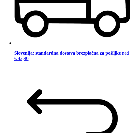
Slovenija: standardna dostava brezplačna za pošiljke
nad
€ 42,90