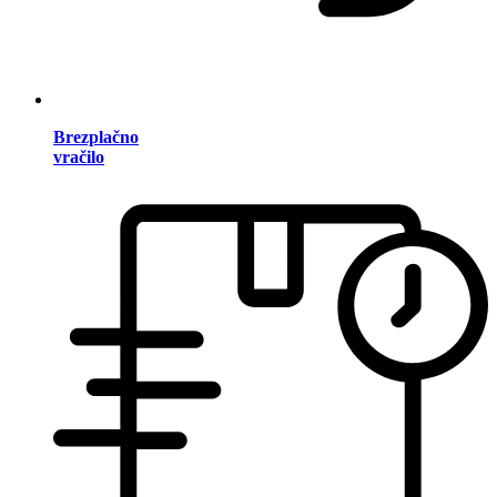
Brezplačno
vračilo