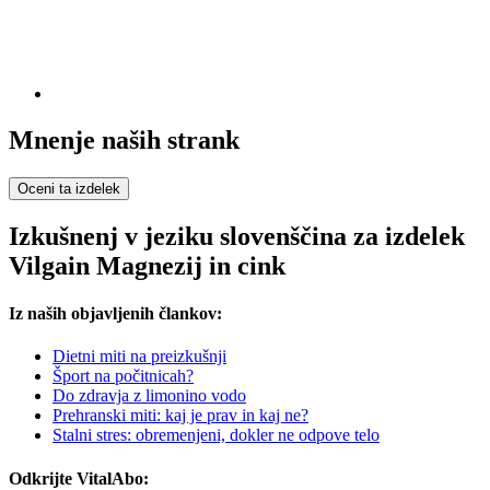
Mnenje naših strank
Oceni ta izdelek
Izkušnenj v jeziku slovenščina za izdelek
Vilgain Magnezij in cink
Iz naših objavljenih člankov:
Dietni miti na preizkušnji
Šport na počitnicah?
Do zdravja z limonino vodo
Prehranski miti: kaj je prav in kaj ne?
Stalni stres: obremenjeni, dokler ne odpove telo
Odkrijte VitalAbo: