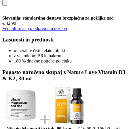
Slovenija: standardna dostava brezplačna za pošiljke
nad
€ 42,90
Več informacij o odpremi in dostavi
Lastnosti in prednosti
minerali v čisti kelatni obliki
z vitaminom B6 in bakrom
180 % dnevne potrebe po cinku
Pogosto naročeno skupaj z Nature Love Vitamin D3
& K2, 30 ml
Vilgain Magnezij in cink, 90 kaps.
€ 16,69
(€ 166,90 / kg)