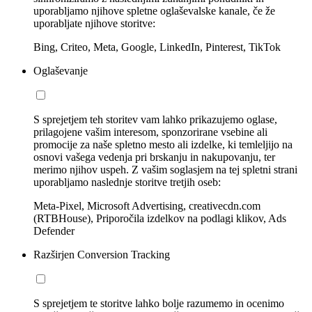
uporabljamo njihove spletne oglaševalske kanale, če že
uporabljate njihove storitve:
Bing, Criteo, Meta, Google, LinkedIn, Pinterest, TikTok
Oglaševanje
S sprejetjem teh storitev vam lahko prikazujemo oglase,
prilagojene vašim interesom, sponzorirane vsebine ali
promocije za naše spletno mesto ali izdelke, ki temleljijo na
osnovi vašega vedenja pri brskanju in nakupovanju, ter
merimo njihov uspeh. Z vašim soglasjem na tej spletni strani
uporabljamo naslednje storitve tretjih oseb:
Meta-Pixel, Microsoft Advertising, creativecdn.com
(RTBHouse), Priporočila izdelkov na podlagi klikov, Ads
Defender
Razširjen Conversion Tracking
S sprejetjem te storitve lahko bolje razumemo in ocenimo