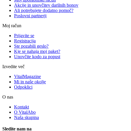
Akcije in unovčitev darilnih bonov
Ali potrebujete dodatno pomoč?
Poslovni partnerji
Moj račun
Prijavite se
Registracija
Ste pozabili geslo?
Kje se nahaja moj paket?
Unovčite kodo za popust
Izvedite več
VitalMagazine
Mi in naše okolje
Odpoklici
O nas
Kontakt
O VitalAbo
Naša skupina
Sledite nam na