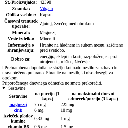
Št.-Proizvajalca:
42398
Znamka:
Vilgain
Oblika vsebine:
Kapsula
Časovni trenutek
Zjutraj, Zvečer, med obrokom
uporabe:
Minerali:
Magnezij
Vrste izdelka:
Minerali
Informacije o
Hranite na hladnem in suhem mestu, zaščiteno
shranjevanju:
pred svetlobo.
energijo, sklepi in kosti, razpoloženje - proti
Dobro za:
utrujenosti, mišice, živčevje
i
Prehrambena dopolnila ne služijo kot nadomestilo za zdravo in
uravnoteženo prehrano. Shranite na mestih, ki niso dosegljiva
otrokom.
Priporočenega dnevnega odmerka ne smete prekoračiti.
Sestavine
na porcijo (1
na maksimalni dnevni
Sestavine
kaps.)
odmerek/porcijo (3 kaps.)
magnezij
75 mg
225 mg
cink
6 mg
18 mg
izvleček plodov
0,33 mg
1 mg
kumine
vitamin B6
0,5 mg
1,5 mg