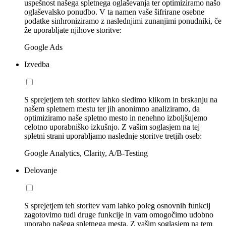
uspešnost našega spletnega oglaševanja ter optimiziramo našo
oglaševalsko ponudbo. V ta namen vaše šifrirane osebne
podatke sinhroniziramo z naslednjimi zunanjimi ponudniki, če
že uporabljate njihove storitve:
Google Ads
Izvedba
S sprejetjem teh storitev lahko sledimo klikom in brskanju na
našem spletnem mestu ter jih anonimno analiziramo, da
optimiziramo naše spletno mesto in nenehno izboljšujemo
celotno uporabniško izkušnjo. Z vašim soglasjem na tej
spletni strani uporabljamo naslednje storitve tretjih oseb:
Google Analytics, Clarity, A/B-Testing
Delovanje
S sprejetjem teh storitev vam lahko poleg osnovnih funkcij
zagotovimo tudi druge funkcije in vam omogočimo udobno
uporabo našega spletnega mesta. Z vašim soglasjem na tem