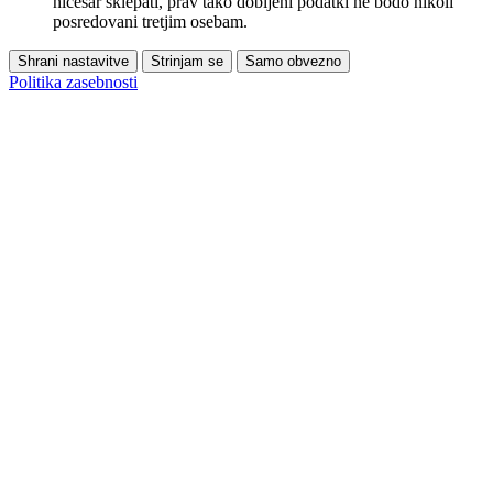
ničesar sklepati, prav tako dobljeni podatki ne bodo nikoli
posredovani tretjim osebam.
Shrani nastavitve
Strinjam se
Samo obvezno
Politika zasebnosti