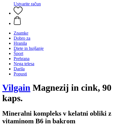
Ustvarite račun
Znamke
Dobro za
Hranila
Diete in hujšanje
Šport
Prehrana
Nega telesa
Darila
Popusti
Vilgain
Magnezij in cink, 90
kaps.
Mineralni kompleks v kelatni obliki z
vitaminom B6 in bakrom