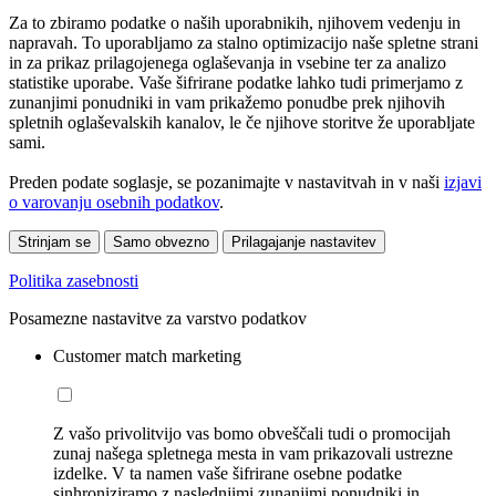
Za to zbiramo podatke o naših uporabnikih, njihovem vedenju in
napravah. To uporabljamo za stalno optimizacijo naše spletne strani
in za prikaz prilagojenega oglaševanja in vsebine ter za analizo
statistike uporabe. Vaše šifrirane podatke lahko tudi primerjamo z
zunanjimi ponudniki in vam prikažemo ponudbe prek njihovih
spletnih oglaševalskih kanalov, le če njihove storitve že uporabljate
sami.
Preden podate soglasje, se pozanimajte v nastavitvah in v naši
izjavi
o varovanju osebnih podatkov
.
Strinjam se
Samo obvezno
Prilagajanje nastavitev
Politika zasebnosti
Posamezne nastavitve za varstvo podatkov
Customer match marketing
Z vašo privolitvijo vas bomo obveščali tudi o promocijah
zunaj našega spletnega mesta in vam prikazovali ustrezne
izdelke. V ta namen vaše šifrirane osebne podatke
sinhroniziramo z naslednjimi zunanjimi ponudniki in