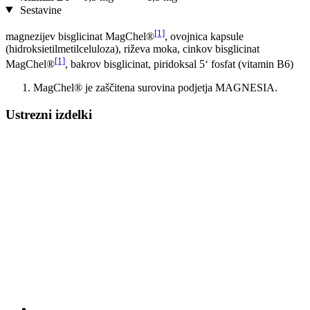
Sestavine
[1]
magnezijev bisglicinat MagChel®
, ovojnica kapsule
(hidroksietilmetilceluloza), riževa moka, cinkov bisglicinat
[1]
MagChel®
, bakrov bisglicinat, piridoksal 5‘ fosfat (vitamin B6)
MagChel® je zaščitena surovina podjetja MAGNESIA.
Ustrezni izdelki