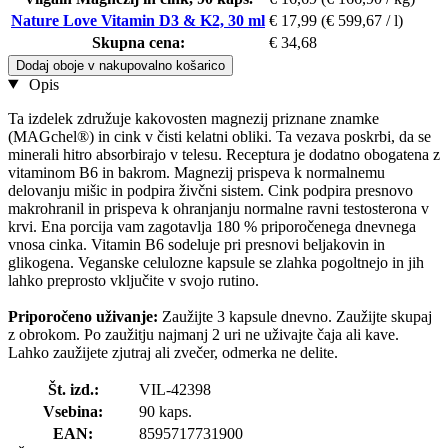
Nature Love Vitamin D3 & K2, 30 ml
€ 17,99
(€ 599,67 / l)
Skupna cena:
€ 34,68
Dodaj oboje v nakupovalno košarico
Opis
Ta izdelek združuje kakovosten magnezij priznane znamke
(MAGchel®) in cink v čisti kelatni obliki. Ta vezava poskrbi, da se
minerali hitro absorbirajo v telesu. Receptura je dodatno obogatena z
vitaminom B6 in bakrom. Magnezij prispeva k normalnemu
delovanju mišic in podpira živčni sistem. Cink podpira presnovo
makrohranil in prispeva k ohranjanju normalne ravni testosterona v
krvi. Ena porcija vam zagotavlja 180 % priporočenega dnevnega
vnosa cinka. Vitamin B6 sodeluje pri presnovi beljakovin in
glikogena. Veganske celulozne kapsule se zlahka pogoltnejo in jih
lahko preprosto vključite v svojo rutino.
Priporočeno uživanje:
Zaužijte 3 kapsule dnevno. Zaužijte skupaj
z obrokom. Po zaužitju najmanj 2 uri ne uživajte čaja ali kave.
Lahko zaužijete zjutraj ali zvečer, odmerka ne delite.
Št. izd.:
VIL-42398
Vsebina:
90 kaps.
EAN:
8595717731900