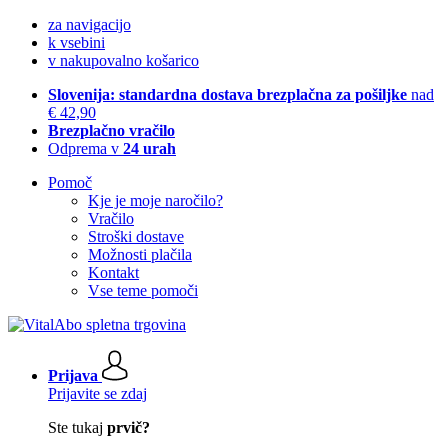
za navigacijo
k vsebini
v nakupovalno košarico
Slovenija: standardna dostava brezplačna za pošiljke
nad
€ 42,90
Brezplačno vračilo
Odprema v
24 urah
Pomoč
Kje je moje naročilo?
Vračilo
Stroški dostave
Možnosti plačila
Kontakt
Vse teme pomoči
Prijava
Prijavite se zdaj
Ste tukaj
prvič?