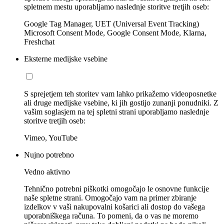
spletnem mestu uporabljamo naslednje storitve tretjih oseb:
Google Tag Manager, UET (Universal Event Tracking)
Microsoft Consent Mode, Google Consent Mode, Klarna,
Freshchat
Eksterne medijske vsebine
S sprejetjem teh storitev vam lahko prikažemo videoposnetke
ali druge medijske vsebine, ki jih gostijo zunanji ponudniki. Z
vašim soglasjem na tej spletni strani uporabljamo naslednje
storitve tretjih oseb:
Vimeo, YouTube
Nujno potrebno
Vedno aktivno
Tehnično potrebni piškotki omogočajo le osnovne funkcije
naše spletne strani. Omogočajo vam na primer zbiranje
izdelkov v vaši nakupovalni košarici ali dostop do vašega
uporabniškega računa. To pomeni, da o vas ne moremo