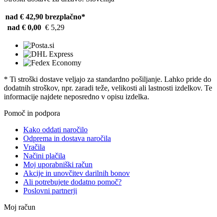
nad € 42,90
brezplačno*
nad € 0,00
€ 5,29
* Ti stroški dostave veljajo za standardno pošiljanje. Lahko pride do
dodatnih stroškov, npr. zaradi teže, velikosti ali lastnosti izdelkov. Te
informacije najdete neposredno v opisu izdelka.
Pomoč in podpora
Kako oddati naročilo
Odprema in dostava naročila
Vračila
Načini plačila
Moj uporabniški račun
Akcije in unovčitev darilnih bonov
Ali potrebujete dodatno pomoč?
Poslovni partnerji
Moj račun