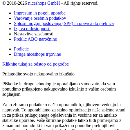
© 2010-2026
niceshops GmbH
- All rights reserved.
Impresum in pogoji uporabe
Varovanje osebnih podatkov
Splošni pogoji poslovanja (SPP) in pravica do preklica
Izjava o dostopnosti
Nastavitve zasebnosti
Preklic ABO naročnine
Podjetje
Druge niceshops trgovine
Kliknite tukaj za odstop od pogodbe
Prilagodite svojo nakupovalno izkušnjo
Piškotke in druge tehnologije uporabljamo samo zato, da vam
ponudimo prilagojeno nakupovalno izkušnjo z vašim osebnim
soglasjem.
Za to zbiramo podatke o naših uporabnikih, njihovem vedenju in
napravah. To uporabljamo za stalno optimizacijo naše spletne strani
in za prikaz prilagojenega oglaševanja in vsebine ter za analizo
statistike uporabe. Vaše šifrirane podatke lahko tudi primerjamo z
zunanjimi ponudniki in vam prikažemo ponudbe prek njihovih