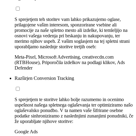
S sprejetjem teh storitev vam lahko prikazujemo oglase,
prilagojene vašim interesom, sponzorirane vsebine ali
promocije za naše spletno mesto ali izdelke, ki temleljijo na
osnovi vašega vedenja pri brskanju in nakupovanju, ter
merimo njihov uspeh. Z vašim soglasjem na tej spletni strani
uporabljamo naslednje storitve tretjih oseb:
Meta-Pixel, Microsoft Advertising, creativecdn.com
(RTBHouse), Priporočila izdelkov na podlagi klikov, Ads
Defender
Razširjen Conversion Tracking
S sprejetjem te storitve lahko bolje razumemo in ocenimo
uspešnost našega spletnega oglaševanja ter optimiziramo našo
oglaševalsko ponudbo. V ta namen vaše šifrirane osebne
podatke sinhroniziramo z naslednjimi zunanjimi ponudniki, če
že uporabljate njihove storitve:
Google Ads