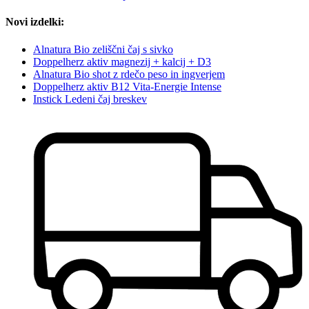
Novi izdelki:
Alnatura Bio zeliščni čaj s sivko
Doppelherz aktiv magnezij + kalcij + D3
Alnatura Bio shot z rdečo peso in ingverjem
Doppelherz aktiv B12 Vita-Energie Intense
Instick Ledeni čaj breskev