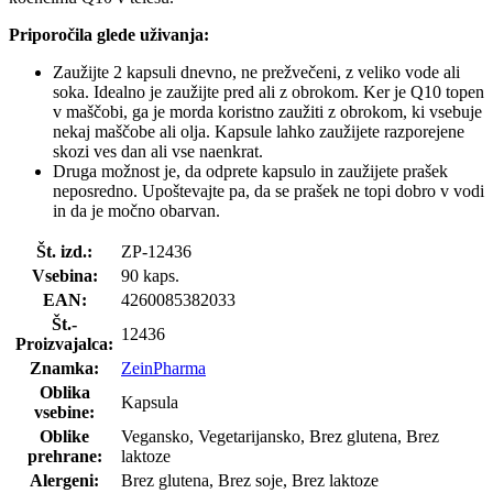
Priporočila glede uživanja:
Zaužijte 2 kapsuli dnevno, ne prežvečeni, z veliko vode ali
soka. Idealno je zaužijte pred ali z obrokom. Ker je Q10 topen
v maščobi, ga je morda koristno zaužiti z obrokom, ki vsebuje
nekaj maščobe ali olja. Kapsule lahko zaužijete razporejene
skozi ves dan ali vse naenkrat.
Druga možnost je, da odprete kapsulo in zaužijete prašek
neposredno. Upoštevajte pa, da se prašek ne topi dobro v vodi
in da je močno obarvan.
Št. izd.:
ZP-12436
Vsebina:
90 kaps.
EAN:
4260085382033
Št.-
12436
Proizvajalca:
Znamka:
ZeinPharma
Oblika
Kapsula
vsebine:
Oblike
Vegansko, Vegetarijansko, Brez glutena, Brez
prehrane:
laktoze
Alergeni:
Brez glutena, Brez soje, Brez laktoze