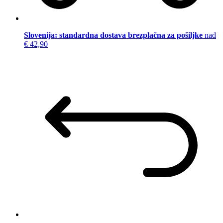
Slovenija: standardna dostava brezplačna za pošiljke
nad
€ 42,90