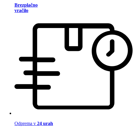
Brezplačno
vračilo
Odprema v
24 urah