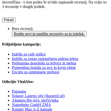
slovenščina - v tem jeziku še ni bilo napisanih recenzij. Na voljo so
3 recenzije v drugih jezikih.
Prikaži
Brez recenzij.
Bodite prvi in napišite recenzijo za ta izdelek.
Priljubljene kategorije:
Izdelki za vaše mišice
Izdelki za organ rastrupljanja našega telesa
Prehranska dopolnila za ledvice in mehur
Pomembna hranila za srce in krvni obtok
Encimi za optimiranje prebave
Odkrijte VitalAbo:
Purasana
Solaray Laneno olje (flaxseed oil)
Alnatura Bio leča, pločevinka
Naturtheke GmbH ZMA
Kräuter Max A-Z kapsule