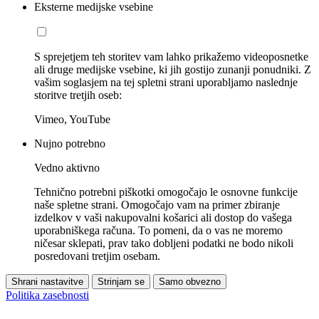
Eksterne medijske vsebine
S sprejetjem teh storitev vam lahko prikažemo videoposnetke
ali druge medijske vsebine, ki jih gostijo zunanji ponudniki. Z
vašim soglasjem na tej spletni strani uporabljamo naslednje
storitve tretjih oseb:
Vimeo, YouTube
Nujno potrebno
Vedno aktivno
Tehnično potrebni piškotki omogočajo le osnovne funkcije
naše spletne strani. Omogočajo vam na primer zbiranje
izdelkov v vaši nakupovalni košarici ali dostop do vašega
uporabniškega računa. To pomeni, da o vas ne moremo
ničesar sklepati, prav tako dobljeni podatki ne bodo nikoli
posredovani tretjim osebam.
Shrani nastavitve
Strinjam se
Samo obvezno
Politika zasebnosti