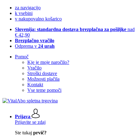
za navigacijo
k vsebini
v nakupovalno košarico
Slovenija: standardna dostava brezplačna za pošiljke
nad
€ 42,90
Brezplačno vračilo
Odprema v
24 urah
Pomoč
Kje je moje naročilo?
Vračilo
Stroški dostave
Možnosti plačila
Kontakt
Vse teme pomoči
Prijava
Prijavite se zdaj
Ste tukaj
prvič?