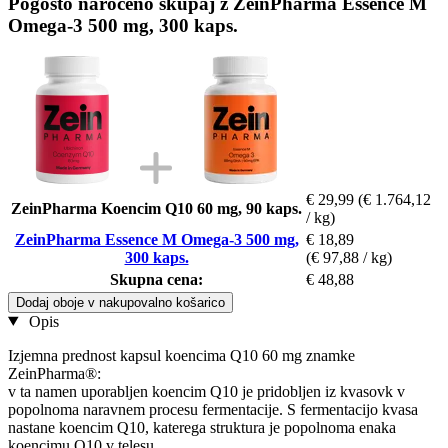
Pogosto naročeno skupaj z ZeinPharma Essence M
Omega-3 500 mg, 300 kaps.
€ 29,99
(€ 1.764,12
ZeinPharma Koencim Q10 60 mg, 90 kaps.
/ kg)
ZeinPharma Essence M Omega-3 500 mg,
€ 18,89
300 kaps.
(€ 97,88 / kg)
Skupna cena:
€ 48,88
Dodaj oboje v nakupovalno košarico
Opis
Izjemna prednost kapsul koencima Q10 60 mg znamke
ZeinPharma®:
v ta namen uporabljen koencim Q10 je pridobljen iz kvasovk v
popolnoma naravnem procesu fermentacije. S fermentacijo kvasa
nastane koencim Q10, katerega struktura je popolnoma enaka
koencimu Q10 v telesu.