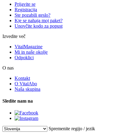
Prijavite se
Registracija
Ste pozabili geslo?
Kje se nahaja moj paket?
Unovčite kodo za popust
Izvedite več
VitalMagazine
Mi in naše okolje
Odpoklici
O nas
Kontakt
O VitalAbo
Naša skupina
Sledite nam na
Spremenite regijo / jezik