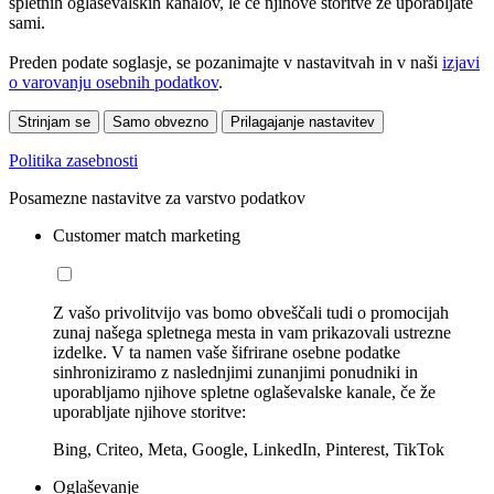
spletnih oglaševalskih kanalov, le če njihove storitve že uporabljate
sami.
Preden podate soglasje, se pozanimajte v nastavitvah in v naši
izjavi
o varovanju osebnih podatkov
.
Strinjam se
Samo obvezno
Prilagajanje nastavitev
Politika zasebnosti
Posamezne nastavitve za varstvo podatkov
Customer match marketing
Z vašo privolitvijo vas bomo obveščali tudi o promocijah
zunaj našega spletnega mesta in vam prikazovali ustrezne
izdelke. V ta namen vaše šifrirane osebne podatke
sinhroniziramo z naslednjimi zunanjimi ponudniki in
uporabljamo njihove spletne oglaševalske kanale, če že
uporabljate njihove storitve:
Bing, Criteo, Meta, Google, LinkedIn, Pinterest, TikTok
Oglaševanje