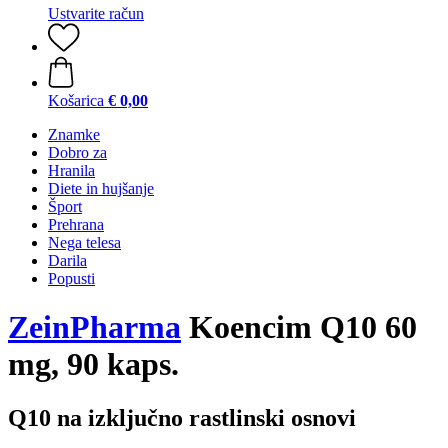
Ustvarite račun
Košarica
€ 0,00
Znamke
Dobro za
Hranila
Diete in hujšanje
Šport
Prehrana
Nega telesa
Darila
Popusti
ZeinPharma
Koencim Q10 60
mg, 90 kaps.
Q10 na izključno rastlinski osnovi