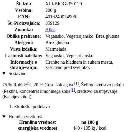
Št. izd.:
XPI-BIOG-359129
Vsebina:
200 g
EAN:
4016249074906
Št.-Proizvajalca:
359129
Znamka:
Allos
Oblike prehrane:
Vegansko, Vegetarijansko, Brez glutena
Alergeni:
Brez glutena
Vrste izdelka:
Marmelada
Lastnosti izdelkov:
Vegansko, Vegetarijansko
Informacije o
Hranite na hladnem in suhem mestu,
shranjevanju:
zaščiteno pred svetlobo.
Sestavine
[1]
[1]
75 % Robide
, 20 % Gosti sok agave
, Želirno sredstvo pektin
[1]
(Pektin), koncentrat limoninega soka
, sredstvo za utrjevanje
(Kalcijev citrat)
Ekološka pridelava
Hranilna vrednost
Hranilna vrednost
na 100 g
energijska vrednost
440 / 105 kj / kcal