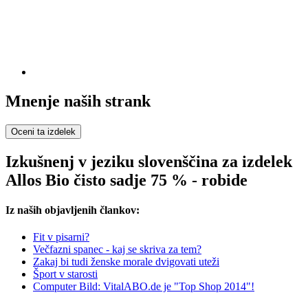
Mnenje naših strank
Oceni ta izdelek
Izkušnenj v jeziku slovenščina za izdelek
Allos Bio čisto sadje 75 % - robide
Iz naših objavljenih člankov:
Fit v pisarni?
Večfazni spanec - kaj se skriva za tem?
Zakaj bi tudi ženske morale dvigovati uteži
Šport v starosti
Computer Bild: VitalABO.de je "Top Shop 2014"!