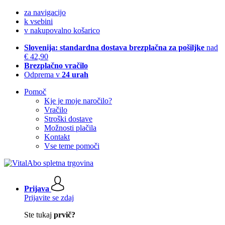
za navigacijo
k vsebini
v nakupovalno košarico
Slovenija: standardna dostava brezplačna za pošiljke
nad
€ 42,90
Brezplačno vračilo
Odprema v
24 urah
Pomoč
Kje je moje naročilo?
Vračilo
Stroški dostave
Možnosti plačila
Kontakt
Vse teme pomoči
Prijava
Prijavite se zdaj
Ste tukaj
prvič?