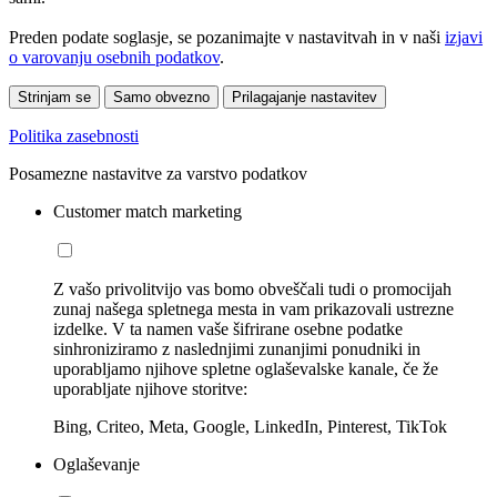
Preden podate soglasje, se pozanimajte v nastavitvah in v naši
izjavi
o varovanju osebnih podatkov
.
Strinjam se
Samo obvezno
Prilagajanje nastavitev
Politika zasebnosti
Posamezne nastavitve za varstvo podatkov
Customer match marketing
Z vašo privolitvijo vas bomo obveščali tudi o promocijah
zunaj našega spletnega mesta in vam prikazovali ustrezne
izdelke. V ta namen vaše šifrirane osebne podatke
sinhroniziramo z naslednjimi zunanjimi ponudniki in
uporabljamo njihove spletne oglaševalske kanale, če že
uporabljate njihove storitve:
Bing, Criteo, Meta, Google, LinkedIn, Pinterest, TikTok
Oglaševanje