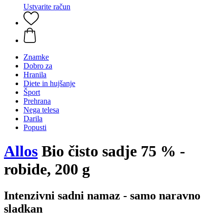
Ustvarite račun
Znamke
Dobro za
Hranila
Diete in hujšanje
Šport
Prehrana
Nega telesa
Darila
Popusti
Allos
Bio čisto sadje 75 % -
robide, 200 g
Intenzivni sadni namaz - samo naravno
sladkan