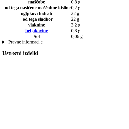
maščobe
0,8 g
od tega nasičene maščobne kisline
0,2 g
ogljikovi hidrati
22 g
od tega sladkor
22 g
vlaknine
3,2 g
beljakovine
0,8 g
Sol
0,06 g
Pravne informacije
Ustrezni izdelki