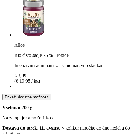
Allos
Bio čisto sadje 75 % - robide
Intenzivni sadni namaz - samo naravno sladkan
€ 3,99
(€ 19,95 / kg)
Prikaži dodatne možnosti
Vsebina:
200 g
Na zalogi je samo še 1 kos
Dostava do torek, 11. avgust
, v kolikor naročite do dne
nedelja do
23:59 ure
.