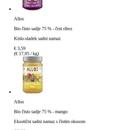
Allos
Bio čisto sadje 75 % - črni ribez
Kislo-sladek sadni namaz
€ 3,59
(€ 17,95 / kg)
Allos
Bio čisto sadje 75 % - mango
Eksotični sadni namaz s čistim okusom