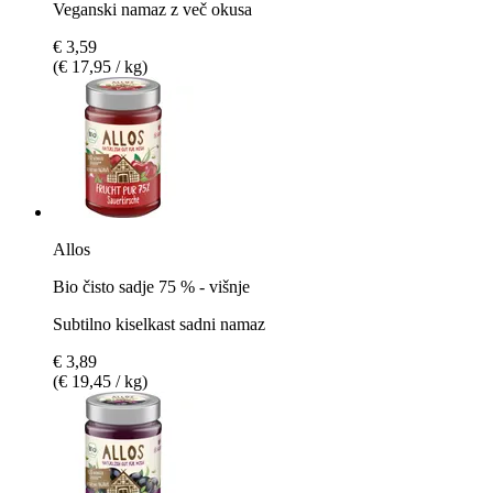
Veganski namaz z več okusa
€ 3,59
(€ 17,95 / kg)
Allos
Bio čisto sadje 75 % - višnje
Subtilno kiselkast sadni namaz
€ 3,89
(€ 19,45 / kg)