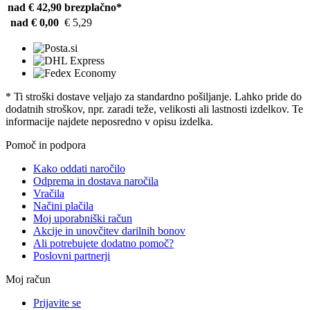
nad € 42,90
brezplačno*
nad € 0,00
€ 5,29
* Ti stroški dostave veljajo za standardno pošiljanje. Lahko pride do
dodatnih stroškov, npr. zaradi teže, velikosti ali lastnosti izdelkov. Te
informacije najdete neposredno v opisu izdelka.
Pomoč in podpora
Kako oddati naročilo
Odprema in dostava naročila
Vračila
Načini plačila
Moj uporabniški račun
Akcije in unovčitev darilnih bonov
Ali potrebujete dodatno pomoč?
Poslovni partnerji
Moj račun
Prijavite se