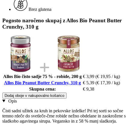
Brez glutena
Pogosto naročeno skupaj z Allos Bio Peanut Butter
Crunchy, 310 g
Allos Bio čisto sadje 75 % - robide, 200 g
€ 3,99
(€ 19,95 / kg)
Allos Bio Peanut Butter Crunchy, 310 g
€ 5,39
(€ 17,39 / kg)
Skupna cena:
€ 9,38
Dodaj oboje v nakupovalno košarico
Opis
Čisti sadni užitek za kruh in pekovske izdelke! Pri tej sorti so sočne
temno rdeče do svetleče-črne robide nežno obdelane in zaokrožene s
sladkobo agavinega sirupa. Vegansko in z 58 % manj sladkorja.