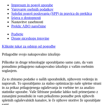
Impresum in pogoji uporabe
Varovanje osebnih podatkov
Splošni pogoji poslovanja (SPP) in pravica do preklica
Izjava o dostopnosti
Nastavitve zasebnosti
Preklic ABO naročnine
Podjetje
Druge niceshops trgovine
Kliknite tukaj za odstop od pogodbe
Prilagodite svojo nakupovalno izkušnjo
Piškotke in druge tehnologije uporabljamo samo zato, da vam
ponudimo prilagojeno nakupovalno izkušnjo z vašim osebnim
soglasjem.
Za to zbiramo podatke o naših uporabnikih, njihovem vedenju in
napravah. To uporabljamo za stalno optimizacijo naše spletne strani
in za prikaz prilagojenega oglaševanja in vsebine ter za analizo
statistike uporabe. Vaše šifrirane podatke lahko tudi primerjamo z
zunanjimi ponudniki in vam prikažemo ponudbe prek njihovih
spletnih oglaševalskih kanalov, le če njihove storitve že uporabljate
sami.