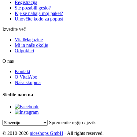
Registracija
Ste pozabili geslo?
Kje se nahaja moj paket?
Unovčite kodo za popust
Izvedite več
VitalMagazine
Mi in naše okolje
Odpoklici
O nas
Kontakt
O VitalAbo
Naša skupina
Sledite nam na
Spremenite regijo / jezik
© 2010-2026
niceshops GmbH
- All rights reserved.