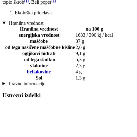
[1]
[1]
topio škrob
, Beli poper
Ekološka pridelava
Hranilna vrednost
Hranilna vrednost
na 100 g
energijska vrednost
1633 / 390 kj / kcal
maščobe
37 g
od tega nasičene maščobne kisline
2,6 g
ogljikovi hidrati
9,1 g
od tega sladkor
5,3 g
vlaknine
2,3 g
beljakovine
4 g
Sol
1,3 g
Pravne informacije
Ustrezni izdelki