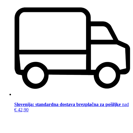
Slovenija: standardna dostava brezplačna za pošiljke
nad
€ 42,90