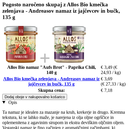
Pogosto naročeno skupaj z Allos Bio kmečka
zelenjava - Andreasov namaz iz jajčevcev in bučk,
135 g
Allos Bio namaz "Aufs Brot" - Paprika Chili,
€ 3,49
(€
140 g
24,93 / kg)
Allos Bio kmečka zelenjava - Andreasov namaz iz
€ 3,69
jajčevcev in bučk, 135 g
(€ 27,33 / kg)
Skupna cena:
€ 7,18
Dodaj oboje v nakupovalno košarico
Opis
Ta namaz je idealen za mazanje na kruh, krekerje in drugo. Kremna
tekstura, ki se lahko maže, je narejena iz olja oljne ogrščice in
oplemenitena z agavinim sirupom in ekstra deviškim oljčnim oljem.
Veganski namaz je fino začinjen z aromatičnimi začimbami, ki