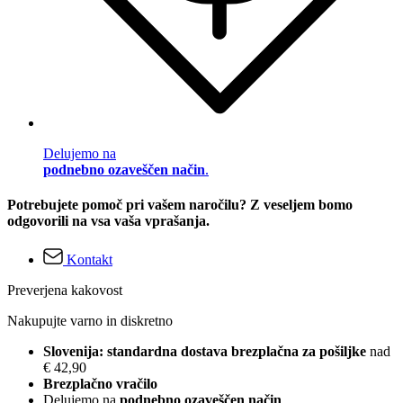
Delujemo na
podnebno ozaveščen način
.
Potrebujete pomoč pri vašem naročilu? Z veseljem bomo
odgovorili na vsa vaša vprašanja.
Kontakt
Preverjena kakovost
Nakupujte varno in diskretno
Slovenija: standardna dostava brezplačna za pošiljke
nad
€ 42,90
Brezplačno vračilo
Delujemo na
podnebno ozaveščen način
.