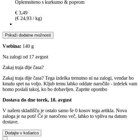
Oplemniteno s kurkumo & poprom
€ 3,49
(€ 24,93 / kg)
Prikaži dodatne možnosti
Vsebina:
140 g
Na zalogi od 17 avgust
Zakaj traja dlje časa?
Zakaj traja dlje časa?
Tega izdelka trenutno ni na zalogi, vendar bo
kmalu spet na voljo. Kljub temu lahko oddate naročilo - izdelek vam
bomo poslali takoj, ko bo dobavljen.
Zaprite opombo
Dostava do dne torek, 18. avgust
V našem skladišču je ostalo samo še 0 kosov tega artikla. Nova
zaloga je na poti! Če je naročeno več, lahko to vpliva na datum
dostave.
Dodajte v košarico