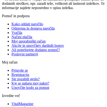
dodatnih stroškov, npr. zaradi teže, velikosti ali lastnosti izdelkov. Te
informacije najdete neposredno v opisu izdelka.
Pomoč in podpora
Kako oddati naročilo
Odprema in dostava naročila
Vračila
Načini plačila
Moj uporabniški račun
Akcije in unovčitev darilnih bonov
Ali potrebujete dodatno pomoč?
Poslovni partnerji
Moj račun
Prijavite se
Registracija
Ste pozabili geslo?
Kje se nahaja moj paket?
Unovčite kodo za popust
Izvedite več
VitalMagazine