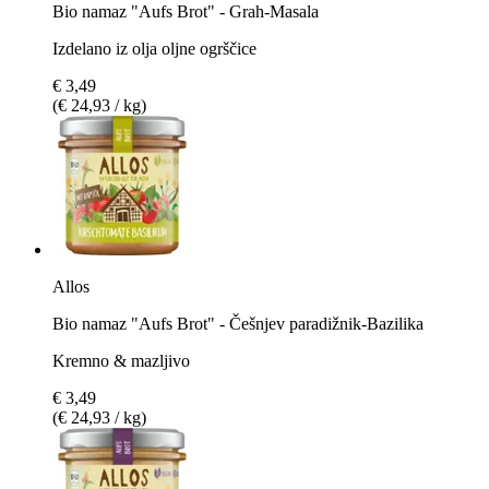
Bio namaz "Aufs Brot" - Grah-Masala
Izdelano iz olja oljne ogrščice
€ 3,49
(€ 24,93 / kg)
Allos
Bio namaz "Aufs Brot" - Češnjev paradižnik-Bazilika
Kremno & mazljivo
€ 3,49
(€ 24,93 / kg)