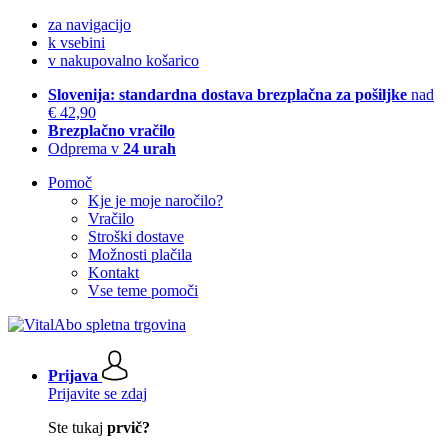
za navigacijo
k vsebini
v nakupovalno košarico
Slovenija: standardna dostava brezplačna za pošiljke
nad
€ 42,90
Brezplačno vračilo
Odprema v
24 urah
Pomoč
Kje je moje naročilo?
Vračilo
Stroški dostave
Možnosti plačila
Kontakt
Vse teme pomoči
Prijava
Prijavite se zdaj
Ste tukaj
prvič?