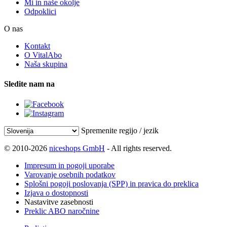
Mi in naše okolje
Odpoklici
O nas
Kontakt
O VitalAbo
Naša skupina
Sledite nam na
Spremenite regijo / jezik
© 2010-2026
niceshops GmbH
- All rights reserved.
Impresum in pogoji uporabe
Varovanje osebnih podatkov
Splošni pogoji poslovanja (SPP) in pravica do preklica
Izjava o dostopnosti
Nastavitve zasebnosti
Preklic ABO naročnine