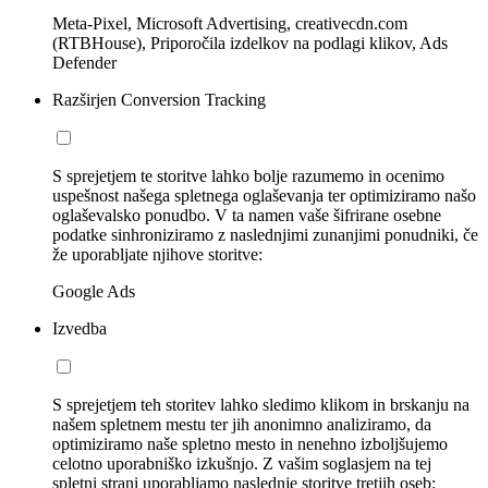
Meta-Pixel, Microsoft Advertising, creativecdn.com
(RTBHouse), Priporočila izdelkov na podlagi klikov, Ads
Defender
Razširjen Conversion Tracking
S sprejetjem te storitve lahko bolje razumemo in ocenimo
uspešnost našega spletnega oglaševanja ter optimiziramo našo
oglaševalsko ponudbo. V ta namen vaše šifrirane osebne
podatke sinhroniziramo z naslednjimi zunanjimi ponudniki, če
že uporabljate njihove storitve:
Google Ads
Izvedba
S sprejetjem teh storitev lahko sledimo klikom in brskanju na
našem spletnem mestu ter jih anonimno analiziramo, da
optimiziramo naše spletno mesto in nenehno izboljšujemo
celotno uporabniško izkušnjo. Z vašim soglasjem na tej
spletni strani uporabljamo naslednje storitve tretjih oseb: