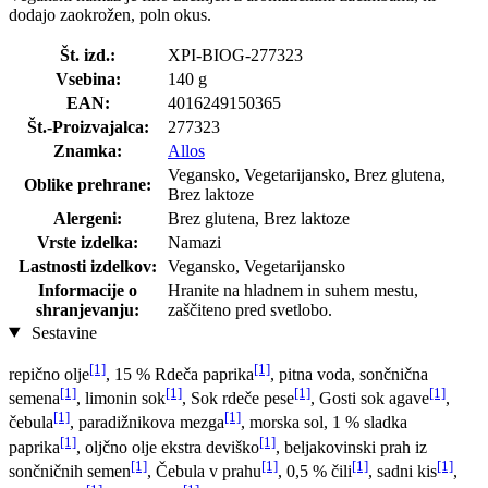
dodajo zaokrožen, poln okus.
Št. izd.:
XPI-BIOG-277323
Vsebina:
140 g
EAN:
4016249150365
Št.-Proizvajalca:
277323
Znamka:
Allos
Vegansko, Vegetarijansko, Brez glutena,
Oblike prehrane:
Brez laktoze
Alergeni:
Brez glutena, Brez laktoze
Vrste izdelka:
Namazi
Lastnosti izdelkov:
Vegansko, Vegetarijansko
Informacije o
Hranite na hladnem in suhem mestu,
shranjevanju:
zaščiteno pred svetlobo.
Sestavine
[1]
[1]
repično olje
, 15 % Rdeča paprika
, pitna voda, sončnična
[1]
[1]
[1]
[1]
semena
, limonin sok
, Sok rdeče pese
, Gosti sok agave
,
[1]
[1]
čebula
, paradižnikova mezga
, morska sol, 1 % sladka
[1]
[1]
paprika
, oljčno olje ekstra deviško
, beljakovinski prah iz
[1]
[1]
[1]
[1]
sončničnih semen
, Čebula v prahu
, 0,5 % čili
, sadni kis
,