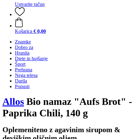
Ustvarite račun
Košarica
€ 0,00
Znamke
Dobro za
Hranila
Diete in hujšanje
Šport
Prehrana
Nega telesa
Darila
Popusti
Allos
Bio namaz "Aufs Brot" -
Paprika Chili, 140 g
Oplemeniteno z agavinim sirupom &
deviškim oljčnim oljem