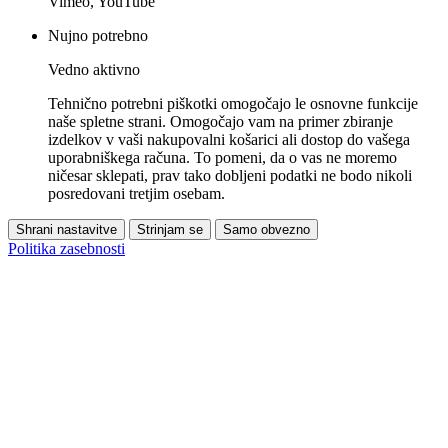
Vimeo, YouTube
Nujno potrebno
Vedno aktivno
Tehnično potrebni piškotki omogočajo le osnovne funkcije
naše spletne strani. Omogočajo vam na primer zbiranje
izdelkov v vaši nakupovalni košarici ali dostop do vašega
uporabniškega računa. To pomeni, da o vas ne moremo
ničesar sklepati, prav tako dobljeni podatki ne bodo nikoli
posredovani tretjim osebam.
Shrani nastavitve
Strinjam se
Samo obvezno
Politika zasebnosti