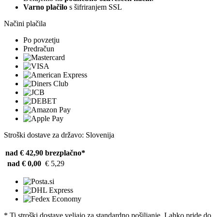
Varno plačilo
s šifriranjem SSL
Načini plačila
Po povzetju
Predračun
Stroški dostave za državo: Slovenija
nad € 42,90
brezplačno*
nad € 0,00
€ 5,29
* Ti stroški dostave veljajo za standardno pošiljanje. Lahko pride do