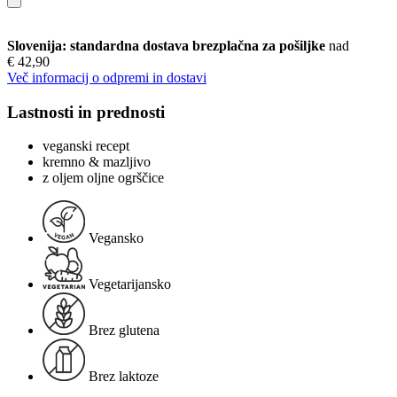
Slovenija: standardna dostava brezplačna za pošiljke
nad
€ 42,90
Več informacij o odpremi in dostavi
Lastnosti in prednosti
veganski recept
kremno & mazljivo
z oljem oljne ogrščice
Vegansko
Vegetarijansko
Brez glutena
Brez laktoze