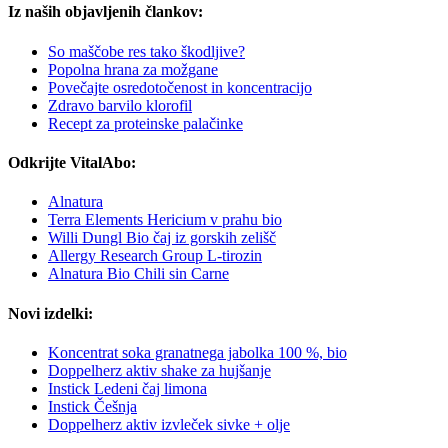
Iz naših objavljenih člankov:
So maščobe res tako škodljive?
Popolna hrana za možgane
Povečajte osredotočenost in koncentracijo
Zdravo barvilo klorofil
Recept za proteinske palačinke
Odkrijte VitalAbo:
Alnatura
Terra Elements Hericium v prahu bio
Willi Dungl Bio čaj iz gorskih zelišč
Allergy Research Group L-tirozin
Alnatura Bio Chili sin Carne
Novi izdelki:
Koncentrat soka granatnega jabolka 100 %, bio
Doppelherz aktiv shake za hujšanje
Instick Ledeni čaj limona
Instick Češnja
Doppelherz aktiv izvleček sivke + olje