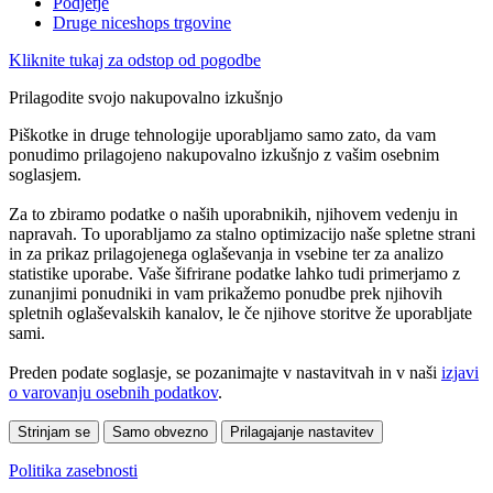
Podjetje
Druge niceshops trgovine
Kliknite tukaj za odstop od pogodbe
Prilagodite svojo nakupovalno izkušnjo
Piškotke in druge tehnologije uporabljamo samo zato, da vam
ponudimo prilagojeno nakupovalno izkušnjo z vašim osebnim
soglasjem.
Za to zbiramo podatke o naših uporabnikih, njihovem vedenju in
napravah. To uporabljamo za stalno optimizacijo naše spletne strani
in za prikaz prilagojenega oglaševanja in vsebine ter za analizo
statistike uporabe. Vaše šifrirane podatke lahko tudi primerjamo z
zunanjimi ponudniki in vam prikažemo ponudbe prek njihovih
spletnih oglaševalskih kanalov, le če njihove storitve že uporabljate
sami.
Preden podate soglasje, se pozanimajte v nastavitvah in v naši
izjavi
o varovanju osebnih podatkov
.
Strinjam se
Samo obvezno
Prilagajanje nastavitev
Politika zasebnosti