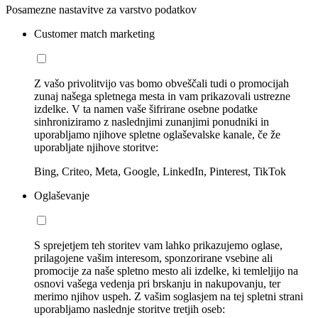
Posamezne nastavitve za varstvo podatkov
Customer match marketing
Z vašo privolitvijo vas bomo obveščali tudi o promocijah
zunaj našega spletnega mesta in vam prikazovali ustrezne
izdelke. V ta namen vaše šifrirane osebne podatke
sinhroniziramo z naslednjimi zunanjimi ponudniki in
uporabljamo njihove spletne oglaševalske kanale, če že
uporabljate njihove storitve:
Bing, Criteo, Meta, Google, LinkedIn, Pinterest, TikTok
Oglaševanje
S sprejetjem teh storitev vam lahko prikazujemo oglase,
prilagojene vašim interesom, sponzorirane vsebine ali
promocije za naše spletno mesto ali izdelke, ki temleljijo na
osnovi vašega vedenja pri brskanju in nakupovanju, ter
merimo njihov uspeh. Z vašim soglasjem na tej spletni strani
uporabljamo naslednje storitve tretjih oseb: