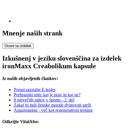
Mnenje naših strank
Oceni ta izdelek
Izkušnenj v jeziku slovenščina za izdelek
ironMaxx Creabolikum kapsule
Iz naših objavljenih člankov:
Porast uporabe E-koles
Prehranski miti: kaj je prav in kaj ne?
8 največjih mitov v športu - 2. del
Zakaj bi tudi ženske morale dvigovati uteži
Aquajogging - več kot regenerativni trening
Odkrijte VitalAbo: