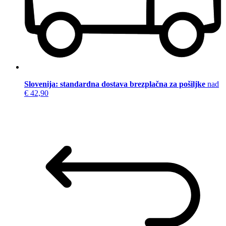
Slovenija: standardna dostava brezplačna za pošiljke
nad
€ 42,90