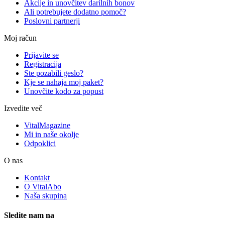
Akcije in unovčitev darilnih bonov
Ali potrebujete dodatno pomoč?
Poslovni partnerji
Moj račun
Prijavite se
Registracija
Ste pozabili geslo?
Kje se nahaja moj paket?
Unovčite kodo za popust
Izvedite več
VitalMagazine
Mi in naše okolje
Odpoklici
O nas
Kontakt
O VitalAbo
Naša skupina
Sledite nam na