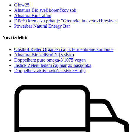
Glow25
Alnatura Bio svež korenčkov sok
Alnatura Bio Tahini
Dišeča krema za prhanje "Grenivka in cvetovi breskve"
Powerbar Natural Energy Bar
Novi izdelki:
Obsthof Retter Organski čaj iz fermentirane kombuče
Alnatura Bio zeliščni čaj s sivko
Doppelherz pure omega-3 1075 vegan
Instick Zeleni ledeni čaj mango-pasijonka
Doppelherz aktiv izvleček sivke + olje