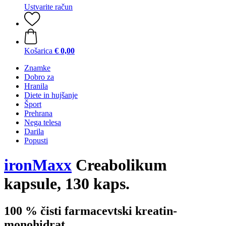
Ustvarite račun
Košarica
€ 0,00
Znamke
Dobro za
Hranila
Diete in hujšanje
Šport
Prehrana
Nega telesa
Darila
Popusti
ironMaxx
Creabolikum
kapsule, 130 kaps.
100 % čisti farmacevtski kreatin-
monohidrat