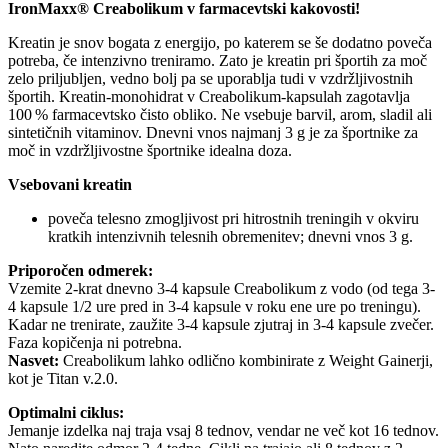
IronMaxx® Creabolikum v farmacevtski kakovosti!
Kreatin je snov bogata z energijo, po katerem se še dodatno poveča
potreba, če intenzivno treniramo. Zato je kreatin pri športih za moč
zelo priljubljen, vedno bolj pa se uporablja tudi v vzdržljivostnih
športih. Kreatin-monohidrat v Creabolikum-kapsulah zagotavlja
100 % farmacevtsko čisto obliko. Ne vsebuje barvil, arom, sladil ali
sintetičnih vitaminov. Dnevni vnos najmanj 3 g je za športnike za
moč in vzdržljivostne športnike idealna doza.
Vsebovani kreatin
poveča telesno zmogljivost pri hitrostnih treningih v okviru
kratkih intenzivnih telesnih obremenitev; dnevni vnos 3 g.
Priporočen odmerek:
Vzemite 2-krat dnevno 3-4 kapsule Creabolikum z vodo (od tega 3-
4 kapsule 1/2 ure pred in 3-4 kapsule v roku ene ure po treningu).
Kadar ne trenirate, zaužite 3-4 kapsule zjutraj in 3-4 kapsule zvečer.
Faza kopičenja ni potrebna.
Nasvet:
Creabolikum lahko odlično kombinirate z Weight Gainerji,
kot je Titan v.2.0.
Optimalni ciklus:
Jemanje izdelka naj traja vsaj 8 tednov, vendar ne več kot 16 tednov.