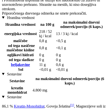
i
Prehrambena dopolnila ne služijo kot nadomestilo za zdravo in
uravnoteženo prehrano. Shranite na mestih, ki niso dosegljiva
otrokom.
Priporočenega dnevnega odmerka ne smete prekoračiti.
Hranilna vrednost
na maksimalni dnevni
Hranilna vrednost
na 100 g
odmerek/porcijo (6 kaps.)
218 / 52
energijska vrednost
13 / 3 kj / kcal
kj / kcal
maščobe
0,8 g
<0,5 g
od tega nasičene
0,8 g
<0,1 g
maščobne kisline
ogljikovi hidrati
0 g
0 g
od tega sladkor
0 g
0 g
beljakovine
11 g
0,6 g
Sol
<0,01 g
<0,01 g
Sestavine
na maksimalni dnevni odmerek/porcijo (6
Sestavine
kaps.)
kreatin
4.800 mg
monohidrat
Sestavine
[1]
86,1 %
Kreatin-Monohidrat
, Goveja želatina
, Magnezijeve soli iz