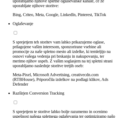
uporabljamo njihove spletne oglaševalske kanale, če že
uporabljate njihove storitve:
Bing, Criteo, Meta, Google, LinkedIn, Pinterest, TikTok
Oglaševanje
S sprejetjem teh storitev vam lahko prikazujemo oglase,
prilagojene vašim interesom, sponzorirane vsebine ali
promocije za naše spletno mesto ali izdelke, ki temleljijo na
osnovi vašega vedenja pri brskanju in nakupovanju, ter
merimo njihov uspeh. Z vašim soglasjem na tej spletni strani
uporabljamo naslednje storitve tretjih oseb:
Meta-Pixel, Microsoft Advertising, creativecdn.com
(RTBHouse), Priporočila izdelkov na podlagi klikov, Ads
Defender
Razširjen Conversion Tracking
S sprejetjem te storitve lahko bolje razumemo in ocenimo
uspešnost našega spletnega oglaševanja ter optimiziramo našo