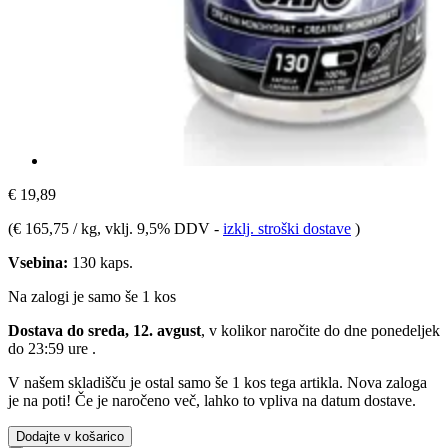
€ 19,89
(
€ 165,75 / kg
, vklj. 9,5% DDV
-
izklj. stroški dostave
)
Vsebina:
130 kaps.
Na zalogi je samo še 1 kos
Dostava do sreda, 12. avgust
, v kolikor naročite do dne
ponedeljek
do 23:59 ure
.
V našem skladišču je ostal samo še 1 kos tega artikla. Nova zaloga
je na poti! Če je naročeno več, lahko to vpliva na datum dostave.
Dodajte v košarico