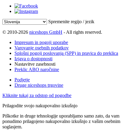
Spremenite regijo / jezik
© 2010-2026
niceshops GmbH
- All rights reserved.
Impresum in pogoji uporabe
Varovanje osebnih podatkov
Splošni pogoji poslovanja (SPP) in pravica do preklica
Izjava o dostopnosti
Nastavitve zasebnosti
Preklic ABO naročnine
Podjetje
Druge niceshops trgovine
Kliknite tukaj za odstop od pogodbe
Prilagodite svojo nakupovalno izkušnjo
Piškotke in druge tehnologije uporabljamo samo zato, da vam
ponudimo prilagojeno nakupovalno izkušnjo z vašim osebnim
soglasjem.