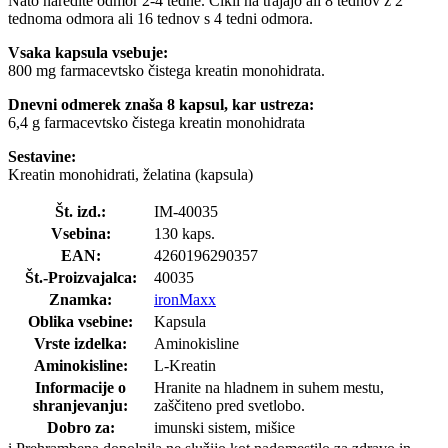
Nato naredite odmor 2-4 tedne. Cikli na trajajo ali 8 tednov z 2
tednoma odmora ali 16 tednov s 4 tedni odmora.
Vsaka kapsula vsebuje:
800 mg farmacevtsko čistega kreatin monohidrata.
Dnevni odmerek znaša 8 kapsul, kar ustreza:
6,4 g farmacevtsko čistega kreatin monohidrata
Sestavine:
Kreatin monohidrati, želatina (kapsula)
Št. izd.:
IM-40035
Vsebina:
130 kaps.
EAN:
4260196290357
Št.-Proizvajalca:
40035
Znamka:
ironMaxx
Oblika vsebine:
Kapsula
Vrste izdelka:
Aminokisline
Aminokisline:
L-Kreatin
Informacije o
Hranite na hladnem in suhem mestu,
shranjevanju:
zaščiteno pred svetlobo.
Dobro za:
imunski sistem, mišice