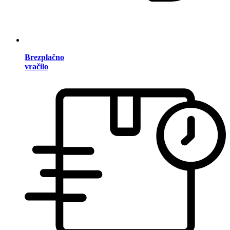
Brezplačno
vračilo