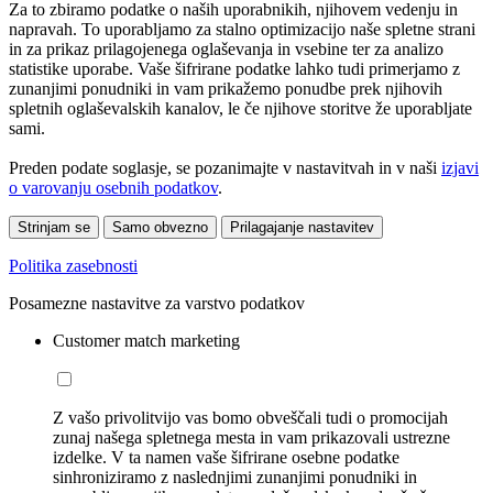
Za to zbiramo podatke o naših uporabnikih, njihovem vedenju in
napravah. To uporabljamo za stalno optimizacijo naše spletne strani
in za prikaz prilagojenega oglaševanja in vsebine ter za analizo
statistike uporabe. Vaše šifrirane podatke lahko tudi primerjamo z
zunanjimi ponudniki in vam prikažemo ponudbe prek njihovih
spletnih oglaševalskih kanalov, le če njihove storitve že uporabljate
sami.
Preden podate soglasje, se pozanimajte v nastavitvah in v naši
izjavi
o varovanju osebnih podatkov
.
Strinjam se
Samo obvezno
Prilagajanje nastavitev
Politika zasebnosti
Posamezne nastavitve za varstvo podatkov
Customer match marketing
Z vašo privolitvijo vas bomo obveščali tudi o promocijah
zunaj našega spletnega mesta in vam prikazovali ustrezne
izdelke. V ta namen vaše šifrirane osebne podatke
sinhroniziramo z naslednjimi zunanjimi ponudniki in