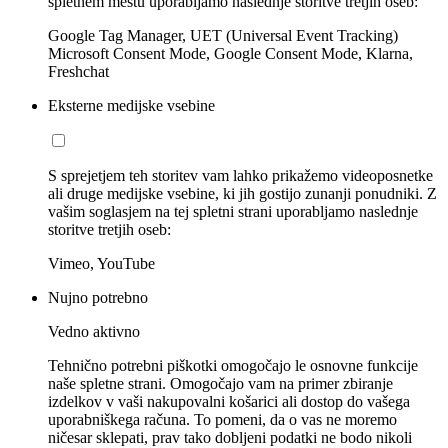
spletnem mestu uporabljamo naslednje storitve tretjih oseb:
Google Tag Manager, UET (Universal Event Tracking)
Microsoft Consent Mode, Google Consent Mode, Klarna,
Freshchat
Eksterne medijske vsebine
S sprejetjem teh storitev vam lahko prikažemo videoposnetke
ali druge medijske vsebine, ki jih gostijo zunanji ponudniki. Z
vašim soglasjem na tej spletni strani uporabljamo naslednje
storitve tretjih oseb:
Vimeo, YouTube
Nujno potrebno
Vedno aktivno
Tehnično potrebni piškotki omogočajo le osnovne funkcije
naše spletne strani. Omogočajo vam na primer zbiranje
izdelkov v vaši nakupovalni košarici ali dostop do vašega
uporabniškega računa. To pomeni, da o vas ne moremo
ničesar sklepati, prav tako dobljeni podatki ne bodo nikoli