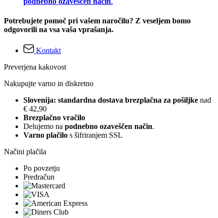
podnebno ozaveščen način
.
Potrebujete pomoč pri vašem naročilu? Z veseljem bomo
odgovorili na vsa vaša vprašanja.
Kontakt
Preverjena kakovost
Nakupujte varno in diskretno
Slovenija: standardna dostava brezplačna za pošiljke
nad
€ 42,90
Brezplačno vračilo
Delujemo na
podnebno ozaveščen način
.
Varno plačilo
s šifriranjem SSL
Načini plačila
Po povzetju
Predračun