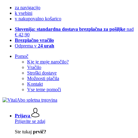
za navigacijo
k vsebini
v nakupovalno košarico
Slovenija: standardna dostava brezplačna za pošiljke
nad
€ 42,90
Brezplačno vračilo
Odprema v
24 urah
Pomoč
Kje je moje naročilo?
Vračilo
Stroški dostave
Možnosti plačila
Kontakt
Vse teme pomoči
Prijava
Prijavite se zdaj
Ste tukaj
prvič?