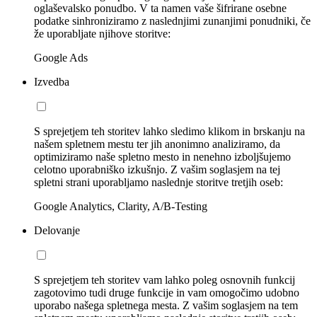
oglaševalsko ponudbo. V ta namen vaše šifrirane osebne
podatke sinhroniziramo z naslednjimi zunanjimi ponudniki, če
že uporabljate njihove storitve:
Google Ads
Izvedba
S sprejetjem teh storitev lahko sledimo klikom in brskanju na
našem spletnem mestu ter jih anonimno analiziramo, da
optimiziramo naše spletno mesto in nenehno izboljšujemo
celotno uporabniško izkušnjo. Z vašim soglasjem na tej
spletni strani uporabljamo naslednje storitve tretjih oseb:
Google Analytics, Clarity, A/B-Testing
Delovanje
S sprejetjem teh storitev vam lahko poleg osnovnih funkcij
zagotovimo tudi druge funkcije in vam omogočimo udobno
uporabo našega spletnega mesta. Z vašim soglasjem na tem