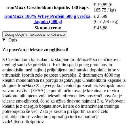
€ 19,89
(€
ironMaxx Creabolikum kapsule, 130 kaps.
165,75 / kg)
ironMaxx 100% Whey Protein 500 g vrečka,
€ 25,99
Jagoda (500 g)
(€ 51,98 / kg)
Skupna cena:
€ 45,88
Dodaj oboje v nakupovalno košarico
Opis
Za povečanje telesne zmogljivosti!
S Creabolikum-kapsulami iz skupine IronMaxx® so neučinkoviti
treningi samo še preteklost. Kreatin spada poleg proteinov in
aminokislin med najbolj priljubljena prehranska dopolnila in se v
vrhunskih športih zelo pogosto uporablja. Z doziranjem 4800 mg
kreatin-monohidrata na porcijo zagotavljajo Creabolikum-kapsule iz
skupine IronMaxx® največjo koncentracijo kreatina. Evropski urad
za varnost živil (EFSA) je potrdil učinkovanje kreatina: v okviru
kratkotrajnih intenzivnih telesnih obremenitev povzroči povečanje
telesne zmogljivosti, če se ga uživa dnevno najmanj 3 g. Vsebovani
kreatin je z energijo bogata snov, katere ob intenzivnem treningu
potrebujemo še več. Zato je kreatin pri športih za moč zelo
priljubljen in se vedno bolj uporablja tudi na področju
vzdržljivostnih športov.