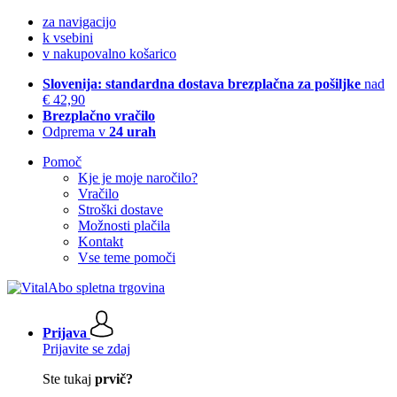
za navigacijo
k vsebini
v nakupovalno košarico
Slovenija: standardna dostava brezplačna za pošiljke
nad
€ 42,90
Brezplačno vračilo
Odprema v
24 urah
Pomoč
Kje je moje naročilo?
Vračilo
Stroški dostave
Možnosti plačila
Kontakt
Vse teme pomoči
Prijava
Prijavite se zdaj
Ste tukaj
prvič?