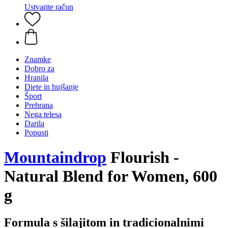
Ustvarite račun
Znamke
Dobro za
Hranila
Diete in hujšanje
Šport
Prehrana
Nega telesa
Darila
Popusti
Mountaindrop
Flourish -
Natural Blend for Women, 600
g
Formula s šilajitom in tradicionalnimi