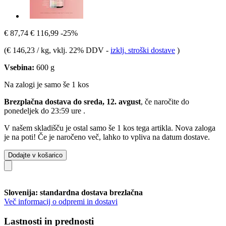
€ 87,74
€ 116,99
-25%
(
€ 146,23 / kg
, vklj. 22% DDV
-
izklj. stroški dostave
)
Vsebina:
600 g
Na zalogi je samo še 1 kos
Brezplačna dostava do sreda, 12. avgust
, če naročite do
ponedeljek do 23:59 ure
.
V našem skladišču je ostal samo še 1 kos tega artikla. Nova zaloga
je na poti! Če je naročeno več, lahko to vpliva na datum dostave.
Dodajte v košarico
Slovenija: standardna dostava brezlačna
Več informacij o odpremi in dostavi
Lastnosti in prednosti