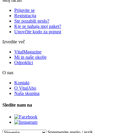
Moj račun
Prijavite se
Registracija
Ste pozabili geslo?
Kje se nahaja moj paket?
Unovčite kodo za popust
Izvedite več
VitalMagazine
Mi in naše okolje
Odpoklici
O nas
Kontakt
O VitalAbo
Naša skupina
Sledite nam na
Spremenite regijo / jezik