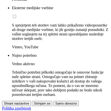
Eksterne medijske vsebine
S sprejetjem teh storitev vam lahko prikažemo videoposnetke
ali druge medijske vsebine, ki jih gostijo zunanji ponudniki. Z
vašim soglasjem na tej spletni strani uporabljamo naslednje
storitve tretjih oseb:
Vimeo, YouTube
Nujno potrebno
Vedno aktivno
Tehnično potrebni piškotki omogočajo le osnovne funkcije
naše spletne strani. Omogočajo vam na primer zbiranje
izdelkov v vaši nakupovalni košarici ali dostop do vašega
uporabniškega računa. To pomeni, da o vas ne moremo
ničesar sklepati, prav tako dobljeni podatki ne bodo nikoli
posredovani tretjim osebam.
Shrani nastavitve
Strinjam se
Samo obvezno
Politika zasebnosti