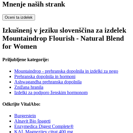
Mnenje naših strank
Oceni ta izdelek
Izkušnenj v jeziku slovenščina za izdelek
Mountaindrop Flourish - Natural Blend
for Women
Priljubljene kategorije:
Mountaindrop - prehranska dopolnila in izdelki za nego
Prehranska dopolnila in hormoni
Ashwagandha prehranska dopolnila
Znižana hranila
Izdelki za podporo ženskim hormonom
Odkrijte VitalAbo:
Burgerstein
Alnavit Bio špageti
Enzymedica Digest Complete®
KAL Magnezijev citrat 400 mg