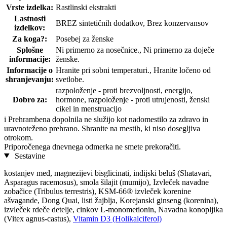
Vrste izdelka:
Rastlinski ekstrakti
Lastnosti
BREZ sintetičnih dodatkov, Brez konzervansov
izdelkov:
Za koga?:
Posebej za ženske
Splošne
Ni primerno za nosečnice., Ni primerno za doječe
informacije:
ženske.
Informacije o
Hranite pri sobni temperaturi., Hranite ločeno od
shranjevanju:
svetlobe.
razpoloženje - proti brezvoljnosti, energijo,
Dobro za:
hormone, razpoloženje - proti utrujenosti, ženski
cikel in menstruacijo
i
Prehrambena dopolnila ne služijo kot nadomestilo za zdravo in
uravnoteženo prehrano. Shranite na mestih, ki niso dosegljiva
otrokom.
Priporočenega dnevnega odmerka ne smete prekoračiti.
Sestavine
kostanjev med, magnezijevi bisglicinati, indijski beluš (Shatavari,
Asparagus racemosus), smola šilajit (mumijo), Izvleček navadne
zobačice (Tribulus terrestris), KSM-66® izvleček korenine
ašvagande, Dong Quai, listi žajblja, Korejanski ginseng (korenina),
izvleček rdeče detelje, cinkov L-monometionin, Navadna konopljika
(Vitex agnus-castus),
Vitamin D3 (Holikalciferol)