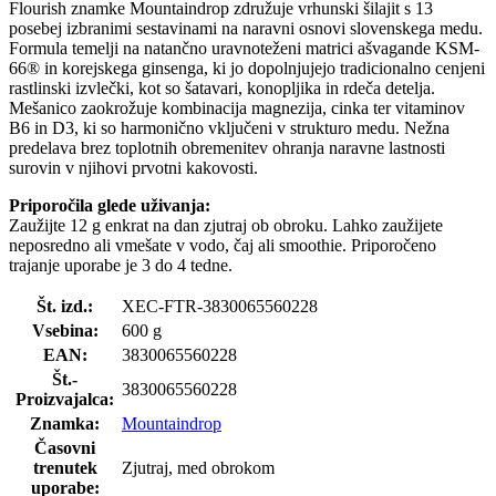
Flourish znamke Mountaindrop združuje vrhunski šilajit s 13
posebej izbranimi sestavinami na naravni osnovi slovenskega medu.
Formula temelji na natančno uravnoteženi matrici ašvagande KSM-
66® in korejskega ginsenga, ki jo dopolnjujejo tradicionalno cenjeni
rastlinski izvlečki, kot so šatavari, konopljika in rdeča detelja.
Mešanico zaokrožuje kombinacija magnezija, cinka ter vitaminov
B6 in D3, ki so harmonično vključeni v strukturo medu. Nežna
predelava brez toplotnih obremenitev ohranja naravne lastnosti
surovin v njihovi prvotni kakovosti.
Priporočila glede uživanja:
Zaužijte 12 g enkrat na dan zjutraj ob obroku. Lahko zaužijete
neposredno ali vmešate v vodo, čaj ali smoothie. Priporočeno
trajanje uporabe je 3 do 4 tedne.
Št. izd.:
XEC-FTR-3830065560228
Vsebina:
600 g
EAN:
3830065560228
Št.-
3830065560228
Proizvajalca:
Znamka:
Mountaindrop
Časovni
trenutek
Zjutraj, med obrokom
uporabe: