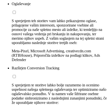
Oglaševanje
S sprejetjem teh storitev vam lahko prikazujemo oglase,
prilagojene vašim interesom, sponzorirane vsebine ali
promocije za naše spletno mesto ali izdelke, ki temleljijo na
osnovi vašega vedenja pri brskanju in nakupovanju, ter
merimo njihov uspeh. Z vašim soglasjem na tej spletni strani
uporabljamo naslednje storitve tretjih oseb:
Meta-Pixel, Microsoft Advertising, creativecdn.com
(RTBHouse), Priporočila izdelkov na podlagi klikov, Ads
Defender
Razširjen Conversion Tracking
S sprejetjem te storitve lahko bolje razumemo in ocenimo
uspešnost našega spletnega oglaševanja ter optimiziramo našo
oglaševalsko ponudbo. V ta namen vaše šifrirane osebne
podatke sinhroniziramo z naslednjimi zunanjimi ponudniki, če
že uporabljate njihove storitve: