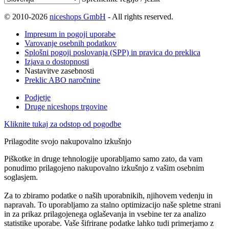
© 2010-2026
niceshops GmbH
- All rights reserved.
Impresum in pogoji uporabe
Varovanje osebnih podatkov
Splošni pogoji poslovanja (SPP) in pravica do preklica
Izjava o dostopnosti
Nastavitve zasebnosti
Preklic ABO naročnine
Podjetje
Druge niceshops trgovine
Kliknite tukaj za odstop od pogodbe
Prilagodite svojo nakupovalno izkušnjo
Piškotke in druge tehnologije uporabljamo samo zato, da vam
ponudimo prilagojeno nakupovalno izkušnjo z vašim osebnim
soglasjem.
Za to zbiramo podatke o naših uporabnikih, njihovem vedenju in
napravah. To uporabljamo za stalno optimizacijo naše spletne strani
in za prikaz prilagojenega oglaševanja in vsebine ter za analizo
statistike uporabe. Vaše šifrirane podatke lahko tudi primerjamo z