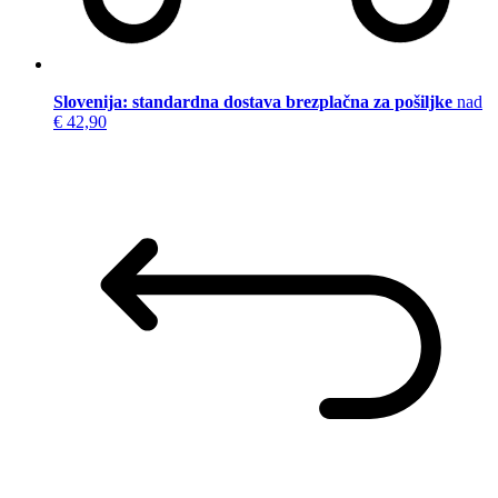
Slovenija: standardna dostava brezplačna za pošiljke
nad
€ 42,90