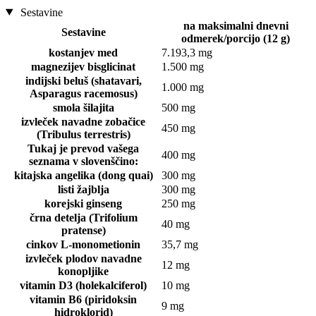
Sestavine
na maksimalni dnevni
Sestavine
odmerek/porcijo (12 g)
kostanjev med
7.193,3 mg
magnezijev bisglicinat
1.500 mg
indijski beluš (shatavari,
1.000 mg
Asparagus racemosus)
smola šilajita
500 mg
izvleček navadne zobačice
450 mg
(Tribulus terrestris)
Tukaj je prevod vašega
400 mg
seznama v slovenščino:
kitajska angelika (dong quai)
300 mg
listi žajblja
300 mg
korejski ginseng
250 mg
črna detelja (Trifolium
40 mg
pratense)
cinkov L-monometionin
35,7 mg
izvleček plodov navadne
12 mg
konopljike
vitamin D3 (holekalciferol)
10 mg
vitamin B6 (piridoksin
9 mg
hidroklorid)