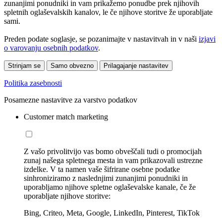
zunanjimi ponudniki in vam prikažemo ponudbe prek njihovih
spletnih oglaševalskih kanalov, le če njihove storitve že uporabljate
sami.
Preden podate soglasje, se pozanimajte v nastavitvah in v naši
izjavi
o varovanju osebnih podatkov
.
Strinjam se
Samo obvezno
Prilagajanje nastavitev
Politika zasebnosti
Posamezne nastavitve za varstvo podatkov
Customer match marketing
Z vašo privolitvijo vas bomo obveščali tudi o promocijah
zunaj našega spletnega mesta in vam prikazovali ustrezne
izdelke. V ta namen vaše šifrirane osebne podatke
sinhroniziramo z naslednjimi zunanjimi ponudniki in
uporabljamo njihove spletne oglaševalske kanale, če že
uporabljate njihove storitve:
Bing, Criteo, Meta, Google, LinkedIn, Pinterest, TikTok