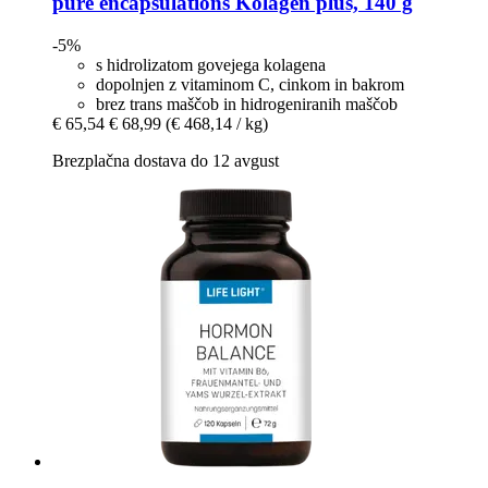
pure encapsulations
Kolagen plus, 140 g
-5%
s hidrolizatom govejega kolagena
dopolnjen z vitaminom C, cinkom in bakrom
brez trans maščob in hidrogeniranih maščob
€ 65,54
€ 68,99
(€ 468,14 / kg)
Brezplačna dostava do 12 avgust