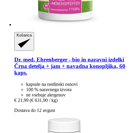
Košarica
Dr. med. Ehrenberger - bio in naravni izdelki
Črna detelja + jam + navadna konopljika, 60
kaps.
kapsule na rastlinski osnovi
100 % naravnega izvora
ne vsebuje alergenov
€ 21,99
(€ 631,90 / kg)
Dostava do 12 avgust