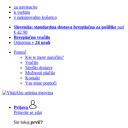
za navigacijo
k vsebini
v nakupovalno košarico
Slovenija: standardna dostava brezplačna za pošiljke
nad
€ 42,90
Brezplačno vračilo
Odprema v
24 urah
Pomoč
Kje je moje naročilo?
Vračilo
Stroški dostave
Možnosti plačila
Kontakt
Vse teme pomoči
Prijava
Prijavite se zdaj
Ste tukaj
prvič?