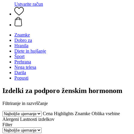
Ustvarite račun
Znamke
Dobro za
Hranila
Diete in hujšanje
Šport
Prehrana
Nega telesa
Darila
Popusti
Izdelki za podporo ženskim hormonom
Filtriranje in razvrščanje
Cena
Highlights
Znamke
Oblika vsebine
Alergeni
Lastnosti izdelkov
Filter