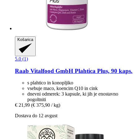
Košarica
5.0 (1)
Raab Vitalfood GmbH
Plahtica Plus, 90 kaps.
s plahtico in konopljiko
vsebuje maco, koencim Q10 in cink
dnevni odmerek: 3 kapsule, ki jih je enostavno
pogoltniti
€ 21,99
(€ 375,90 / kg)
Dostava do 12 avgust