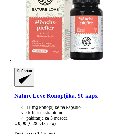
Košarica
Nature Love
Konopljika, 90 kaps.
11 mg konopljike na kapsulo
skrbno ekstrahirano
pakiranje za 3 mesece
€ 9,99
(€ 285,43 / kg)
Dostava do 12 avgust