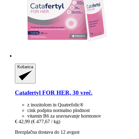
Košarica
Catafertyl
FOR HER, 30 vreč.
z inozitolom in Quatrefolic®
cink podpira normalno plodnost
vitamin B6 za uravnavanje hormonov
€ 42,99
(€ 477,67 / kg)
Brezplačna dostava do 12 avgust