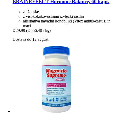
BRAINEFFECT
Hormone Balance, 60 kaps.
za ženske
z visokokakovostnimi izvlečki rastlin
alternativa navadni konopljiki (Vitex agnus-castus) in
maci
€ 29,99
(€ 556,40 / kg)
Dostava do 12 avgust