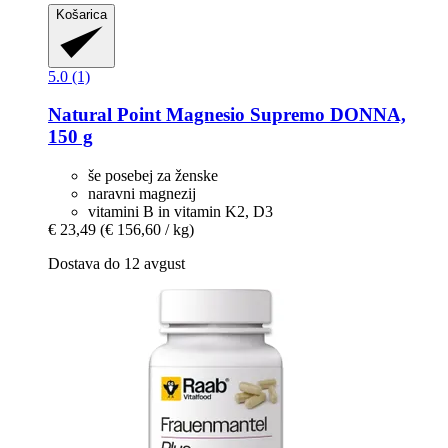
Košarica
5.0 (1)
Natural Point
Magnesio Supremo DONNA,
150 g
še posebej za ženske
naravni magnezij
vitamini B in vitamin K2, D3
€ 23,49
(€ 156,60 / kg)
Dostava do 12 avgust