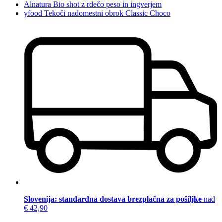
Alnatura Bio shot z rdečo peso in ingverjem
yfood Tekoči nadomestni obrok Classic Choco
Slovenija: standardna dostava brezplačna za pošiljke
nad
€ 42,90