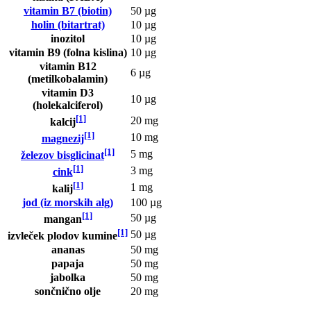
vitamin B7 (biotin)
50 µg
holin (bitartrat)
10 µg
inozitol
10 µg
vitamin B9 (folna kislina)
10 µg
vitamin B12
6 µg
(metilkobalamin)
vitamin D3
10 µg
(holekalciferol)
[1]
20 mg
kalcij
[1]
10 mg
magnezij
[1]
5 mg
železov bisglicinat
[1]
3 mg
cink
[1]
1 mg
kalij
jod (iz morskih alg)
100 µg
[1]
50 µg
mangan
[1]
50 µg
izvleček plodov kumine
ananas
50 mg
papaja
50 mg
jabolka
50 mg
sončnično olje
20 mg