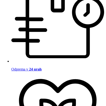
Odprema v
24 urah