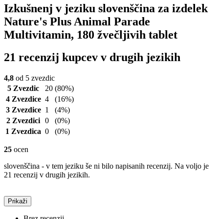
Izkušnenj v jeziku slovenščina za izdelek
Nature's Plus Animal Parade
Multivitamin, 180 žvečljivih tablet
21 recenzij kupcev v drugih jezikih
4,8
od 5 zvezdic
5 Zvezdic
20
(80%)
4 Zvezdice
4
(16%)
3 Zvezdice
1
(4%)
2 Zvezdici
0
(0%)
1 Zvezdica
0
(0%)
25
ocen
slovenščina - v tem jeziku še ni bilo napisanih recenzij. Na voljo je
21 recenzij v drugih jezikih.
Prikaži
Brez recenzij.