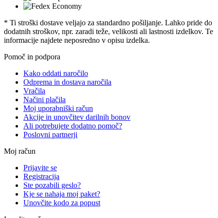
* Ti stroški dostave veljajo za standardno pošiljanje. Lahko pride do
dodatnih stroškov, npr. zaradi teže, velikosti ali lastnosti izdelkov. Te
informacije najdete neposredno v opisu izdelka.
Pomoč in podpora
Kako oddati naročilo
Odprema in dostava naročila
Vračila
Načini plačila
Moj uporabniški račun
Akcije in unovčitev darilnih bonov
Ali potrebujete dodatno pomoč?
Poslovni partnerji
Moj račun
Prijavite se
Registracija
Ste pozabili geslo?
Kje se nahaja moj paket?
Unovčite kodo za popust