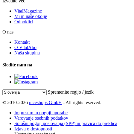
Izvedite več
VitalMagazine
Mi in naše okolje
Odpoklici
O nas
Kontakt
O VitalAbo
Naša skupina
Sledite nam na
Spremenite regijo / jezik
© 2010-2026
niceshops GmbH
- All rights reserved.
Impresum in pogoji uporabe
Varovanje osebnih podatkov
Splošni pogoji poslovanja (SPP) in pravica do preklica
Izjava o dostopnosti