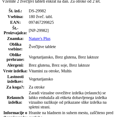
Vzemite 2 žvečljivi tableti enkrat na dan. Za otroke od 2 let.
Št. izd.:
DS-29982
Vsebina:
180 žveč. tabl.
EAN:
097467299825
Št.-
[NP-29982]
Proizvajalca:
Znamka:
Nature's Plus
Oblika
Žvečljive tablete
vsebine:
Oblike
Vegetarijansko, Brez glutena, Brez laktoze
prehrane:
Alergeni:
Brez glutena, Brez soje, Brez laktoze
Vrste izdelka:
Vitamini za otroke, Multis
Lastnosti
Vegetarijansko
izdelkov:
Za koga?:
Za otroke
Zaradi vizualne osvežitve izdelka (relaunch) se
Relaunch
lahko embalaža ali etiketa dobavljenega izdelka
izdelka:
vizualno razlikuje od prikazane slike izdelka na
spletni strani.
Informacije o
Hranite na hladnem in suhem mestu, zaščiteno pred