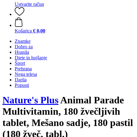
Ustvarite račun
Košarica
€ 0,00
Znamke
Dobro za
Hranila
Diete in hujšanje
Šport
Prehrana
Nega telesa
Darila
Popusti
Nature's Plus
Animal Parade
Multivitamin, 180 žvečljivih
tablet, Mešano sadje, 180 pastil
(180 žveč. tabl.)