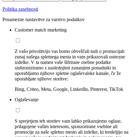
Politika zasebnosti
Posamezne nastavitve za varstvo podatkov
Customer match marketing
Z vašo privolitvijo vas bomo obveščali tudi o promocijah
zunaj našega spletnega mesta in vam prikazovali ustrezne
izdelke. V ta namen vaše šifrirane osebne podatke
sinhroniziramo z naslednjimi zunanjimi ponudniki in
uporabljamo njihove spletne oglaševalske kanale, če že
uporabljate njihove storitve:
Bing, Criteo, Meta, Google, LinkedIn, Pinterest, TikTok
Oglaševanje
S sprejetjem teh storitev vam lahko prikazujemo oglase,
prilagojene vašim interesom, sponzorirane vsebine ali
promocije za naše spletno mesto ali izdelke, ki temleljijo na