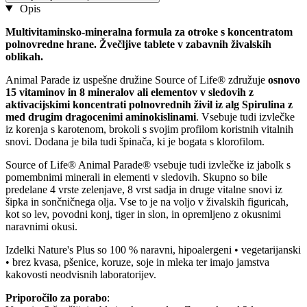
Opis
Multivitaminsko-mineralna formula za otroke s koncentratom
polnovredne hrane. Žvečljive tablete v zabavnih živalskih
oblikah.
Animal Parade iz uspešne družine Source of Life® združuje
osnovo
15 vitaminov in 8 mineralov ali elementov v sledovih z
aktivacijskimi koncentrati polnovrednih živil iz alg Spirulina z
med drugim dragocenimi aminokislinami
. Vsebuje tudi izvlečke
iz korenja s karotenom, brokoli s svojim profilom koristnih vitalnih
snovi. Dodana je bila tudi špinača, ki je bogata s klorofilom.
Source of Life® Animal Parade® vsebuje tudi izvlečke iz jabolk s
pomembnimi minerali in elementi v sledovih. Skupno so bile
predelane 4 vrste zelenjave, 8 vrst sadja in druge vitalne snovi iz
šipka in sončničnega olja. Vse to je na voljo v živalskih figuricah,
kot so lev, povodni konj, tiger in slon, in opremljeno z okusnimi
naravnimi okusi.
Izdelki Nature's Plus so 100 % naravni, hipoalergeni • vegetarijanski
• brez kvasa, pšenice, koruze, soje in mleka ter imajo jamstva
kakovosti neodvisnih laboratorijev.
Priporočilo za porabo
: