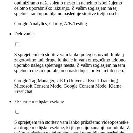
optimiziramo naše spletno mesto in nenehno izboljšujemo
celotno uporabniško izkušnjo. Z vašim soglasjem na tej
spletni strani uporabljamo naslednje storitve tretjih oseb:
Google Analytics, Clarity, A/B-Testing
Delovanje
S sprejetjem teh storitev vam lahko poleg osnovnih funkcij
zagotovimo tudi druge funkcije in vam omogočimo udobno
uporabo našega spletnega mesta. Z vašim soglasjem na tem
spletnem mestu uporabljamo naslednje storitve tretjih oseb:
Google Tag Manager, UET (Universal Event Tracking)
Microsoft Consent Mode, Google Consent Mode, Klarna,
Freshchat
Eksterne medijske vsebine
S sprejetjem teh storitev vam lahko prikažemo videoposnetke
ali druge medijske vsebine, ki jih gostijo zunanji ponudniki. Z
vašim soglasjem na tej spletni strani uporabljamo naslednje