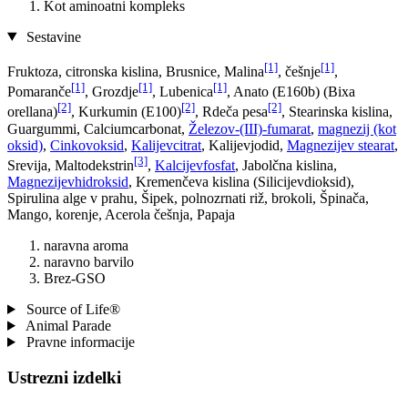
Kot aminoatni kompleks
Sestavine
[1]
[1]
Fruktoza, citronska kislina, Brusnice, Malina
, češnje
,
[1]
[1]
[1]
Pomaranče
, Grozdje
, Lubenica
, Anato (E160b) (Bixa
[2]
[2]
[2]
orellana)
, Kurkumin (E100)
, Rdeča pesa
, Stearinska kislina,
Guargummi, Calciumcarbonat,
Železov-(III)-fumarat
,
magnezij (kot
oksid)
,
Cinkovoksid
,
Kalijevcitrat
, Kalijevjodid,
Magnezijev stearat
,
[3]
Srevija, Maltodekstrin
,
Kalcijevfosfat
, Jabolčna kislina,
Magnezijevhidroksid
, Kremenčeva kislina (Silicijevdioksid),
Spirulina alge v prahu, Šipek, polnozrnati riž, brokoli, Špinača,
Mango, korenje, Acerola češnja, Papaja
naravna aroma
naravno barvilo
Brez-GSO
Source of Life®
Animal Parade
Pravne informacije
Ustrezni izdelki