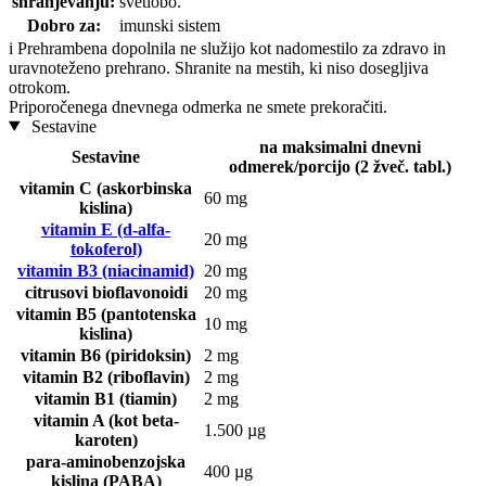
shranjevanju:
svetlobo.
Dobro za:
imunski sistem
i
Prehrambena dopolnila ne služijo kot nadomestilo za zdravo in
uravnoteženo prehrano. Shranite na mestih, ki niso dosegljiva
otrokom.
Priporočenega dnevnega odmerka ne smete prekoračiti.
Sestavine
na maksimalni dnevni
Sestavine
odmerek/porcijo (2 žveč. tabl.)
vitamin C (askorbinska
60 mg
kislina)
vitamin E (d-alfa-
20 mg
tokoferol)
vitamin B3 (niacinamid)
20 mg
citrusovi bioflavonoidi
20 mg
vitamin B5 (pantotenska
10 mg
kislina)
vitamin B6 (piridoksin)
2 mg
vitamin B2 (riboflavin)
2 mg
vitamin B1 (tiamin)
2 mg
vitamin A (kot beta-
1.500 µg
karoten)
para-aminobenzojska
400 µg
kislina (PABA)