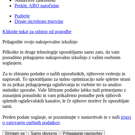
Nastavitve zasebnosti
Preklic ABO naročnine
Podjetje
Druge niceshops trgovine
Kliknite tukaj za odstop od pogodbe
Prilagodite svojo nakupovalno izkušnjo
Piškotke in druge tehnologije uporabljamo samo zato, da vam
ponudimo prilagojeno nakupovalno izkušnjo z vašim osebnim
soglasjem.
Za to zbiramo podatke o naših uporabnikih, njihovem vedenju in
napravah. To uporabljamo za stalno optimizacijo naše spletne strani
in za prikaz prilagojenega oglaševanja in vsebine ter za analizo
statistike uporabe. Vaše šifrirane podatke lahko tudi primerjamo z
zunanjimi ponudniki in vam prikažemo ponudbe prek njihovih
spletnih oglaševalskih kanalov, le če njihove storitve že uporabljate
sami.
Preden podate soglasje, se pozanimajte v nastavitvah in v naši
izjavi
o varovanju osebnih podatkov
.
Strinjam se
Samo obvezno
Prilagajanje nastavitev