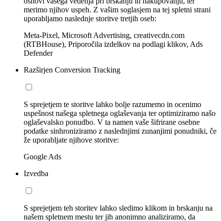
osnovi vašega vedenja pri brskanju in nakupovanju, ter
merimo njihov uspeh. Z vašim soglasjem na tej spletni strani
uporabljamo naslednje storitve tretjih oseb:
Meta-Pixel, Microsoft Advertising, creativecdn.com
(RTBHouse), Priporočila izdelkov na podlagi klikov, Ads
Defender
Razširjen Conversion Tracking
S sprejetjem te storitve lahko bolje razumemo in ocenimo
uspešnost našega spletnega oglaševanja ter optimiziramo našo
oglaševalsko ponudbo. V ta namen vaše šifrirane osebne
podatke sinhroniziramo z naslednjimi zunanjimi ponudniki, če
že uporabljate njihove storitve:
Google Ads
Izvedba
S sprejetjem teh storitev lahko sledimo klikom in brskanju na
našem spletnem mestu ter jih anonimno analiziramo, da