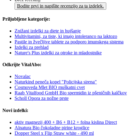
Bodite prvi in napišite recenzijo za ta izdelek.
Priljubljene kategorije:
Znižani izdelki za diete in hujšanje
Multivitamini, za tiste, ki imajo intoleranco na laktozo
Pastile in žvečljive tablete za podporo imunskega sistema
Izdelki za prehlad
Nature's Plus izdelki za otroke in mladostnike
Odkrijte VitalAbo:
Novalac
Naturkind peneča kopel "Policijska sirena"
Cosmoveda Mlet BIO muškatni cvet
Raab Vitalfood GmbH Bio spermidin iz pšeničnih kalčkov
Scholl Opora za nožne prste
Novi izdelki:
aktiv magnezij 400 + B6 + B12 + folna kislina Direct
Alnatura Bio čokoladne pirine kroglice
Dopper Steel x Flip Straw white - 490 ml