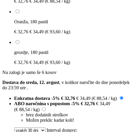
€ 32,76
€ 34,49
(€ 88,54 / kg)
Oranža, 180 pastil
€ 32,76
€ 34,49
(€ 93,60 / kg)
grozdje, 180 pastil
€ 32,76
€ 34,49
(€ 93,60 / kg)
Na zalogi je samo še 6 kosov
Dostava do sreda, 12. avgust
, v kolikor naročite do dne
ponedeljek
do 23:59 ure
.
Enkratna dostava
-5%
€ 32,76
€ 34,49
(€ 88,54 / kg)
ABO naročnina s popustom
-5%
€ 32,76
€ 34,49
(€ 88,54 / kg)
brez dodatnih stroškov
Možen preklic kadar koli!
Interval dostave: