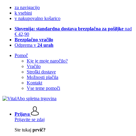
za navigacijo
k vsebini
v nakupovalno košarico
Slovenija: standardna dostava brezplačna za pošiljke
nad
€ 42,90
Brezplačno vračilo
Odprema v
24 urah
Pomoč
Kje je moje naročilo?
Vračilo
Stroški dostave
Možnosti plačila
Kontakt
Vse teme pomoči
Prijava
Prijavite se zdaj
Ste tukaj
prvič?