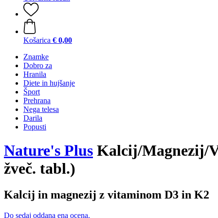
Košarica
€ 0,00
Znamke
Dobro za
Hranila
Diete in hujšanje
Šport
Prehrana
Nega telesa
Darila
Popusti
Nature's Plus
Kalcij/Magnezij/V
žveč. tabl.)
Kalcij in magnezij z vitaminom D3 in K2
Do sedaj oddana ena ocena.