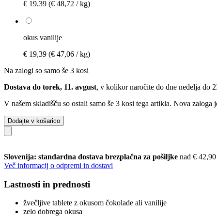
€ 19,39
(€ 48,72 / kg)
okus vanilije
€ 19,39
(€ 47,06 / kg)
Na zalogi so samo še 3 kosi
Dostava do torek, 11. avgust
, v kolikor naročite do dne
nedelja do 
V našem skladišču so ostali samo še 3 kosi tega artikla. Nova zaloga j
Dodajte v košarico
Slovenija: standardna dostava brezplačna za pošiljke
nad € 42,90
Več informacij o odpremi in dostavi
Lastnosti in prednosti
žvečljive tablete z okusom čokolade ali vanilije
zelo dobrega okusa