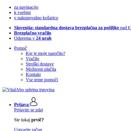
za navigacijo
k vsebini
v nakupovalno košarico
Slovenija: standardna dostava brezplačna za pošiljke
nad €
Brezplačno vračilo
Odprema v
24 urah
Pomoč
Kje je moje naročilo?
Vračilo
Stroški dostave
Možnosti plačila
Kontakt
Vse teme pomoči
Prijava
Prijavite se zdaj
Ste tukaj
prvič?
Ustvarite račun