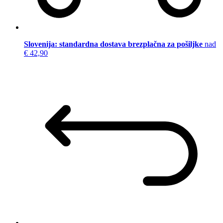
Slovenija: standardna dostava brezplačna za pošiljke
nad
€ 42,90