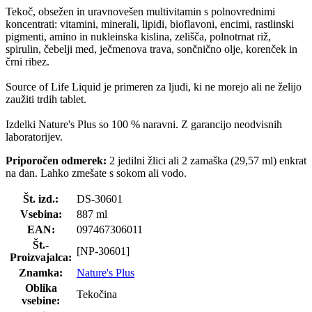
Tekoč, obsežen in uravnovešen multivitamin s polnovrednimi
koncentrati: vitamini, minerali, lipidi, bioflavoni, encimi, rastlinski
pigmenti, amino in nukleinska kislina, zelišča, polnotrnat riž,
spirulin, čebelji med, ječmenova trava, sončnično olje, korenček in
črni ribez.
Source of Life Liquid je primeren za ljudi, ki ne morejo ali ne želijo
zaužiti trdih tablet.
Izdelki Nature's Plus so 100 % naravni. Z garancijo neodvisnih
laboratorijev.
Priporočen odmerek:
2 jedilni žlici ali 2 zamaška (29,57 ml) enkrat
na dan. Lahko zmešate s sokom ali vodo.
Št. izd.:
DS-30601
Vsebina:
887 ml
EAN:
097467306011
Št.-
[NP-30601]
Proizvajalca:
Znamka:
Nature's Plus
Oblika
Tekočina
vsebine: