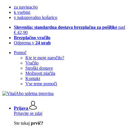
za navigacijo
k vsebini
v nakupovalno košarico
Slovenija: standardna dostava brezplačna za pošiljke
nad
€ 42,90
Brezplačno vračilo
Odprema v
24 urah
Pomoč
Kje je moje naročilo?
Vračilo
Stroški dostave
Možnosti plačila
Kontakt
Vse teme pomoči
Prijava
Prijavite se zdaj
Ste tukaj
prvič?