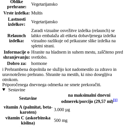
Oblike
Vegetarijansko
prehrane:
Vrste izdelka:
Multis
Lastnosti
Vegetarijansko
izdelkov:
Zaradi vizualne osvežitve izdelka (relaunch) se
Relaunch
lahko embalaža ali etiketa dobavljenega izdelka
izdelka:
vizualno razlikuje od prikazane slike izdelka na
spletni strani.
Informacije o
Hranite na hladnem in suhem mestu, zaščiteno pred
shranjevanju:
svetlobo.
Dobro za:
hormone
i
Prehrambena dopolnila ne služijo kot nadomestilo za zdravo in
uravnoteženo prehrano. Shranite na mestih, ki niso dosegljiva
otrokom.
Priporočenega dnevnega odmerka ne smete prekoračiti.
Sestavine
na maksimalni dnevni
Sestavine
[1]
odmerek/porcijo (29,57 ml)
vitamin A (palmitat, beta-
3.000 µg
karoten)
vitamin C (askorbinska
500 mg
kislina)