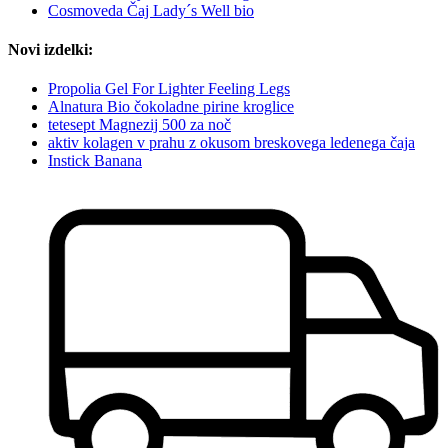
Cosmoveda Čaj Lady´s Well bio
Novi izdelki:
Propolia Gel For Lighter Feeling Legs
Alnatura Bio čokoladne pirine kroglice
tetesept Magnezij 500 za noč
aktiv kolagen v prahu z okusom breskovega ledenega čaja
Instick Banana