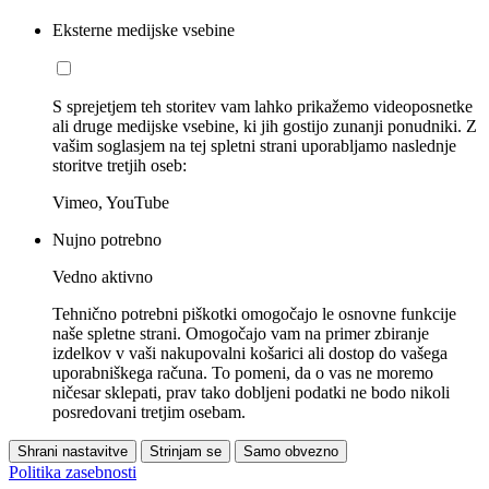
Eksterne medijske vsebine
S sprejetjem teh storitev vam lahko prikažemo videoposnetke
ali druge medijske vsebine, ki jih gostijo zunanji ponudniki. Z
vašim soglasjem na tej spletni strani uporabljamo naslednje
storitve tretjih oseb:
Vimeo, YouTube
Nujno potrebno
Vedno aktivno
Tehnično potrebni piškotki omogočajo le osnovne funkcije
naše spletne strani. Omogočajo vam na primer zbiranje
izdelkov v vaši nakupovalni košarici ali dostop do vašega
uporabniškega računa. To pomeni, da o vas ne moremo
ničesar sklepati, prav tako dobljeni podatki ne bodo nikoli
posredovani tretjim osebam.
Shrani nastavitve
Strinjam se
Samo obvezno
Politika zasebnosti