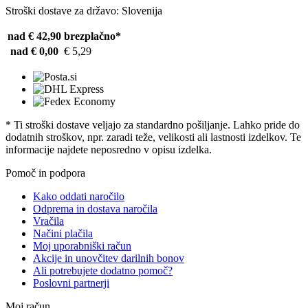
Stroški dostave za državo: Slovenija
nad € 42,90
brezplačno*
nad € 0,00
€ 5,29
* Ti stroški dostave veljajo za standardno pošiljanje. Lahko pride do
dodatnih stroškov, npr. zaradi teže, velikosti ali lastnosti izdelkov. Te
informacije najdete neposredno v opisu izdelka.
Pomoč in podpora
Kako oddati naročilo
Odprema in dostava naročila
Vračila
Načini plačila
Moj uporabniški račun
Akcije in unovčitev darilnih bonov
Ali potrebujete dodatno pomoč?
Poslovni partnerji
Moj račun