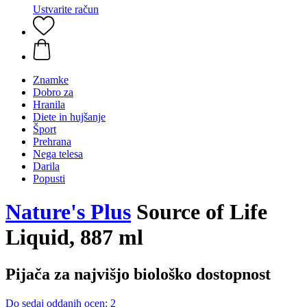
Ustvarite račun
Znamke
Dobro za
Hranila
Diete in hujšanje
Šport
Prehrana
Nega telesa
Darila
Popusti
Nature's Plus
Source of Life
Liquid, 887 ml
Pijača za najvišjo biološko dostopnost
Do sedaj oddanih ocen: 2