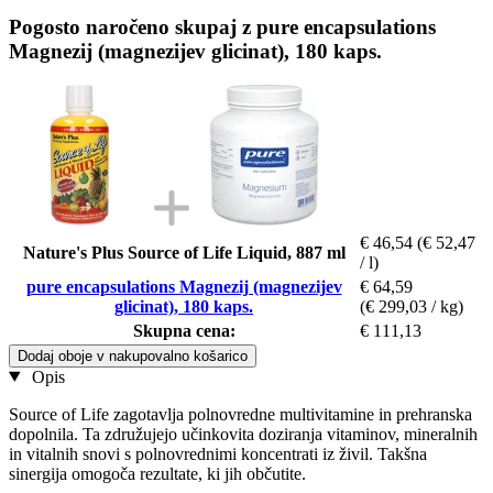
Pogosto naročeno skupaj z pure encapsulations
Magnezij (magnezijev glicinat), 180 kaps.
€ 46,54
(€ 52,47
Nature's Plus Source of Life Liquid, 887 ml
/ l)
pure encapsulations Magnezij (magnezijev
€ 64,59
glicinat), 180 kaps.
(€ 299,03 / kg)
Skupna cena:
€ 111,13
Dodaj oboje v nakupovalno košarico
Opis
Source of Life zagotavlja polnovredne multivitamine in prehranska
dopolnila. Ta združujejo učinkovita doziranja vitaminov, mineralnih
in vitalnih snovi s polnovrednimi koncentrati iz živil. Takšna
sinergija omogoča rezultate, ki jih občutite.