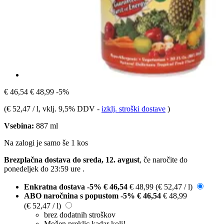
€ 46,54
€ 48,99
-5%
(
€ 52,47 / l
, vklj. 9,5% DDV
-
izklj. stroški dostave
)
Vsebina:
887 ml
Na zalogi je samo še 1 kos
Brezplačna dostava do sreda, 12. avgust
, če naročite do
ponedeljek do 23:59 ure
.
Enkratna dostava
-5%
€ 46,54
€ 48,99
(€ 52,47 / l)
ABO naročnina s popustom
-5%
€ 46,54
€ 48,99
(€ 52,47 / l)
brez dodatnih stroškov
Možen preklic kadar koli!