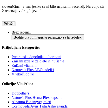
slovenščina - v tem jeziku še ni bilo napisanih recenzij. Na voljo sta
2 recenziji v drugih jezikih.
Prikaži
Brez recenzij.
Bodite prvi in napišite recenzijo za ta izdelek.
Priljubljene kategorije:
Prehranska dopolnila in hormoni
Znižani izdelki za diete in hujšanje
Znižani vitamini
Natures´s Plus ABO izdelki
V tekoči obliki
Odkrijte VitalAbo:
Doppelherz
Nature's Plus Hema-Plex kapsule
Alnatura Bio ingver, mleti
Cosmoveda Ayus Taila Ashwaganda