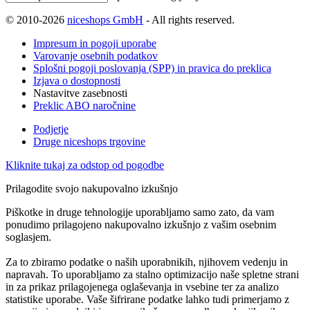
© 2010-2026
niceshops GmbH
- All rights reserved.
Impresum in pogoji uporabe
Varovanje osebnih podatkov
Splošni pogoji poslovanja (SPP) in pravica do preklica
Izjava o dostopnosti
Nastavitve zasebnosti
Preklic ABO naročnine
Podjetje
Druge niceshops trgovine
Kliknite tukaj za odstop od pogodbe
Prilagodite svojo nakupovalno izkušnjo
Piškotke in druge tehnologije uporabljamo samo zato, da vam
ponudimo prilagojeno nakupovalno izkušnjo z vašim osebnim
soglasjem.
Za to zbiramo podatke o naših uporabnikih, njihovem vedenju in
napravah. To uporabljamo za stalno optimizacijo naše spletne strani
in za prikaz prilagojenega oglaševanja in vsebine ter za analizo
statistike uporabe. Vaše šifrirane podatke lahko tudi primerjamo z