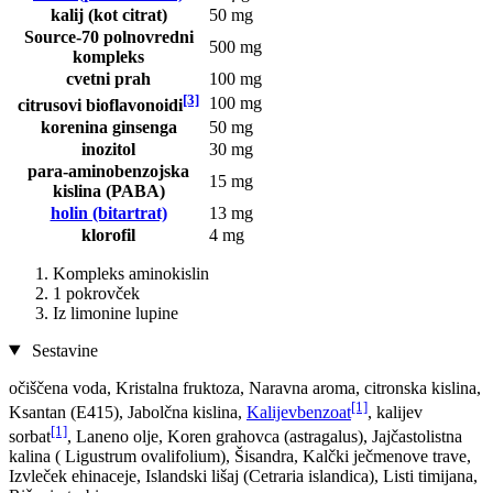
kalij (kot citrat)
50 mg
Source-70 polnovredni
500 mg
kompleks
cvetni prah
100 mg
[3]
100 mg
citrusovi bioflavonoidi
korenina ginsenga
50 mg
inozitol
30 mg
para-aminobenzojska
15 mg
kislina (PABA)
holin (bitartrat)
13 mg
klorofil
4 mg
Kompleks aminokislin
1 pokrovček
Iz limonine lupine
Sestavine
očiščena voda, Kristalna fruktoza, Naravna aroma, citronska kislina,
[1]
Ksantan (E415), Jabolčna kislina,
Kalijevbenzoat
, kalijev
[1]
sorbat
, Laneno olje, Koren grahovca (astragalus), Jajčastolistna
kalina ( Ligustrum ovalifolium), Šisandra, Kalčki ječmenove trave,
Izvleček ehinaceje, Islandski lišaj (Cetraria islandica), Listi timijana,