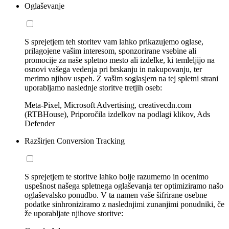
Oglaševanje
S sprejetjem teh storitev vam lahko prikazujemo oglase,
prilagojene vašim interesom, sponzorirane vsebine ali
promocije za naše spletno mesto ali izdelke, ki temleljijo na
osnovi vašega vedenja pri brskanju in nakupovanju, ter
merimo njihov uspeh. Z vašim soglasjem na tej spletni strani
uporabljamo naslednje storitve tretjih oseb:
Meta-Pixel, Microsoft Advertising, creativecdn.com
(RTBHouse), Priporočila izdelkov na podlagi klikov, Ads
Defender
Razširjen Conversion Tracking
S sprejetjem te storitve lahko bolje razumemo in ocenimo
uspešnost našega spletnega oglaševanja ter optimiziramo našo
oglaševalsko ponudbo. V ta namen vaše šifrirane osebne
podatke sinhroniziramo z naslednjimi zunanjimi ponudniki, če
že uporabljate njihove storitve: