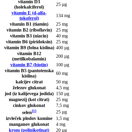
vitamin D3
25 µg
(holekalciferol)
vitamin E (d-alfa-
134 mg
tokoferol)
vitamin B1 (tiamin)
25 mg
vitamin B2 (riboflavin)
25 mg
vitamin B3 (niacin)
40 mg
vitamin B6 (piridoksin)
25 mg
vitamin B9 (folna kislina)
400 µg
vitamin B12
200 µg
(metilkobalamin)
vitamin B7 (biotin)
100 µg
vitamin B5 (pantotenska
60 mg
kislina)
kalcijev citrat
50 mg
železov glukonat
4,5 mg
jod (iz kalijevega jodida)
150 µg
magnezij (kot citrat)
25 mg
cinkov glukonat
7,5 mg
[1]
25 µg
selen
izvleček plodov kumine
1,5 mg
manganov glukonat
4 mg
krom (polinikotinat)
20 µg