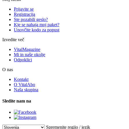
Prijavite se
Registracija
Ste pozabili geslo?
Kje se nahaja moj paket?
Unovčite kodo za popust
Izvedite več
VitalMagazine
Mi in naše okolje
Odpoklici
O nas
Kontakt
O VitalAbo
Naša skupina
Sledite nam na
Spremenite regijo / jezik