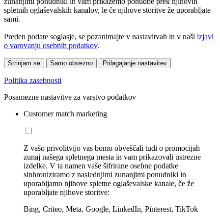
zunanjimi ponudniki in vam prikažemo ponudbe prek njihovih
spletnih oglaševalskih kanalov, le če njihove storitve že uporabljate
sami.
Preden podate soglasje, se pozanimajte v nastavitvah in v naši
izjavi
o varovanju osebnih podatkov
.
Strinjam se
Samo obvezno
Prilagajanje nastavitev
Politika zasebnosti
Posamezne nastavitve za varstvo podatkov
Customer match marketing
Z vašo privolitvijo vas bomo obveščali tudi o promocijah
zunaj našega spletnega mesta in vam prikazovali ustrezne
izdelke. V ta namen vaše šifrirane osebne podatke
sinhroniziramo z naslednjimi zunanjimi ponudniki in
uporabljamo njihove spletne oglaševalske kanale, če že
uporabljate njihove storitve:
Bing, Criteo, Meta, Google, LinkedIn, Pinterest, TikTok