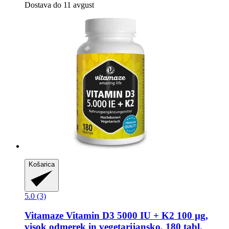
Dostava do 11 avgust
Košarica
5.0 (3)
Vitamaze
Vitamin D3 5000 IU + K2 100 µg,
visok odmerek in vegetarijansko, 180 tabl.