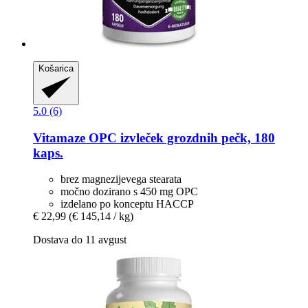
Košarica
5.0 (6)
Vitamaze
OPC izvleček grozdnih pečk, 180
kaps.
brez magnezijevega stearata
močno dozirano s 450 mg OPC
izdelano po konceptu HACCP
€ 22,99
(€ 145,14 / kg)
Dostava do 11 avgust