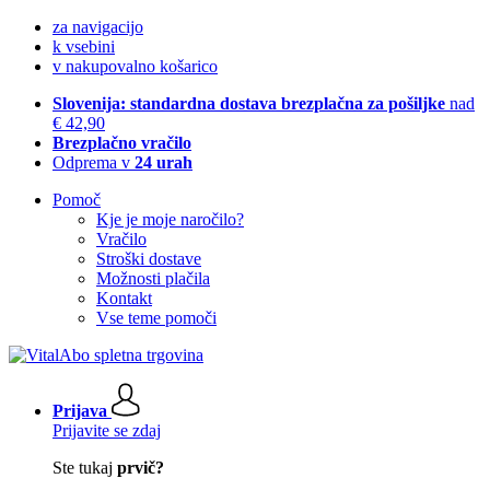
za navigacijo
k vsebini
v nakupovalno košarico
Slovenija: standardna dostava brezplačna za pošiljke
nad
€ 42,90
Brezplačno vračilo
Odprema v
24 urah
Pomoč
Kje je moje naročilo?
Vračilo
Stroški dostave
Možnosti plačila
Kontakt
Vse teme pomoči
Prijava
Prijavite se zdaj
Ste tukaj
prvič?