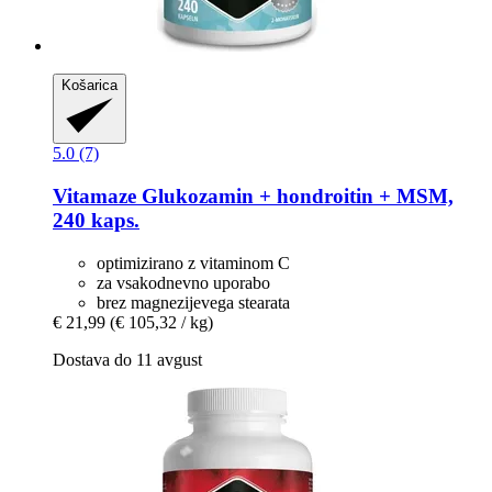
Košarica
5.0 (7)
Vitamaze
Glukozamin + hondroitin + MSM,
240 kaps.
optimizirano z vitaminom C
za vsakodnevno uporabo
brez magnezijevega stearata
€ 21,99
(€ 105,32 / kg)
Dostava do 11 avgust