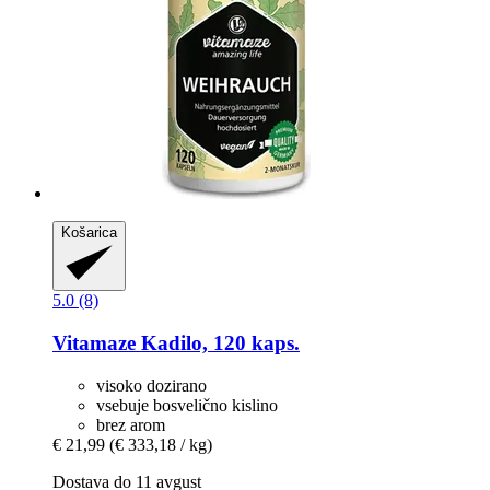
Košarica
5.0 (8)
Vitamaze
Kadilo, 120 kaps.
visoko dozirano
vsebuje bosvelično kislino
brez arom
€ 21,99
(€ 333,18 / kg)
Dostava do 11 avgust