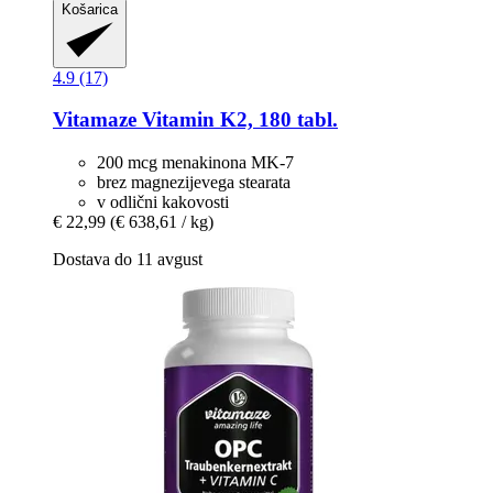
Košarica
4.9 (17)
Vitamaze
Vitamin K2, 180 tabl.
200 mcg menakinona MK-7
brez magnezijevega stearata
v odlični kakovosti
€ 22,99
(€ 638,61 / kg)
Dostava do 11 avgust