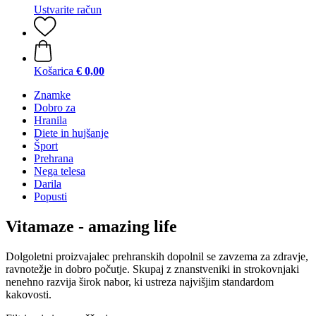
Ustvarite račun
Košarica
€ 0,00
Znamke
Dobro za
Hranila
Diete in hujšanje
Šport
Prehrana
Nega telesa
Darila
Popusti
Vitamaze - amazing life
Dolgoletni proizvajalec prehranskih dopolnil se zavzema za zdravje,
ravnotežje in dobro počutje. Skupaj z znanstveniki in strokovnjaki
nenehno razvija širok nabor, ki ustreza najvišjim standardom
kakovosti.