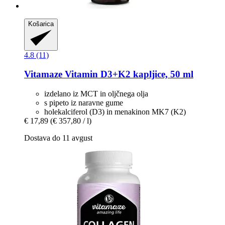
Košarica
4.8 (11)
Vitamaze
Vitamin D3+K2 kapljice, 50 ml
izdelano iz MCT in oljčnega olja
s pipeto iz naravne gume
holekalciferol (D3) in menakinon MK7 (K2)
€ 17,89
(€ 357,80 / l)
Dostava do 11 avgust