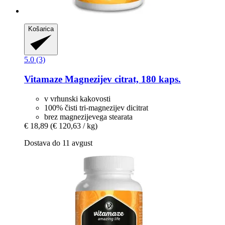
Košarica
5.0 (3)
Vitamaze
Magnezijev citrat, 180 kaps.
v vrhunski kakovosti
100% čisti tri-magnezijev dicitrat
brez magnezijevega stearata
€ 18,89
(€ 120,63 / kg)
Dostava do 11 avgust