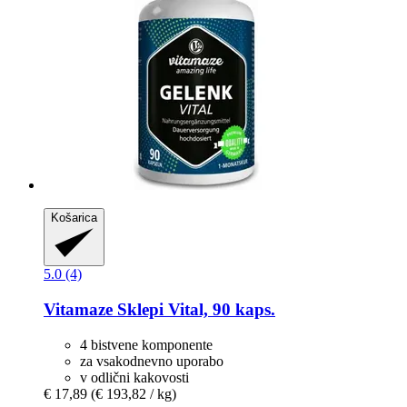
Košarica
5.0 (4)
Vitamaze
Sklepi Vital, 90 kaps.
4 bistvene komponente
za vsakodnevno uporabo
v odlični kakovosti
€ 17,89
(€ 193,82 / kg)