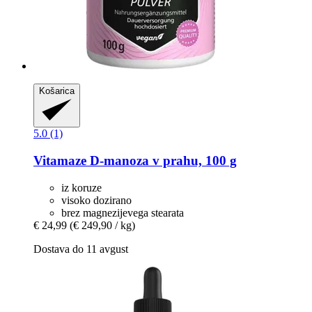
Košarica
5.0 (1)
Vitamaze
D-​manoza v prahu, 100 g
iz koruze
visoko dozirano
brez magnezijevega stearata
€ 24,99
(€ 249,90 / kg)
Dostava do 11 avgust