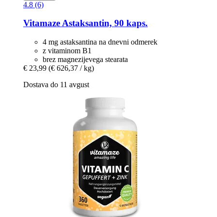
4.8 (6)
Vitamaze
Astaksantin, 90 kaps.
4 mg astaksantina na dnevni odmerek
z vitaminom B1
brez magnezijevega stearata
€ 23,99
(€ 626,37 / kg)
Dostava do 11 avgust