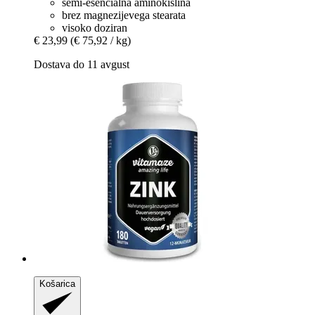
semi-esencialna aminokislina
brez magnezijevega stearata
visoko doziran
€ 23,99
(€ 75,92 / kg)
Dostava do 11 avgust
Košarica