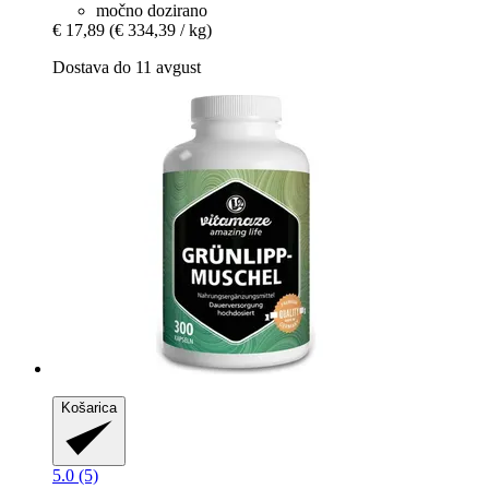
močno dozirano
€ 17,89
(€ 334,39 / kg)
Dostava do 11 avgust
Košarica
5.0 (5)