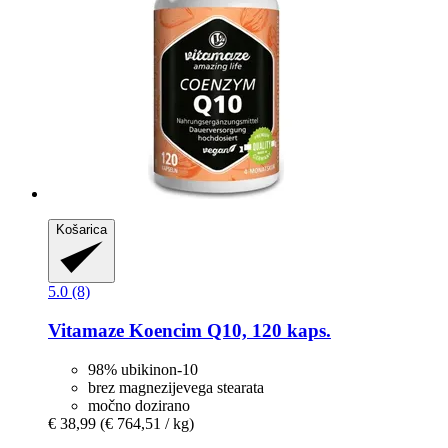
Košarica
5.0 (8)
Vitamaze
Koencim Q10, 120 kaps.
98% ubikinon-10
brez magnezijevega stearata
močno dozirano
€ 38,99
(€ 764,51 / kg)