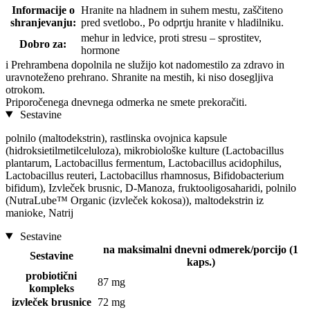
Informacije o
Hranite na hladnem in suhem mestu, zaščiteno
shranjevanju:
pred svetlobo., Po odprtju hranite v hladilniku.
mehur in ledvice, proti stresu – sprostitev,
Dobro za:
hormone
i
Prehrambena dopolnila ne služijo kot nadomestilo za zdravo in
uravnoteženo prehrano. Shranite na mestih, ki niso dosegljiva
otrokom.
Priporočenega dnevnega odmerka ne smete prekoračiti.
Sestavine
polnilo (maltodekstrin), rastlinska ovojnica kapsule
(hidroksietilmetilceluloza), mikrobiološke kulture (Lactobacillus
plantarum, Lactobacillus fermentum, Lactobacillus acidophilus,
Lactobacillus reuteri, Lactobacillus rhamnosus, Bifidobacterium
bifidum), Izvleček brusnic, D-Manoza, fruktooligosaharidi, polnilo
(NutraLube™ Organic (izvleček kokosa)), maltodekstrin iz
manioke, Natrij
Sestavine
na maksimalni dnevni odmerek/porcijo (1
Sestavine
kaps.)
probiotični
87 mg
kompleks
izvleček brusnice
72 mg