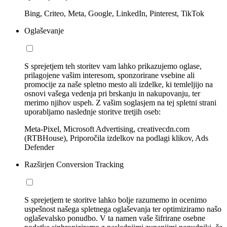
Bing, Criteo, Meta, Google, LinkedIn, Pinterest, TikTok
Oglaševanje
S sprejetjem teh storitev vam lahko prikazujemo oglase,
prilagojene vašim interesom, sponzorirane vsebine ali
promocije za naše spletno mesto ali izdelke, ki temleljijo na
osnovi vašega vedenja pri brskanju in nakupovanju, ter
merimo njihov uspeh. Z vašim soglasjem na tej spletni strani
uporabljamo naslednje storitve tretjih oseb:
Meta-Pixel, Microsoft Advertising, creativecdn.com
(RTBHouse), Priporočila izdelkov na podlagi klikov, Ads
Defender
Razširjen Conversion Tracking
S sprejetjem te storitve lahko bolje razumemo in ocenimo
uspešnost našega spletnega oglaševanja ter optimiziramo našo
oglaševalsko ponudbo. V ta namen vaše šifrirane osebne