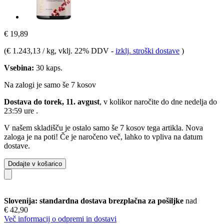
€ 19,89
(
€ 1.243,13 / kg
, vklj. 22% DDV
-
izklj. stroški dostave
)
Vsebina:
30 kaps.
Na zalogi je samo še 7 kosov
Dostava do torek, 11. avgust
, v kolikor naročite do dne
nedelja do
23:59 ure
.
V našem skladišču je ostalo samo še 7 kosov tega artikla. Nova
zaloga je na poti! Če je naročeno več, lahko to vpliva na datum
dostave.
Dodajte v košarico
Slovenija: standardna dostava brezplačna za pošiljke
nad
€ 42,90
Več informacij o odpremi in dostavi