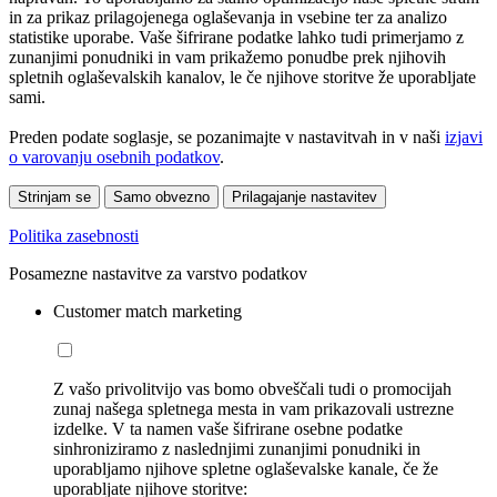
in za prikaz prilagojenega oglaševanja in vsebine ter za analizo
statistike uporabe. Vaše šifrirane podatke lahko tudi primerjamo z
zunanjimi ponudniki in vam prikažemo ponudbe prek njihovih
spletnih oglaševalskih kanalov, le če njihove storitve že uporabljate
sami.
Preden podate soglasje, se pozanimajte v nastavitvah in v naši
izjavi
o varovanju osebnih podatkov
.
Strinjam se
Samo obvezno
Prilagajanje nastavitev
Politika zasebnosti
Posamezne nastavitve za varstvo podatkov
Customer match marketing
Z vašo privolitvijo vas bomo obveščali tudi o promocijah
zunaj našega spletnega mesta in vam prikazovali ustrezne
izdelke. V ta namen vaše šifrirane osebne podatke
sinhroniziramo z naslednjimi zunanjimi ponudniki in
uporabljamo njihove spletne oglaševalske kanale, če že
uporabljate njihove storitve: