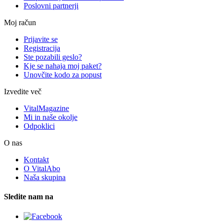
Poslovni partnerji
Moj račun
Prijavite se
Registracija
Ste pozabili geslo?
Kje se nahaja moj paket?
Unovčite kodo za popust
Izvedite več
VitalMagazine
Mi in naše okolje
Odpoklici
O nas
Kontakt
O VitalAbo
Naša skupina
Sledite nam na