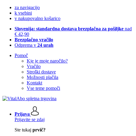
za navigacijo
k vsebini
v nakupovalno košarico
Slovenija: standardna dostava brezplačna za pošiljke
nad
€ 42,90
Brezplačno vračilo
Odprema v
24 urah
Pomoč
Kje je moje naročilo?
Vračilo
Stroški dostave
Možnosti plačila
Kontakt
Vse teme pomoči
Prijava
Prijavite se zdaj
Ste tukaj
prvič?