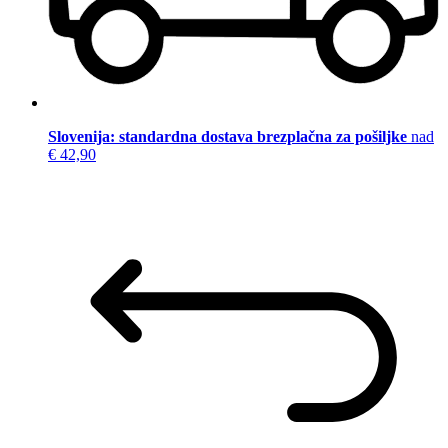
Slovenija: standardna dostava brezplačna za pošiljke
nad
€ 42,90