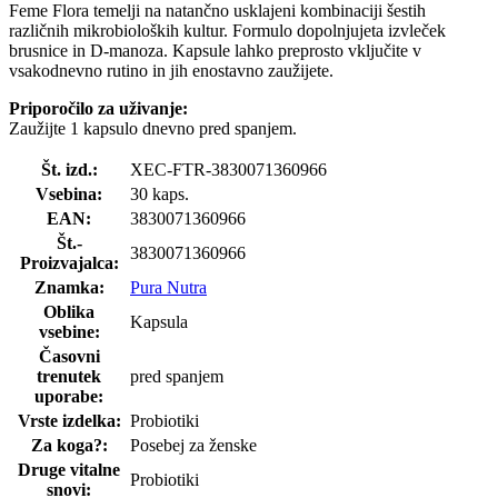
Feme Flora temelji na natančno usklajeni kombinaciji šestih
različnih mikrobioloških kultur. Formulo dopolnjujeta izvleček
brusnice in D-manoza. Kapsule lahko preprosto vključite v
vsakodnevno rutino in jih enostavno zaužijete.
Priporočilo za uživanje:
Zaužijte 1 kapsulo dnevno pred spanjem.
Št. izd.:
XEC-FTR-3830071360966
Vsebina:
30 kaps.
EAN:
3830071360966
Št.-
3830071360966
Proizvajalca:
Znamka:
Pura Nutra
Oblika
Kapsula
vsebine:
Časovni
trenutek
pred spanjem
uporabe:
Vrste izdelka:
Probiotiki
Za koga?:
Posebej za ženske
Druge vitalne
Probiotiki
snovi: