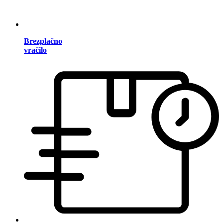
Brezplačno
vračilo