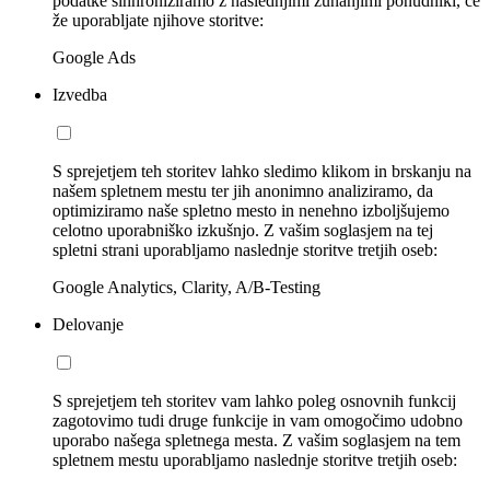
podatke sinhroniziramo z naslednjimi zunanjimi ponudniki, če
že uporabljate njihove storitve:
Google Ads
Izvedba
S sprejetjem teh storitev lahko sledimo klikom in brskanju na
našem spletnem mestu ter jih anonimno analiziramo, da
optimiziramo naše spletno mesto in nenehno izboljšujemo
celotno uporabniško izkušnjo. Z vašim soglasjem na tej
spletni strani uporabljamo naslednje storitve tretjih oseb:
Google Analytics, Clarity, A/B-Testing
Delovanje
S sprejetjem teh storitev vam lahko poleg osnovnih funkcij
zagotovimo tudi druge funkcije in vam omogočimo udobno
uporabo našega spletnega mesta. Z vašim soglasjem na tem
spletnem mestu uporabljamo naslednje storitve tretjih oseb: