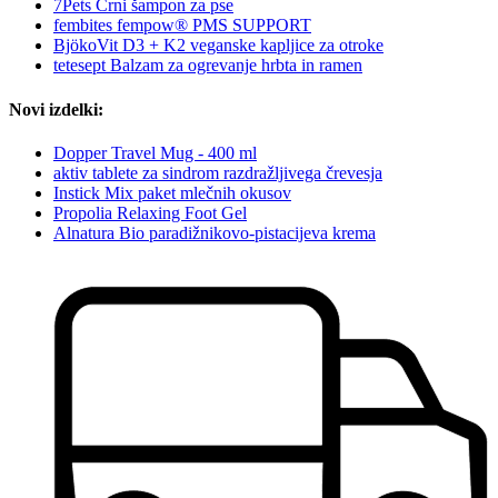
7Pets Črni šampon za pse
fembites fempow® PMS SUPPORT
BjökoVit D3 + K2 veganske kapljice za otroke
tetesept Balzam za ogrevanje hrbta in ramen
Novi izdelki:
Dopper Travel Mug - 400 ml
aktiv tablete za sindrom razdražljivega črevesja
Instick Mix paket mlečnih okusov
Propolia Relaxing Foot Gel
Alnatura Bio paradižnikovo-pistacijeva krema