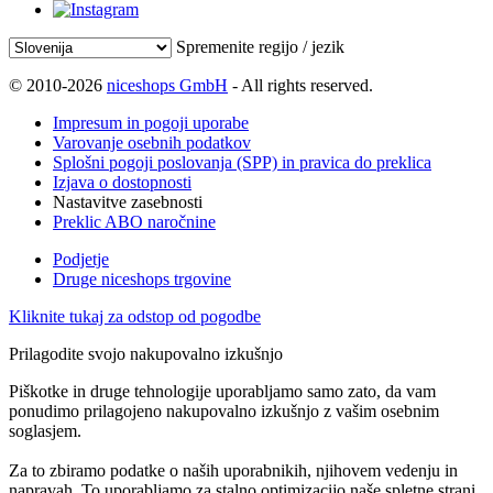
Spremenite regijo / jezik
© 2010-2026
niceshops GmbH
- All rights reserved.
Impresum in pogoji uporabe
Varovanje osebnih podatkov
Splošni pogoji poslovanja (SPP) in pravica do preklica
Izjava o dostopnosti
Nastavitve zasebnosti
Preklic ABO naročnine
Podjetje
Druge niceshops trgovine
Kliknite tukaj za odstop od pogodbe
Prilagodite svojo nakupovalno izkušnjo
Piškotke in druge tehnologije uporabljamo samo zato, da vam
ponudimo prilagojeno nakupovalno izkušnjo z vašim osebnim
soglasjem.
Za to zbiramo podatke o naših uporabnikih, njihovem vedenju in
napravah. To uporabljamo za stalno optimizacijo naše spletne strani