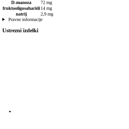
D-manoza
72 mg
fruktooligosaharidi
14 mg
natrij
2,9 mg
Pravne informacije
Ustrezni izdelki