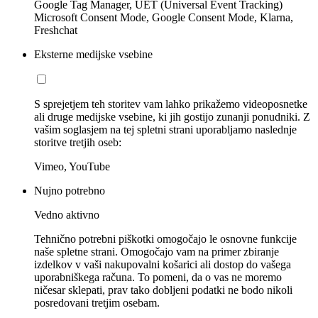
Google Tag Manager, UET (Universal Event Tracking)
Microsoft Consent Mode, Google Consent Mode, Klarna,
Freshchat
Eksterne medijske vsebine
S sprejetjem teh storitev vam lahko prikažemo videoposnetke
ali druge medijske vsebine, ki jih gostijo zunanji ponudniki. Z
vašim soglasjem na tej spletni strani uporabljamo naslednje
storitve tretjih oseb:
Vimeo, YouTube
Nujno potrebno
Vedno aktivno
Tehnično potrebni piškotki omogočajo le osnovne funkcije
naše spletne strani. Omogočajo vam na primer zbiranje
izdelkov v vaši nakupovalni košarici ali dostop do vašega
uporabniškega računa. To pomeni, da o vas ne moremo
ničesar sklepati, prav tako dobljeni podatki ne bodo nikoli
posredovani tretjim osebam.