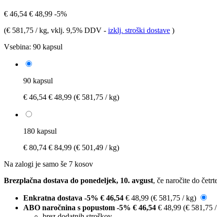
€ 46,54
€ 48,99
-5%
(
€ 581,75 / kg
, vklj. 9,5% DDV
-
izklj. stroški dostave
)
Vsebina:
90 kapsul
90 kapsul
€ 46,54
€ 48,99
(€ 581,75 / kg)
180 kapsul
€ 80,74
€ 84,99
(€ 501,49 / kg)
Na zalogi je samo še 7 kosov
Brezplačna dostava do ponedeljek, 10. avgust
, če naročite do
četrt
Enkratna dostava
-5%
€ 46,54
€ 48,99
(€ 581,75 / kg)
ABO naročnina s popustom
-5%
€ 46,54
€ 48,99
(€ 581,75 
brez dodatnih stroškov