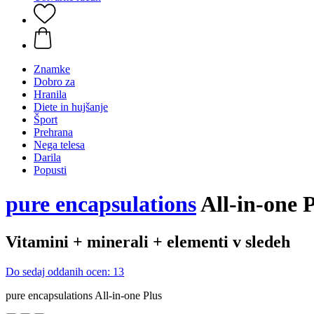
Znamke
Dobro za
Hranila
Diete in hujšanje
Šport
Prehrana
Nega telesa
Darila
Popusti
pure encapsulations
All-in-one P
Vitamini + minerali + elementi v sledeh
Do sedaj oddanih ocen: 13
pure encapsulations All-in-one Plus