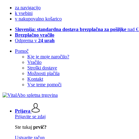
za navigacijo
k vsebini
v nakupovalno košarico
Slovenija: standardna dostava brezplačna za pošiljke
nad €
Brezplačno vračilo
Odprema v
24 urah
Pomoč
Kje je moje naročilo?
Vračilo
Stroški dostave
Možnosti plačila
Kontakt
Vse teme pomoči
Prijava
Prijavite se zdaj
Ste tukaj
prvič?
Ustvarite račun