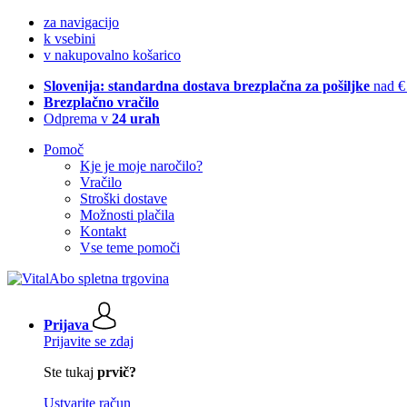
za navigacijo
k vsebini
v nakupovalno košarico
Slovenija: standardna dostava brezplačna za pošiljke
nad €
Brezplačno vračilo
Odprema v
24 urah
Pomoč
Kje je moje naročilo?
Vračilo
Stroški dostave
Možnosti plačila
Kontakt
Vse teme pomoči
Prijava
Prijavite se zdaj
Ste tukaj
prvič?
Ustvarite račun