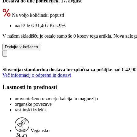
Dostava do dne ponedeljek, 17. avgust
Na voljo količinski popust!
nad 2 le
€ 31,40
/ Kos
-9%
V našem skladišču je ostalo samo še 0 kosov tega artikla. Nova zaloga
Dodajte v košarico
Slovenija: standardna dostava brezplačna za pošiljke
nad € 42,90
Več informacij o odpremi in dostavi
Lastnosti in prednosti
uravnoteženo razmerje kalcija in magnezija
organske povezave
rastlinski izdelek
Vegansko