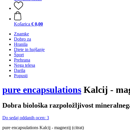
Košarica
€ 0,00
Znamke
Dobro za
Hranila
Diete in hujšanje
Šport
Prehrana
Nega telesa
Darila
Popusti
pure encapsulations
Kalcij - mag
Dobra biološka razpoložljivost mineralneg
Do sedaj oddanih ocen: 3
pure encapsulations Kalcij - magnezij (citrat)