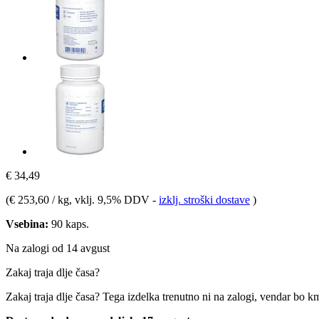
€ 34,49
(
€ 253,60 / kg
, vklj. 9,5% DDV
-
izklj. stroški dostave
)
Vsebina:
90 kaps.
Na zalogi od 14 avgust
Zakaj traja dlje časa?
Zakaj traja dlje časa?
Tega izdelka trenutno ni na zalogi, vendar bo k