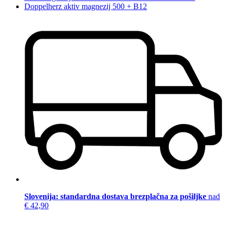
Doppelherz aktiv magnezij 500 + B12
Slovenija: standardna dostava brezplačna za pošiljke
nad
€ 42,90