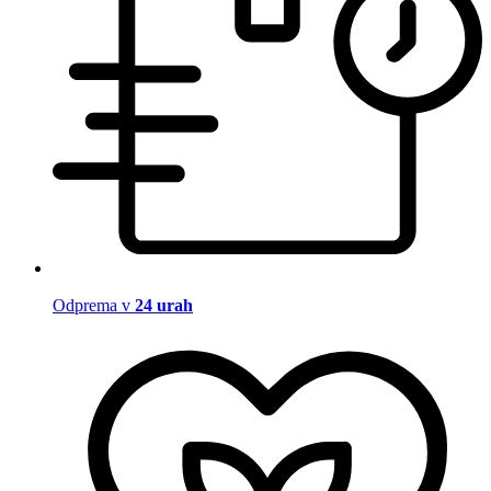
Odprema v
24 urah