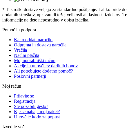
* Ti stroški dostave veljajo za standardno pošiljanje. Lahko pride do
dodatnih stroškov, npr. zaradi teže, velikosti ali lastnosti izdelkov. Te
informacije najdete neposredno v opisu izdelka.
Pomoč in podpora
Kako oddati naročilo
Odprema in dostava naročila
Vračila
Načini plačila
Moj uporabniški račun
Akcije in unovčitev darilnih bonov
Ali potrebujete dodatno pomoč?
Poslovni partnerji
Moj račun
Prijavite se
Registracija
Ste pozabili geslo?
Kje se nahaja moj paket?
Unovčite kodo za popust
Izvedite več