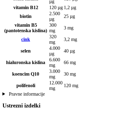
µg
vitamin B12
120 µg
1,2 µg
2.500
biotin
25 µg
µg
vitamin B5
300
3 mg
(pantotenska kislina)
mg
320
cink
3,2 mg
mg
4.000
selen
40 µg
µg
6.600
hialuronska kislina
66 mg
mg
3.000
koencim Q10
30 mg
mg
12.000
polifenoli
120 mg
mg
Pravne informacije
Ustrezni izdelki