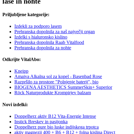
lase in nohte
Priljubljene kategorije:
Izdekli za podporo lasem
Prehranska dopolnila za naš največji organ
Izdelki s hialuronsko kislino
Prehranska dopolnila Raab Vitalfood
Prehranska dopolnila za nohte
Odkrijte VitalAbo:
Kneipp
Amaiva Alkalna sol za kopel - Basenbad Rose
Razpršilo za prostore "Polnjenje baterij", bio
BIOGENA AESTHETICS SummerSkin+ Superior
Röck Naturprodukte Krompirjev balzam
Novi izdelki:
Doppelherz aktiv B12 Vita-Energie Intense
Instick Breskev in pasijonka
Doppelherz pure bio luske indijskega trpotca
aktiv magnezij 400 + B6 + B12 + folna kislina Direct