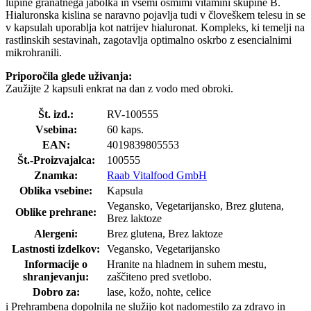
lupine granatnega jabolka in vsemi osmimi vitamini skupine B.
Hialuronska kislina se naravno pojavlja tudi v človeškem telesu in se
v kapsulah uporablja kot natrijev hialuronat. Kompleks, ki temelji na
rastlinskih sestavinah, zagotavlja optimalno oskrbo z esencialnimi
mikrohranili.
Priporočila glede uživanja:
Zaužijte 2 kapsuli enkrat na dan z vodo med obroki.
Št. izd.:
RV-100555
Vsebina:
60 kaps.
EAN:
4019839805553
Št.-Proizvajalca:
100555
Znamka:
Raab Vitalfood GmbH
Oblika vsebine:
Kapsula
Vegansko, Vegetarijansko, Brez glutena,
Oblike prehrane:
Brez laktoze
Alergeni:
Brez glutena, Brez laktoze
Lastnosti izdelkov:
Vegansko, Vegetarijansko
Informacije o
Hranite na hladnem in suhem mestu,
shranjevanju:
zaščiteno pred svetlobo.
Dobro za:
lase, kožo, nohte, celice
i
Prehrambena dopolnila ne služijo kot nadomestilo za zdravo in