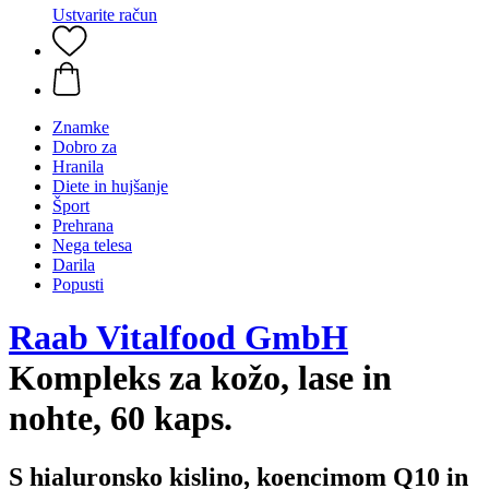
Ustvarite račun
Znamke
Dobro za
Hranila
Diete in hujšanje
Šport
Prehrana
Nega telesa
Darila
Popusti
Raab Vitalfood GmbH
Kompleks za kožo, lase in
nohte, 60 kaps.
S hialuronsko kislino, koencimom Q10 in