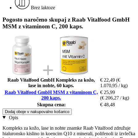
Brez laktoze
Pogosto naročeno skupaj z Raab Vitalfood GmbH
MSM z vitaminom C, 200 kaps.
Raab Vitalfood GmbH Kompleks za kožo,
€ 22,49
(€
lase in nohte, 60 kaps.
1.070,95 / kg)
Raab Vitalfood GmbH MSM z vitaminom C,
€ 25,99
200 kaps.
(€ 206,27 / kg)
Skupna cena:
€ 48,48
Dodaj oboje v nakupovalno košarico
Opis
Kompleks za kožo, lase in nohte znamke Raab Vitalfood združuje
hialuronsko kislino in koencim Q10 z minerali, polifenoli iz izvlečka