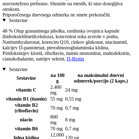
uravnoteženo prehrano. Shranite na mestih, ki niso dosegljiva
otrokom.
Priporočenega dnevnega odmerka ne smete prekoračiti.
Sestavine
48 % Olup granantnega jabolka, rastlinska ovojnica kapsule
(hidroksietilmetilceluloza), koncentrat soka acerole v prahu,
Natriumhyaluronat, koencim Q10, cinkov glukonat, niacinamid,
kalcijev D-pantotenat, pteroilmonoglutaminska kislina,
Piridoksinijev klorid, riboflavin, tiamin mononitrat, maltodekstrin,
cianokobalamin, natrijev selenit,
D-Biotin
Sestavine
na 100
na maksimalni dnevni
Sestavine
g
odmerek/porcijo (2 kaps.)
2.400
vitamin C
24 mg
mg
vitamin B1 (tiamin)
55 mg
0,55 mg
vitamin B2
70 mg
0,7 mg
(riboflavin)
800
niacin
8 mg
mg
vitamin B6
70 mg
0,7 mg
12.000
folna kislina
120 µg