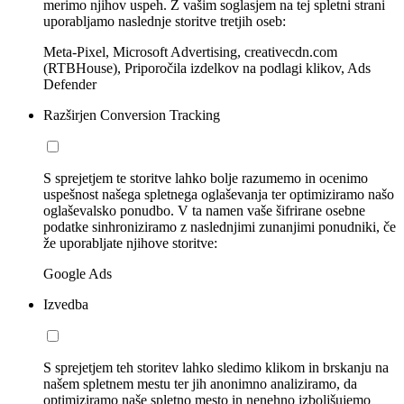
merimo njihov uspeh. Z vašim soglasjem na tej spletni strani
uporabljamo naslednje storitve tretjih oseb:
Meta-Pixel, Microsoft Advertising, creativecdn.com
(RTBHouse), Priporočila izdelkov na podlagi klikov, Ads
Defender
Razširjen Conversion Tracking
S sprejetjem te storitve lahko bolje razumemo in ocenimo
uspešnost našega spletnega oglaševanja ter optimiziramo našo
oglaševalsko ponudbo. V ta namen vaše šifrirane osebne
podatke sinhroniziramo z naslednjimi zunanjimi ponudniki, če
že uporabljate njihove storitve:
Google Ads
Izvedba
S sprejetjem teh storitev lahko sledimo klikom in brskanju na
našem spletnem mestu ter jih anonimno analiziramo, da
optimiziramo naše spletno mesto in nenehno izboljšujemo