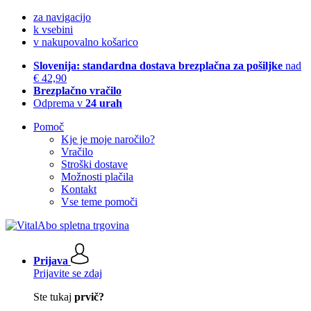
za navigacijo
k vsebini
v nakupovalno košarico
Slovenija: standardna dostava brezplačna za pošiljke
nad
€ 42,90
Brezplačno vračilo
Odprema v
24 urah
Pomoč
Kje je moje naročilo?
Vračilo
Stroški dostave
Možnosti plačila
Kontakt
Vse teme pomoči
Prijava
Prijavite se zdaj
Ste tukaj
prvič?