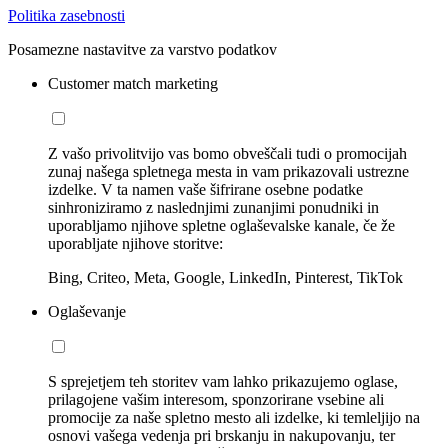
Politika zasebnosti
Posamezne nastavitve za varstvo podatkov
Customer match marketing
Z vašo privolitvijo vas bomo obveščali tudi o promocijah
zunaj našega spletnega mesta in vam prikazovali ustrezne
izdelke. V ta namen vaše šifrirane osebne podatke
sinhroniziramo z naslednjimi zunanjimi ponudniki in
uporabljamo njihove spletne oglaševalske kanale, če že
uporabljate njihove storitve:
Bing, Criteo, Meta, Google, LinkedIn, Pinterest, TikTok
Oglaševanje
S sprejetjem teh storitev vam lahko prikazujemo oglase,
prilagojene vašim interesom, sponzorirane vsebine ali
promocije za naše spletno mesto ali izdelke, ki temleljijo na
osnovi vašega vedenja pri brskanju in nakupovanju, ter