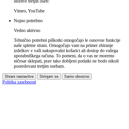
storitve tretjih oseb:
Vimeo, YouTube
Nujno potrebno
Vedno aktivno
Tehnično potrebni piškotki omogočajo le osnovne funkcije
naše spletne strani. Omogočajo vam na primer zbiranje
izdelkov v vaši nakupovalni košarici ali dostop do vašega
uporabniškega računa. To pomeni, da o vas ne moremo
ničesar sklepati, prav tako dobljeni podatki ne bodo nikoli
posredovani tretjim osebam.
Shrani nastavitve
Strinjam se
Samo obvezno
Politika zasebnosti