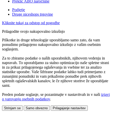
Preklic ABO naročnine
Podjetje
Druge niceshops trgovine
Kliknite tukaj za odstop od pogodbe
Prilagodite svojo nakupovalno izkušnjo
Piškotke in druge tehnologije uporabljamo samo zato, da vam
ponudimo prilagojeno nakupovalno izkušnjo z vašim osebnim
soglasjem.
Za to zbiramo podatke o naših uporabnikih, njihovem vedenju in
napravah. To uporabljamo za stalno optimizacijo naše spletne strani
in za prikaz prilagojenega oglaševanja in vsebine ter za analizo
statistike uporabe. Vaše šifrirane podatke lahko tudi primerjamo z
zunanjimi ponudniki in vam prikažemo ponudbe prek njihovih
spletnih oglaševalskih kanalov, le če njihove storitve že uporabljate
sami.
Preden podate soglasje, se pozanimajte v nastavitvah in v naši
izjavi
o varovanju osebnih podatkov
.
Strinjam se
Samo obvezno
Prilagajanje nastavitev