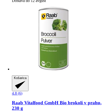
Dostava do 12 avgust
Košarica
4.8 (6)
Raab Vitalfood GmbH
Bio brokoli v prahu,
230 g