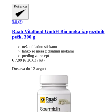
Košarica
5.0 (3)
Raab Vitalfood GmbH
Bio moka iz grozdnih
pečk, 300 g
nežno hladno stiskano
lahko se meša z drugimi mokami
predlog za recept
€ 7,99
(€ 26,63 / kg)
Dostava do 12 avgust