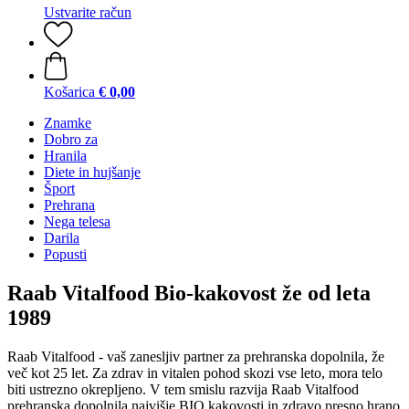
Ustvarite račun
Košarica
€ 0,00
Znamke
Dobro za
Hranila
Diete in hujšanje
Šport
Prehrana
Nega telesa
Darila
Popusti
Raab Vitalfood Bio-kakovost že od leta
1989
Raab Vitalfood - vaš zanesljiv partner za prehranska dopolnila, že
več kot 25 let. Za zdrav in vitalen pohod skozi vse leto, mora telo
biti ustrezno okrepljeno. V tem smislu razvija Raab Vitalfood
prehranska dopolnila najvišje BIO kakovosti in zdravo presno hrano