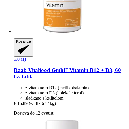
Košarica
5.0 (1)
Raab Vitalfood GmbH
Vitamin B12 + D3, 60
liz. tabl.
z vitaminom B12 (metilkobalamin)
z vitaminom D3 (holekalciferol)
sladkano s ksilitolom
€ 16,89
(€ 187,67 / kg)
Dostava do 12 avgust