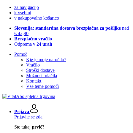
za navigacijo
k vsebini
v nakupovalno košarico
Slovenija: standardna dostava brezplačna za pošiljke
nad
€ 42,90
Brezplačno vračilo
Odprema v
24 urah
Pomoč
Kje je moje naročilo?
Vračilo
Stroški dostave
Možnosti plačila
Kontakt
Vse teme pomoči
Prijava
Prijavite se zdaj
Ste tukaj
prvič?