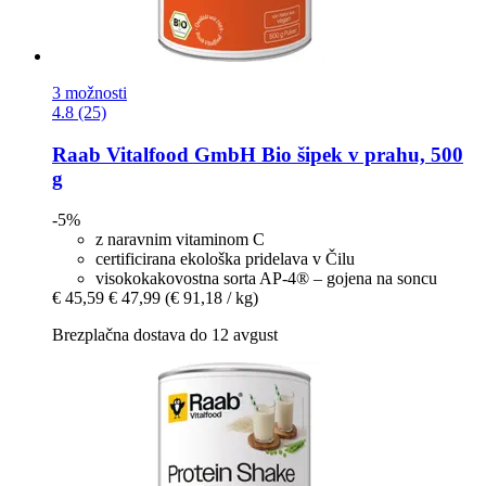
3 možnosti
4.8 (25)
Raab Vitalfood GmbH
Bio šipek v prahu, 500
g
-5%
z naravnim vitaminom C
certificirana ekološka pridelava v Čilu
visokokakovostna sorta AP-4® – gojena na soncu
€ 45,59
€ 47,99
(€ 91,18 / kg)
Brezplačna dostava do 12 avgust