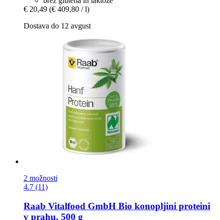
brez glutena in laktoze
€ 20,49
(€ 409,80 / l)
Dostava do 12 avgust
2 možnosti
4.7 (11)
Raab Vitalfood GmbH
Bio konopljini proteini
v prahu, 500 g