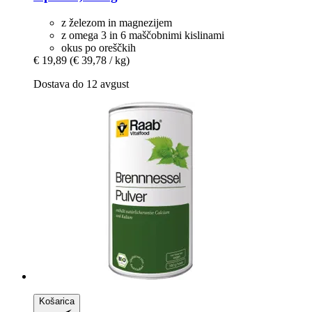
z železom in magnezijem
z omega 3 in 6 maščobnimi kislinami
okus po oreščkih
€ 19,89
(€ 39,78 / kg)
Dostava do 12 avgust
Košarica