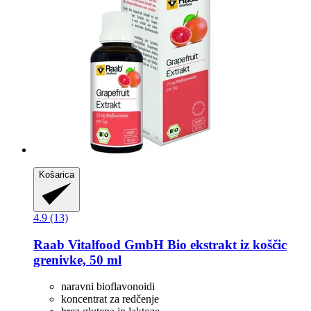
Košarica
4.9 (13)
Raab Vitalfood GmbH
Bio ekstrakt iz koščic
grenivke, 50 ml
naravni bioflavonoidi
koncentrat za redčenje