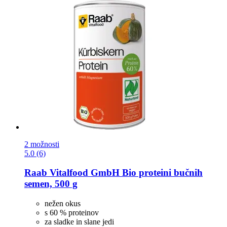
2 možnosti
5.0 (6)
Raab Vitalfood GmbH
Bio proteini bučnih
semen, 500 g
nežen okus
s 60 % proteinov
za sladke in slane jedi