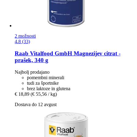
2 možnosti
4.8 (33)
Raab Vitalfood GmbH
Magnezijev citrat -​
prašek, 340 g
Najbolj prodajano
pomembni minerali
tudi za športnike
brez laktoze in glutena
€ 18,89
(€ 55,56 / kg)
Dostava do 12 avgust