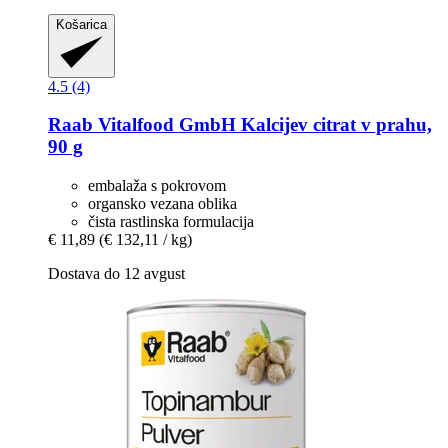
Košarica
4.5 (4)
Raab Vitalfood GmbH
Kalcijev citrat v prahu,
90 g
embalaža s pokrovom
organsko vezana oblika
čista rastlinska formulacija
€ 11,89
(€ 132,11 / kg)
Dostava do 12 avgust