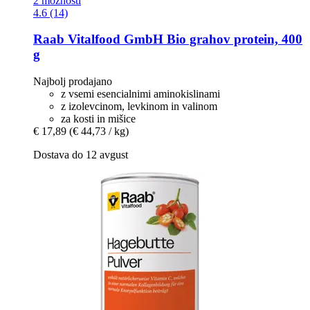
2 možnosti
4.6 (14)
Raab Vitalfood GmbH
Bio grahov protein, 400
g
Najbolj prodajano
z vsemi esencialnimi aminokislinami
z izolevcinom, levkinom in valinom
za kosti in mišice
€ 17,89
(€ 44,73 / kg)
Dostava do 12 avgust