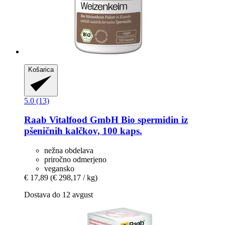
Košarica
5.0 (13)
Raab Vitalfood GmbH
Bio spermidin iz
pšeničnih kalčkov, 100 kaps.
nežna obdelava
priročno odmerjeno
vegansko
€ 17,89
(€ 298,17 / kg)
Dostava do 12 avgust