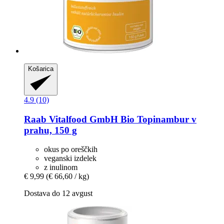
Košarica
4.9 (10)
Raab Vitalfood GmbH
Bio Topinambur v
prahu, 150 g
okus po oreščkih
veganski izdelek
z inulinom
€ 9,99
(€ 66,60 / kg)
Dostava do 12 avgust