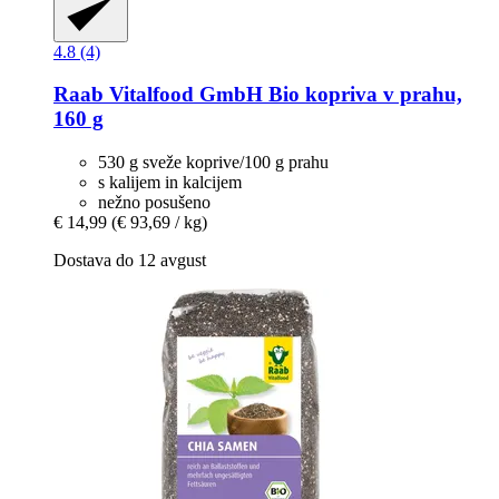
4.8 (4)
Raab Vitalfood GmbH
Bio kopriva v prahu,
160 g
530 g sveže koprive/100 g prahu
s kalijem in kalcijem
nežno posušeno
€ 14,99
(€ 93,69 / kg)
Dostava do 12 avgust