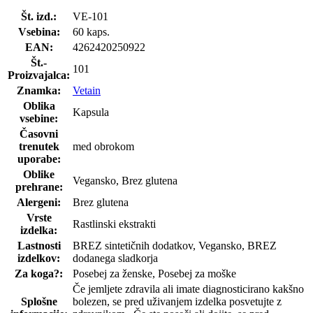
Št. izd.:
VE-101
Vsebina:
60 kaps.
EAN:
4262420250922
Št.-
101
Proizvajalca:
Znamka:
Vetain
Oblika
Kapsula
vsebine:
Časovni
trenutek
med obrokom
uporabe:
Oblike
Vegansko, Brez glutena
prehrane:
Alergeni:
Brez glutena
Vrste
Rastlinski ekstrakti
izdelka:
Lastnosti
BREZ sintetičnih dodatkov, Vegansko, BREZ
izdelkov:
dodanega sladkorja
Za koga?:
Posebej za ženske, Posebej za moške
Če jemljete zdravila ali imate diagnosticirano kakšno
Splošne
bolezen, se pred uživanjem izdelka posvetujte z