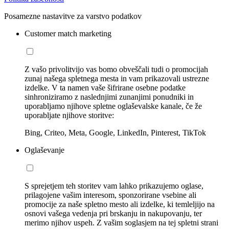
Posamezne nastavitve za varstvo podatkov
Customer match marketing
Z vašo privolitvijo vas bomo obveščali tudi o promocijah
zunaj našega spletnega mesta in vam prikazovali ustrezne
izdelke. V ta namen vaše šifrirane osebne podatke
sinhroniziramo z naslednjimi zunanjimi ponudniki in
uporabljamo njihove spletne oglaševalske kanale, če že
uporabljate njihove storitve:
Bing, Criteo, Meta, Google, LinkedIn, Pinterest, TikTok
Oglaševanje
S sprejetjem teh storitev vam lahko prikazujemo oglase,
prilagojene vašim interesom, sponzorirane vsebine ali
promocije za naše spletno mesto ali izdelke, ki temleljijo na
osnovi vašega vedenja pri brskanju in nakupovanju, ter
merimo njihov uspeh. Z vašim soglasjem na tej spletni strani