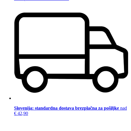
Slovenija: standardna dostava brezplačna za pošiljke
nad
€ 42,90