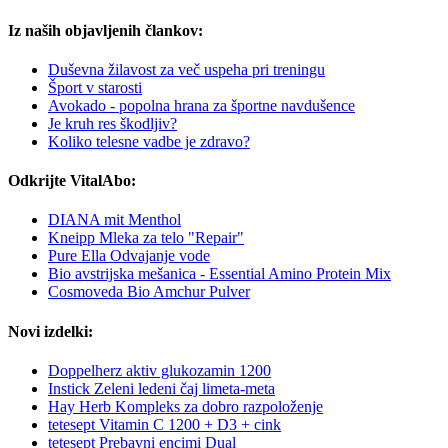
Iz naših objavljenih člankov:
Duševna žilavost za več uspeha pri treningu
Šport v starosti
Avokado - popolna hrana za športne navdušence
Je kruh res škodljiv?
Koliko telesne vadbe je zdravo?
Odkrijte VitalAbo:
DIANA mit Menthol
Kneipp Mleka za telo "Repair"
Pure Ella Odvajanje vode
Bio avstrijska mešanica - Essential Amino Protein Mix
Cosmoveda Bio Amchur Pulver
Novi izdelki:
Doppelherz aktiv glukozamin 1200
Instick Zeleni ledeni čaj limeta-meta
Hay Herb Kompleks za dobro razpoloženje
tetesept Vitamin C 1200 + D3 + cink
tetesept Prebavni encimi Dual