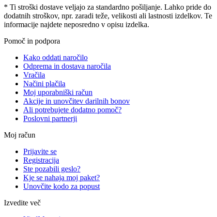
* Ti stroški dostave veljajo za standardno pošiljanje. Lahko pride do
dodatnih stroškov, npr. zaradi teže, velikosti ali lastnosti izdelkov. Te
informacije najdete neposredno v opisu izdelka.
Pomoč in podpora
Kako oddati naročilo
Odprema in dostava naročila
Vračila
Načini plačila
Moj uporabniški račun
Akcije in unovčitev darilnih bonov
Ali potrebujete dodatno pomoč?
Poslovni partnerji
Moj račun
Prijavite se
Registracija
Ste pozabili geslo?
Kje se nahaja moj paket?
Unovčite kodo za popust
Izvedite več