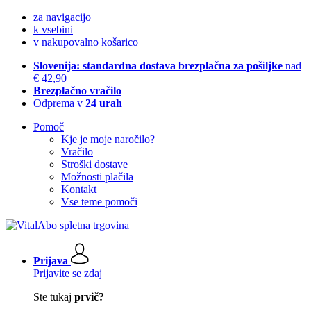
za navigacijo
k vsebini
v nakupovalno košarico
Slovenija: standardna dostava brezplačna za pošiljke
nad
€ 42,90
Brezplačno vračilo
Odprema v
24 urah
Pomoč
Kje je moje naročilo?
Vračilo
Stroški dostave
Možnosti plačila
Kontakt
Vse teme pomoči
Prijava
Prijavite se zdaj
Ste tukaj
prvič?