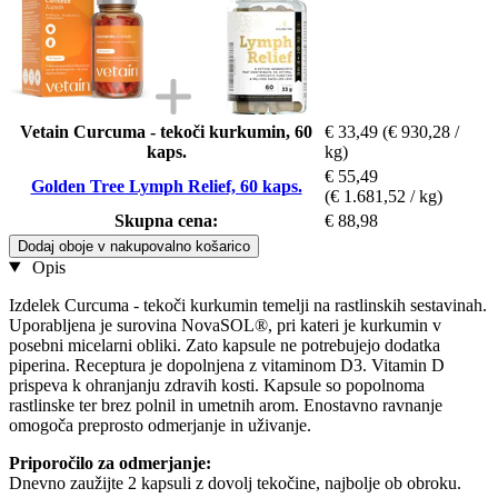
Vetain Curcuma - tekoči kurkumin, 60
€ 33,49
(€ 930,28 /
kaps.
kg)
€ 55,49
Golden Tree Lymph Relief, 60 kaps.
(€ 1.681,52 / kg)
Skupna cena:
€ 88,98
Dodaj oboje v nakupovalno košarico
Opis
Izdelek Curcuma - tekoči kurkumin temelji na rastlinskih sestavinah.
Uporabljena je surovina NovaSOL®, pri kateri je kurkumin v
posebni micelarni obliki. Zato kapsule ne potrebujejo dodatka
piperina. Receptura je dopolnjena z vitaminom D3. Vitamin D
prispeva k ohranjanju zdravih kosti. Kapsule so popolnoma
rastlinske ter brez polnil in umetnih arom. Enostavno ravnanje
omogoča preprosto odmerjanje in uživanje.
Priporočilo za odmerjanje:
Dnevno zaužijte 2 kapsuli z dovolj tekočine, najbolje ob obroku.