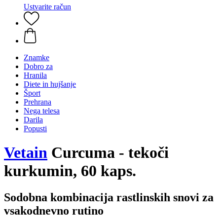
Ustvarite račun
Znamke
Dobro za
Hranila
Diete in hujšanje
Šport
Prehrana
Nega telesa
Darila
Popusti
Vetain
Curcuma - tekoči
kurkumin, 60 kaps.
Sodobna kombinacija rastlinskih snovi za
vsakodnevno rutino