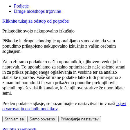
Podjetje
Druge niceshops trgovine
Kliknite tukaj za odstop od pogodbe
Prilagodite svojo nakupovalno izkušnjo
Piškotke in druge tehnologije uporabljamo samo zato, da vam
ponudimo prilagojeno nakupovalno izkušnjo z vašim osebnim
soglasjem.
Za to zbiramo podatke o naših uporabnikih, njihovem vedenju in
napravah. To uporabljamo za stalno optimizacijo naše spletne strani
in za prikaz prilagojenega oglaševanja in vsebine ter za analizo
statistike uporabe. Vaše šifrirane podatke lahko tudi primerjamo z
zunanjimi ponudniki in vam prikažemo ponudbe prek njihovih
spletnih oglaševalskih kanalov, le če njihove storitve že uporabljate
sami.
Preden podate soglasje, se pozanimajte v nastavitvah in v naši
izjavi
o varovanju osebnih podatkov
.
Strinjam se
Samo obvezno
Prilagajanje nastavitev
Politika zasebnosti