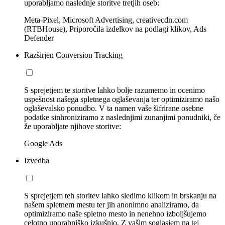
uporabljamo naslednje storitve tretjih oseb:
Meta-Pixel, Microsoft Advertising, creativecdn.com
(RTBHouse), Priporočila izdelkov na podlagi klikov, Ads
Defender
Razširjen Conversion Tracking
S sprejetjem te storitve lahko bolje razumemo in ocenimo
uspešnost našega spletnega oglaševanja ter optimiziramo našo
oglaševalsko ponudbo. V ta namen vaše šifrirane osebne
podatke sinhroniziramo z naslednjimi zunanjimi ponudniki, če
že uporabljate njihove storitve:
Google Ads
Izvedba
S sprejetjem teh storitev lahko sledimo klikom in brskanju na
našem spletnem mestu ter jih anonimno analiziramo, da
optimiziramo naše spletno mesto in nenehno izboljšujemo
celotno uporabniško izkušnjo. Z vašim soglasjem na tej