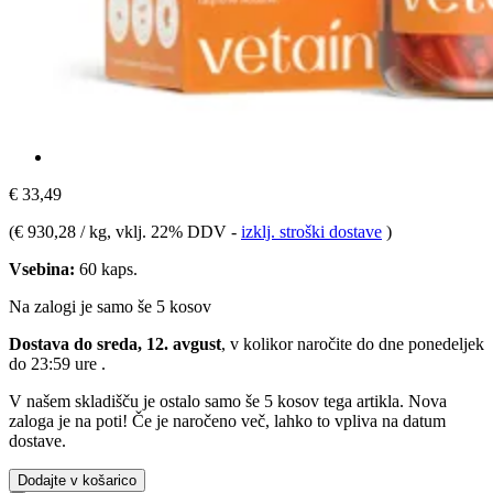
€ 33,49
(
€ 930,28 / kg
, vklj. 22% DDV
-
izklj. stroški dostave
)
Vsebina:
60 kaps.
Na zalogi je samo še 5 kosov
Dostava do sreda, 12. avgust
, v kolikor naročite do dne
ponedeljek
do 23:59 ure
.
V našem skladišču je ostalo samo še 5 kosov tega artikla. Nova
zaloga je na poti! Če je naročeno več, lahko to vpliva na datum
dostave.
Dodajte v košarico