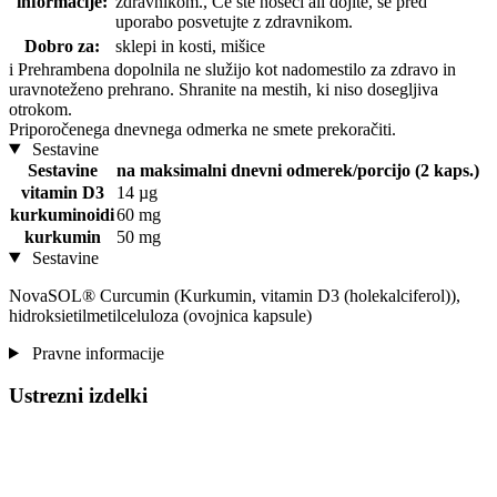
informacije:
zdravnikom., Če ste noseči ali dojite, se pred
uporabo posvetujte z zdravnikom.
Dobro za:
sklepi in kosti, mišice
i
Prehrambena dopolnila ne služijo kot nadomestilo za zdravo in
uravnoteženo prehrano. Shranite na mestih, ki niso dosegljiva
otrokom.
Priporočenega dnevnega odmerka ne smete prekoračiti.
Sestavine
Sestavine
na maksimalni dnevni odmerek/porcijo (2 kaps.)
vitamin D3
14 µg
kurkuminoidi
60 mg
kurkumin
50 mg
Sestavine
NovaSOL® Curcumin (Kurkumin, vitamin D3 (holekalciferol)),
hidroksietilmetilceluloza (ovojnica kapsule)
Pravne informacije
Ustrezni izdelki