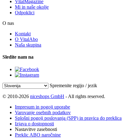
VitalMagazine
Mi in naše okolje
Odpoklici
O nas
Kontakt
O VitalAbo
Naša skupina
Sledite nam na
Spremenite regijo / jezik
© 2010-2026
niceshops GmbH
- All rights reserved.
Impresum in pogoji uporabe
Varovanje osebnih podatkov
Splošni pogoji poslovanja (SPP) in pravica do preklica
Izjava o dostopnosti
Nastavitve zasebnosti
Preklic ABO naročnine