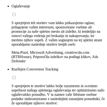
Oglaševanje
S sprejetjem teh storitev vam lahko prikazujemo oglase,
prilagojene vašim interesom, sponzorirane vsebine ali
promocije za naše spletno mesto ali izdelke, ki temleljijo na
osnovi vašega vedenja pri brskanju in nakupovanju, ter
merimo njihov uspeh. Z vašim soglasjem na tej spletni strani
uporabljamo naslednje storitve tretjih oseb:
Meta-Pixel, Microsoft Advertising, creativecdn.com
(RTBHouse), Priporočila izdelkov na podlagi klikov, Ads
Defender
Razširjen Conversion Tracking
S sprejetjem te storitve lahko bolje razumemo in ocenimo
uspešnost našega spletnega oglaševanja ter optimiziramo našo
oglaševalsko ponudbo. V ta namen vaše šifrirane osebne
podatke sinhroniziramo z naslednjimi zunanjimi ponudniki, če
že uporabljate njihove storitve: