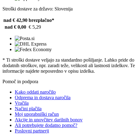
Stroški dostave za državo: Slovenija
nad € 42,90
brezplačno*
nad € 0,00
€ 5,29
* Ti stroški dostave veljajo za standardno pošiljanje. Lahko pride do
dodatnih stroškov, npr. zaradi teže, velikosti ali lastnosti izdelkov. Te
informacije najdete neposredno v opisu izdelka.
Pomoč in podpora
Kako oddati naročilo
Odprema in dostava naročila
Vračila
Načini plačila
Moj uporabniški račun
Akcije in unovčitev darilnih bonov
Ali potrebujete dodatno pomoč?
Poslovni partnerji