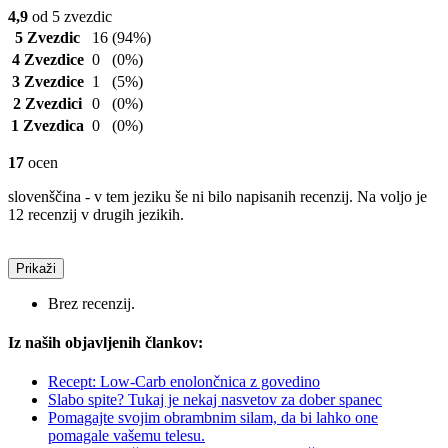
4,9
od 5 zvezdic
5 Zvezdic
16
(94%)
4 Zvezdice
0
(0%)
3 Zvezdice
1
(5%)
2 Zvezdici
0
(0%)
1 Zvezdica
0
(0%)
17
ocen
slovenščina - v tem jeziku še ni bilo napisanih recenzij. Na voljo je
12 recenzij v drugih jezikih.
Prikaži
Brez recenzij.
Iz naših objavljenih člankov:
Recept: Low-Carb enolončnica z govedino
Slabo spite? Tukaj je nekaj nasvetov za dober spanec
Pomagajte svojim obrambnim silam, da bi lahko one
pomagale vašemu telesu.