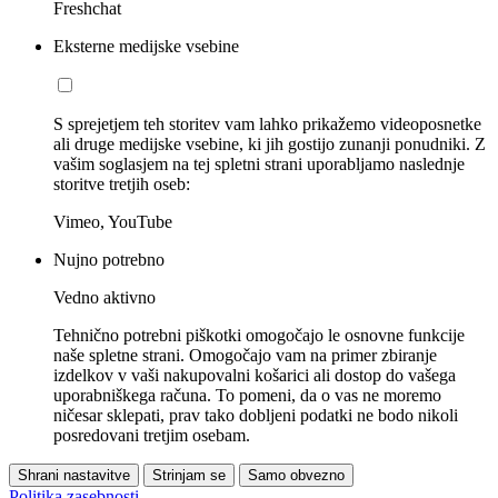
Freshchat
Eksterne medijske vsebine
S sprejetjem teh storitev vam lahko prikažemo videoposnetke
ali druge medijske vsebine, ki jih gostijo zunanji ponudniki. Z
vašim soglasjem na tej spletni strani uporabljamo naslednje
storitve tretjih oseb:
Vimeo, YouTube
Nujno potrebno
Vedno aktivno
Tehnično potrebni piškotki omogočajo le osnovne funkcije
naše spletne strani. Omogočajo vam na primer zbiranje
izdelkov v vaši nakupovalni košarici ali dostop do vašega
uporabniškega računa. To pomeni, da o vas ne moremo
ničesar sklepati, prav tako dobljeni podatki ne bodo nikoli
posredovani tretjim osebam.
Shrani nastavitve
Strinjam se
Samo obvezno
Politika zasebnosti