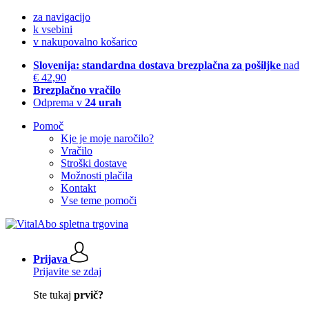
za navigacijo
k vsebini
v nakupovalno košarico
Slovenija: standardna dostava brezplačna za pošiljke
nad
€ 42,90
Brezplačno vračilo
Odprema v
24 urah
Pomoč
Kje je moje naročilo?
Vračilo
Stroški dostave
Možnosti plačila
Kontakt
Vse teme pomoči
Prijava
Prijavite se zdaj
Ste tukaj
prvič?