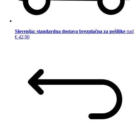
Slovenija: standardna dostava brezplačna za pošiljke
nad
€ 42,90