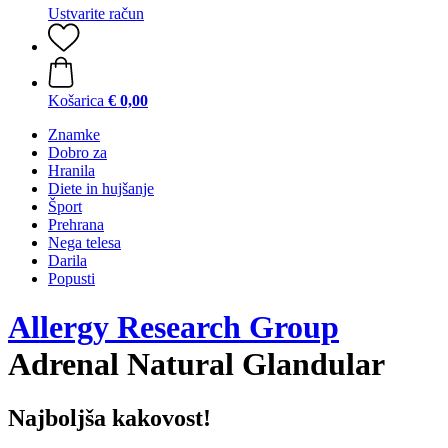
Ustvarite račun
Košarica
€ 0,00
Znamke
Dobro za
Hranila
Diete in hujšanje
Šport
Prehrana
Nega telesa
Darila
Popusti
Allergy Research Group
Adrenal Natural Glandular
Najboljša kakovost!