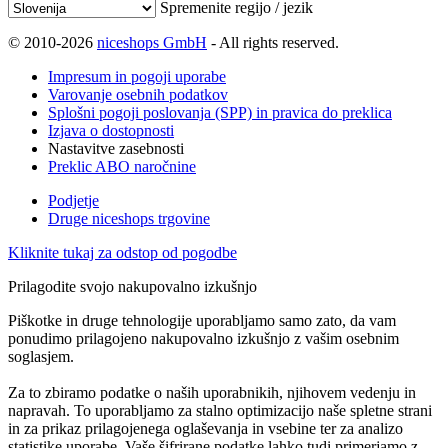
Spremenite regijo / jezik
© 2010-2026
niceshops GmbH
- All rights reserved.
Impresum in pogoji uporabe
Varovanje osebnih podatkov
Splošni pogoji poslovanja (SPP) in pravica do preklica
Izjava o dostopnosti
Nastavitve zasebnosti
Preklic ABO naročnine
Podjetje
Druge niceshops trgovine
Kliknite tukaj za odstop od pogodbe
Prilagodite svojo nakupovalno izkušnjo
Piškotke in druge tehnologije uporabljamo samo zato, da vam
ponudimo prilagojeno nakupovalno izkušnjo z vašim osebnim
soglasjem.
Za to zbiramo podatke o naših uporabnikih, njihovem vedenju in
napravah. To uporabljamo za stalno optimizacijo naše spletne strani
in za prikaz prilagojenega oglaševanja in vsebine ter za analizo
statistike uporabe. Vaše šifrirane podatke lahko tudi primerjamo z