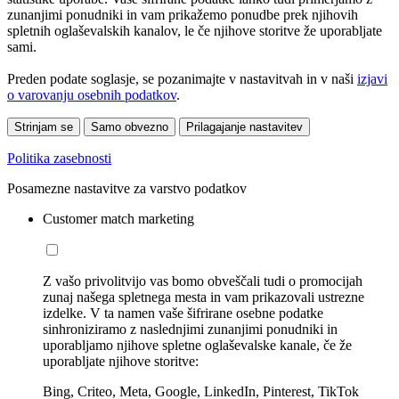
zunanjimi ponudniki in vam prikažemo ponudbe prek njihovih
spletnih oglaševalskih kanalov, le če njihove storitve že uporabljate
sami.
Preden podate soglasje, se pozanimajte v nastavitvah in v naši
izjavi
o varovanju osebnih podatkov
.
Strinjam se
Samo obvezno
Prilagajanje nastavitev
Politika zasebnosti
Posamezne nastavitve za varstvo podatkov
Customer match marketing
Z vašo privolitvijo vas bomo obveščali tudi o promocijah
zunaj našega spletnega mesta in vam prikazovali ustrezne
izdelke. V ta namen vaše šifrirane osebne podatke
sinhroniziramo z naslednjimi zunanjimi ponudniki in
uporabljamo njihove spletne oglaševalske kanale, če že
uporabljate njihove storitve:
Bing, Criteo, Meta, Google, LinkedIn, Pinterest, TikTok