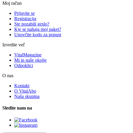
Moj račun
Prijavite se
Registracija
Ste pozabili geslo?
Kje se nahaja moj paket?
Unovčite kodo za popust
Izvedite več
VitalMagazine
Mi in naše okolje
Odpoklici
O nas
Kontakt
O VitalAbo
Naša skupina
Sledite nam na