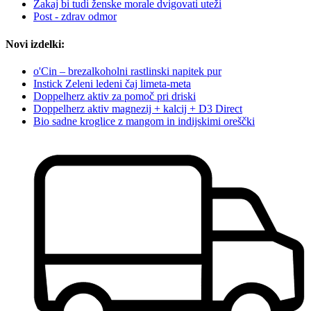
Zakaj bi tudi ženske morale dvigovati uteži
Post - zdrav odmor
Novi izdelki:
o'Cin – brezalkoholni rastlinski napitek pur
Instick Zeleni ledeni čaj limeta-meta
Doppelherz aktiv za pomoč pri driski
Doppelherz aktiv magnezij + kalcij + D3 Direct
Bio sadne kroglice z mangom in indijskimi oreščki