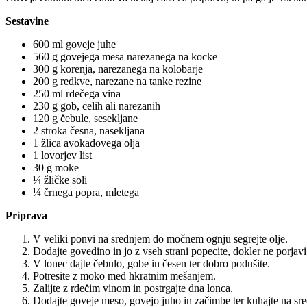
Sestavine
600 ml goveje juhe
560 g govejega mesa narezanega na kocke
300 g korenja, narezanega na kolobarje
200 g redkve, narezane na tanke rezine
250 ml rdečega vina
230 g gob, celih ali narezanih
120 g čebule, sesekljane
2 stroka česna, nasekljana
1 žlica avokadovega olja
1 lovorjev list
30 g moke
¼ žličke soli
¼ črnega popra, mletega
Priprava
V veliki ponvi na srednjem do močnem ognju segrejte olje.
Dodajte govedino in jo z vseh strani popecite, dokler ne porjav
V lonec dajte čebulo, gobe in česen ter dobro podušite.
Potresite z moko med hkratnim mešanjem.
Zalijte z rdečim vinom in postrgajte dna lonca.
Dodajte goveje meso, govejo juho in začimbe ter kuhajte na sr