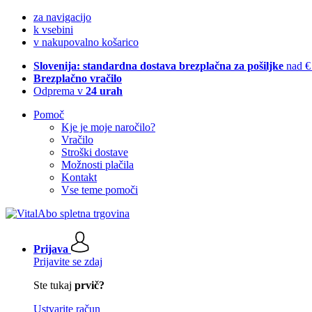
za navigacijo
k vsebini
v nakupovalno košarico
Slovenija: standardna dostava brezplačna za pošiljke
nad €
Brezplačno vračilo
Odprema v
24 urah
Pomoč
Kje je moje naročilo?
Vračilo
Stroški dostave
Možnosti plačila
Kontakt
Vse teme pomoči
Prijava
Prijavite se zdaj
Ste tukaj
prvič?
Ustvarite račun