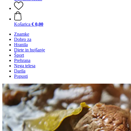
Košarica
€ 0,00
Znamke
Dobro za
Hranila
Diete in hujšanje
Šport
Prehrana
Nega telesa
Darila
Popusti