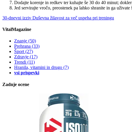
Dodajte korenje in redkev ter kuhajte še 30 do 40 minut; dokle
Jed servirajte vročo, preostenek pa lahko shranite in ga uživat
30-dnevni izziv
Duševna žilavost za več uspeha pri treningu
VitalMagazine
Znanje
(50)
Prehrana
(33)
Šport
(27)
Zdravje
(17)
Trendi
(11)
Hranila, vitamini in drugo
(7)
vsi prispevki
Zadnje ocene