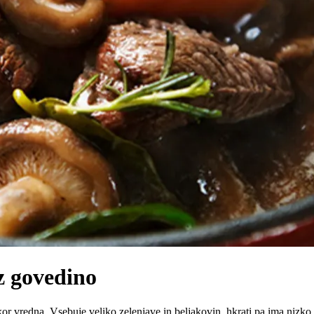
z govedino
or vredna. Vsebuje veliko zelenjave in beljakovin, hkrati pa ima nizko 