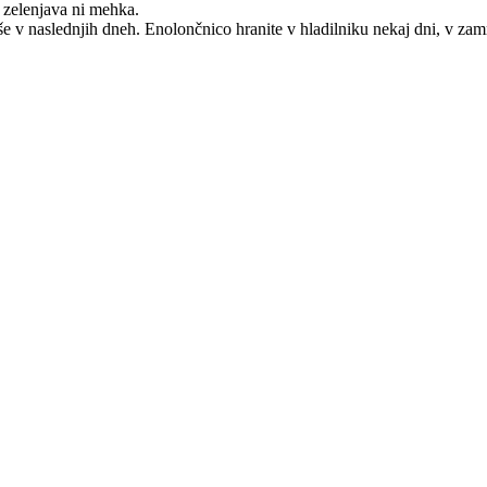
r zelenjava ni mehka.
e še v naslednjih dneh. Enolončnico hranite v hladilniku nekaj dni, v za