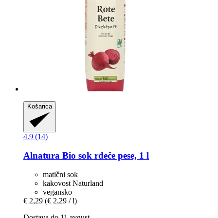
Košarica
4.9 (14)
Alnatura
Bio sok rdeče pese, 1 l
matični sok
kakovost Naturland
vegansko
€ 2,29
(€ 2,29 / l)
Dostava do 11 avgust