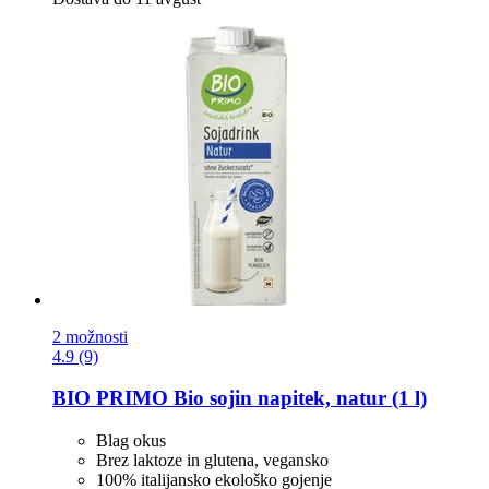
2 možnosti
4.9 (9)
BIO PRIMO
Bio sojin napitek, natur (1 l)
Blag okus
Brez laktoze in glutena, vegansko
100% italijansko ekološko gojenje