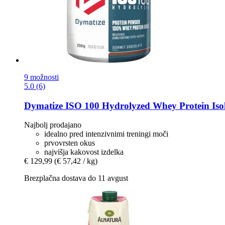
9 možnosti
5.0 (6)
Dymatize
ISO 100 Hydrolyzed Whey Protein Isola
Najbolj prodajano
idealno pred intenzivnimi treningi moči
prvovrsten okus
najvišja kakovost izdelka
€ 129,99
(€ 57,42 / kg)
Brezplačna dostava do 11 avgust