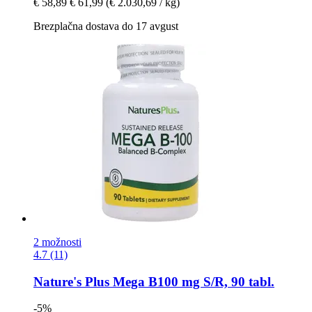
€ 58,89
€ 61,99
(€ 2.030,69 / kg)
Brezplačna dostava do 17 avgust
2 možnosti
4.7 (11)
Nature's Plus
Mega B100 mg S/R, 90 tabl.
-5%