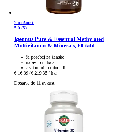
2 možnosti
5.0 (5)
Igennus
Pure & Essential Methylated
Multivitamin & Minerals, 60 tabl.
še posebej za ženske
naravno in halal
z vitamini in minerali
€ 16,89
(€ 219,35 / kg)
Dostava do 11 avgust