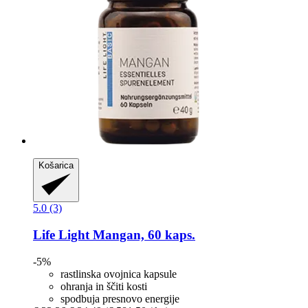
Košarica
5.0 (3)
Life Light
Mangan, 60 kaps.
-5%
rastlinska ovojnica kapsule
ohranja in ščiti kosti
spodbuja presnovo energije