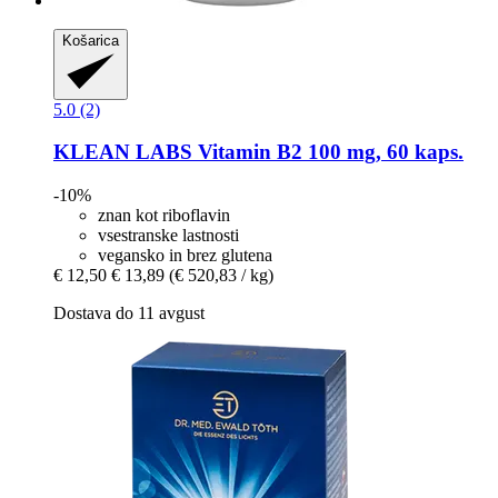
Košarica
5.0 (2)
KLEAN LABS
Vitamin B2 100 mg, 60 kaps.
-10%
znan kot riboflavin
vsestranske lastnosti
vegansko in brez glutena
€ 12,50
€ 13,89
(€ 520,83 / kg)
Dostava do 11 avgust