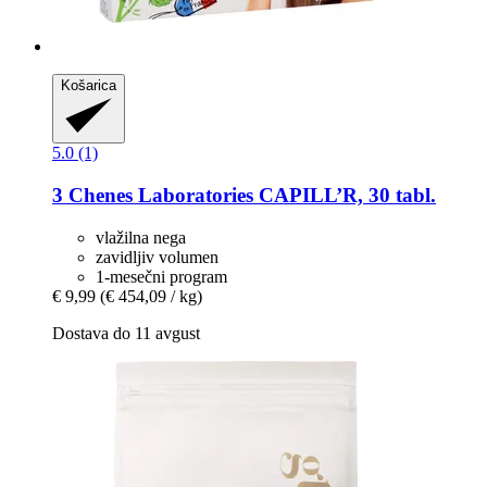
Košarica
5.0 (1)
3 Chenes Laboratories
CAPILL’R, 30 tabl.
vlažilna nega
zavidljiv volumen
1-mesečni program
€ 9,99
(€ 454,09 / kg)
Dostava do 11 avgust