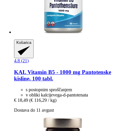
Košarica
4.8 (21)
KAL
Vitamin B5 -​ 1000 mg Pantotenske
kisline, 100 tabl.
s postopnim sproščanjem
v obliki kalcijevega-d-pantotenata
€ 18,49
(€ 116,29 / kg)
Dostava do 11 avgust