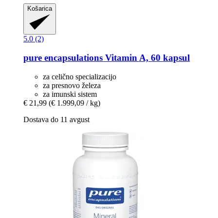
Košarica
5.0 (2)
pure encapsulations
Vitamin A, 60 kapsul
za celično specializacijo
za presnovo železa
za imunski sistem
€ 21,99
(€ 1.999,09 / kg)
Dostava do 11 avgust