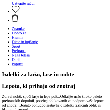
Ustvarite račun
Znamke
Dobro za
Hranila
Diete in hujšanje
Šport
Prehrana
Nega telesa
Darila
Popusti
Izdelki za kožo, lase in nohte
Lepota, ki prihaja od znotraj
Zdravi nohti, sijoči lasje in lepa polt...Odkrijte našo široko paleto
prehranskih dopolnil, posebej oblikovanih za podporo vaše lepote
od znotraj. Bogato ponudbo sestavljajo izdelki različnih oblik in
blagovnih znamk.