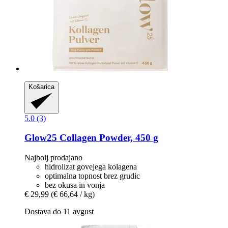
Košarica
5.0 (3)
Glow25
Collagen Powder, 450 g
Najbolj prodajano
hidrolizat govejega kolagena
optimalna topnost brez grudic
bez okusa in vonja
€ 29,99
(€ 66,64 / kg)
Dostava do 11 avgust