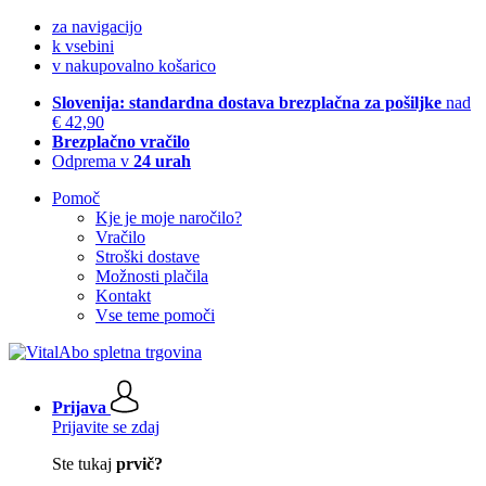
za navigacijo
k vsebini
v nakupovalno košarico
Slovenija: standardna dostava brezplačna za pošiljke
nad
€ 42,90
Brezplačno vračilo
Odprema v
24 urah
Pomoč
Kje je moje naročilo?
Vračilo
Stroški dostave
Možnosti plačila
Kontakt
Vse teme pomoči
Prijava
Prijavite se zdaj
Ste tukaj
prvič?