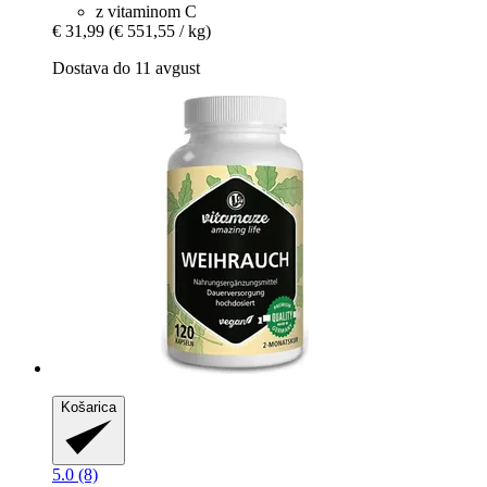
z vitaminom C
€ 31,99
(€ 551,55 / kg)
Dostava do 11 avgust
Košarica
5.0 (8)