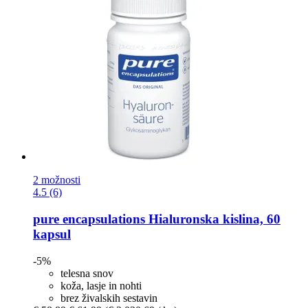
2 možnosti
4.5 (6)
pure encapsulations
Hialuronska kislina, 60
kapsul
-5%
telesna snov
koža, lasje in nohti
brez živalskih sestavin