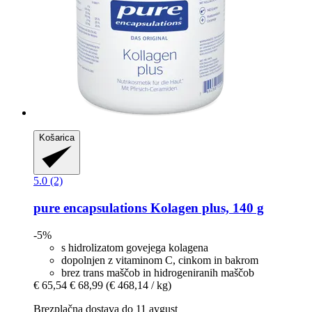
Košarica
5.0 (2)
pure encapsulations
Kolagen plus, 140 g
-5%
s hidrolizatom govejega kolagena
dopolnjen z vitaminom C, cinkom in bakrom
brez trans maščob in hidrogeniranih maščob
€ 65,54
€ 68,99
(€ 468,14 / kg)
Brezplačna dostava do 11 avgust