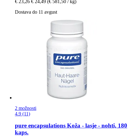
€ 23,26
€ 24,49
(€ 581,50 / kg)
Dostava do 11 avgust
2 možnosti
4.9 (11)
pure encapsulations
Koža -​ lasje -​ nohti, 180
kaps.