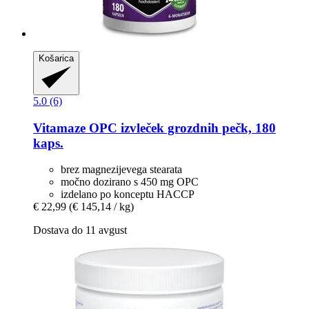
Košarica
5.0 (6)
Vitamaze
OPC izvleček grozdnih pečk, 180
kaps.
brez magnezijevega stearata
močno dozirano s 450 mg OPC
izdelano po konceptu HACCP
€ 22,99
(€ 145,14 / kg)
Dostava do 11 avgust