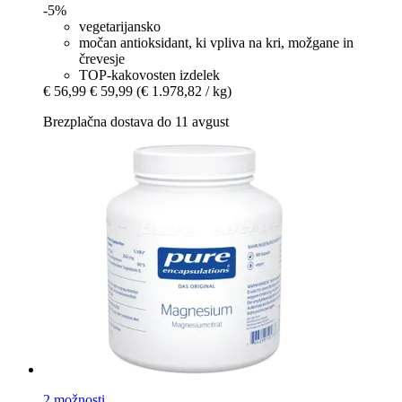
-5%
vegetarijansko
močan antioksidant, ki vpliva na kri, možgane in
črevesje
TOP-kakovosten izdelek
€ 56,99
€ 59,99
(€ 1.978,82 / kg)
Brezplačna dostava do 11 avgust
2 možnosti