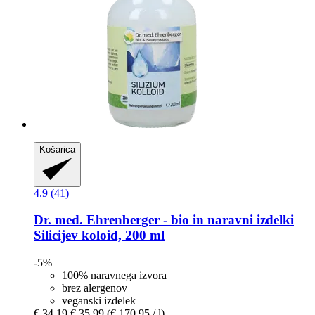
Košarica
4.9 (41)
Dr. med. Ehrenberger - bio in naravni izdelki
Silicijev koloid, 200 ml
-5%
100% naravnega izvora
brez alergenov
veganski izdelek
€ 34,19
€ 35,99
(€ 170,95 / l)