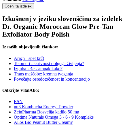
Oceni ta izdelek
Izkušnenj v jeziku slovenščina za izdelek
Dr. Organic Moroccan Glow Pre-Tan
Exfoliator Body Polish
Iz naših objavljenih člankov:
Arrgh - spet krč!
Telomeri - skrivnost dolgega življenja?
Izguba teže - ampak kako?
Trans maščobe: kremna tveganja
Povečajte osredotočenost in koncentracijo
Odkrijte VitalAbo:
ESN
nu3 Kombucha Energy¹ Powder
ZeinPharma Bosvelija kadilo 50 mg
Optima Naturals Omega 3 - 6 - 9 Kompleks
Allos Bio Peanut Butter Creamy