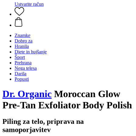
Ustvarite račun
Znamke
Dobro za
Hranila
Diete in hujšanje
Šport
Prehrana
Nega telesa
Darila
Popusti
Dr. Organic
Moroccan Glow
Pre-Tan Exfoliator Body Polish
Piling za telo, priprava na
samoporjavitev