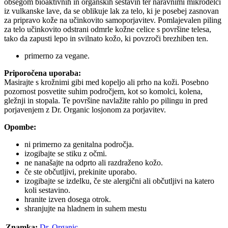
obsegom bioaktivnih in organskih sestavin ter naravnimi mikrodelci
iz vulkanske lave, da se oblikuje lak za telo, ki je posebej zasnovan
za pripravo kože na učinkovito samoporjavitev. Pomlajevalen piling
za telo učinkovito odstrani odmrle kožne celice s površine telesa,
tako da zapusti lepo in svilnato kožo, ki povzroči brezhiben ten.
primerno za vegane.
Priporočena uporaba:
Masirajte s krožnimi gibi med kopeljo ali prho na koži. Posebno
pozornost posvetite suhim področjem, kot so komolci, kolena,
gležnji in stopala. Te površine navlažite rahlo po pilingu in pred
porjavenjem z Dr. Organic losjonom za porjavitev.
Opombe:
ni primerno za genitalna področja.
izogibajte se stiku z očmi.
ne nanašajte na odprto ali razdraženo kožo.
če ste občutljivi, prekinite uporabo.
izogibajte se izdelku, če ste alergični ali občutljivi na katero
koli sestavino.
hranite izven dosega otrok.
shranjujte na hladnem in suhem mestu
Znamka:
Dr. Organic