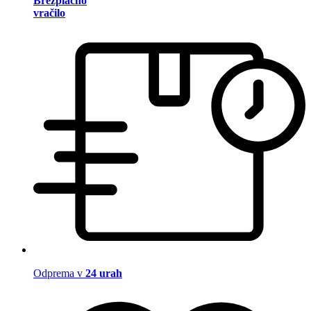
Brezplačno
vračilo
Odprema v
24 urah