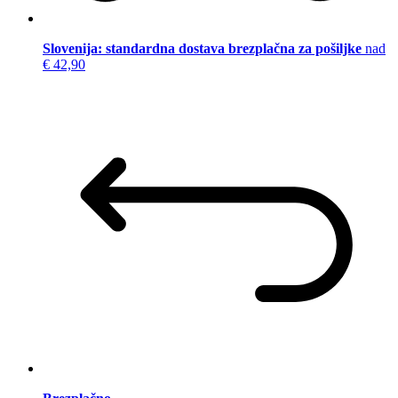
Slovenija: standardna dostava brezplačna za pošiljke
nad
€ 42,90