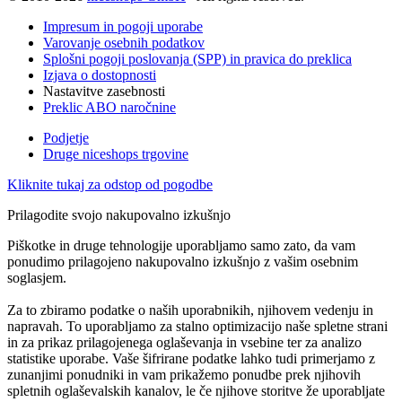
Impresum in pogoji uporabe
Varovanje osebnih podatkov
Splošni pogoji poslovanja (SPP) in pravica do preklica
Izjava o dostopnosti
Nastavitve zasebnosti
Preklic ABO naročnine
Podjetje
Druge niceshops trgovine
Kliknite tukaj za odstop od pogodbe
Prilagodite svojo nakupovalno izkušnjo
Piškotke in druge tehnologije uporabljamo samo zato, da vam
ponudimo prilagojeno nakupovalno izkušnjo z vašim osebnim
soglasjem.
Za to zbiramo podatke o naših uporabnikih, njihovem vedenju in
napravah. To uporabljamo za stalno optimizacijo naše spletne strani
in za prikaz prilagojenega oglaševanja in vsebine ter za analizo
statistike uporabe. Vaše šifrirane podatke lahko tudi primerjamo z
zunanjimi ponudniki in vam prikažemo ponudbe prek njihovih
spletnih oglaševalskih kanalov, le če njihove storitve že uporabljate