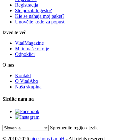
Registracija
Ste pozabili geslo?
Kje se nahaja moj paket?
Unovčite kodo za popust
Izvedite več
VitalMagazine
Mi in naše okolje
Odpoklici
O nas
Kontakt
O VitalAbo
Naša skupina
Sledite nam na
Spremenite regijo / jezik
© 2010-2026
niceshops GmbH
- All rights reserved.