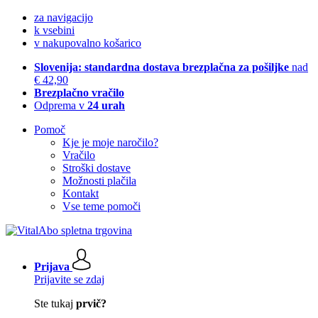
za navigacijo
k vsebini
v nakupovalno košarico
Slovenija: standardna dostava brezplačna za pošiljke
nad
€ 42,90
Brezplačno vračilo
Odprema v
24 urah
Pomoč
Kje je moje naročilo?
Vračilo
Stroški dostave
Možnosti plačila
Kontakt
Vse teme pomoči
Prijava
Prijavite se zdaj
Ste tukaj
prvič?