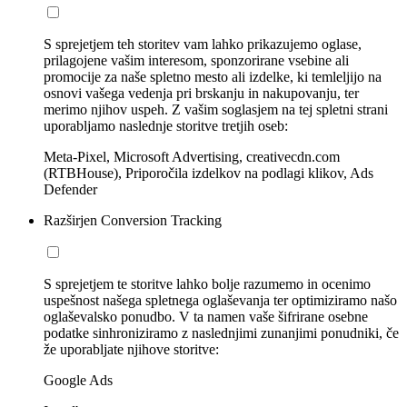
S sprejetjem teh storitev vam lahko prikazujemo oglase,
prilagojene vašim interesom, sponzorirane vsebine ali
promocije za naše spletno mesto ali izdelke, ki temleljijo na
osnovi vašega vedenja pri brskanju in nakupovanju, ter
merimo njihov uspeh. Z vašim soglasjem na tej spletni strani
uporabljamo naslednje storitve tretjih oseb:
Meta-Pixel, Microsoft Advertising, creativecdn.com
(RTBHouse), Priporočila izdelkov na podlagi klikov, Ads
Defender
Razširjen Conversion Tracking
S sprejetjem te storitve lahko bolje razumemo in ocenimo
uspešnost našega spletnega oglaševanja ter optimiziramo našo
oglaševalsko ponudbo. V ta namen vaše šifrirane osebne
podatke sinhroniziramo z naslednjimi zunanjimi ponudniki, če
že uporabljate njihove storitve:
Google Ads