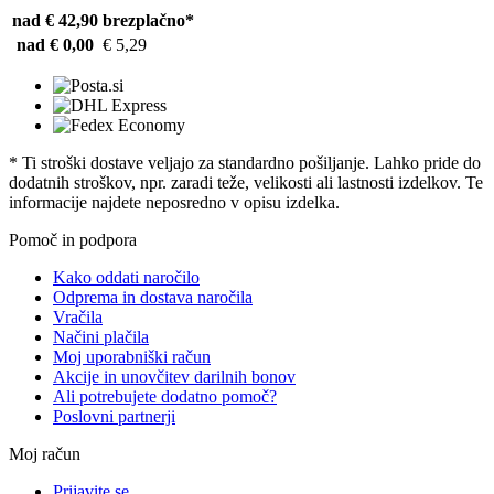
nad € 42,90
brezplačno*
nad € 0,00
€ 5,29
* Ti stroški dostave veljajo za standardno pošiljanje. Lahko pride do
dodatnih stroškov, npr. zaradi teže, velikosti ali lastnosti izdelkov. Te
informacije najdete neposredno v opisu izdelka.
Pomoč in podpora
Kako oddati naročilo
Odprema in dostava naročila
Vračila
Načini plačila
Moj uporabniški račun
Akcije in unovčitev darilnih bonov
Ali potrebujete dodatno pomoč?
Poslovni partnerji
Moj račun
Prijavite se