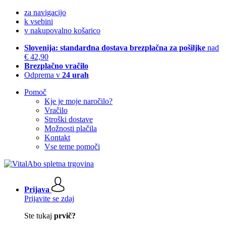
za navigacijo
k vsebini
v nakupovalno košarico
Slovenija: standardna dostava brezplačna za pošiljke
nad
€ 42,90
Brezplačno vračilo
Odprema v
24 urah
Pomoč
Kje je moje naročilo?
Vračilo
Stroški dostave
Možnosti plačila
Kontakt
Vse teme pomoči
Prijava
Prijavite se zdaj
Ste tukaj
prvič?