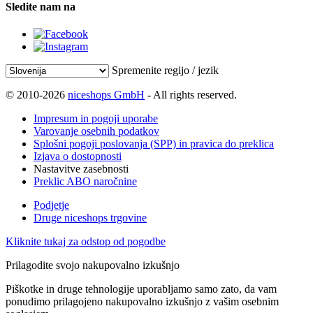
Sledite nam na
Spremenite regijo / jezik
© 2010-2026
niceshops GmbH
- All rights reserved.
Impresum in pogoji uporabe
Varovanje osebnih podatkov
Splošni pogoji poslovanja (SPP) in pravica do preklica
Izjava o dostopnosti
Nastavitve zasebnosti
Preklic ABO naročnine
Podjetje
Druge niceshops trgovine
Kliknite tukaj za odstop od pogodbe
Prilagodite svojo nakupovalno izkušnjo
Piškotke in druge tehnologije uporabljamo samo zato, da vam
ponudimo prilagojeno nakupovalno izkušnjo z vašim osebnim