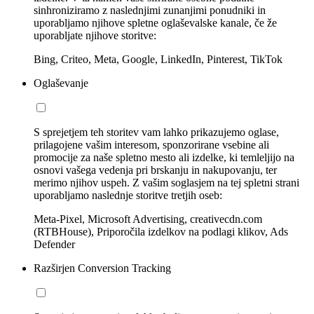
sinhroniziramo z naslednjimi zunanjimi ponudniki in
uporabljamo njihove spletne oglaševalske kanale, če že
uporabljate njihove storitve:
Bing, Criteo, Meta, Google, LinkedIn, Pinterest, TikTok
Oglaševanje
S sprejetjem teh storitev vam lahko prikazujemo oglase,
prilagojene vašim interesom, sponzorirane vsebine ali
promocije za naše spletno mesto ali izdelke, ki temleljijo na
osnovi vašega vedenja pri brskanju in nakupovanju, ter
merimo njihov uspeh. Z vašim soglasjem na tej spletni strani
uporabljamo naslednje storitve tretjih oseb:
Meta-Pixel, Microsoft Advertising, creativecdn.com
(RTBHouse), Priporočila izdelkov na podlagi klikov, Ads
Defender
Razširjen Conversion Tracking