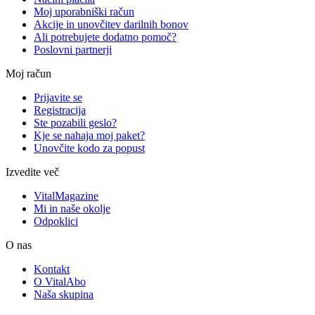
Moj uporabniški račun
Akcije in unovčitev darilnih bonov
Ali potrebujete dodatno pomoč?
Poslovni partnerji
Moj račun
Prijavite se
Registracija
Ste pozabili geslo?
Kje se nahaja moj paket?
Unovčite kodo za popust
Izvedite več
VitalMagazine
Mi in naše okolje
Odpoklici
O nas
Kontakt
O VitalAbo
Naša skupina