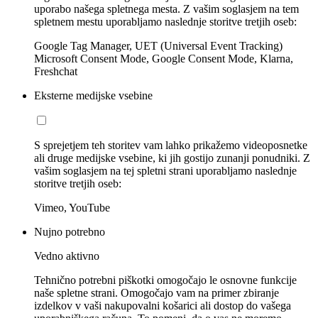
uporabo našega spletnega mesta. Z vašim soglasjem na tem
spletnem mestu uporabljamo naslednje storitve tretjih oseb:
Google Tag Manager, UET (Universal Event Tracking)
Microsoft Consent Mode, Google Consent Mode, Klarna,
Freshchat
Eksterne medijske vsebine
S sprejetjem teh storitev vam lahko prikažemo videoposnetke
ali druge medijske vsebine, ki jih gostijo zunanji ponudniki. Z
vašim soglasjem na tej spletni strani uporabljamo naslednje
storitve tretjih oseb:
Vimeo, YouTube
Nujno potrebno
Vedno aktivno
Tehnično potrebni piškotki omogočajo le osnovne funkcije
naše spletne strani. Omogočajo vam na primer zbiranje
izdelkov v vaši nakupovalni košarici ali dostop do vašega