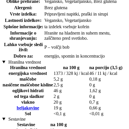
Oblike prehrane:
Vegansko, Vegetarijansko, Brez glutena
Alergeni:
Brez glutena
Vrste izdelka:
Pripravljeni napitki, praški in sirupi
Lastnosti izdelkov:
Vegansko, Vegetarijansko
Splošne informacije:
ta izdelek vsebuje kofein
Informacije o
Hranite na hladnem in suhem mestu,
shranjevanju:
zaščiteno pred svetlobo.
Lahko vsebuje sledi
P – volčji bob
živil:
Dobro za:
energijo, spomin in koncentracijo
Hranilna vrednost
Hranilna vrednost
na 100 g
na porcijo (3,5 g)
energijska vrednost
1373 / 328 kj / kcal
46 / 11 kj / kcal
maščobe
5,2 g
0,18 g
nasičene maščobne kisline
2,5 g
0 g
ogljikovi hidrati
46 g
1,62 g
od tega sladkor
2 g
0 g
vlakno
20 g
0,7 g
beljakovine
19 g
0,66 g
Sol
<0,1 g
<0,01 g
Sestavine
Sestavine
na 100 g