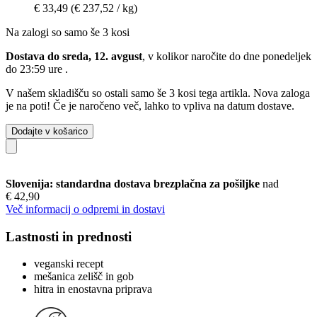
€ 33,49
(€ 237,52 / kg)
Na zalogi so samo še 3 kosi
Dostava do sreda, 12. avgust
, v kolikor naročite do dne
ponedeljek
do 23:59 ure
.
V našem skladišču so ostali samo še 3 kosi tega artikla. Nova zaloga
je na poti! Če je naročeno več, lahko to vpliva na datum dostave.
Dodajte v košarico
Slovenija: standardna dostava brezplačna za pošiljke
nad
€ 42,90
Več informacij o odpremi in dostavi
Lastnosti in prednosti
veganski recept
mešanica zelišč in gob
hitra in enostavna priprava