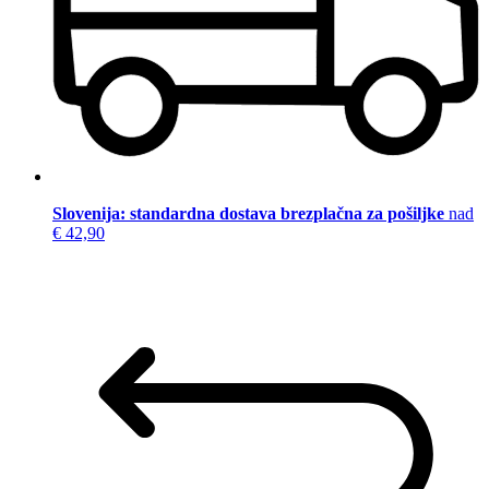
Slovenija: standardna dostava brezplačna za pošiljke
nad
€ 42,90