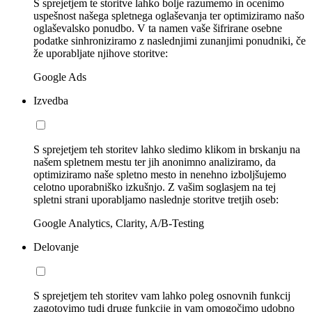
S sprejetjem te storitve lahko bolje razumemo in ocenimo
uspešnost našega spletnega oglaševanja ter optimiziramo našo
oglaševalsko ponudbo. V ta namen vaše šifrirane osebne
podatke sinhroniziramo z naslednjimi zunanjimi ponudniki, če
že uporabljate njihove storitve:
Google Ads
Izvedba
S sprejetjem teh storitev lahko sledimo klikom in brskanju na
našem spletnem mestu ter jih anonimno analiziramo, da
optimiziramo naše spletno mesto in nenehno izboljšujemo
celotno uporabniško izkušnjo. Z vašim soglasjem na tej
spletni strani uporabljamo naslednje storitve tretjih oseb:
Google Analytics, Clarity, A/B-Testing
Delovanje
S sprejetjem teh storitev vam lahko poleg osnovnih funkcij
zagotovimo tudi druge funkcije in vam omogočimo udobno