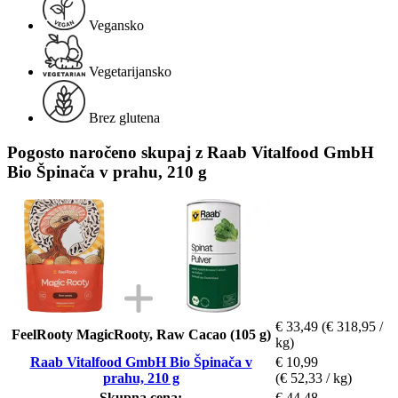
Vegansko
Vegetarijansko
Brez glutena
Pogosto naročeno skupaj z Raab Vitalfood GmbH
Bio Špinača v prahu, 210 g
€ 33,49
(€ 318,95 /
FeelRooty MagicRooty, Raw Cacao (105 g)
kg)
Raab Vitalfood GmbH Bio Špinača v
€ 10,99
prahu, 210 g
(€ 52,33 / kg)
Skupna cena:
€ 44,48