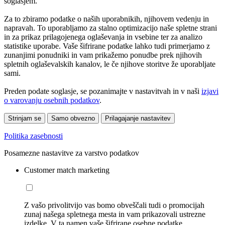
soglasjem.
Za to zbiramo podatke o naših uporabnikih, njihovem vedenju in
napravah. To uporabljamo za stalno optimizacijo naše spletne strani
in za prikaz prilagojenega oglaševanja in vsebine ter za analizo
statistike uporabe. Vaše šifrirane podatke lahko tudi primerjamo z
zunanjimi ponudniki in vam prikažemo ponudbe prek njihovih
spletnih oglaševalskih kanalov, le če njihove storitve že uporabljate
sami.
Preden podate soglasje, se pozanimajte v nastavitvah in v naši
izjavi
o varovanju osebnih podatkov
.
Strinjam se
Samo obvezno
Prilagajanje nastavitev
Politika zasebnosti
Posamezne nastavitve za varstvo podatkov
Customer match marketing
Z vašo privolitvijo vas bomo obveščali tudi o promocijah
zunaj našega spletnega mesta in vam prikazovali ustrezne
izdelke. V ta namen vaše šifrirane osebne podatke