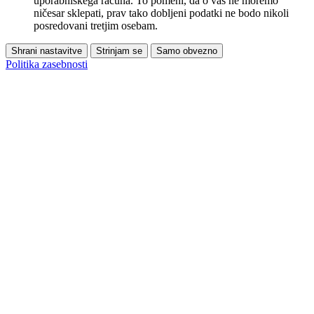
uporabniškega računa. To pomeni, da o vas ne moremo
ničesar sklepati, prav tako dobljeni podatki ne bodo nikoli
posredovani tretjim osebam.
Shrani nastavitve
Strinjam se
Samo obvezno
Politika zasebnosti