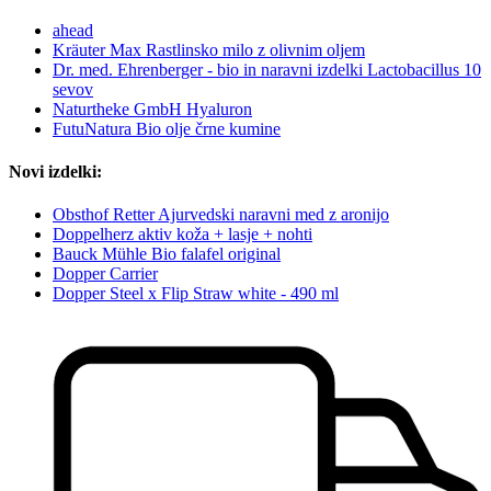
ahead
Kräuter Max Rastlinsko milo z olivnim oljem
Dr. med. Ehrenberger - bio in naravni izdelki Lactobacillus 10
sevov
Naturtheke GmbH Hyaluron
FutuNatura Bio olje črne kumine
Novi izdelki:
Obsthof Retter Ajurvedski naravni med z aronijo
Doppelherz aktiv koža + lasje + nohti
Bauck Mühle Bio falafel original
Dopper Carrier
Dopper Steel x Flip Straw white - 490 ml