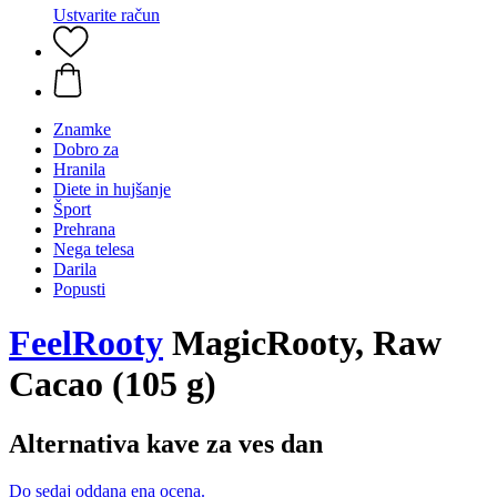
Ustvarite račun
Znamke
Dobro za
Hranila
Diete in hujšanje
Šport
Prehrana
Nega telesa
Darila
Popusti
FeelRooty
MagicRooty, Raw
Cacao (105 g)
Alternativa kave za ves dan
Do sedaj oddana ena ocena.