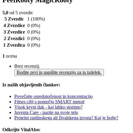
5,0
od 5 zvezdic
5 Zvezdic
1
(100%)
4 Zvezdice
0
(0%)
3 Zvezdice
0
(0%)
2 Zvezdici
0
(0%)
1 Zvezdica
0
(0%)
1
ocena
Brez recenzij.
Bodite prvi in napišite recenzijo za ta izdelek.
Iz naših objavljenih člankov:
Povečajte osredotočenost in koncentracijo
Fitnes cilji s pomočjo SMART metod
Visok krvni tlak - kaj lahko storimo?
Juventa Care - pazite na svoje telo
Proteini rastlinskega ali živalskega izvora? Kaj je bolje?
Odkrijte VitalAbo: