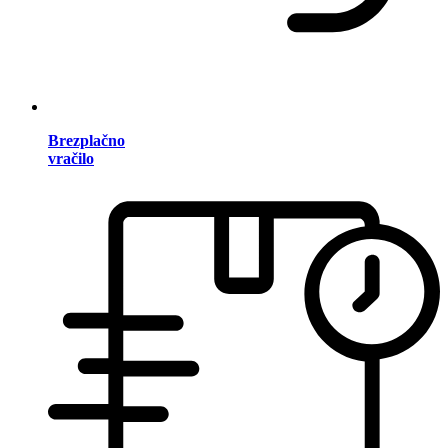
Brezplačno
vračilo