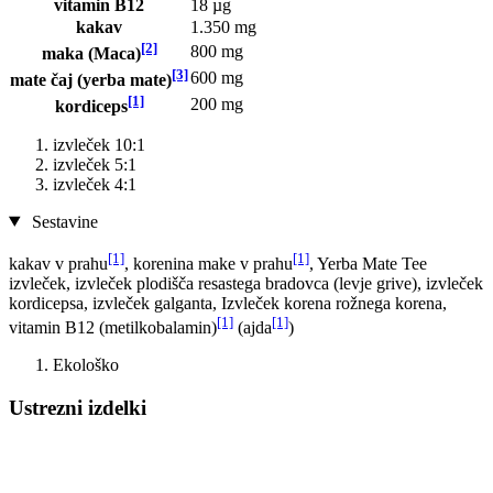
vitamin B12
18 µg
kakav
1.350 mg
[2]
800 mg
maka (Maca)
[3]
600 mg
mate čaj (yerba mate)
[1]
200 mg
kordiceps
izvleček 10:1
izvleček 5:1
izvleček 4:1
Sestavine
[1]
[1]
kakav v prahu
, korenina make v prahu
, Yerba Mate Tee
izvleček, izvleček plodišča resastega bradovca (levje grive), izvleček
kordicepsa, izvleček galganta, Izvleček korena rožnega korena,
[1]
[1]
vitamin B12 (metilkobalamin)
(ajda
)
Ekološko
Ustrezni izdelki