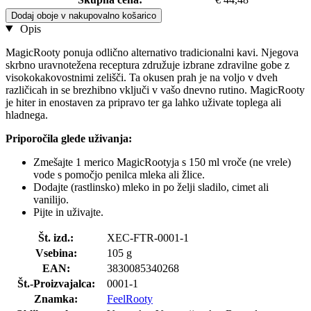
Dodaj oboje v nakupovalno košarico
Opis
MagicRooty ponuja odlično alternativo tradicionalni kavi. Njegova
skrbno uravnotežena receptura združuje izbrane zdravilne gobe z
visokokakovostnimi zelišči. Ta okusen prah je na voljo v dveh
različicah in se brezhibno vključi v vašo dnevno rutino. MagicRooty
je hiter in enostaven za pripravo ter ga lahko uživate toplega ali
hladnega.
Priporočila glede uživanja:
Zmešajte 1 merico MagicRootyja s 150 ml vroče (ne vrele)
vode s pomočjo penilca mleka ali žlice.
Dodajte (rastlinsko) mleko in po želji sladilo, cimet ali
vanilijo.
Pijte in uživajte.
Št. izd.:
XEC-FTR-0001-1
Vsebina:
105 g
EAN:
3830085340268
Št.-Proizvajalca:
0001-1
Znamka:
FeelRooty