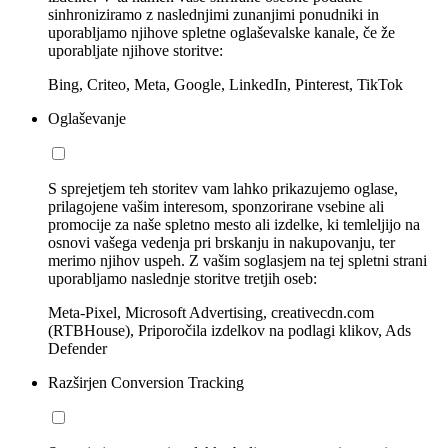
sinhroniziramo z naslednjimi zunanjimi ponudniki in
uporabljamo njihove spletne oglaševalske kanale, če že
uporabljate njihove storitve:
Bing, Criteo, Meta, Google, LinkedIn, Pinterest, TikTok
Oglaševanje
S sprejetjem teh storitev vam lahko prikazujemo oglase,
prilagojene vašim interesom, sponzorirane vsebine ali
promocije za naše spletno mesto ali izdelke, ki temleljijo na
osnovi vašega vedenja pri brskanju in nakupovanju, ter
merimo njihov uspeh. Z vašim soglasjem na tej spletni strani
uporabljamo naslednje storitve tretjih oseb:
Meta-Pixel, Microsoft Advertising, creativecdn.com
(RTBHouse), Priporočila izdelkov na podlagi klikov, Ads
Defender
Razširjen Conversion Tracking