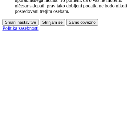
uporabniškega računa. To pomeni, da o vas ne moremo
ničesar sklepati, prav tako dobljeni podatki ne bodo nikoli
posredovani tretjim osebam.
Shrani nastavitve
Strinjam se
Samo obvezno
Politika zasebnosti