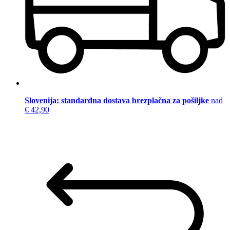
Slovenija: standardna dostava brezplačna za pošiljke
nad
€ 42,90