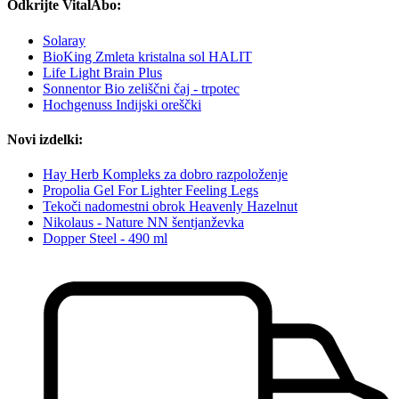
Odkrijte VitalAbo:
Solaray
BioKing Zmleta kristalna sol HALIT
Life Light Brain Plus
Sonnentor Bio zeliščni čaj - trpotec
Hochgenuss Indijski oreščki
Novi izdelki:
Hay Herb Kompleks za dobro razpoloženje
Propolia Gel For Lighter Feeling Legs
Tekoči nadomestni obrok Heavenly Hazelnut
Nikolaus - Nature NN šentjanževka
Dopper Steel - 490 ml