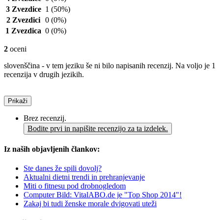
3 Zvezdice
1
(50%)
2 Zvezdici
0
(0%)
1 Zvezdica
0
(0%)
2
oceni
slovenščina - v tem jeziku še ni bilo napisanih recenzij. Na voljo je 1
recenzija v drugih jezikih.
Prikaži
Brez recenzij.
Bodite prvi in napišite recenzijo za ta izdelek.
Iz naših objavljenih člankov:
Ste danes že spili dovolj?
Aktualni dietni trendi in prehranjevanje
Miti o fitnesu pod drobnogledom
Computer Bild: VitalABO.de je "Top Shop 2014"!
Zakaj bi tudi ženske morale dvigovati uteži