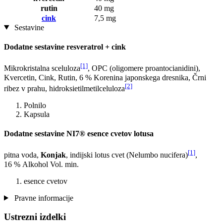
rutin
40 mg
cink
7,5 mg
Sestavine
Dodatne sestavine resveratrol + cink
[1]
Mikrokristalna sceluloza
, OPC (oligomere proantocianidini),
Kvercetin, Cink, Rutin, 6 % Korenina japonskega dresnika, Črni
[2]
ribez v prahu, hidroksietilmetilceluloza
Polnilo
Kapsula
Dodatne sestavine NI7® esence cvetov lotusa
[1]
pitna voda,
Konjak
, indijski lotus cvet (Nelumbo nucifera)
,
16 % Alkohol Vol. min.
esence cvetov
Pravne informacije
Ustrezni izdelki