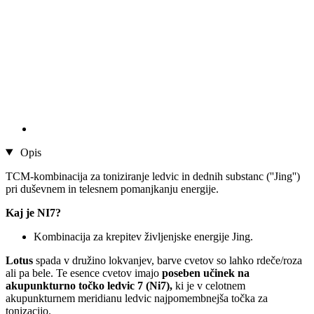
Opis
TCM-kombinacija za toniziranje ledvic in dednih substanc (''Jing'')
pri duševnem in telesnem pomanjkanju energije.
Kaj je NI7?
Kombinacija za krepitev življenjske energije Jing.
Lotus
spada v družino lokvanjev, barve cvetov so lahko rdeče/roza
ali pa bele. Te esence cvetov imajo
poseben učinek na
akupunkturno točko ledvic 7 (Ni7),
ki je v celotnem
akupunkturnem meridianu ledvic najpomembnejša točka za
tonizacijo.