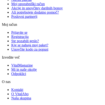
Moj uporabniški račun
Akcije in unovčitev darilnih bonov
Ali potrebujete dodatno pomoč?
Poslovni partnerji
Moj račun
Prijavite se
Registracija
Ste pozabili geslo?
Kje se nahaja moj paket?
Unovčite kodo za popust
Izvedite več
VitalMagazine
Mi in naše okolje
Odpoklici
O nas
Kontakt
O VitalAbo
Naša skupina