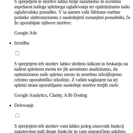
S sprejetjem te storitve lahko bolje razumemo in ocenimo
uspešnost našega spletnega oglaševanja ter optimiziramo našo
oglaševalsko ponudbo. V ta namen vaše šifrirane osebne
podatke sinhroniziramo z naslednjimi zunanjimi ponudniki, če
že uporabljate njihove storitve:
Google Ads
Izvedba
S sprejetjem teh storitev lahko sledimo klikom in brskanju na
našem spletnem mestu ter jih anonimno analiziramo, da
optimiziramo naše spletno mesto in nenehno izboljšujemo
celotno uporabniško izkušnjo. Z vašim soglasjem na tej
spletni strani uporabljamo naslednje storitve tretjih oseb:
Google Analytics, Clarity, A/B-Testing
Delovanje
S sprejetjem teh storitev vam lahko poleg osnovnih funkcij
zagotovimo tudi druge funkcije in vam omogočimo udobno