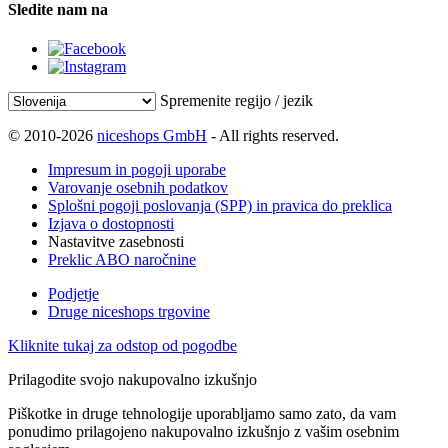
Sledite nam na
Spremenite regijo / jezik
© 2010-2026
niceshops GmbH
- All rights reserved.
Impresum in pogoji uporabe
Varovanje osebnih podatkov
Splošni pogoji poslovanja (SPP) in pravica do preklica
Izjava o dostopnosti
Nastavitve zasebnosti
Preklic ABO naročnine
Podjetje
Druge niceshops trgovine
Kliknite tukaj za odstop od pogodbe
Prilagodite svojo nakupovalno izkušnjo
Piškotke in druge tehnologije uporabljamo samo zato, da vam
ponudimo prilagojeno nakupovalno izkušnjo z vašim osebnim