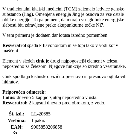
V tradicionalni kitajski medicini (TCM) zajemajo ledvice gensko
substanco (Jing). Omenjena energija Jing je osnova za vse ostale
oblike energije. To pa pomeni, da morajo vse globoke energijske
slabosti biti zdravljene preko akupunkturne točke Ni7.
V tem primeru je dodaten dar lotusa izredno pomemben.
Resveratrol
spada k flavonoidom in se topi tako v vodi kot v
maščobi.
Element v sledeh
cink
je drugi najpogostejši element v telesu,
neposredno za železom. Njegove funkcije so izredno vsestranske.
Cink spodbuja kislinsko-bazično-presnovo in presnovo ogljikovih
hidratov.
Priporočen odmerek:
Lotus:
dnevno 5 kapljic zjutraj neposredno v usta.
Resveratrol:
2 kapsuli dnevno pred obrokom, z vodo.
Št. izd.:
LL-20685
Vsebina:
1 pakir.
EAN:
9005858206858
Št.-