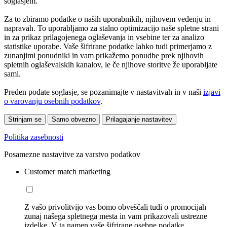
soglasjem.
Za to zbiramo podatke o naših uporabnikih, njihovem vedenju in
napravah. To uporabljamo za stalno optimizacijo naše spletne strani
in za prikaz prilagojenega oglaševanja in vsebine ter za analizo
statistike uporabe. Vaše šifrirane podatke lahko tudi primerjamo z
zunanjimi ponudniki in vam prikažemo ponudbe prek njihovih
spletnih oglaševalskih kanalov, le če njihove storitve že uporabljate
sami.
Preden podate soglasje, se pozanimajte v nastavitvah in v naši
izjavi
o varovanju osebnih podatkov
.
Strinjam se
Samo obvezno
Prilagajanje nastavitev
Politika zasebnosti
Posamezne nastavitve za varstvo podatkov
Customer match marketing
Z vašo privolitvijo vas bomo obveščali tudi o promocijah
zunaj našega spletnega mesta in vam prikazovali ustrezne
izdelke. V ta namen vaše šifrirane osebne podatke