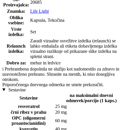
20685
Proizvajalca:
Znamka:
Life Light
Oblika
Kapsula, Tekočina
vsebine:
Vrste
Set
izdelka:
Zaradi vizualne osvežitve izdelka (relaunch) se
Relaunch
lahko embalaža ali etiketa dobavljenega izdelka
izdelka:
vizualno razlikuje od prikazane slike izdelka na
spletni strani.
Dobro za:
mehur in ledvice
i
Prehrambena dopolnila ne služijo kot nadomestilo za zdravo in
uravnoteženo prehrano. Shranite na mestih, ki niso dosegljiva
otrokom.
Priporočenega dnevnega odmerka ne smete prekoračiti.
Sestavine
na maksimalni dnevni
Sestavine
odmerek/porcijo (1 kaps.)
resveratrol
25 mg
črni ribez v prahu
20 mg
OPC (oligomerni
60 mg
proantocianidini)
kvercetin
40 mg