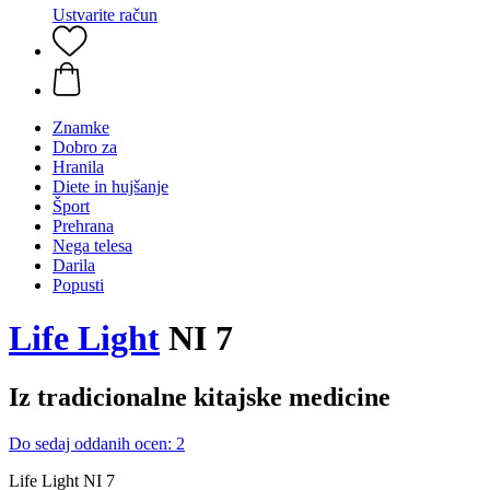
Ustvarite račun
Znamke
Dobro za
Hranila
Diete in hujšanje
Šport
Prehrana
Nega telesa
Darila
Popusti
Life Light
NI 7
Iz tradicionalne kitajske medicine
Do sedaj oddanih ocen: 2
Life Light NI 7