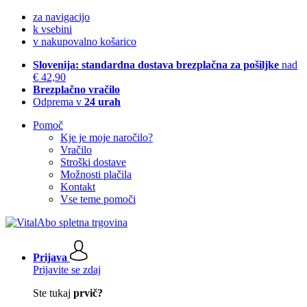
za navigacijo
k vsebini
v nakupovalno košarico
Slovenija: standardna dostava brezplačna za pošiljke
nad
€ 42,90
Brezplačno vračilo
Odprema v
24 urah
Pomoč
Kje je moje naročilo?
Vračilo
Stroški dostave
Možnosti plačila
Kontakt
Vse teme pomoči
Prijava
Prijavite se zdaj
Ste tukaj
prvič?