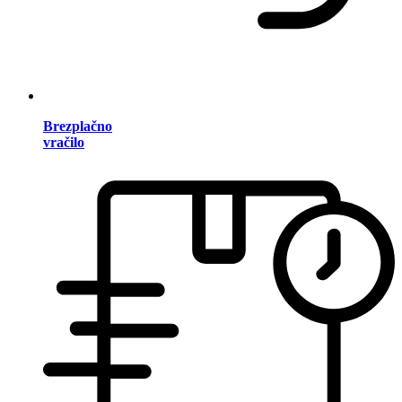
Brezplačno
vračilo