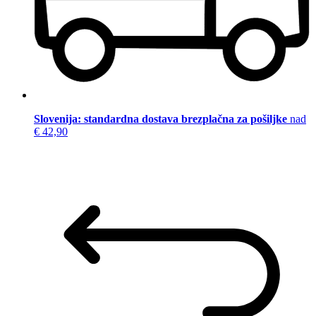
Slovenija: standardna dostava brezplačna za pošiljke
nad
€ 42,90