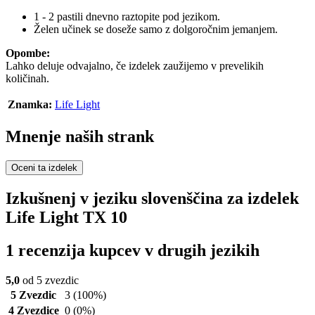
1 - 2 pastili dnevno raztopite pod jezikom.
Želen učinek se doseže samo z dolgoročnim jemanjem.
Opombe:
Lahko deluje odvajalno, če izdelek zaužijemo v prevelikih
količinah.
Znamka:
Life Light
Mnenje naših strank
Oceni ta izdelek
Izkušnenj v jeziku slovenščina za izdelek
Life Light TX 10
1 recenzija kupcev v drugih jezikih
5,0
od 5 zvezdic
5 Zvezdic
3
(100%)
4 Zvezdice
0
(0%)