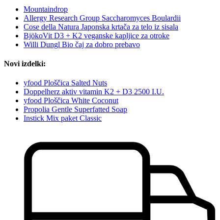
Mountaindrop
Allergy Research Group Saccharomyces Boulardii
Cose della Natura Japonska krtača za telo iz sisala
BjökoVit D3 + K2 veganske kapljice za otroke
Willi Dungl Bio čaj za dobro prebavo
Novi izdelki:
yfood Ploščica Salted Nuts
Doppelherz aktiv vitamin K2 + D3 2500 I.U.
yfood Ploščica White Coconut
Propolia Gentle Superfatted Soap
Instick Mix paket Classic