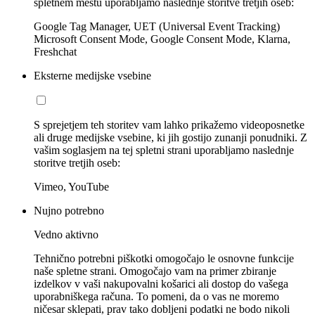
spletnem mestu uporabljamo naslednje storitve tretjih oseb:
Google Tag Manager, UET (Universal Event Tracking)
Microsoft Consent Mode, Google Consent Mode, Klarna,
Freshchat
Eksterne medijske vsebine
S sprejetjem teh storitev vam lahko prikažemo videoposnetke
ali druge medijske vsebine, ki jih gostijo zunanji ponudniki. Z
vašim soglasjem na tej spletni strani uporabljamo naslednje
storitve tretjih oseb:
Vimeo, YouTube
Nujno potrebno
Vedno aktivno
Tehnično potrebni piškotki omogočajo le osnovne funkcije
naše spletne strani. Omogočajo vam na primer zbiranje
izdelkov v vaši nakupovalni košarici ali dostop do vašega
uporabniškega računa. To pomeni, da o vas ne moremo
ničesar sklepati, prav tako dobljeni podatki ne bodo nikoli