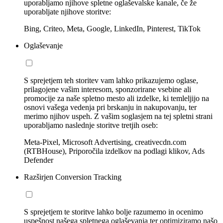
uporabljamo njihove spletne oglaševalske kanale, če že
uporabljate njihove storitve:
Bing, Criteo, Meta, Google, LinkedIn, Pinterest, TikTok
Oglaševanje
S sprejetjem teh storitev vam lahko prikazujemo oglase,
prilagojene vašim interesom, sponzorirane vsebine ali
promocije za naše spletno mesto ali izdelke, ki temleljijo na
osnovi vašega vedenja pri brskanju in nakupovanju, ter
merimo njihov uspeh. Z vašim soglasjem na tej spletni strani
uporabljamo naslednje storitve tretjih oseb:
Meta-Pixel, Microsoft Advertising, creativecdn.com
(RTBHouse), Priporočila izdelkov na podlagi klikov, Ads
Defender
Razširjen Conversion Tracking
S sprejetjem te storitve lahko bolje razumemo in ocenimo
uspešnost našega spletnega oglaševanja ter optimiziramo našo