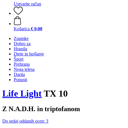
Ustvarite račun
Košarica
€ 0,00
Znamke
Dobro za
Hranila
Diete in hujšanje
Šport
Prehrana
Nega telesa
Darila
Popusti
Life Light
TX 10
Z N.A.D.H. in triptofanom
Do sedaj oddanih ocen: 3