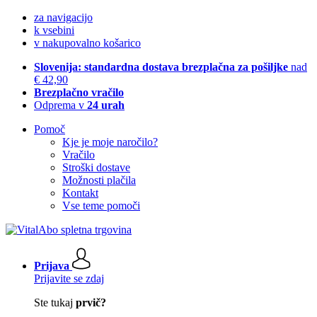
za navigacijo
k vsebini
v nakupovalno košarico
Slovenija: standardna dostava brezplačna za pošiljke
nad
€ 42,90
Brezplačno vračilo
Odprema v
24 urah
Pomoč
Kje je moje naročilo?
Vračilo
Stroški dostave
Možnosti plačila
Kontakt
Vse teme pomoči
Prijava
Prijavite se zdaj
Ste tukaj
prvič?