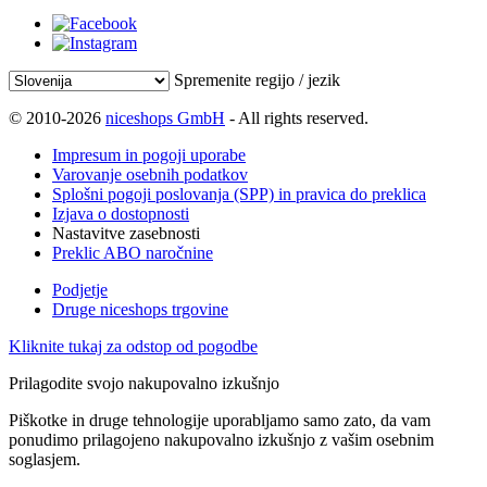
Spremenite regijo / jezik
© 2010-2026
niceshops GmbH
- All rights reserved.
Impresum in pogoji uporabe
Varovanje osebnih podatkov
Splošni pogoji poslovanja (SPP) in pravica do preklica
Izjava o dostopnosti
Nastavitve zasebnosti
Preklic ABO naročnine
Podjetje
Druge niceshops trgovine
Kliknite tukaj za odstop od pogodbe
Prilagodite svojo nakupovalno izkušnjo
Piškotke in druge tehnologije uporabljamo samo zato, da vam
ponudimo prilagojeno nakupovalno izkušnjo z vašim osebnim
soglasjem.