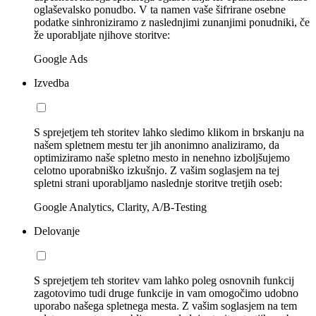
oglaševalsko ponudbo. V ta namen vaše šifrirane osebne
podatke sinhroniziramo z naslednjimi zunanjimi ponudniki, če
že uporabljate njihove storitve:
Google Ads
Izvedba
S sprejetjem teh storitev lahko sledimo klikom in brskanju na
našem spletnem mestu ter jih anonimno analiziramo, da
optimiziramo naše spletno mesto in nenehno izboljšujemo
celotno uporabniško izkušnjo. Z vašim soglasjem na tej
spletni strani uporabljamo naslednje storitve tretjih oseb:
Google Analytics, Clarity, A/B-Testing
Delovanje
S sprejetjem teh storitev vam lahko poleg osnovnih funkcij
zagotovimo tudi druge funkcije in vam omogočimo udobno
uporabo našega spletnega mesta. Z vašim soglasjem na tem