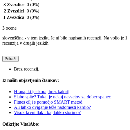
3 Zvezdice
0
(0%)
2 Zvezdici
0
(0%)
1 Zvezdica
0
(0%)
3
ocene
slovenščina - v tem jeziku še ni bilo napisanih recenzij. Na voljo je 1
recenzija v drugih jezikih.
Prikaži
Brez recenzij.
Iz naših objavljenih člankov:
Hrana, ki je skoraj brez kalorij
Slabo spite? Tukaj je nekaj nasvetov za dober spanec
Fitnes cilji s pomočjo SMART metod
Ali lahko dviganje teže nadomesti kardio?
Visok krvni tlak - kaj lahko storimo?
Odkrijte VitalAbo: