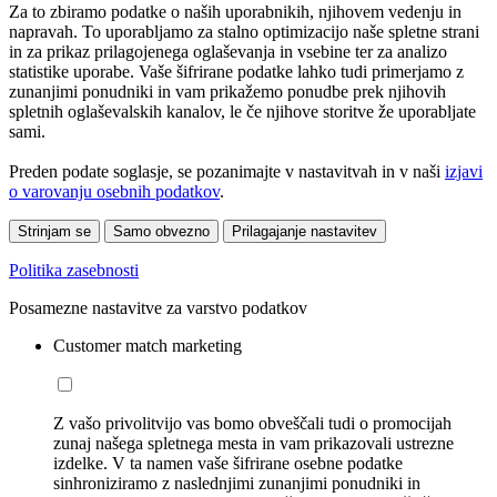
Za to zbiramo podatke o naših uporabnikih, njihovem vedenju in
napravah. To uporabljamo za stalno optimizacijo naše spletne strani
in za prikaz prilagojenega oglaševanja in vsebine ter za analizo
statistike uporabe. Vaše šifrirane podatke lahko tudi primerjamo z
zunanjimi ponudniki in vam prikažemo ponudbe prek njihovih
spletnih oglaševalskih kanalov, le če njihove storitve že uporabljate
sami.
Preden podate soglasje, se pozanimajte v nastavitvah in v naši
izjavi
o varovanju osebnih podatkov
.
Strinjam se
Samo obvezno
Prilagajanje nastavitev
Politika zasebnosti
Posamezne nastavitve za varstvo podatkov
Customer match marketing
Z vašo privolitvijo vas bomo obveščali tudi o promocijah
zunaj našega spletnega mesta in vam prikazovali ustrezne
izdelke. V ta namen vaše šifrirane osebne podatke
sinhroniziramo z naslednjimi zunanjimi ponudniki in