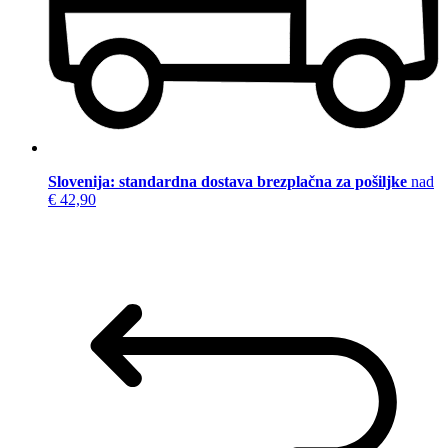
Slovenija: standardna dostava brezplačna za pošiljke
nad
€ 42,90