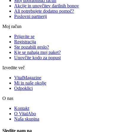
Moj uporabniški račun
Akcije in unovčitev darilnih bonov
Ali potrebujete dodatno pomoč?
Poslovni partnerji
Moj račun
Prijavite se
Registracija
Ste pozabili geslo?
Kje se nahaja moj paket?
Unovčite kodo za popust
Izvedite več
VitalMagazine
Mi in naše okolje
Odpoklici
O nas
Kontakt
O VitalAbo
Naša skupina
Sledite nam na