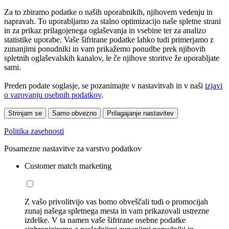
Za to zbiramo podatke o naših uporabnikih, njihovem vedenju in
napravah. To uporabljamo za stalno optimizacijo naše spletne strani
in za prikaz prilagojenega oglaševanja in vsebine ter za analizo
statistike uporabe. Vaše šifrirane podatke lahko tudi primerjamo z
zunanjimi ponudniki in vam prikažemo ponudbe prek njihovih
spletnih oglaševalskih kanalov, le če njihove storitve že uporabljate
sami.
Preden podate soglasje, se pozanimajte v nastavitvah in v naši
izjavi
o varovanju osebnih podatkov
.
Strinjam se
Samo obvezno
Prilagajanje nastavitev
Politika zasebnosti
Posamezne nastavitve za varstvo podatkov
Customer match marketing
Z vašo privolitvijo vas bomo obveščali tudi o promocijah
zunaj našega spletnega mesta in vam prikazovali ustrezne
izdelke. V ta namen vaše šifrirane osebne podatke