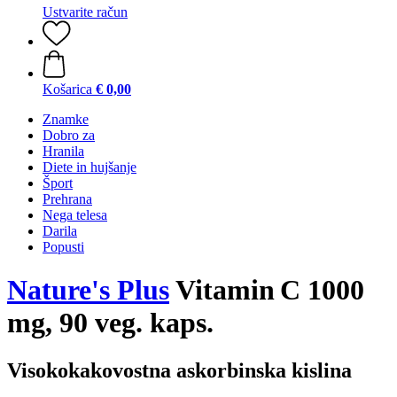
Ustvarite račun
Košarica
€ 0,00
Znamke
Dobro za
Hranila
Diete in hujšanje
Šport
Prehrana
Nega telesa
Darila
Popusti
Nature's Plus
Vitamin C 1000
mg, 90 veg. kaps.
Visokokakovostna askorbinska kislina