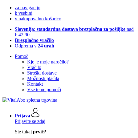
za navigacijo
k vsebini
v nakupovalno košarico
Slovenija: standardna dostava brezplačna za pošiljke
nad
€ 42,90
Brezplačno vračilo
Odprema v
24 urah
Pomoč
Kje je moje naročilo?
Vračilo
Stroški dostave
Možnosti plačila
Kontakt
Vse teme pomoči
Prijava
Prijavite se zdaj
Ste tukaj
prvič?