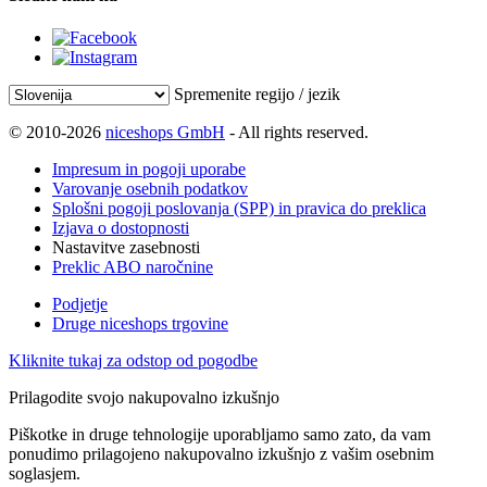
Spremenite regijo / jezik
© 2010-2026
niceshops GmbH
- All rights reserved.
Impresum in pogoji uporabe
Varovanje osebnih podatkov
Splošni pogoji poslovanja (SPP) in pravica do preklica
Izjava o dostopnosti
Nastavitve zasebnosti
Preklic ABO naročnine
Podjetje
Druge niceshops trgovine
Kliknite tukaj za odstop od pogodbe
Prilagodite svojo nakupovalno izkušnjo
Piškotke in druge tehnologije uporabljamo samo zato, da vam
ponudimo prilagojeno nakupovalno izkušnjo z vašim osebnim
soglasjem.