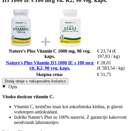
D3 1000 IE s 100 mcg vit. K2, 90 veg. kaps.
Nature's Plus Vitamin C 1000 mg, 90 veg.
€ 23,74
(€
kaps.
197,83 / kg)
Nature's Plus Vitamin D3 1000 IE s 100 mcg
€ 28,01
vit. K2, 90 veg. kaps.
(€ 583,54 / kg)
Skupna cena:
€ 51,75
Dodaj oboje v nakupovalno košarico
Opis
Visoko doziran vitamin C.
Vitamin C, kemično znan kot askorbinska kislina, je glavni
vodotopen antioksidant.
Izdelki Nature's Plus so 100% naravni. Z garancijo kakovosti
neodvisnih laboratorijev.