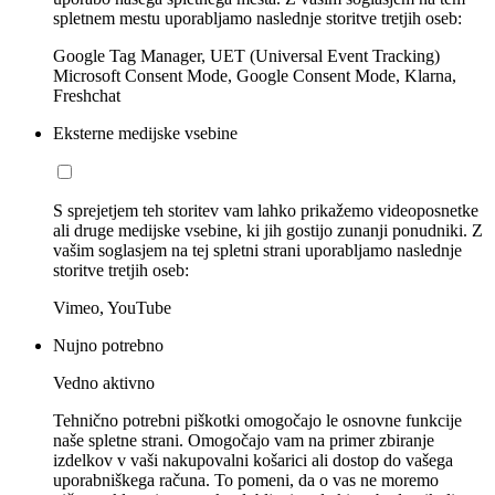
spletnem mestu uporabljamo naslednje storitve tretjih oseb:
Google Tag Manager, UET (Universal Event Tracking)
Microsoft Consent Mode, Google Consent Mode, Klarna,
Freshchat
Eksterne medijske vsebine
S sprejetjem teh storitev vam lahko prikažemo videoposnetke
ali druge medijske vsebine, ki jih gostijo zunanji ponudniki. Z
vašim soglasjem na tej spletni strani uporabljamo naslednje
storitve tretjih oseb:
Vimeo, YouTube
Nujno potrebno
Vedno aktivno
Tehnično potrebni piškotki omogočajo le osnovne funkcije
naše spletne strani. Omogočajo vam na primer zbiranje
izdelkov v vaši nakupovalni košarici ali dostop do vašega
uporabniškega računa. To pomeni, da o vas ne moremo