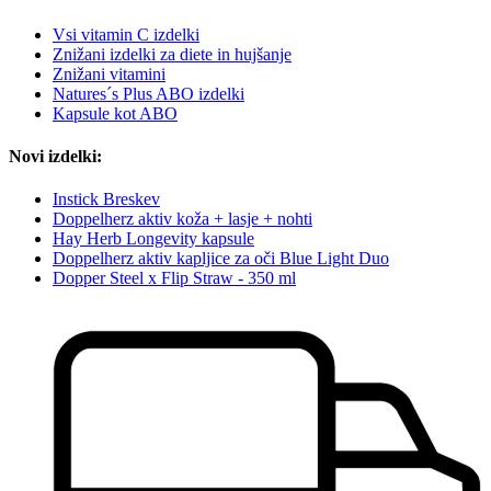
Vsi vitamin C izdelki
Znižani izdelki za diete in hujšanje
Znižani vitamini
Natures´s Plus ABO izdelki
Kapsule kot ABO
Novi izdelki:
Instick Breskev
Doppelherz aktiv koža + lasje + nohti
Hay Herb Longevity kapsule
Doppelherz aktiv kapljice za oči Blue Light Duo
Dopper Steel x Flip Straw - 350 ml