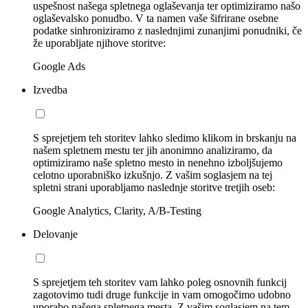
uspešnost našega spletnega oglaševanja ter optimiziramo našo
oglaševalsko ponudbo. V ta namen vaše šifrirane osebne
podatke sinhroniziramo z naslednjimi zunanjimi ponudniki, če
že uporabljate njihove storitve:
Google Ads
Izvedba
S sprejetjem teh storitev lahko sledimo klikom in brskanju na
našem spletnem mestu ter jih anonimno analiziramo, da
optimiziramo naše spletno mesto in nenehno izboljšujemo
celotno uporabniško izkušnjo. Z vašim soglasjem na tej
spletni strani uporabljamo naslednje storitve tretjih oseb:
Google Analytics, Clarity, A/B-Testing
Delovanje
S sprejetjem teh storitev vam lahko poleg osnovnih funkcij
zagotovimo tudi druge funkcije in vam omogočimo udobno
uporabo našega spletnega mesta. Z vašim soglasjem na tem