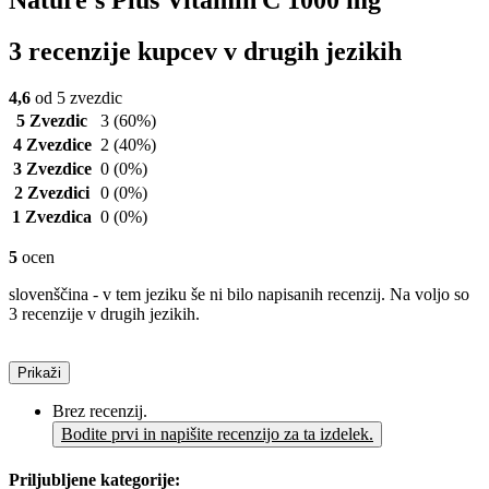
Nature's Plus Vitamin C 1000 mg
3 recenzije kupcev v drugih jezikih
4,6
od 5 zvezdic
5 Zvezdic
3
(60%)
4 Zvezdice
2
(40%)
3 Zvezdice
0
(0%)
2 Zvezdici
0
(0%)
1 Zvezdica
0
(0%)
5
ocen
slovenščina - v tem jeziku še ni bilo napisanih recenzij. Na voljo so
3 recenzije v drugih jezikih.
Prikaži
Brez recenzij.
Bodite prvi in napišite recenzijo za ta izdelek.
Priljubljene kategorije: