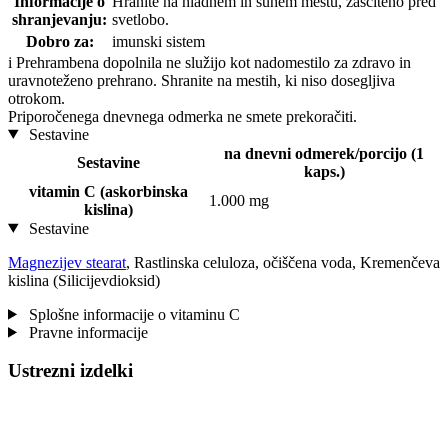
Informacije o
Hranite na hladnem in suhem mestu, zaščiteno pred
shranjevanju:
svetlobo.
Dobro za:
imunski sistem
i
Prehrambena dopolnila ne služijo kot nadomestilo za zdravo in
uravnoteženo prehrano. Shranite na mestih, ki niso dosegljiva
otrokom.
Priporočenega dnevnega odmerka ne smete prekoračiti.
Sestavine
na dnevni odmerek/porcijo (1
Sestavine
kaps.)
vitamin C (askorbinska
1.000 mg
kislina)
Sestavine
Magnezijev stearat
, Rastlinska celuloza, očiščena voda, Kremenčeva
kislina (Silicijevdioksid)
Splošne informacije o vitaminu C
Pravne informacije
Ustrezni izdelki