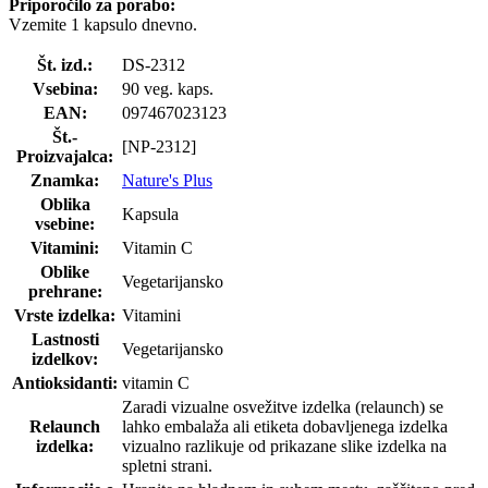
Priporočilo za porabo:
Vzemite 1 kapsulo dnevno.
Št. izd.:
DS-2312
Vsebina:
90 veg. kaps.
EAN:
097467023123
Št.-
[NP-2312]
Proizvajalca:
Znamka:
Nature's Plus
Oblika
Kapsula
vsebine:
Vitamini:
Vitamin C
Oblike
Vegetarijansko
prehrane:
Vrste izdelka:
Vitamini
Lastnosti
Vegetarijansko
izdelkov:
Antioksidanti:
vitamin C
Zaradi vizualne osvežitve izdelka (relaunch) se
Relaunch
lahko embalaža ali etiketa dobavljenega izdelka
izdelka:
vizualno razlikuje od prikazane slike izdelka na
spletni strani.