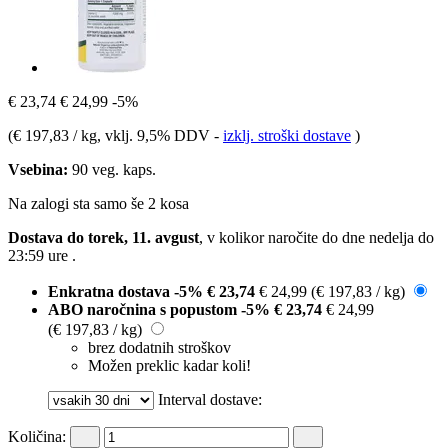
€ 23,74
€ 24,99
-5%
(
€ 197,83 / kg
, vklj. 9,5% DDV
-
izklj. stroški dostave
)
Vsebina:
90 veg. kaps.
Na zalogi sta samo še 2 kosa
Dostava do torek, 11. avgust
, v kolikor naročite do dne
nedelja do
23:59 ure
.
Enkratna dostava
-5%
€ 23,74
€ 24,99
(€ 197,83 / kg)
ABO naročnina s popustom
-5%
€ 23,74
€ 24,99
(€ 197,83 / kg)
brez dodatnih stroškov
Možen preklic kadar koli!
Interval dostave:
Količina: