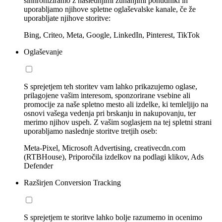
sinhroniziramo z naslednjimi zunanjimi ponudniki in
uporabljamo njihove spletne oglaševalske kanale, če že
uporabljate njihove storitve:
Bing, Criteo, Meta, Google, LinkedIn, Pinterest, TikTok
Oglaševanje
S sprejetjem teh storitev vam lahko prikazujemo oglase,
prilagojene vašim interesom, sponzorirane vsebine ali
promocije za naše spletno mesto ali izdelke, ki temleljijo na
osnovi vašega vedenja pri brskanju in nakupovanju, ter
merimo njihov uspeh. Z vašim soglasjem na tej spletni strani
uporabljamo naslednje storitve tretjih oseb:
Meta-Pixel, Microsoft Advertising, creativecdn.com
(RTBHouse), Priporočila izdelkov na podlagi klikov, Ads
Defender
Razširjen Conversion Tracking
S sprejetjem te storitve lahko bolje razumemo in ocenimo