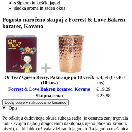
s šipkom in koščki jagod
sladka aroma in saden okus
Pogosto naročeno skupaj z Forrest & Love Bakren
kozarec, Kovano
Or Tea? Queen Berry, Pakiranje po 10 vrečk
€ 4,59
(€ 0,46 /
(10 kos.)
kos)
Forrest & Love Bakren kozarec, Kovano
€ 19,29
Skupna cena:
€ 23,88
Dodaj oboje v nakupovalno košarico
Opis
Po odkritju čudovitega okusa suhega sadja, je cesarica zanj trgovala
tudi s svojim najbolj dragocenim nakitom.(z njeno phoenix krono z
biseri), da bi lahko uživala v izbranih jagodah. Ta jagodna mešanica