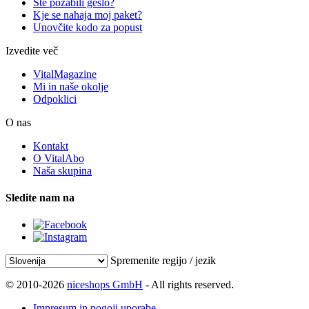
Ste pozabili geslo?
Kje se nahaja moj paket?
Unovčite kodo za popust
Izvedite več
VitalMagazine
Mi in naše okolje
Odpoklici
O nas
Kontakt
O VitalAbo
Naša skupina
Sledite nam na
Spremenite regijo / jezik
© 2010-2026
niceshops GmbH
- All rights reserved.
Impresum in pogoji uporabe