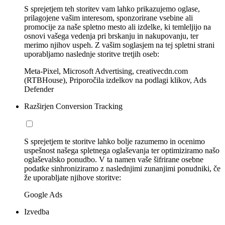
S sprejetjem teh storitev vam lahko prikazujemo oglase,
prilagojene vašim interesom, sponzorirane vsebine ali
promocije za naše spletno mesto ali izdelke, ki temleljijo na
osnovi vašega vedenja pri brskanju in nakupovanju, ter
merimo njihov uspeh. Z vašim soglasjem na tej spletni strani
uporabljamo naslednje storitve tretjih oseb:
Meta-Pixel, Microsoft Advertising, creativecdn.com
(RTBHouse), Priporočila izdelkov na podlagi klikov, Ads
Defender
Razširjen Conversion Tracking
S sprejetjem te storitve lahko bolje razumemo in ocenimo
uspešnost našega spletnega oglaševanja ter optimiziramo našo
oglaševalsko ponudbo. V ta namen vaše šifrirane osebne
podatke sinhroniziramo z naslednjimi zunanjimi ponudniki, če
že uporabljate njihove storitve:
Google Ads
Izvedba