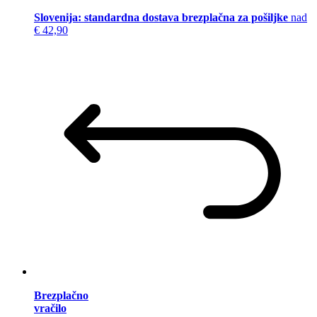
Slovenija: standardna dostava brezplačna za pošiljke
nad
€ 42,90
Brezplačno
vračilo