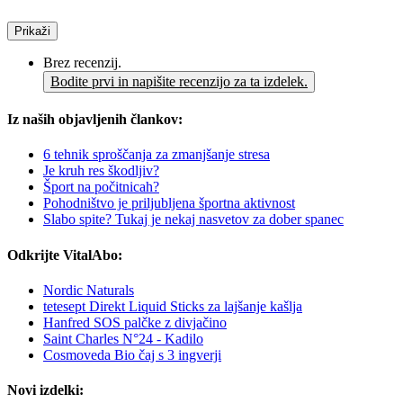
Prikaži
Brez recenzij.
Bodite prvi in napišite recenzijo za ta izdelek.
Iz naših objavljenih člankov:
6 tehnik sproščanja za zmanjšanje stresa
Je kruh res škodljiv?
Šport na počitnicah?
Pohodništvo je priljubljena športna aktivnost
Slabo spite? Tukaj je nekaj nasvetov za dober spanec
Odkrijte VitalAbo:
Nordic Naturals
tetesept Direkt Liquid Sticks za lajšanje kašlja
Hanfred SOS palčke z divjačino
Saint Charles N°24 - Kadilo
Cosmoveda Bio čaj s 3 ingverji
Novi izdelki: