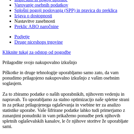
Varovanje osebnih podatkov
Splošni pogoji poslovanja (SPP) in pravica do preklica
Izjava o dostopnosti
Nastavitve zasebnosti
Preklic ABO naročnine
Podjetje
Druge niceshops trgovine
Kliknite tukaj za odstop od pogodbe
Prilagodite svojo nakupovalno izkušnjo
Piškotke in druge tehnologije uporabljamo samo zato, da vam
ponudimo prilagojeno nakupovalno izkušnjo z vašim osebnim
soglasjem.
Za to zbiramo podatke o naših uporabnikih, njihovem vedenju in
napravah. To uporabljamo za stalno optimizacijo naše spletne strani
in za prikaz prilagojenega oglaševanja in vsebine ter za analizo
statistike uporabe. Vaše šifrirane podatke lahko tudi primerjamo z
zunanjimi ponudniki in vam prikažemo ponudbe prek njihovih
spletnih oglaševalskih kanalov, le če njihove storitve že uporabljate
sami.