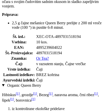
očara s svojim čudovitim sadnim okusom in sladko zapeljivim
vonjem.
Priprava:
2,5 g čajne mešanice Queen Berry prelijte z 200 ml vroče
vode (100 °) in pustite 6-8 minut.
Št. izd.:
XEC-OTA-4897031518194
Vsebina:
10 kos.
EAN:
4895239604022
Št.-Proizvajalca:
4897031518194
Znamka:
Or Tea?
Čaj:
v razsutem stanju, Čajne vrečke
Vrste izdelka:
Čaji
Lastnosti izdelkov:
BREZ kofeina
Ayurvedski izdelki:
Čaji
Organic Queen Berry
[1]
[1]
[1]
[1]
Hibiskus
, grozdje
, Bezeg
, naravna aroma, črni ribez
,
[1]
[1]
šipek
, borovnica
iz kontrolirane ekološke pridelave