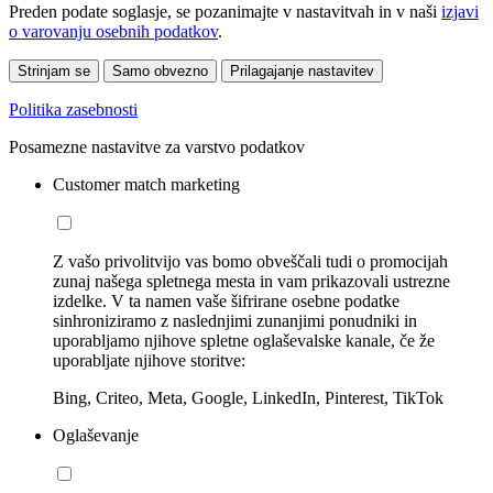
Preden podate soglasje, se pozanimajte v nastavitvah in v naši
izjavi
o varovanju osebnih podatkov
.
Strinjam se
Samo obvezno
Prilagajanje nastavitev
Politika zasebnosti
Posamezne nastavitve za varstvo podatkov
Customer match marketing
Z vašo privolitvijo vas bomo obveščali tudi o promocijah
zunaj našega spletnega mesta in vam prikazovali ustrezne
izdelke. V ta namen vaše šifrirane osebne podatke
sinhroniziramo z naslednjimi zunanjimi ponudniki in
uporabljamo njihove spletne oglaševalske kanale, če že
uporabljate njihove storitve:
Bing, Criteo, Meta, Google, LinkedIn, Pinterest, TikTok
Oglaševanje