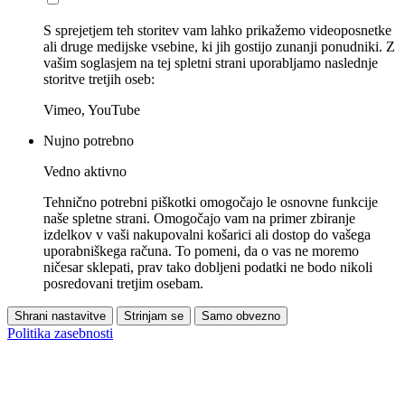
S sprejetjem teh storitev vam lahko prikažemo videoposnetke
ali druge medijske vsebine, ki jih gostijo zunanji ponudniki. Z
vašim soglasjem na tej spletni strani uporabljamo naslednje
storitve tretjih oseb:
Vimeo, YouTube
Nujno potrebno
Vedno aktivno
Tehnično potrebni piškotki omogočajo le osnovne funkcije
naše spletne strani. Omogočajo vam na primer zbiranje
izdelkov v vaši nakupovalni košarici ali dostop do vašega
uporabniškega računa. To pomeni, da o vas ne moremo
ničesar sklepati, prav tako dobljeni podatki ne bodo nikoli
posredovani tretjim osebam.
Shrani nastavitve
Strinjam se
Samo obvezno
Politika zasebnosti