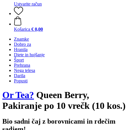
Ustvarite račun
Košarica
€ 0,00
Znamke
Dobro za
Hranila
Diete in hujšanje
Šport
Prehrana
Nega telesa
Darila
Popusti
Or Tea?
Queen Berry,
Pakiranje po 10 vrečk (10 kos.)
Bio sadni čaj z borovnicami in rdečim
sadjem!