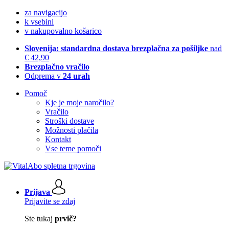
za navigacijo
k vsebini
v nakupovalno košarico
Slovenija: standardna dostava brezplačna za pošiljke
nad
€ 42,90
Brezplačno vračilo
Odprema v
24 urah
Pomoč
Kje je moje naročilo?
Vračilo
Stroški dostave
Možnosti plačila
Kontakt
Vse teme pomoči
Prijava
Prijavite se zdaj
Ste tukaj
prvič?