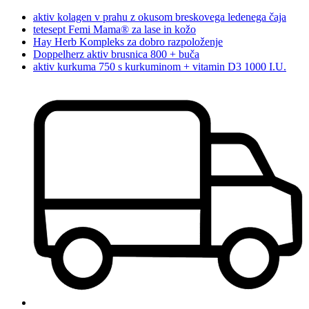
aktiv kolagen v prahu z okusom breskovega ledenega čaja
tetesept Femi Mama® za lase in kožo
Hay Herb Kompleks za dobro razpoloženje
Doppelherz aktiv brusnica 800 + buča
aktiv kurkuma 750 s kurkuminom + vitamin D3 1000 I.U.