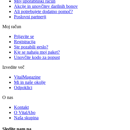
Moj uporabniški račun
Akcije in unovčitev darilnih bonov
Ali potrebujete dodatno pomoč?
Poslovni partnerji
Moj račun
Prijavite se
Registracija
Ste pozabili geslo?
Kje se nahaja moj paket?
Unovčite kodo za popust
Izvedite več
VitalMagazine
Mi in naše okolje
Odpoklici
O nas
Kontakt
O VitalAbo
Naša skupina
Sledite nam na