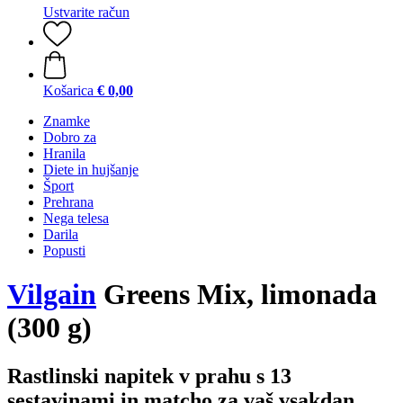
Ustvarite račun
Košarica
€ 0,00
Znamke
Dobro za
Hranila
Diete in hujšanje
Šport
Prehrana
Nega telesa
Darila
Popusti
Vilgain
Greens Mix, limonada
(300 g)
Rastlinski napitek v prahu s 13
sestavinami in matcho za vaš vsakdan