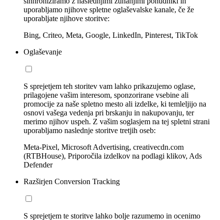
sinhroniziramo z naslednjimi zunanjimi ponudniki in
uporabljamo njihove spletne oglaševalske kanale, če že
uporabljate njihove storitve:
Bing, Criteo, Meta, Google, LinkedIn, Pinterest, TikTok
Oglaševanje
S sprejetjem teh storitev vam lahko prikazujemo oglase,
prilagojene vašim interesom, sponzorirane vsebine ali
promocije za naše spletno mesto ali izdelke, ki temleljijo na
osnovi vašega vedenja pri brskanju in nakupovanju, ter
merimo njihov uspeh. Z vašim soglasjem na tej spletni strani
uporabljamo naslednje storitve tretjih oseb:
Meta-Pixel, Microsoft Advertising, creativecdn.com
(RTBHouse), Priporočila izdelkov na podlagi klikov, Ads
Defender
Razširjen Conversion Tracking
S sprejetjem te storitve lahko bolje razumemo in ocenimo