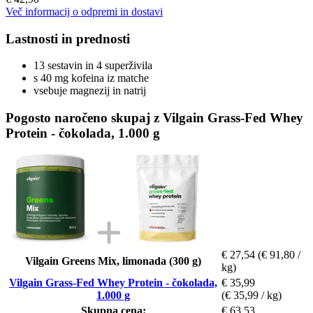
Več informacij o odpremi in dostavi
Lastnosti in prednosti
13 sestavin in 4 superživila
s 40 mg kofeina iz matche
vsebuje magnezij in natrij
Pogosto naročeno skupaj z Vilgain Grass-Fed Whey
Protein - čokolada, 1.000 g
€ 27,54
(€ 91,80 /
Vilgain Greens Mix, limonada (300 g)
kg)
Vilgain Grass-Fed Whey Protein - čokolada,
€ 35,99
1.000 g
(€ 35,99 / kg)
Skupna cena:
€ 63,53