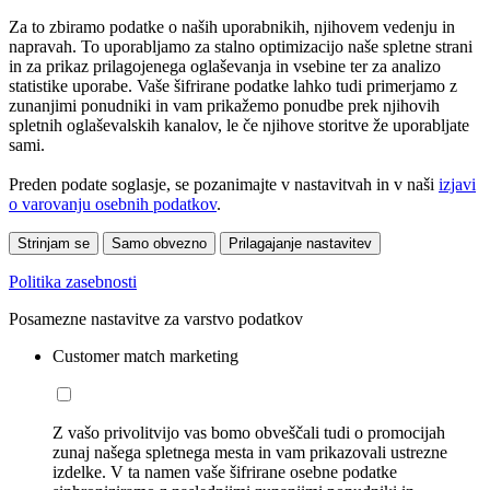
Za to zbiramo podatke o naših uporabnikih, njihovem vedenju in
napravah. To uporabljamo za stalno optimizacijo naše spletne strani
in za prikaz prilagojenega oglaševanja in vsebine ter za analizo
statistike uporabe. Vaše šifrirane podatke lahko tudi primerjamo z
zunanjimi ponudniki in vam prikažemo ponudbe prek njihovih
spletnih oglaševalskih kanalov, le če njihove storitve že uporabljate
sami.
Preden podate soglasje, se pozanimajte v nastavitvah in v naši
izjavi
o varovanju osebnih podatkov
.
Strinjam se
Samo obvezno
Prilagajanje nastavitev
Politika zasebnosti
Posamezne nastavitve za varstvo podatkov
Customer match marketing
Z vašo privolitvijo vas bomo obveščali tudi o promocijah
zunaj našega spletnega mesta in vam prikazovali ustrezne
izdelke. V ta namen vaše šifrirane osebne podatke