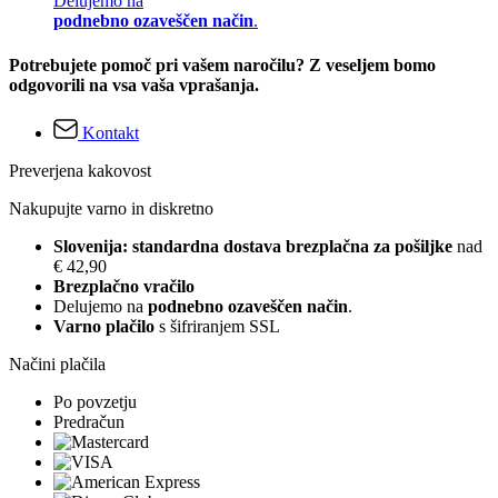
Delujemo na
podnebno ozaveščen način
.
Potrebujete pomoč pri vašem naročilu? Z veseljem bomo
odgovorili na vsa vaša vprašanja.
Kontakt
Preverjena kakovost
Nakupujte varno in diskretno
Slovenija: standardna dostava brezplačna za pošiljke
nad
€ 42,90
Brezplačno vračilo
Delujemo na
podnebno ozaveščen način
.
Varno plačilo
s šifriranjem SSL
Načini plačila
Po povzetju
Predračun