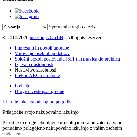
Spremenite regijo / jezik
© 2010-2026
niceshops GmbH
- All rights reserved.
Impresum in pogoji uporabe
Varovanje osebnih podatkov
Splošni pogoji poslovanja (SPP) in pravica do preklica
Izjava o dostopnosti
Nastavitve zasebnosti
Preklic ABO naročnine
Podjetje
Druge niceshops trgovine
Kliknite tukaj za odstop od pogodbe
Prilagodite svojo nakupovalno izkušnjo
Piškotke in druge tehnologije uporabljamo samo zato, da vam
ponudimo prilagojeno nakupovalno izkušnjo z vašim osebnim
soglasjem.