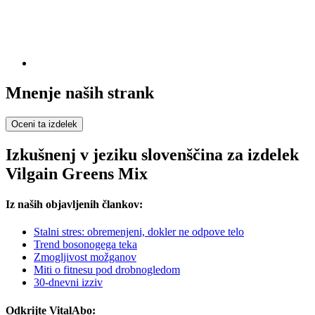
Mnenje naših strank
Oceni ta izdelek
Izkušnenj v jeziku slovenščina za izdelek
Vilgain Greens Mix
Iz naših objavljenih člankov:
Stalni stres: obremenjeni, dokler ne odpove telo
Trend bosonogega teka
Zmogljivost možganov
Miti o fitnesu pod drobnogledom
30-dnevni izziv
Odkrijte VitalAbo: