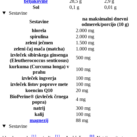
beljakovine
28,5 g
2,9 g
Sol
0,1 g
0,01 g
Sestavine
na maksimalni dnevni
Sestavine
odmerek/porcijo (10 g)
hlorela
2.000 mg
spirulina
2.000 mg
zeleni ječmen
1.500 mg
zeleni čaj mača (matcha)
1.000 mg
izvleček sibirskega ginsenga
500 mg
(Eleutherococcus senticosus)
kurkuma (Curcuma longa) v
100 mg
prahu
izvleček ingverja
100 mg
izvleček listov poprove mete
100 mg
koencim Q10
20 mg
BioPerine® (izvleček črnega
4 mg
popra)
natrij
300 mg
kalij
100 mg
magnezij
88 mg
Sestavine
[1]
[1]
[1]