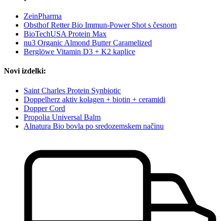
ZeinPharma
Obsthof Retter Bio Immun-Power Shot s česnom
BioTechUSA Protein Max
nu3 Organic Almond Butter Caramelized
Berglöwe Vitamin D3 + K2 kaplice
Novi izdelki:
Saint Charles Protein Synbiotic
Doppelherz aktiv kolagen + biotin + ceramidi
Dopper Cord
Propolia Universal Balm
Alnatura Bio bovla po sredozemskem načinu