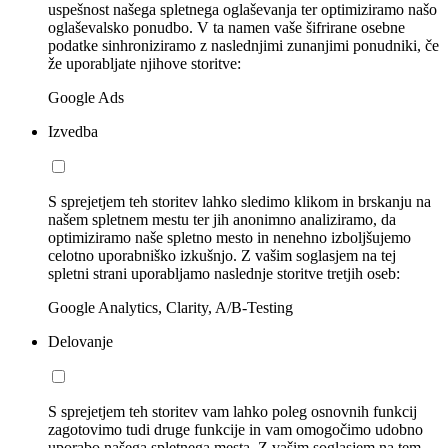
uspešnost našega spletnega oglaševanja ter optimiziramo našo
oglaševalsko ponudbo. V ta namen vaše šifrirane osebne
podatke sinhroniziramo z naslednjimi zunanjimi ponudniki, če
že uporabljate njihove storitve:
Google Ads
Izvedba
S sprejetjem teh storitev lahko sledimo klikom in brskanju na
našem spletnem mestu ter jih anonimno analiziramo, da
optimiziramo naše spletno mesto in nenehno izboljšujemo
celotno uporabniško izkušnjo. Z vašim soglasjem na tej
spletni strani uporabljamo naslednje storitve tretjih oseb:
Google Analytics, Clarity, A/B-Testing
Delovanje
S sprejetjem teh storitev vam lahko poleg osnovnih funkcij
zagotovimo tudi druge funkcije in vam omogočimo udobno
uporabo našega spletnega mesta. Z vašim soglasjem na tem