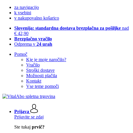
za navigacijo
k vsebini
v nakupovalno košarico
Slovenija: standardna dostava brezplačna za pošiljke
nad
€ 42,90
Brezplačno vračilo
Odprema v
24 urah
Pomoč
Kje je moje naročilo?
Vračilo
Stroški dostave
Možnosti plačila
Kontakt
Vse teme pomoči
Prijava
Prijavite se zdaj
Ste tukaj
prvič?