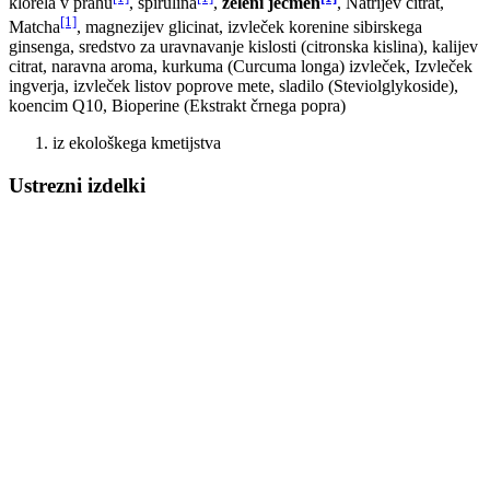
klorela v prahu
, spirulina
,
zeleni ječmen
, Natrijev citrat,
[1]
Matcha
, magnezijev glicinat, izvleček korenine sibirskega
ginsenga, sredstvo za uravnavanje kislosti (citronska kislina), kalijev
citrat, naravna aroma, kurkuma (Curcuma longa) izvleček, Izvleček
ingverja, izvleček listov poprove mete, sladilo (Steviolglykoside),
koencim Q10, Bioperine (Ekstrakt črnega popra)
iz ekološkega kmetijstva
Ustrezni izdelki