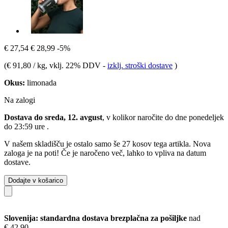
€ 27,54
€ 28,99
-5%
(
€ 91,80 / kg
, vklj. 22% DDV
-
izklj. stroški dostave
)
Okus:
limonada
Na zalogi
Dostava do sreda, 12. avgust
, v kolikor naročite do dne
ponedeljek
do 23:59 ure
.
V našem skladišču je ostalo samo še 27 kosov tega artikla. Nova
zaloga je na poti! Če je naročeno več, lahko to vpliva na datum
dostave.
Dodajte v košarico
Slovenija: standardna dostava brezplačna za pošiljke
nad
€ 42,90