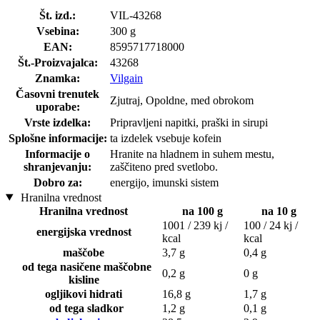
Št. izd.:
VIL-43268
Vsebina:
300 g
EAN:
8595717718000
Št.-Proizvajalca:
43268
Znamka:
Vilgain
Časovni trenutek
Zjutraj, Opoldne, med obrokom
uporabe:
Vrste izdelka:
Pripravljeni napitki, praški in sirupi
Splošne informacije:
ta izdelek vsebuje kofein
Informacije o
Hranite na hladnem in suhem mestu,
shranjevanju:
zaščiteno pred svetlobo.
Dobro za:
energijo, imunski sistem
Hranilna vrednost
Hranilna vrednost
na 100 g
na 10 g
1001 / 239 kj /
100 / 24 kj /
energijska vrednost
kcal
kcal
maščobe
3,7 g
0,4 g
od tega nasičene maščobne
0,2 g
0 g
kisline
ogljikovi hidrati
16,8 g
1,7 g
od tega sladkor
1,2 g
0,1 g