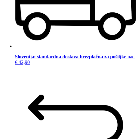
Slovenija: standardna dostava brezplačna za pošiljke
nad
€ 42,90