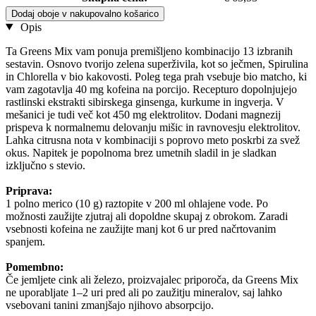
Dodaj oboje v nakupovalno košarico
Opis
Ta Greens Mix vam ponuja premišljeno kombinacijo 13 izbranih
sestavin. Osnovo tvorijo zelena superživila, kot so ječmen, Spirulina
in Chlorella v bio kakovosti. Poleg tega prah vsebuje bio matcho, ki
vam zagotavlja 40 mg kofeina na porcijo. Recepturo dopolnjujejo
rastlinski ekstrakti sibirskega ginsenga, kurkume in ingverja. V
mešanici je tudi več kot 450 mg elektrolitov. Dodani magnezij
prispeva k normalnemu delovanju mišic in ravnovesju elektrolitov.
Lahka citrusna nota v kombinaciji s poprovo meto poskrbi za svež
okus. Napitek je popolnoma brez umetnih sladil in je sladkan
izključno s stevio.
Priprava:
1 polno merico (10 g) raztopite v 200 ml ohlajene vode. Po
možnosti zaužijte zjutraj ali dopoldne skupaj z obrokom. Zaradi
vsebnosti kofeina ne zaužijte manj kot 6 ur pred načrtovanim
spanjem.
Pomembno:
Če jemljete cink ali železo, proizvajalec priporoča, da Greens Mix
ne uporabljate 1–2 uri pred ali po zaužitju mineralov, saj lahko
vsebovani tanini zmanjšajo njihovo absorpcijo.