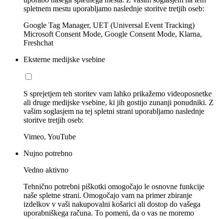
spletnem mestu uporabljamo naslednje storitve tretjih oseb:
Google Tag Manager, UET (Universal Event Tracking)
Microsoft Consent Mode, Google Consent Mode, Klarna,
Freshchat
Eksterne medijske vsebine
S sprejetjem teh storitev vam lahko prikažemo videoposnetke
ali druge medijske vsebine, ki jih gostijo zunanji ponudniki. Z
vašim soglasjem na tej spletni strani uporabljamo naslednje
storitve tretjih oseb:
Vimeo, YouTube
Nujno potrebno
Vedno aktivno
Tehnično potrebni piškotki omogočajo le osnovne funkcije
naše spletne strani. Omogočajo vam na primer zbiranje
izdelkov v vaši nakupovalni košarici ali dostop do vašega
uporabniškega računa. To pomeni, da o vas ne moremo