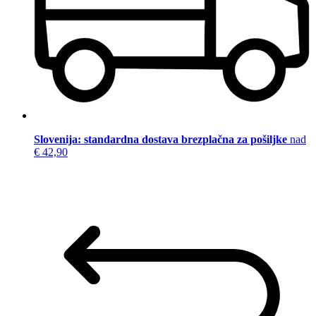
Slovenija: standardna dostava brezplačna za pošiljke
nad
€ 42,90