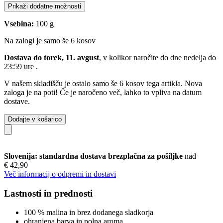
Prikaži dodatne možnosti
Vsebina:
100 g
Na zalogi je samo še 6 kosov
Dostava do torek, 11. avgust
, v kolikor naročite do dne
nedelja do
23:59 ure
.
V našem skladišču je ostalo samo še 6 kosov tega artikla. Nova
zaloga je na poti! Če je naročeno več, lahko to vpliva na datum
dostave.
Dodajte v košarico
Slovenija: standardna dostava brezplačna za pošiljke
nad
€ 42,90
Več informacij o odpremi in dostavi
Lastnosti in prednosti
100 % malina in brez dodanega sladkorja
ohranjena barva in polna aroma