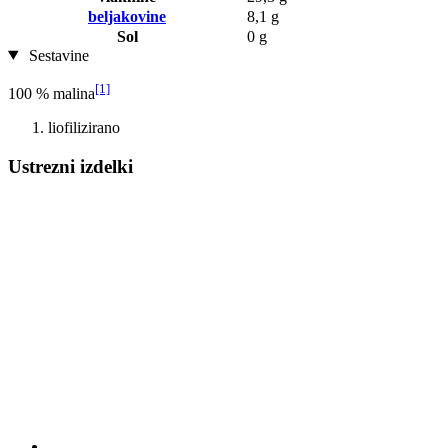
beljakovine
8,1 g
Sol
0 g
Sestavine
[1]
100 % malina
liofilizirano
Ustrezni izdelki