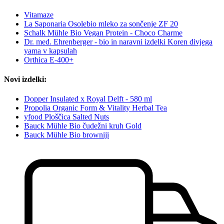
Vitamaze
La Saponaria Osolebio mleko za sončenje ZF 20
Schalk Mühle Bio Vegan Protein - Choco Charme
Dr. med. Ehrenberger - bio in naravni izdelki Koren divjega
yama v kapsulah
Orthica E-400+
Novi izdelki:
Dopper Insulated x Royal Delft - 580 ml
Propolia Organic Form & Vitality Herbal Tea
yfood Ploščica Salted Nuts
Bauck Mühle Bio čudežni kruh Gold
Bauck Mühle Bio browniji