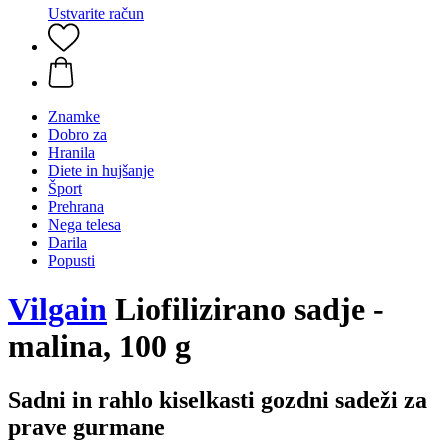
Ustvarite račun
Znamke
Dobro za
Hranila
Diete in hujšanje
Šport
Prehrana
Nega telesa
Darila
Popusti
Vilgain
Liofilizirano sadje -
malina, 100 g
Sadni in rahlo kiselkasti gozdni sadeži za
prave gurmane