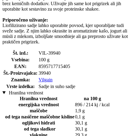
brez kemičnih dodatkov. Uživajte jih same kot prigrizek ali jih
uporabite kot sestavino za svoje proteinske shakee.
Priporočeno uživanje:
Liofilizirano sadje lahko uporabite povsod, kjer uporabljate tudi
sveže sadje. Z njim lahko okrasite in aromatizirate kašo, jogurt ali
müsli z mlekom, izboljšate smoothieje ali ga preprosto uživate kot
praktičen prigrizek.
Št. izd.:
VIL-39940
Vsebina:
100 g
EAN:
8595717715405
Št.-Proizvajalca:
39940
Znamka:
Vilgain
Vrste izdelka:
Sadje in suho sadje
Hranilna vrednost
Hranilna vrednost
na 100 g
energijska vrednost
896 / 214 kj / kcal
maščobe
1,9 g
od tega nasičene maščobne kisline
0,1 g
ogljikovi hidrati
30,1 g
od tega sladkor
30,1 g
vlaknine
29,3 g