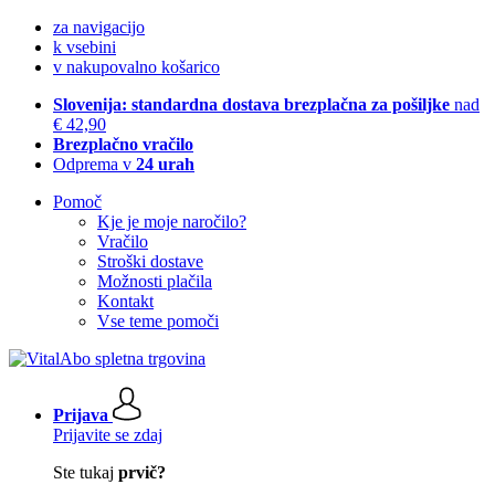
za navigacijo
k vsebini
v nakupovalno košarico
Slovenija: standardna dostava brezplačna za pošiljke
nad
€ 42,90
Brezplačno vračilo
Odprema v
24 urah
Pomoč
Kje je moje naročilo?
Vračilo
Stroški dostave
Možnosti plačila
Kontakt
Vse teme pomoči
Prijava
Prijavite se zdaj
Ste tukaj
prvič?