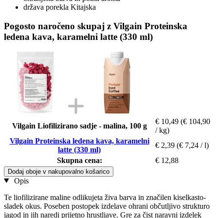
država porekla Kitajska
Pogosto naročeno skupaj z Vilgain Proteinska
ledena kava, karamelni latte (330 ml)
€ 10,49
(€ 104,90
Vilgain Liofilizirano sadje - malina, 100 g
/ kg)
Vilgain Proteinska ledena kava, karamelni
€ 2,39
(€ 7,24 / l)
latte (330 ml)
Skupna cena:
€ 12,88
Dodaj oboje v nakupovalno košarico
Opis
Te liofilizirane maline odlikujeta živa barva in značilen kiselkasto-
sladek okus. Poseben postopek izdelave ohrani občutljivo strukturo
jagod in jih naredi prijetno hrustljave. Gre za čist naravni izdelek