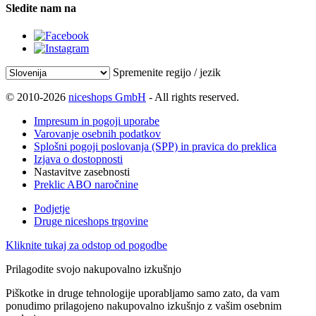
Sledite nam na
Spremenite regijo / jezik
© 2010-2026
niceshops GmbH
- All rights reserved.
Impresum in pogoji uporabe
Varovanje osebnih podatkov
Splošni pogoji poslovanja (SPP) in pravica do preklica
Izjava o dostopnosti
Nastavitve zasebnosti
Preklic ABO naročnine
Podjetje
Druge niceshops trgovine
Kliknite tukaj za odstop od pogodbe
Prilagodite svojo nakupovalno izkušnjo
Piškotke in druge tehnologije uporabljamo samo zato, da vam
ponudimo prilagojeno nakupovalno izkušnjo z vašim osebnim