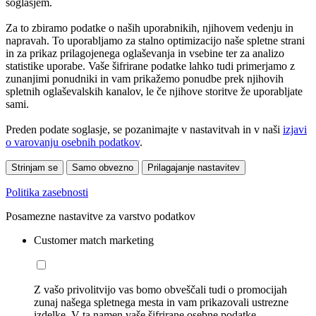
soglasjem.
Za to zbiramo podatke o naših uporabnikih, njihovem vedenju in
napravah. To uporabljamo za stalno optimizacijo naše spletne strani
in za prikaz prilagojenega oglaševanja in vsebine ter za analizo
statistike uporabe. Vaše šifrirane podatke lahko tudi primerjamo z
zunanjimi ponudniki in vam prikažemo ponudbe prek njihovih
spletnih oglaševalskih kanalov, le če njihove storitve že uporabljate
sami.
Preden podate soglasje, se pozanimajte v nastavitvah in v naši
izjavi
o varovanju osebnih podatkov
.
Strinjam se
Samo obvezno
Prilagajanje nastavitev
Politika zasebnosti
Posamezne nastavitve za varstvo podatkov
Customer match marketing
Z vašo privolitvijo vas bomo obveščali tudi o promocijah
zunaj našega spletnega mesta in vam prikazovali ustrezne
izdelke. V ta namen vaše šifrirane osebne podatke