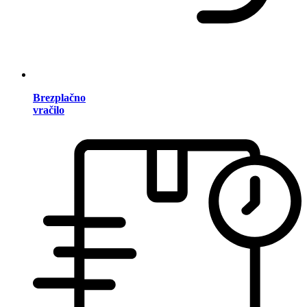
Brezplačno
vračilo