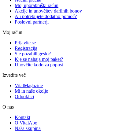
Moj uporabniški račun
Akcije in unovčitev darilnih bonov
Ali potrebujete dodatno pomoč?
Poslovni partnerji
Moj račun
Prijavite se
Registracija
Ste pozabili geslo?
Kje se nahaja moj paket?
Unovčite kodo za popust
Izvedite več
VitalMagazine
Mi in naše okolje
Odpoklici
O nas
Kontakt
O VitalAbo
Naša skupina