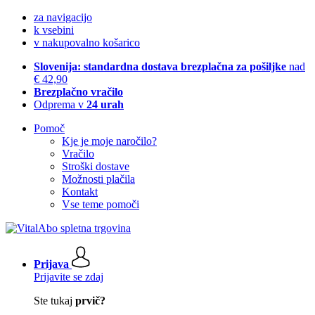
za navigacijo
k vsebini
v nakupovalno košarico
Slovenija: standardna dostava brezplačna za pošiljke
nad
€ 42,90
Brezplačno vračilo
Odprema v
24 urah
Pomoč
Kje je moje naročilo?
Vračilo
Stroški dostave
Možnosti plačila
Kontakt
Vse teme pomoči
Prijava
Prijavite se zdaj
Ste tukaj
prvič?