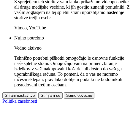
S sprejetjem teh storitev vam lahko prikažemo videoposnetke
ali druge medijske vsebine, ki jih gostijo zunanji ponudniki. Z
vašim soglasjem na tej spletni strani uporabljamo naslednje
storitve tretjih oseb:
Vimeo, YouTube
Nujno potrebno
Vedno aktivno
Tehnično potrebni piškotki omogočajo le osnovne funkcije
naše spletne strani. Omogočajo vam na primer zbiranje
izdelkov v vaši nakupovalni košarici ali dostop do vašega
uporabniškega računa. To pomeni, da o vas ne moremo
ničesar sklepati, prav tako dobljeni podatki ne bodo nikoli
posredovani tretjim osebam.
Shrani nastavitve
Strinjam se
Samo obvezno
Politika zasebnosti