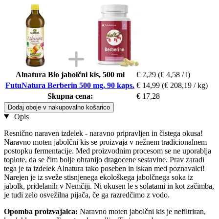
Alnatura Bio jabolčni kis, 500 ml
€ 2,29
(€ 4,58 / l)
FutuNatura Berberin 500 mg, 90 kaps.
€ 14,99
(€ 208,19 / kg)
Skupna cena:
€ 17,28
Dodaj oboje v nakupovalno košarico
Opis
Resnično naraven izdelek - naravno pripravljen in čistega okusa!
Naravno moten jabolčni kis se proizvaja v nežnem tradicionalnem
postopku fermentacije. Med proizvodnim procesom se ne uporablja
toplote, da se čim bolje ohranijo dragocene sestavine. Prav zaradi
tega je ta izdelek Alnatura tako poseben in iskan med poznavalci!
Narejen je iz sveže stisnjenega ekološkega jabolčnega soka iz
jabolk, pridelanih v Nemčiji. Ni okusen le s solatami in kot začimba,
je tudi zelo osvežilna pijača, če ga razredčimo z vodo.
Opomba proizvajalca:
Naravno moten jabolčni kis je nefiltriran,