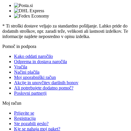
* Ti stroški dostave veljajo za standardno pošiljanje. Lahko pride do
dodatnih stroškov, npr. zaradi teže, velikosti ali lastnosti izdelkov. Te
informacije najdete neposredno v opisu izdelka.
Pomoč in podpora
Kako oddati naročilo
Odprema in dostava naročila
Vračila
Načini plačila
Moj uporabniški račun
Akcije in unovčitev darilnih bonov
Ali potrebujete dodatno pomoč?
Poslovni partnerji
Moj račun
Prijavite se
Registracija
Ste pozabili geslo?
Kje se nahaja moj paket?