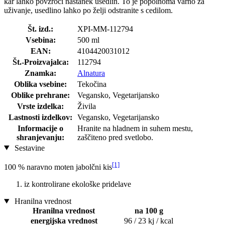
kar lahko povzroči nastanek usedlin. To je popolnoma varno za
uživanje, usedlino lahko po želji odstranite s cedilom.
Št. izd.:
XPI-MM-112794
Vsebina:
500 ml
EAN:
4104420031012
Št.-Proizvajalca:
112794
Znamka:
Alnatura
Oblika vsebine:
Tekočina
Oblike prehrane:
Vegansko, Vegetarijansko
Vrste izdelka:
Živila
Lastnosti izdelkov:
Vegansko, Vegetarijansko
Informacije o
Hranite na hladnem in suhem mestu,
shranjevanju:
zaščiteno pred svetlobo.
Sestavine
[1]
100 % naravno moten jabolčni kis
iz kontrolirane ekološke pridelave
Hranilna vrednost
Hranilna vrednost
na 100 g
energijska vrednost
96 / 23 kj / kcal