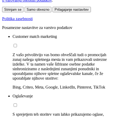
o varovanju osebnih podatkov
.
Strinjam se
Samo obvezno
Prilagajanje nastavitev
Politika zasebnosti
Posamezne nastavitve za varstvo podatkov
Customer match marketing
Z vašo privolitvijo vas bomo obveščali tudi o promocijah
zunaj našega spletnega mesta in vam prikazovali ustrezne
izdelke. V ta namen vaše šifrirane osebne podatke
sinhroniziramo z naslednjimi zunanjimi ponudniki in
uporabljamo njihove spletne oglaševalske kanale, če že
uporabljate njihove storitve:
Bing, Criteo, Meta, Google, LinkedIn, Pinterest, TikTok
Oglaševanje
S sprejetjem teh storitev vam lahko prikazujemo oglase,