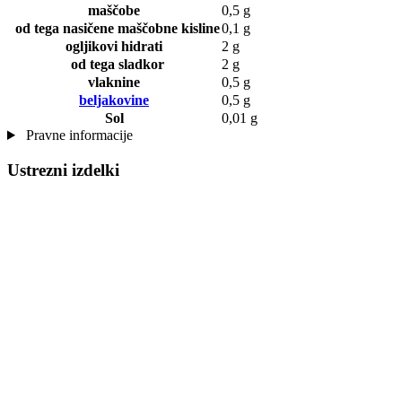
maščobe
0,5 g
od tega nasičene maščobne kisline
0,1 g
ogljikovi hidrati
2 g
od tega sladkor
2 g
vlaknine
0,5 g
beljakovine
0,5 g
Sol
0,01 g
Pravne informacije
Ustrezni izdelki