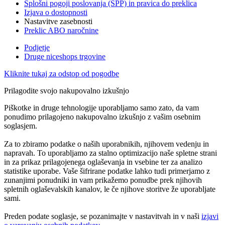
Splošni pogoji poslovanja (SPP) in pravica do preklica
Izjava o dostopnosti
Nastavitve zasebnosti
Preklic ABO naročnine
Podjetje
Druge niceshops trgovine
Kliknite tukaj za odstop od pogodbe
Prilagodite svojo nakupovalno izkušnjo
Piškotke in druge tehnologije uporabljamo samo zato, da vam
ponudimo prilagojeno nakupovalno izkušnjo z vašim osebnim
soglasjem.
Za to zbiramo podatke o naših uporabnikih, njihovem vedenju in
napravah. To uporabljamo za stalno optimizacijo naše spletne strani
in za prikaz prilagojenega oglaševanja in vsebine ter za analizo
statistike uporabe. Vaše šifrirane podatke lahko tudi primerjamo z
zunanjimi ponudniki in vam prikažemo ponudbe prek njihovih
spletnih oglaševalskih kanalov, le če njihove storitve že uporabljate
sami.
Preden podate soglasje, se pozanimajte v nastavitvah in v naši
izjavi