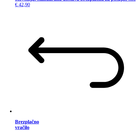
€ 42,90
Brezplačno
vračilo