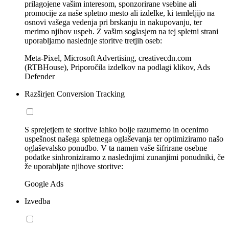
prilagojene vašim interesom, sponzorirane vsebine ali
promocije za naše spletno mesto ali izdelke, ki temleljijo na
osnovi vašega vedenja pri brskanju in nakupovanju, ter
merimo njihov uspeh. Z vašim soglasjem na tej spletni strani
uporabljamo naslednje storitve tretjih oseb:
Meta-Pixel, Microsoft Advertising, creativecdn.com
(RTBHouse), Priporočila izdelkov na podlagi klikov, Ads
Defender
Razširjen Conversion Tracking
S sprejetjem te storitve lahko bolje razumemo in ocenimo
uspešnost našega spletnega oglaševanja ter optimiziramo našo
oglaševalsko ponudbo. V ta namen vaše šifrirane osebne
podatke sinhroniziramo z naslednjimi zunanjimi ponudniki, če
že uporabljate njihove storitve:
Google Ads
Izvedba