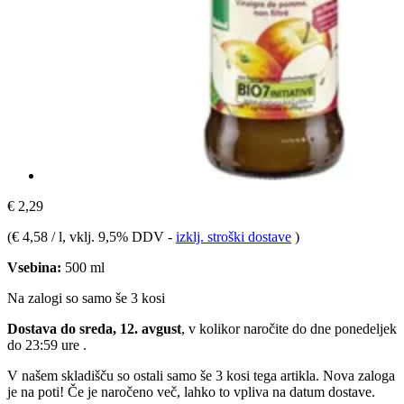
€ 2,29
(
€ 4,58 / l
, vklj. 9,5% DDV
-
izklj. stroški dostave
)
Vsebina:
500 ml
Na zalogi so samo še 3 kosi
Dostava do sreda, 12. avgust
, v kolikor naročite do dne
ponedeljek
do 23:59 ure
.
V našem skladišču so ostali samo še 3 kosi tega artikla. Nova zaloga
je na poti! Če je naročeno več, lahko to vpliva na datum dostave.