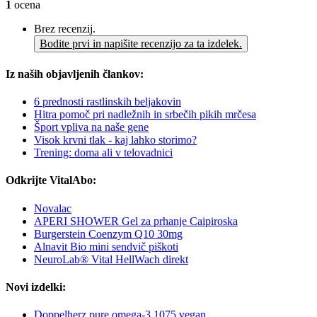
1
ocena
Brez recenzij.
Bodite prvi in napišite recenzijo za ta izdelek.
Iz naših objavljenih člankov:
6 prednosti rastlinskih beljakovin
Hitra pomoč pri nadležnih in srbečih pikih mrčesa
Šport vpliva na naše gene
Visok krvni tlak - kaj lahko storimo?
Trening: doma ali v telovadnici
Odkrijte VitalAbo:
Novalac
APERI SHOWER Gel za prhanje Caipiroska
Burgerstein Coenzym Q10 30mg
Alnavit Bio mini sendvič piškoti
NeuroLab® Vital HellWach direkt
Novi izdelki:
Doppelherz pure omega-3 1075 vegan