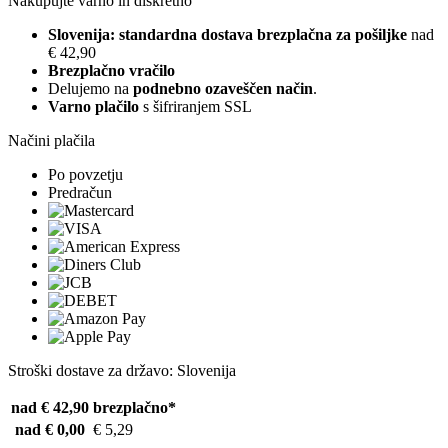
Nakupujte varno in diskretno
Slovenija: standardna dostava brezplačna za pošiljke
nad
€ 42,90
Brezplačno vračilo
Delujemo na
podnebno ozaveščen način
.
Varno plačilo
s šifriranjem SSL
Načini plačila
Po povzetju
Predračun
Stroški dostave za državo: Slovenija
nad € 42,90
brezplačno*
nad € 0,00
€ 5,29