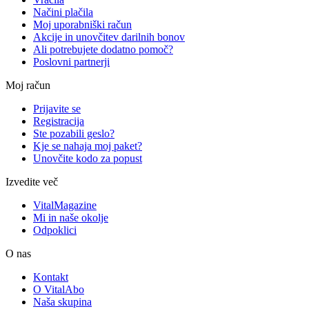
Načini plačila
Moj uporabniški račun
Akcije in unovčitev darilnih bonov
Ali potrebujete dodatno pomoč?
Poslovni partnerji
Moj račun
Prijavite se
Registracija
Ste pozabili geslo?
Kje se nahaja moj paket?
Unovčite kodo za popust
Izvedite več
VitalMagazine
Mi in naše okolje
Odpoklici
O nas
Kontakt
O VitalAbo
Naša skupina