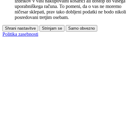
izdelkov v vaši nakupovalni košarici ali dostop do vašega
uporabniškega računa. To pomeni, da o vas ne moremo
ničesar sklepati, prav tako dobljeni podatki ne bodo nikoli
posredovani tretjim osebam.
Shrani nastavitve
Strinjam se
Samo obvezno
Politika zasebnosti