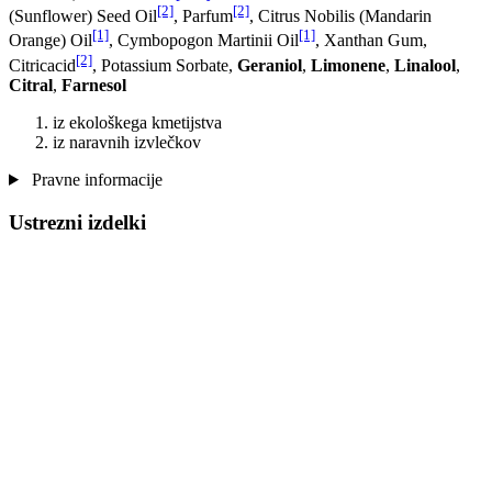
[2]
[2]
(Sunflower) Seed Oil
, Parfum
, Citrus Nobilis (Mandarin
[1]
[1]
Orange) Oil
, Cymbopogon Martinii Oil
, Xanthan Gum,
[2]
Citricacid
, Potassium Sorbate,
Geraniol
,
Limonene
,
Linalool
,
Citral
,
Farnesol
iz ekološkega kmetijstva
iz naravnih izvlečkov
Pravne informacije
Ustrezni izdelki