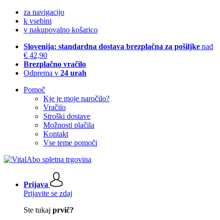
za navigacijo
k vsebini
v nakupovalno košarico
Slovenija: standardna dostava brezplačna za pošiljke
nad
€ 42,90
Brezplačno vračilo
Odprema v
24 urah
Pomoč
Kje je moje naročilo?
Vračilo
Stroški dostave
Možnosti plačila
Kontakt
Vse teme pomoči
Prijava
Prijavite se zdaj
Ste tukaj
prvič?