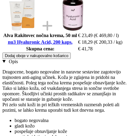
Alva Rakitovec nočna krema, 50 ml
€ 23,49
(€ 469,80 / l)
nu3 Hyaluronic Acid, 200 kaps.
€ 18,29
(€ 200,33 / kg)
Skupna cena:
€ 41,78
Dodaj oboje v nakupovalno košarico
Opis
Dragocene, bogato negovalne in naravne sestavine zagotovijo
trajnosten anti-aging učinek. Koža je zglajena in pridobi na
elastičnosti. Poleg tega nočna krema pospešuje obnavljanje kože.
Tako si lahko koža, od vsakdanjega stresa in sončne svetlobe
opomore. Škodljivi učinki prostih radikalov se zmanjšajo in
upočasni se staranje in gubanje kože.
Pri zelo suhi koži in pri težkih vremenskih razmerah poleti ali
pozimi, se lahko krema uporabi tudi kot dnevna nega.
bogato negovalna
gladi kožo
pospešuje obnavljanje kože