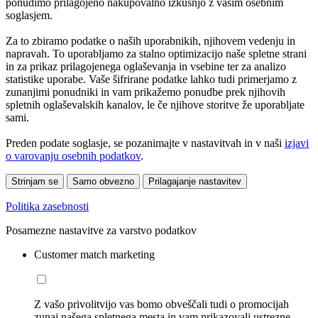
ponudimo prilagojeno nakupovalno izkušnjo z vašim osebnim
soglasjem.
Za to zbiramo podatke o naših uporabnikih, njihovem vedenju in
napravah. To uporabljamo za stalno optimizacijo naše spletne strani
in za prikaz prilagojenega oglaševanja in vsebine ter za analizo
statistike uporabe. Vaše šifrirane podatke lahko tudi primerjamo z
zunanjimi ponudniki in vam prikažemo ponudbe prek njihovih
spletnih oglaševalskih kanalov, le če njihove storitve že uporabljate
sami.
Preden podate soglasje, se pozanimajte v nastavitvah in v naši
izjavi
o varovanju osebnih podatkov
.
Strinjam se
Samo obvezno
Prilagajanje nastavitev
Politika zasebnosti
Posamezne nastavitve za varstvo podatkov
Customer match marketing
Z vašo privolitvijo vas bomo obveščali tudi o promocijah
zunaj našega spletnega mesta in vam prikazovali ustrezne