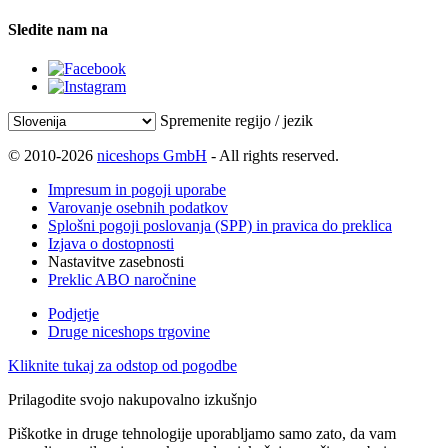
Sledite nam na
Spremenite regijo / jezik
© 2010-2026
niceshops GmbH
- All rights reserved.
Impresum in pogoji uporabe
Varovanje osebnih podatkov
Splošni pogoji poslovanja (SPP) in pravica do preklica
Izjava o dostopnosti
Nastavitve zasebnosti
Preklic ABO naročnine
Podjetje
Druge niceshops trgovine
Kliknite tukaj za odstop od pogodbe
Prilagodite svojo nakupovalno izkušnjo
Piškotke in druge tehnologije uporabljamo samo zato, da vam