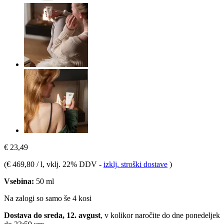
€ 23,49
(
€ 469,80 / l
, vklj. 22% DDV
-
izklj. stroški dostave
)
Vsebina:
50 ml
Na zalogi so samo še 4 kosi
Dostava do sreda, 12. avgust
, v kolikor naročite do dne
ponedeljek