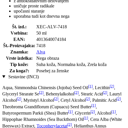
z antioksidativnim delovanjem
uničuje proste radikale
upočasni staranje
uporabna tudi kot dnevna nega
Št. izd.:
XEC-ALV-7418
Vsebina:
50 ml
EAN:
4013640074184
Št.-Proizvajalca:
7418
Znamka:
Alva
Vrste izdelka:
Nega obraza
Tip kože:
Suha koža, Normalna koža, Zrela koža
Za koga?:
Posebej za ženske
Sestavine (INCI)
[1]
[2]
Aqua, Simmondsia Chinensis (Jojoba) Seed Oil
, Lecithin
,
[2]
[2]
[2]
Glyceryl Stearate Se
, Behenylalkohol
, Stearic Acid
, Lauryl
[2]
[2]
[2]
[2]
Alcohol
, Myristyl Alcohol
, Cetyl Alcohol
, Palmitic Acid
,
[1]
Theobroma Grandiflorum (Cupuacu) Seed Butter
,
[1]
[2]
[1]
Butyrospermum Parkii (Shea) Butter
, Glycerin
, Alcohol
,
[1]
Hippophae Rhamnoides (Sea Buckthorn) Oil
, Cera Alba (White
[2]
Beeswax) Extract,
Tocopherylacetat
, Helianthus Annus