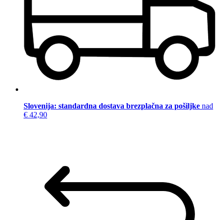
Slovenija: standardna dostava brezplačna za pošiljke
nad
€ 42,90