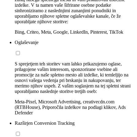
izdelke. V ta namen vaše šifrirane osebne podatke
sinhroniziramo z naslednjimi zunanjimi ponudniki in
uporabljamo njihove spletne oglaševalske kanale, če že
uporabljate njihove storitve:
Bing, Criteo, Meta, Google, LinkedIn, Pinterest, TikTok
Oglaševanje
S sprejetjem teh storitev vam lahko prikazujemo oglase,
prilagojene vašim interesom, sponzorirane vsebine ali
promocije za naše spletno mesto ali izdelke, ki temleljijo na
osnovi vašega vedenja pri brskanju in nakupovanju, ter
merimo njihov uspeh. Z vašim soglasjem na tej spletni strani
uporabljamo naslednje storitve tretjih oseb:
Meta-Pixel, Microsoft Advertising, creativecdn.com
(RTBHouse), Priporočila izdelkov na podlagi klikov, Ads
Defender
Razširjen Conversion Tracking