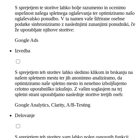
S sprejetjem te storitve lahko bolje razumemo in ocenimo
uspešnost našega spletnega oglaševanja ter optimiziramo našo
oglaševalsko ponudbo. V ta namen vaše šifrirane osebne
podatke sinhroniziramo z naslednjimi zunanjimi ponudniki, če
že uporabljate njihove storitve:
Google Ads
Izvedba
S sprejetjem teh storitev lahko sledimo klikom in brskanju na
našem spletnem mestu ter jih anonimno analiziramo, da
optimiziramo naše spletno mesto in nenehno izboljšujemo
celotno uporabniško izkušnjo. Z vašim soglasjem na tej
spletni strani uporabljamo naslednje storitve tretjih oseb:
Google Analytics, Clarity, A/B-Testing
Delovanje
S sprejetjem teh storitev vam lahko poleg osnovnih funkcij