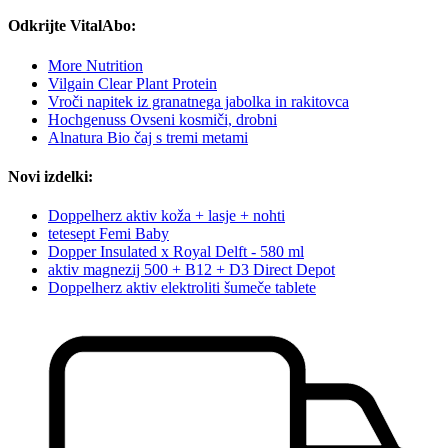
Odkrijte VitalAbo:
More Nutrition
Vilgain Clear Plant Protein
Vroči napitek iz granatnega jabolka in rakitovca
Hochgenuss Ovseni kosmiči, drobni
Alnatura Bio čaj s tremi metami
Novi izdelki:
Doppelherz aktiv koža + lasje + nohti
tetesept Femi Baby
Dopper Insulated x Royal Delft - 580 ml
aktiv magnezij 500 + B12 + D3 Direct Depot
Doppelherz aktiv elektroliti šumeče tablete