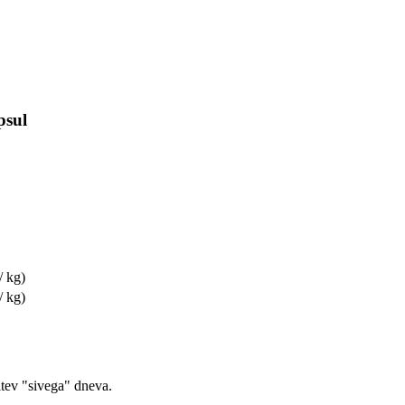
psul
/ kg)
/ kg)
itev "sivega" dneva.