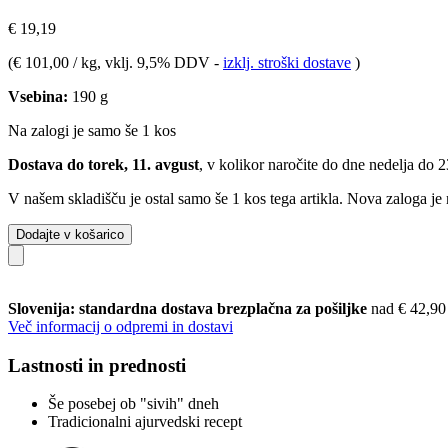
€ 19,19
(
€ 101,00 / kg
, vklj. 9,5% DDV
-
izklj. stroški dostave
)
Vsebina:
190 g
Na zalogi je samo še 1 kos
Dostava do torek, 11. avgust
, v kolikor naročite do dne
nedelja do 
V našem skladišču je ostal samo še 1 kos tega artikla. Nova zaloga je
Dodajte v košarico
Slovenija: standardna dostava brezplačna za pošiljke
nad € 42,90
Več informacij o odpremi in dostavi
Lastnosti in prednosti
Še posebej ob "sivih" dneh
Tradicionalni ajurvedski recept