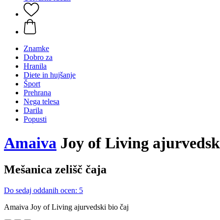
Znamke
Dobro za
Hranila
Diete in hujšanje
Šport
Prehrana
Nega telesa
Darila
Popusti
Amaiva
Joy of Living ajurvedski
Mešanica zelišč čaja
Do sedaj oddanih ocen: 5
Amaiva Joy of Living ajurvedski bio čaj