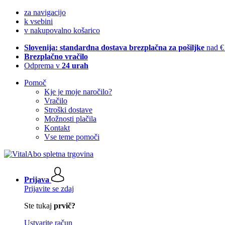
za navigacijo
k vsebini
v nakupovalno košarico
Slovenija: standardna dostava brezplačna za pošiljke
nad €
Brezplačno vračilo
Odprema v
24 urah
Pomoč
Kje je moje naročilo?
Vračilo
Stroški dostave
Možnosti plačila
Kontakt
Vse teme pomoči
Prijava
Prijavite se zdaj
Ste tukaj
prvič?
Ustvarite račun