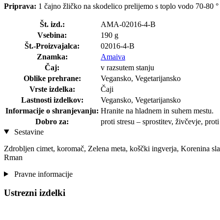
Priprava:
1 čajno žličko na skodelico prelijemo s toplo vodo 70-80 ° 
Št. izd.:
AMA-02016-4-B
Vsebina:
190 g
Št.-Proizvajalca:
02016-4-B
Znamka:
Amaiva
Čaj:
v razsutem stanju
Oblike prehrane:
Vegansko, Vegetarijansko
Vrste izdelka:
Čaji
Lastnosti izdelkov:
Vegansko, Vegetarijansko
Informacije o shranjevanju:
Hranite na hladnem in suhem mestu.
Dobro za:
proti stresu – sprostitev, živčevje, prot
Sestavine
Zdrobljen cimet, koromač, Zelena meta, koščki ingverja, Korenina sl
Rman
Pravne informacije
Ustrezni izdelki