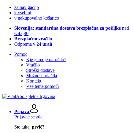
za navigacijo
k vsebini
v nakupovalno košarico
Slovenija: standardna dostava brezplačna za pošiljke
nad
€ 42,90
Brezplačno vračilo
Odprema v
24 urah
Pomoč
Kje je moje naročilo?
Vračilo
Stroški dostave
Možnosti plačila
Kontakt
Vse teme pomoči
Prijava
Prijavite se zdaj
Ste tukaj
prvič?