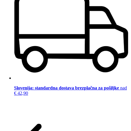
Slovenija: standardna dostava brezplačna za pošiljke
nad
€ 42,90