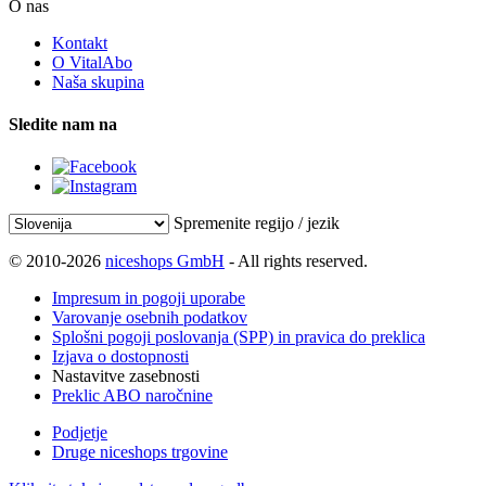
O nas
Kontakt
O VitalAbo
Naša skupina
Sledite nam na
Spremenite regijo / jezik
© 2010-2026
niceshops GmbH
- All rights reserved.
Impresum in pogoji uporabe
Varovanje osebnih podatkov
Splošni pogoji poslovanja (SPP) in pravica do preklica
Izjava o dostopnosti
Nastavitve zasebnosti
Preklic ABO naročnine
Podjetje
Druge niceshops trgovine