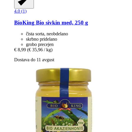
4.0 (1)
BioKing
Bio sivkin med, 250 g
čista sorta, neobdelano
skrbno pridelano
grobo precejen
€ 8,99
(€ 35,96 / kg)
Dostava do 11 avgust