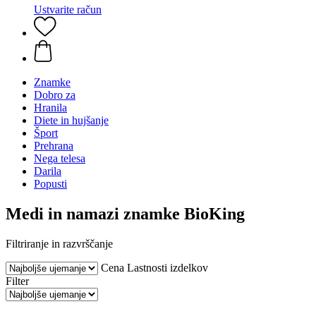
Ustvarite račun
Znamke
Dobro za
Hranila
Diete in hujšanje
Šport
Prehrana
Nega telesa
Darila
Popusti
Medi in namazi znamke BioKing
Filtriranje in razvrščanje
Cena
Lastnosti izdelkov
Filter