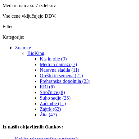
Medi in namazi: 7 izdelkov
Vse cene vključujejo DDV.
Filter
Kategorije:
Znamke
BioKing
Kis in olje (9)
Medi in namazi (7)
Naravna sladila (11)
Oreški in semena (21)
Prehranska dopolnila (23)
Riži (6)
Stročnice (8)
Suho sadje (25)
Začimbe (11)
Zajtrk (62)
Žita (47)
Iz naših objavljenih člankov: