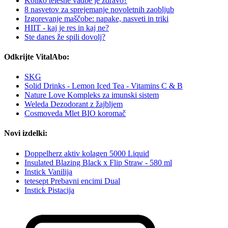
Koliko telesne vadbe je zdravo?
8 nasvetov za sprejemanje novoletnih zaobljub
Izgorevanje maščobe: napake, nasveti in triki
HIIT - kaj je res in kaj ne?
Ste danes že spili dovolj?
Odkrijte VitalAbo:
SKG
Solid Drinks - Lemon Iced Tea - Vitamins C & B
Nature Love Kompleks za imunski sistem
Weleda Dezodorant z žajbljem
Cosmoveda Mlet BIO koromač
Novi izdelki:
Doppelherz aktiv kolagen 5000 Liquid
Insulated Blazing Black x Flip Straw - 580 ml
Instick Vanilija
tetesept Prebavni encimi Dual
Instick Pistacija