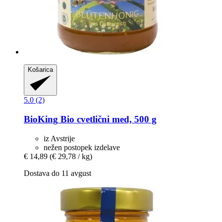
Košarica
5.0 (2)
BioKing
Bio cvetlični med, 500 g
iz Avstrije
nežen postopek izdelave
€ 14,89
(€ 29,78 / kg)
Dostava do 11 avgust