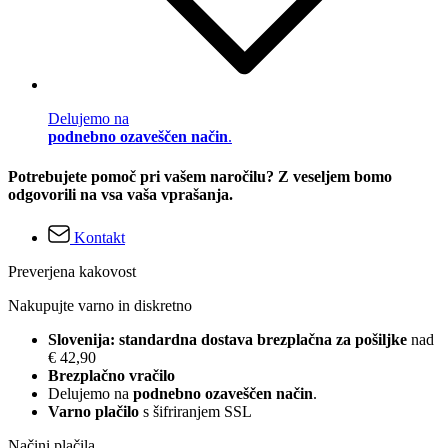
Delujemo na
podnebno ozaveščen način
.
Potrebujete pomoč pri vašem naročilu? Z veseljem bomo
odgovorili na vsa vaša vprašanja.
Kontakt
Preverjena kakovost
Nakupujte varno in diskretno
Slovenija: standardna dostava brezplačna za pošiljke
nad
€ 42,90
Brezplačno vračilo
Delujemo na
podnebno ozaveščen način
.
Varno plačilo
s šifriranjem SSL
Načini plačila