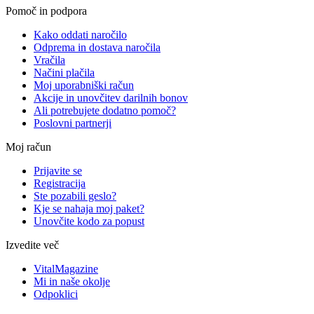
Pomoč in podpora
Kako oddati naročilo
Odprema in dostava naročila
Vračila
Načini plačila
Moj uporabniški račun
Akcije in unovčitev darilnih bonov
Ali potrebujete dodatno pomoč?
Poslovni partnerji
Moj račun
Prijavite se
Registracija
Ste pozabili geslo?
Kje se nahaja moj paket?
Unovčite kodo za popust
Izvedite več
VitalMagazine
Mi in naše okolje
Odpoklici