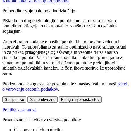
Kliknite tukaj za odstop od pogodbe
Prilagodite svojo nakupovalno izkušnjo
Piškotke in druge tehnologije uporabljamo samo zato, da vam
ponudimo prilagojeno nakupovalno izkušnjo z vašim osebnim
soglasjem.
Za to zbiramo podatke o naših uporabnikih, njihovem vedenju in
napravah. To uporabljamo za stalno optimizacijo naše spletne strani
in za prikaz prilagojenega oglaševanja in vsebine ter za analizo
statistike uporabe. Vaše šifrirane podatke lahko tudi primerjamo z
zunanjimi ponudniki in vam prikažemo ponudbe prek njihovih
spletnih oglaševalskih kanalov, le če njihove storitve že uporabljate
sami.
Preden podate soglasje, se pozanimajte v nastavitvah in v naši
izjavi
o varovanju osebnih podatkov
.
Strinjam se
Samo obvezno
Prilagajanje nastavitev
Politika zasebnosti
Posamezne nastavitve za varstvo podatkov
Customer match marketing