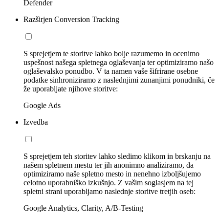
Defender
Razširjen Conversion Tracking
S sprejetjem te storitve lahko bolje razumemo in ocenimo
uspešnost našega spletnega oglaševanja ter optimiziramo našo
oglaševalsko ponudbo. V ta namen vaše šifrirane osebne
podatke sinhroniziramo z naslednjimi zunanjimi ponudniki, če
že uporabljate njihove storitve:
Google Ads
Izvedba
S sprejetjem teh storitev lahko sledimo klikom in brskanju na
našem spletnem mestu ter jih anonimno analiziramo, da
optimiziramo naše spletno mesto in nenehno izboljšujemo
celotno uporabniško izkušnjo. Z vašim soglasjem na tej
spletni strani uporabljamo naslednje storitve tretjih oseb:
Google Analytics, Clarity, A/B-Testing