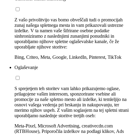
Z vašo privolitvijo vas bomo obveščali tudi o promocijah
zunaj našega spletnega mesta in vam prikazovali ustrezne
izdelke. V ta namen vaše šifrirane osebne podatke
sinhroniziramo z naslednjimi zunanjimi ponudniki in
uporabljamo njihove spletne oglaševalske kanale, če že
uporabljate njihove storitve:
Bing, Criteo, Meta, Google, LinkedIn, Pinterest, TikTok
Oglaševanje
S sprejetjem teh storitev vam lahko prikazujemo oglase,
prilagojene vašim interesom, sponzorirane vsebine ali
promocije za naše spletno mesto ali izdelke, ki temleljijo na
osnovi vašega vedenja pri brskanju in nakupovanju, ter
merimo njihov uspeh. Z vašim soglasjem na tej spletni strani
uporabljamo naslednje storitve tretjih oseb:
Meta-Pixel, Microsoft Advertising, creativecdn.com
(RTBHouse), Priporočila izdelkov na podlagi klikov, Ads