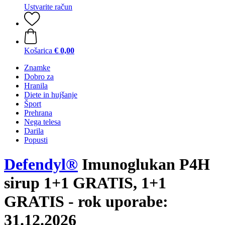
Ustvarite račun
Košarica
€ 0,00
Znamke
Dobro za
Hranila
Diete in hujšanje
Šport
Prehrana
Nega telesa
Darila
Popusti
Defendyl®
Imunoglukan P4H
sirup 1+1 GRATIS, 1+1
GRATIS - rok uporabe:
31.12.2026