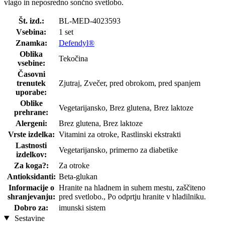
vlago in neposredno sončno svetlobo.
Št. izd.:
BL-MED-4023593
Vsebina:
1 set
Znamka:
Defendyl®
Oblika
Tekočina
vsebine:
Časovni
trenutek
Zjutraj, Zvečer, pred obrokom, pred spanjem
uporabe:
Oblike
Vegetarijansko, Brez glutena, Brez laktoze
prehrane:
Alergeni:
Brez glutena, Brez laktoze
Vrste izdelka:
Vitamini za otroke, Rastlinski ekstrakti
Lastnosti
Vegetarijansko, primerno za diabetike
izdelkov:
Za koga?:
Za otroke
Antioksidanti:
Beta-glukan
Informacije o
Hranite na hladnem in suhem mestu, zaščiteno
shranjevanju:
pred svetlobo., Po odprtju hranite v hladilniku.
Dobro za:
imunski sistem
Sestavine