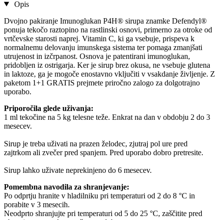
Opis
Dvojno pakiranje Imunoglukan P4H® sirupa znamke Defendyl®
ponuja tekočo raztopino na rastlinski osnovi, primerno za otroke od
vrtčevske starosti naprej. Vitamin C, ki ga vsebuje, prispeva k
normalnemu delovanju imunskega sistema ter pomaga zmanjšati
utrujenost in izčrpanost. Osnova je patentirani imunoglukan,
pridobljen iz ostrigarja. Ker je sirup brez okusa, ne vsebuje glutena
in laktoze, ga je mogoče enostavno vključiti v vsakdanje življenje. Z
paketom 1+1 GRATIS prejmete priročno zalogo za dolgotrajno
uporabo.
Priporočila glede uživanja:
1 ml tekočine na 5 kg telesne teže. Enkrat na dan v obdobju 2 do 3
mesecev.
Sirup je treba uživati na prazen želodec, zjutraj pol ure pred
zajtrkom ali zvečer pred spanjem. Pred uporabo dobro pretresite.
Sirup lahko uživate neprekinjeno do 6 mesecev.
Pomembna navodila za shranjevanje:
Po odprtju hranite v hladilniku pri temperaturi od 2 do 8 °C in
porabite v 3 mesecih.
Neodprto shranjujte pri temperaturi od 5 do 25 °C, zaščitite pred