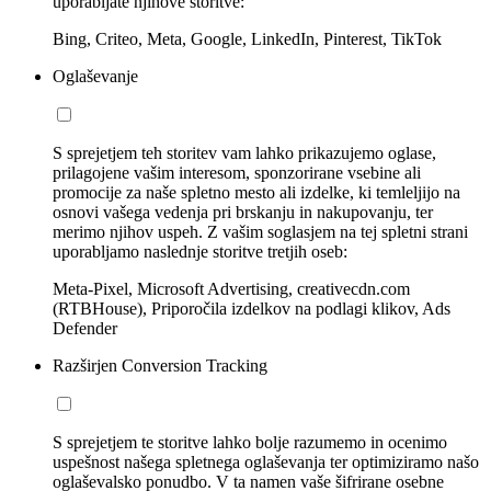
uporabljate njihove storitve:
Bing, Criteo, Meta, Google, LinkedIn, Pinterest, TikTok
Oglaševanje
S sprejetjem teh storitev vam lahko prikazujemo oglase,
prilagojene vašim interesom, sponzorirane vsebine ali
promocije za naše spletno mesto ali izdelke, ki temleljijo na
osnovi vašega vedenja pri brskanju in nakupovanju, ter
merimo njihov uspeh. Z vašim soglasjem na tej spletni strani
uporabljamo naslednje storitve tretjih oseb:
Meta-Pixel, Microsoft Advertising, creativecdn.com
(RTBHouse), Priporočila izdelkov na podlagi klikov, Ads
Defender
Razširjen Conversion Tracking
S sprejetjem te storitve lahko bolje razumemo in ocenimo
uspešnost našega spletnega oglaševanja ter optimiziramo našo
oglaševalsko ponudbo. V ta namen vaše šifrirane osebne