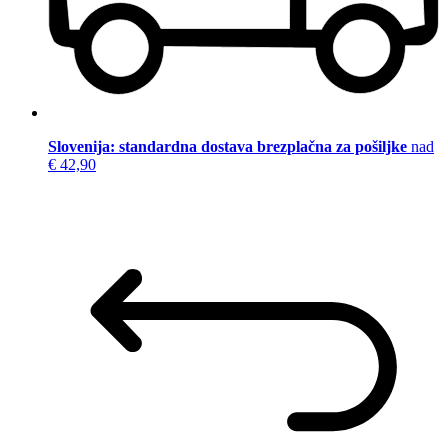
Slovenija: standardna dostava brezplačna za pošiljke
nad
€ 42,90