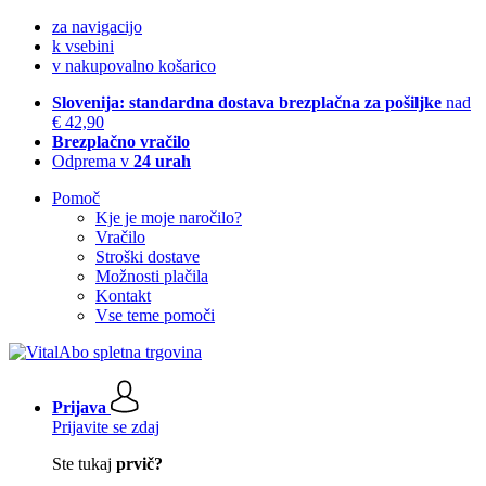
za navigacijo
k vsebini
v nakupovalno košarico
Slovenija: standardna dostava brezplačna za pošiljke
nad
€ 42,90
Brezplačno vračilo
Odprema v
24 urah
Pomoč
Kje je moje naročilo?
Vračilo
Stroški dostave
Možnosti plačila
Kontakt
Vse teme pomoči
Prijava
Prijavite se zdaj
Ste tukaj
prvič?