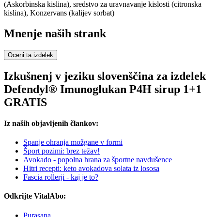
(Askorbinska kislina), sredstvo za uravnavanje kislosti (citronska
kislina), Konzervans (kalijev sorbat)
Mnenje naših strank
Oceni ta izdelek
Izkušnenj v jeziku slovenščina za izdelek
Defendyl® Imunoglukan P4H sirup 1+1
GRATIS
Iz naših objavljenih člankov:
Spanje ohranja možgane v formi
Šport pozimi: brez težav!
Avokado - popolna hrana za športne navdušence
Hitri recepti: keto avokadova solata iz lososa
Fascia rollerji - kaj je to?
Odkrijte VitalAbo:
Purasana