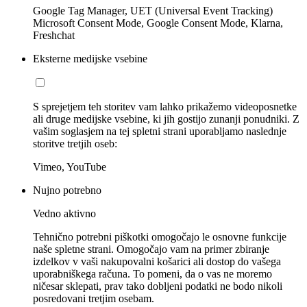
Google Tag Manager, UET (Universal Event Tracking)
Microsoft Consent Mode, Google Consent Mode, Klarna,
Freshchat
Eksterne medijske vsebine
S sprejetjem teh storitev vam lahko prikažemo videoposnetke
ali druge medijske vsebine, ki jih gostijo zunanji ponudniki. Z
vašim soglasjem na tej spletni strani uporabljamo naslednje
storitve tretjih oseb:
Vimeo, YouTube
Nujno potrebno
Vedno aktivno
Tehnično potrebni piškotki omogočajo le osnovne funkcije
naše spletne strani. Omogočajo vam na primer zbiranje
izdelkov v vaši nakupovalni košarici ali dostop do vašega
uporabniškega računa. To pomeni, da o vas ne moremo
ničesar sklepati, prav tako dobljeni podatki ne bodo nikoli
posredovani tretjim osebam.