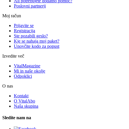
Ali potrebujete dodatno pomoč?
Poslovni partnerji
Moj račun
Prijavite se
Registracija
Ste pozabili geslo?
Kje se nahaja moj paket?
Unovčite kodo za popust
Izvedite več
VitalMagazine
Mi in naše okolje
Odpoklici
O nas
Kontakt
O VitalAbo
Naša skupina
Sledite nam na