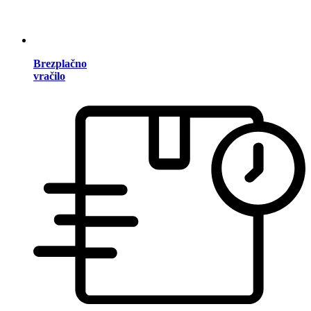
Brezplačno
vračilo