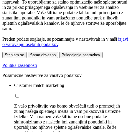
napravah. To uporabljamo za stalno optimizacijo naše spletne strani
in za prikaz prilagojenega oglaševanja in vsebine ter za analizo
statistike uporabe. Vaše šifrirane podatke lahko tudi primerjamo z
zunanjimi ponudniki in vam prikažemo ponudbe prek njihovih
spletnih oglaševalskih kanalov, le če njihove storitve že uporabljate
sami.
Preden podate soglasje, se pozanimajte v nastavitvah in v naši
izjavi
o varovanju osebnih podatkov
.
Strinjam se
Samo obvezno
Prilagajanje nastavitev
Politika zasebnosti
Posamezne nastavitve za varstvo podatkov
Customer match marketing
Z vašo privolitvijo vas bomo obveščali tudi o promocijah
zunaj našega spletnega mesta in vam prikazovali ustrezne
izdelke. V ta namen vaše šifrirane osebne podatke
sinhroniziramo z naslednjimi zunanjimi ponudniki in
uporabljamo njihove spletne oglaševalske kanale, če že