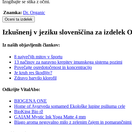
Izogibajte se stika z očmi.
Znamka:
Dr. Organic
Oceni ta izdelek
Izkušnenj v jeziku slovenščina za izdele
Iz naših objavljenih člankov:
8 največjih mitov v športu
13 načinov za naravno krepitev imunskega sistema pozimi
Povečajte osredotočenost in koncentracijo
Je kruh res škodljiv?
Zdravo barvilo klorofil
Odkrijte VitalAbo:
BIOGENA ONE
Home of Ayurveda somamed Ekološke lupine psiliuma cele
BioKing Bio rž
GAIAM Mystic Ink Yoga Matte 4 mm
Blago aroma negovalno milo z zelenim čajem in pomarančnimi