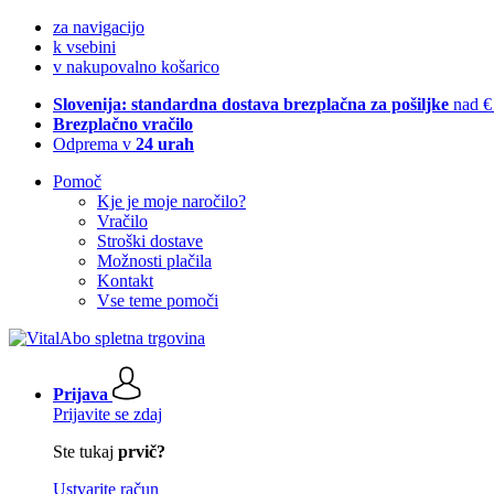
za navigacijo
k vsebini
v nakupovalno košarico
Slovenija: standardna dostava brezplačna za pošiljke
nad €
Brezplačno vračilo
Odprema v
24 urah
Pomoč
Kje je moje naročilo?
Vračilo
Stroški dostave
Možnosti plačila
Kontakt
Vse teme pomoči
Prijava
Prijavite se zdaj
Ste tukaj
prvič?
Ustvarite račun