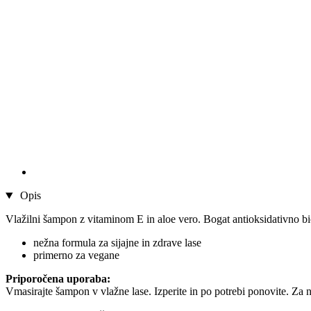
Opis
Vlažilni šampon z vitaminom E in aloe vero. Bogat antioksidativno bi
nežna formula za sijajne in zdrave lase
primerno za vegane
Priporočena uporaba:
Vmasirajte šampon v vlažne lase. Izperite in po potrebi ponovite. Za 