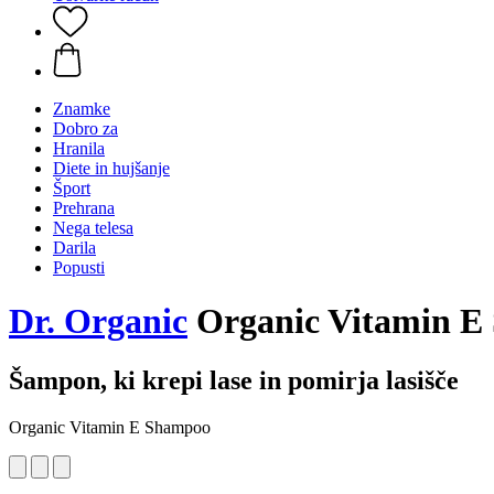
Znamke
Dobro za
Hranila
Diete in hujšanje
Šport
Prehrana
Nega telesa
Darila
Popusti
Dr. Organic
Organic Vitamin E
Šampon, ki krepi lase in pomirja lasišče
Organic Vitamin E Shampoo