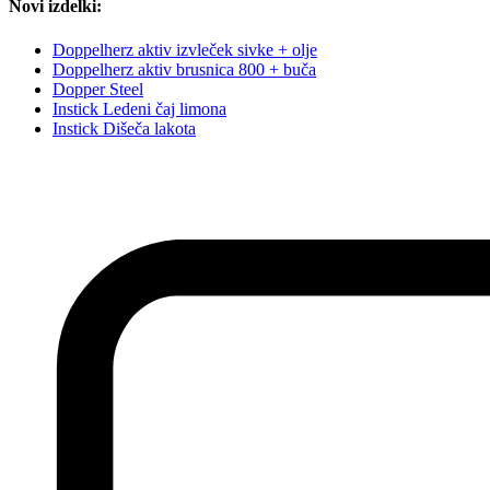
Novi izdelki:
Doppelherz aktiv izvleček sivke + olje
Doppelherz aktiv brusnica 800 + buča
Dopper Steel
Instick Ledeni čaj limona
Instick Dišeča lakota