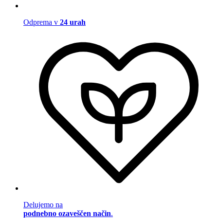
Odprema v
24 urah
Delujemo na
podnebno ozaveščen način
.