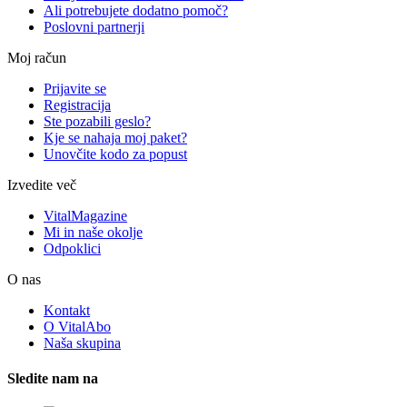
Ali potrebujete dodatno pomoč?
Poslovni partnerji
Moj račun
Prijavite se
Registracija
Ste pozabili geslo?
Kje se nahaja moj paket?
Unovčite kodo za popust
Izvedite več
VitalMagazine
Mi in naše okolje
Odpoklici
O nas
Kontakt
O VitalAbo
Naša skupina
Sledite nam na