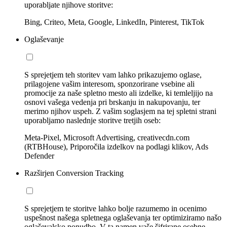
uporabljate njihove storitve:
Bing, Criteo, Meta, Google, LinkedIn, Pinterest, TikTok
Oglaševanje
S sprejetjem teh storitev vam lahko prikazujemo oglase,
prilagojene vašim interesom, sponzorirane vsebine ali
promocije za naše spletno mesto ali izdelke, ki temleljijo na
osnovi vašega vedenja pri brskanju in nakupovanju, ter
merimo njihov uspeh. Z vašim soglasjem na tej spletni strani
uporabljamo naslednje storitve tretjih oseb:
Meta-Pixel, Microsoft Advertising, creativecdn.com
(RTBHouse), Priporočila izdelkov na podlagi klikov, Ads
Defender
Razširjen Conversion Tracking
S sprejetjem te storitve lahko bolje razumemo in ocenimo
uspešnost našega spletnega oglaševanja ter optimiziramo našo
oglaševalsko ponudbo. V ta namen vaše šifrirane osebne