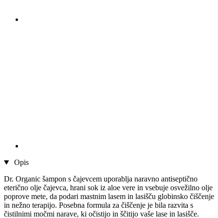
Opis
Dr. Organic šampon s čajevcem uporablja naravno antiseptično
eterično olje čajevca, hrani sok iz aloe vere in vsebuje osvežilno olje
poprove mete, da podari mastnim lasem in lasišču globinsko čiščenje
in nežno terapijo. Posebna formula za čiščenje je bila razvita s
čistilnimi močmi narave, ki očistijo in ščitijo vaše lase in lasišče.