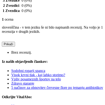
3 Zvezdice
0
(0%)
2 Zvezdici
0
(0%)
1 Zvezdica
0
(0%)
1
ocena
slovenščina - v tem jeziku še ni bilo napisanih recenzij. Na voljo je 1
recenzija v drugih jezikih.
Prikaži
Brez recenzij.
Iz naših objavljenih člankov:
Sodobni roparji spanca
Visok krvni tlak - kaj lahko storimo?
Vpliv posameznih športov na telo
Zdravo staranje
5 načinov za obnovitev črevesne flore po jemanju antibiotikov
Odkrijte VitalAbo: