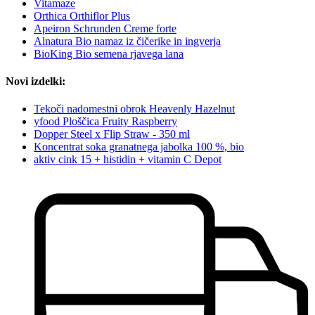
Vitamaze
Orthica Orthiflor Plus
Apeiron Schrunden Creme forte
Alnatura Bio namaz iz čičerike in ingverja
BioKing Bio semena rjavega lana
Novi izdelki:
Tekoči nadomestni obrok Heavenly Hazelnut
yfood Ploščica Fruity Raspberry
Dopper Steel x Flip Straw - 350 ml
Koncentrat soka granatnega jabolka 100 %, bio
aktiv cink 15 + histidin + vitamin C Depot