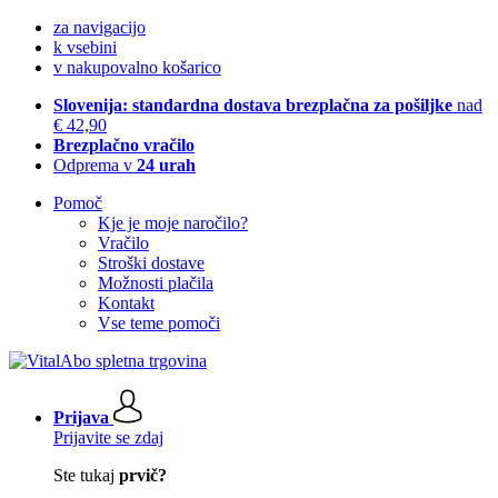
za navigacijo
k vsebini
v nakupovalno košarico
Slovenija: standardna dostava brezplačna za pošiljke
nad
€ 42,90
Brezplačno vračilo
Odprema v
24 urah
Pomoč
Kje je moje naročilo?
Vračilo
Stroški dostave
Možnosti plačila
Kontakt
Vse teme pomoči
Prijava
Prijavite se zdaj
Ste tukaj
prvič?