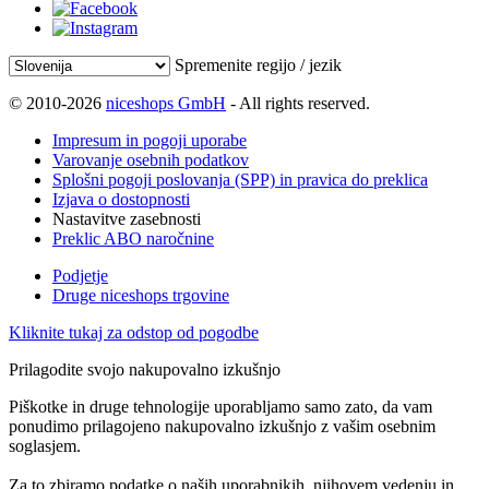
Spremenite regijo / jezik
© 2010-2026
niceshops GmbH
- All rights reserved.
Impresum in pogoji uporabe
Varovanje osebnih podatkov
Splošni pogoji poslovanja (SPP) in pravica do preklica
Izjava o dostopnosti
Nastavitve zasebnosti
Preklic ABO naročnine
Podjetje
Druge niceshops trgovine
Kliknite tukaj za odstop od pogodbe
Prilagodite svojo nakupovalno izkušnjo
Piškotke in druge tehnologije uporabljamo samo zato, da vam
ponudimo prilagojeno nakupovalno izkušnjo z vašim osebnim
soglasjem.
Za to zbiramo podatke o naših uporabnikih, njihovem vedenju in