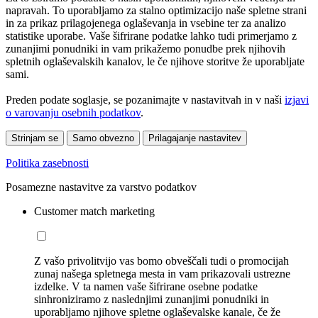
napravah. To uporabljamo za stalno optimizacijo naše spletne strani
in za prikaz prilagojenega oglaševanja in vsebine ter za analizo
statistike uporabe. Vaše šifrirane podatke lahko tudi primerjamo z
zunanjimi ponudniki in vam prikažemo ponudbe prek njihovih
spletnih oglaševalskih kanalov, le če njihove storitve že uporabljate
sami.
Preden podate soglasje, se pozanimajte v nastavitvah in v naši
izjavi
o varovanju osebnih podatkov
.
Strinjam se
Samo obvezno
Prilagajanje nastavitev
Politika zasebnosti
Posamezne nastavitve za varstvo podatkov
Customer match marketing
Z vašo privolitvijo vas bomo obveščali tudi o promocijah
zunaj našega spletnega mesta in vam prikazovali ustrezne
izdelke. V ta namen vaše šifrirane osebne podatke
sinhroniziramo z naslednjimi zunanjimi ponudniki in
uporabljamo njihove spletne oglaševalske kanale, če že