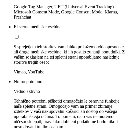
Google Tag Manager, UET (Universal Event Tracking)
Microsoft Consent Mode, Google Consent Mode, Klarna,
Freshchat
Eksterne medijske vsebine
S sprejetjem teh storitev vam lahko prikažemo videoposnetke
ali druge medijske vsebine, ki jih gostijo zunanji ponudniki. Z
vašim soglasjem na tej spletni strani uporabljamo naslednje
storitve tretjih oseb:
Vimeo, YouTube
Nujno potrebno
Vedno aktivno
Tehnično potrebni piškotki omogočajo le osnovne funkcije
naše spletne strani. Omogočajo vam na primer zbiranje
izdelkov v vaši nakupovalni košarici ali dostop do vašega
uporabniškega računa. To pomeni, da o vas ne moremo
ničesar sklepati, prav tako dobljeni podatki ne bodo nikoli
posredovani tretjim osebam.