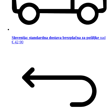
Slovenija: standardna dostava brezplačna za pošiljke
nad
€ 42,90