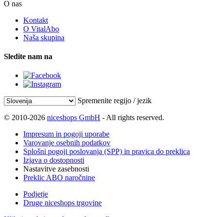
O nas
Kontakt
O VitalAbo
Naša skupina
Sledite nam na
Spremenite regijo / jezik
© 2010-2026
niceshops GmbH
- All rights reserved.
Impresum in pogoji uporabe
Varovanje osebnih podatkov
Splošni pogoji poslovanja (SPP) in pravica do preklica
Izjava o dostopnosti
Nastavitve zasebnosti
Preklic ABO naročnine
Podjetje
Druge niceshops trgovine