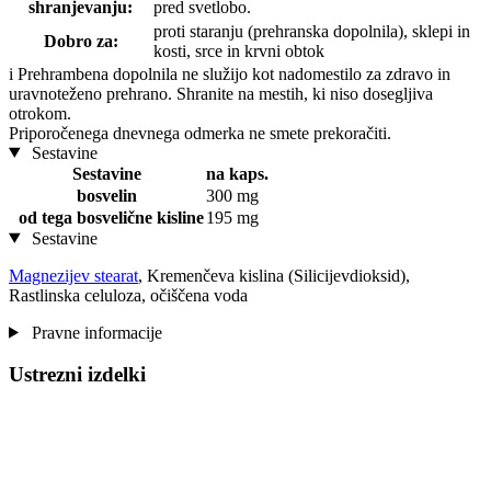
shranjevanju:
pred svetlobo.
proti staranju (prehranska dopolnila), sklepi in
Dobro za:
kosti, srce in krvni obtok
i
Prehrambena dopolnila ne služijo kot nadomestilo za zdravo in
uravnoteženo prehrano. Shranite na mestih, ki niso dosegljiva
otrokom.
Priporočenega dnevnega odmerka ne smete prekoračiti.
Sestavine
Sestavine
na kaps.
bosvelin
300 mg
od tega bosvelične kisline
195 mg
Sestavine
Magnezijev stearat
, Kremenčeva kislina (Silicijevdioksid),
Rastlinska celuloza, očiščena voda
Pravne informacije
Ustrezni izdelki