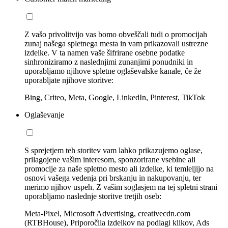
Z vašo privolitvijo vas bomo obveščali tudi o promocijah
zunaj našega spletnega mesta in vam prikazovali ustrezne
izdelke. V ta namen vaše šifrirane osebne podatke
sinhroniziramo z naslednjimi zunanjimi ponudniki in
uporabljamo njihove spletne oglaševalske kanale, če že
uporabljate njihove storitve:
Bing, Criteo, Meta, Google, LinkedIn, Pinterest, TikTok
Oglaševanje
S sprejetjem teh storitev vam lahko prikazujemo oglase,
prilagojene vašim interesom, sponzorirane vsebine ali
promocije za naše spletno mesto ali izdelke, ki temleljijo na
osnovi vašega vedenja pri brskanju in nakupovanju, ter
merimo njihov uspeh. Z vašim soglasjem na tej spletni strani
uporabljamo naslednje storitve tretjih oseb:
Meta-Pixel, Microsoft Advertising, creativecdn.com
(RTBHouse), Priporočila izdelkov na podlagi klikov, Ads