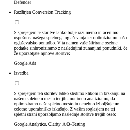
Defender
Razširjen Conversion Tracking
S sprejetjem te storitve lahko bolje razumemo in ocenimo
uspešnost našega spletnega oglaševanja ter optimiziramo našo
oglaševalsko ponudbo. V ta namen vaše šifrirane osebne
podatke sinhroniziramo z naslednjimi zunanjimi ponudniki, če
že uporabljate njihove storitve:
Google Ads
Izvedba
S sprejetjem teh storitev lahko sledimo klikom in brskanju na
našem spletnem mestu ter jih anonimno analiziramo, da
optimiziramo naše spletno mesto in nenehno izboljšujemo
celotno uporabniško izkušnjo. Z vašim soglasjem na tej
spletni strani uporabljamo naslednje storitve tretjih oseb:
Google Analytics, Clarity, A/B-Testing