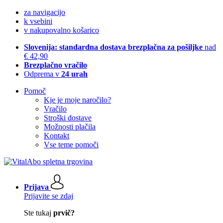
za navigacijo
k vsebini
v nakupovalno košarico
Slovenija: standardna dostava brezplačna za pošiljke
nad
€ 42,90
Brezplačno vračilo
Odprema v
24 urah
Pomoč
Kje je moje naročilo?
Vračilo
Stroški dostave
Možnosti plačila
Kontakt
Vse teme pomoči
Prijava
Prijavite se zdaj
Ste tukaj
prvič?