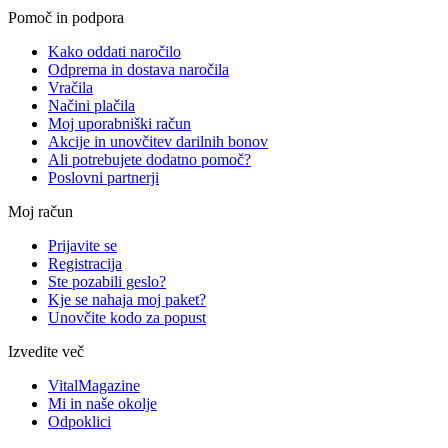
Pomoč in podpora
Kako oddati naročilo
Odprema in dostava naročila
Vračila
Načini plačila
Moj uporabniški račun
Akcije in unovčitev darilnih bonov
Ali potrebujete dodatno pomoč?
Poslovni partnerji
Moj račun
Prijavite se
Registracija
Ste pozabili geslo?
Kje se nahaja moj paket?
Unovčite kodo za popust
Izvedite več
VitalMagazine
Mi in naše okolje
Odpoklici