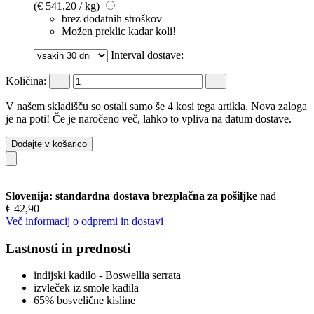
(€ 541,20 / kg)
brez dodatnih stroškov
Možen preklic kadar koli!
Interval dostave:
Količina:
V našem skladišču so ostali samo še 4 kosi tega artikla. Nova zaloga
je na poti! Če je naročeno več, lahko to vpliva na datum dostave.
Dodajte v košarico
Slovenija: standardna dostava brezplačna za pošiljke
nad
€ 42,90
Več informacij o odpremi in dostavi
Lastnosti in prednosti
indijski kadilo - Boswellia serrata
izvleček iz smole kadila
65% bosvelične kisline