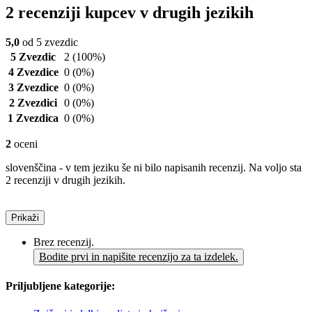
2 recenziji kupcev v drugih jezikih
5,0
od 5 zvezdic
5 Zvezdic
2
(100%)
4 Zvezdice
0
(0%)
3 Zvezdice
0
(0%)
2 Zvezdici
0
(0%)
1 Zvezdica
0
(0%)
2
oceni
slovenščina - v tem jeziku še ni bilo napisanih recenzij. Na voljo sta
2 recenziji v drugih jezikih.
Prikaži
Brez recenzij.
Bodite prvi in napišite recenzijo za ta izdelek.
Priljubljene kategorije: