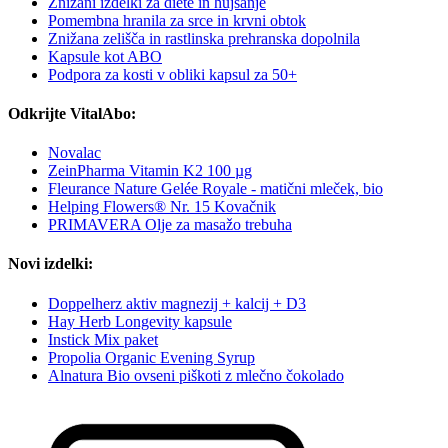
Znižani izdelki za diete in hujšanje
Pomembna hranila za srce in krvni obtok
Znižana zelišča in rastlinska prehranska dopolnila
Kapsule kot ABO
Podpora za kosti v obliki kapsul za 50+
Odkrijte VitalAbo:
Novalac
ZeinPharma Vitamin K2 100 µg
Fleurance Nature Gelée Royale - matični mleček, bio
Helping Flowers® Nr. 15 Kovačnik
PRIMAVERA Olje za masažo trebuha
Novi izdelki:
Doppelherz aktiv magnezij + kalcij + D3
Hay Herb Longevity kapsule
Instick Mix paket
Propolia Organic Evening Syrup
Alnatura Bio ovseni piškoti z mlečno čokolado