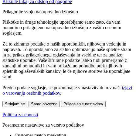
Kliknite tukaj za odstop od pogodbe
Prilagodite svojo nakupovalno izkušnjo
Piškotke in druge tehnologije uporabljamo samo zato, da vam
ponudimo prilagojeno nakupovalno izkušnjo z vašim osebnim
soglasjem.
Za to zbiramo podatke o naših uporabnikih, njihovem vedenju in
napravah. To uporabljamo za stalno optimizacijo naše spletne strani
in za prikaz prilagojenega oglaševanja in vsebine ter za analizo
statistike uporabe. Vaše šifrirane podatke lahko tudi primerjamo z
zunanjimi ponudniki in vam prikažemo ponudbe prek njihovih
spletnih oglaševalskih kanalov, le če njihove storitve že uporabljate
sami.
Preden podate soglasje, se pozanimajte v nastavitvah in v naši
izjavi
o varovanju osebnih podatkov
.
Strinjam se
Samo obvezno
Prilagajanje nastavitev
Politika zasebnosti
Posamezne nastavitve za varstvo podatkov
Customer match marketing