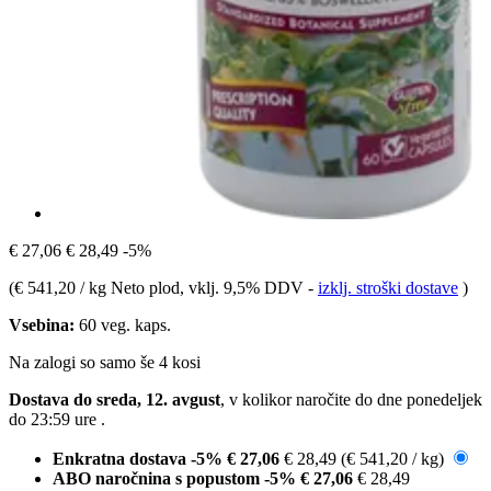
€ 27,06
€ 28,49
-5%
(
€ 541,20 / kg Neto plod
, vklj. 9,5% DDV
-
izklj. stroški dostave
)
Vsebina:
60 veg. kaps.
Na zalogi so samo še 4 kosi
Dostava do sreda, 12. avgust
, v kolikor naročite do dne
ponedeljek
do 23:59 ure
.
Enkratna dostava
-5%
€ 27,06
€ 28,49
(€ 541,20 / kg)
ABO naročnina s popustom
-5%
€ 27,06
€ 28,49