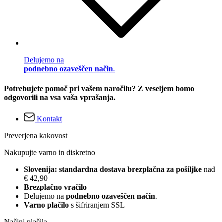
Delujemo na
podnebno ozaveščen način
.
Potrebujete pomoč pri vašem naročilu? Z veseljem bomo
odgovorili na vsa vaša vprašanja.
Kontakt
Preverjena kakovost
Nakupujte varno in diskretno
Slovenija: standardna dostava brezplačna za pošiljke
nad
€ 42,90
Brezplačno vračilo
Delujemo na
podnebno ozaveščen način
.
Varno plačilo
s šifriranjem SSL
Načini plačila