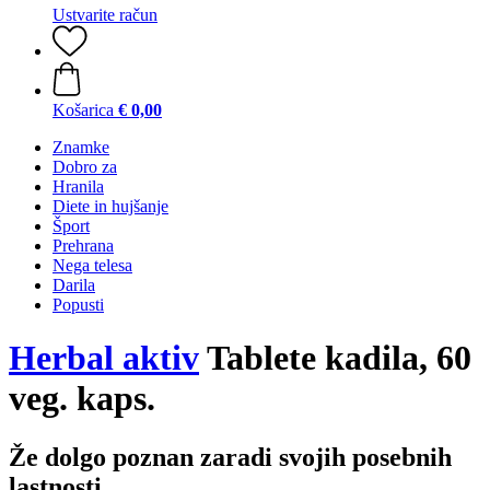
Ustvarite račun
Košarica
€ 0,00
Znamke
Dobro za
Hranila
Diete in hujšanje
Šport
Prehrana
Nega telesa
Darila
Popusti
Herbal aktiv
Tablete kadila, 60
veg. kaps.
Že dolgo poznan zaradi svojih posebnih
lastnosti.