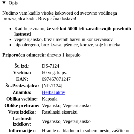
Opis
Nudimo vam kadilo visoke kakovosti od svetovno vodilnega
proizvajalca kadil. Brezplačna dostava!
Kadilo je znano,
že več kot 5000 leti zaradi svojih posebnih
lastnosti
vegetarijansko, brez umetnih barvil in konzervansov
hipoalergeno, brez kvasa, pšenice, koruze, soje in mleka
Priporočen odmerek:
dnevno 1 kapsulo
Št. izd.:
DS-7124
Vsebina:
60 veg. kaps.
EAN:
097467071247
Št.-Proizvajalca:
[NP-7124]
Znamka:
Herbal aktiv
Oblika vsebine:
Kapsula
Oblike prehrane:
Vegansko, Vegetarijansko
Vrste izdelka:
Rastlinski ekstrakti
Lastnosti
Vegansko, Vegetarijansko
izdelkov:
Informacije o
Hranite na hladnem in suhem mestu, zaščiteno