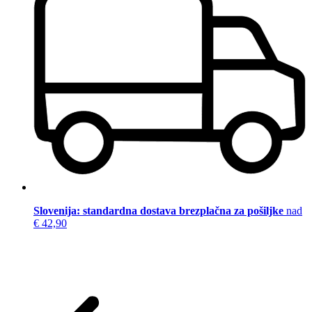
Slovenija: standardna dostava brezplačna za pošiljke
nad
€ 42,90