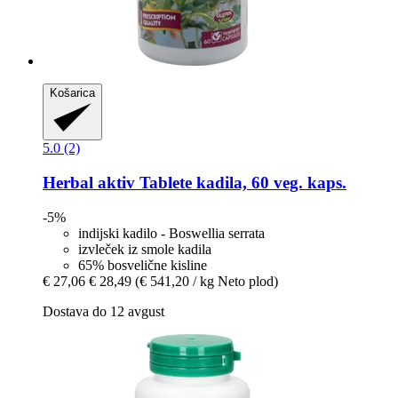
Košarica
5.0 (2)
Herbal aktiv
Tablete kadila, 60 veg. kaps.
-5%
indijski kadilo - Boswellia serrata
izvleček iz smole kadila
65% bosvelične kisline
€ 27,06
€ 28,49
(€ 541,20 / kg Neto plod)
Dostava do 12 avgust