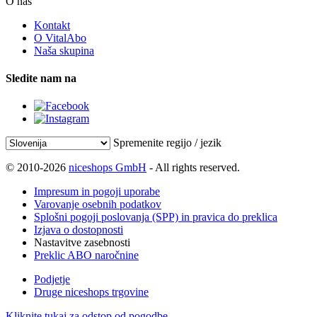
O nas
Kontakt
O VitalAbo
Naša skupina
Sledite nam na
Spremenite regijo / jezik
© 2010-2026
niceshops GmbH
- All rights reserved.
Impresum in pogoji uporabe
Varovanje osebnih podatkov
Splošni pogoji poslovanja (SPP) in pravica do preklica
Izjava o dostopnosti
Nastavitve zasebnosti
Preklic ABO naročnine
Podjetje
Druge niceshops trgovine
Kliknite tukaj za odstop od pogodbe