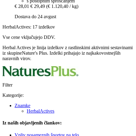
s postopnim sproščanjem
€ 28,01
€ 29,49
(€ 1.120,40 / kg)
Dostava do 24 avgust
HerbalActives: 17 izdelkov
Vse cene vključujejo DDV.
Herbal Actives je linija izdelkov z rastlinskimi aktivnimi sestavinami
iz skupineNature's Plus. Izdelki prihajajo iz najkakovostnejših
naravnih virov.
Filter
Kategorije:
Znamke
HerbalActives
Iz naših objavljenih člankov:
Vpliv posameznih športov na telo