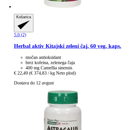
Košarica
5.0 (2)
Herbal aktiv
Kitajski zeleni čaj, 60 veg. kaps.
močan antioksidant
brez kofeina, zelenega čaja
400 mg Camellia sinensis
€ 22,49
(€ 374,83 / kg Neto plod)
Dostava do 12 avgust