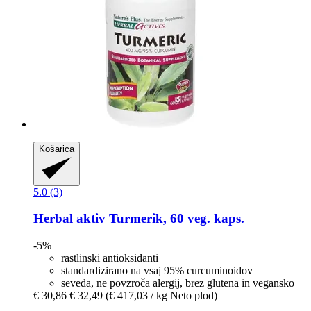
Košarica
5.0 (3)
Herbal aktiv
Turmerik, 60 veg. kaps.
-5%
rastlinski antioksidanti
standardizirano na vsaj 95% curcuminoidov
seveda, ne povzroča alergij, brez glutena in vegansko
€ 30,86
€ 32,49
(€ 417,03 / kg Neto plod)