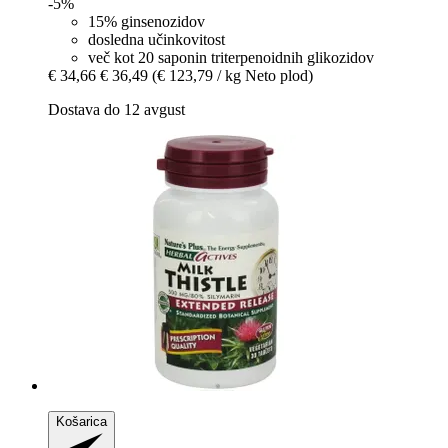
-5%
15% ginsenozidov
dosledna učinkovitost
več kot 20 saponin triterpenoidnih glikozidov
€ 34,66
€ 36,49
(€ 123,79 / kg Neto plod)
Dostava do 12 avgust
Košarica