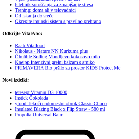
6 tehnik sproščanja za zmanjšanje stresa
Trening: doma ali v telovadnici
Od iskanja do sreče
Okrepite imunski sistem s pravilno prehrano
Odkrijte VitalAbo:
Raab Vitalfood
Nikolaus - Nature NN Kurkuma plus
Ölmühle Solling Mandljevo kokosovo milo
Kneipp Intenzivni grelni balzam s arniko
PRIMAVERA Bio pršilo za prostor KIDS Protect Me
Novi izdelki:
tetesept Vitamin D3 10000
Instick Čokolada
yfood Tekoči nadomestni obrok Classic Choco
Insulated Blazing Black x Flip Straw - 580 ml
Propolia Universal Balm