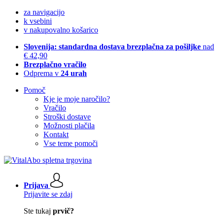
za navigacijo
k vsebini
v nakupovalno košarico
Slovenija: standardna dostava brezplačna za pošiljke
nad
€ 42,90
Brezplačno vračilo
Odprema v
24 urah
Pomoč
Kje je moje naročilo?
Vračilo
Stroški dostave
Možnosti plačila
Kontakt
Vse teme pomoči
Prijava
Prijavite se zdaj
Ste tukaj
prvič?