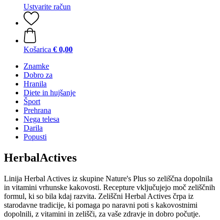
Ustvarite račun
Košarica
€ 0,00
Znamke
Dobro za
Hranila
Diete in hujšanje
Šport
Prehrana
Nega telesa
Darila
Popusti
HerbalActives
Linija Herbal Actives iz skupine Nature's Plus so zeliščna dopolnila
in vitamini vrhunske kakovosti. Recepture vključujejo moč zeliščnih
formul, ki so bila kdaj razvita. Zeliščni Herbal Actives črpa iz
starodavne tradicije, ki pomaga po naravni poti s kakovostnimi
dopolnili, z vitamini in zelišči, za vaše zdravje in dobro počutje.