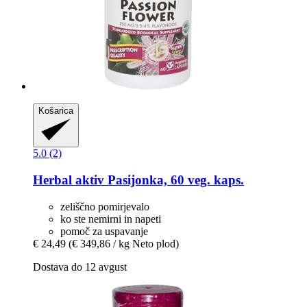
Košarica
5.0 (2)
Herbal aktiv
Pasijonka, 60 veg. kaps.
zeliščno pomirjevalo
ko ste nemirni in napeti
pomoč za uspavanje
€ 24,49
(€ 349,86 / kg Neto plod)
Dostava do 12 avgust