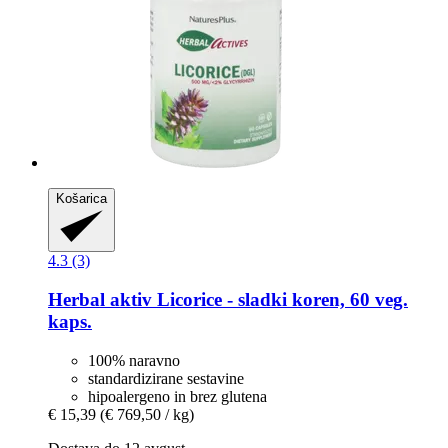
Košarica
4.3 (3)
Herbal aktiv
Licorice -​ sladki koren, 60 veg.
kaps.
100% naravno
standardizirane sestavine
hipoalergeno in brez glutena
€ 15,39
(€ 769,50 / kg)