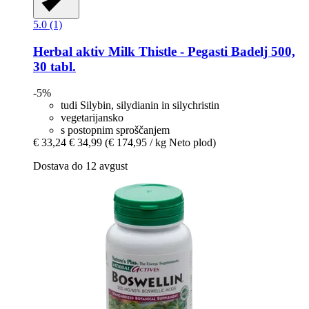
5.0 (1)
Herbal aktiv
Milk Thistle -​ Pegasti Badelj 500,
30 tabl.
-5%
tudi Silybin, silydianin in silychristin
vegetarijansko
s postopnim sproščanjem
€ 33,24
€ 34,99
(€ 174,95 / kg Neto plod)
Dostava do 12 avgust