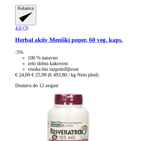
Košarica
4.0 (3)
Herbal aktiv
Meniški poper, 60 veg. kaps.
-5%
100 % naravno
zelo dobra kakovost
visoka bio razpoložljivost
€ 24,69
€ 25,99
(€ 493,80 / kg Neto plod)
Dostava do 12 avgust