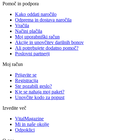
Pomoč in podpora
Kako oddati naročilo
Odprema in dostava naročila
Vračila
Načini plačila
Moj uporabniški račun
Akcije in unovčitev darilnih bonov
Ali potrebujete dodatno pomoč?
Poslovni partnerji
Moj račun
Prijavite se
Registracija
Ste pozabili geslo?
Kje se nahaja moj paket?
Unovčite kodo za popust
Izvedite več
VitalMagazine
Mi in naše okolje
Odpoklici