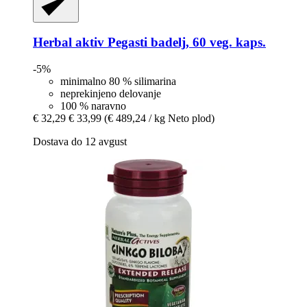
Herbal aktiv
Pegasti badelj, 60 veg. kaps.
-5%
minimalno 80 % silimarina
neprekinjeno delovanje
100 % naravno
€ 32,29
€ 33,99
(€ 489,24 / kg Neto plod)
Dostava do 12 avgust