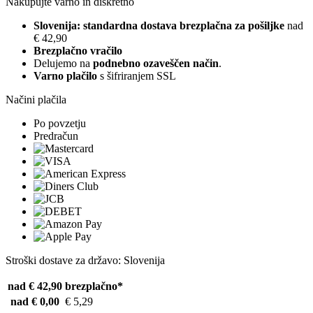
Nakupujte varno in diskretno
Slovenija: standardna dostava brezplačna za pošiljke
nad
€ 42,90
Brezplačno vračilo
Delujemo na
podnebno ozaveščen način
.
Varno plačilo
s šifriranjem SSL
Načini plačila
Po povzetju
Predračun
Stroški dostave za državo: Slovenija
nad € 42,90
brezplačno*
nad € 0,00
€ 5,29