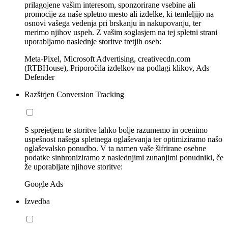
prilagojene vašim interesom, sponzorirane vsebine ali
promocije za naše spletno mesto ali izdelke, ki temleljijo na
osnovi vašega vedenja pri brskanju in nakupovanju, ter
merimo njihov uspeh. Z vašim soglasjem na tej spletni strani
uporabljamo naslednje storitve tretjih oseb:
Meta-Pixel, Microsoft Advertising, creativecdn.com
(RTBHouse), Priporočila izdelkov na podlagi klikov, Ads
Defender
Razširjen Conversion Tracking
S sprejetjem te storitve lahko bolje razumemo in ocenimo
uspešnost našega spletnega oglaševanja ter optimiziramo našo
oglaševalsko ponudbo. V ta namen vaše šifrirane osebne
podatke sinhroniziramo z naslednjimi zunanjimi ponudniki, če
že uporabljate njihove storitve:
Google Ads
Izvedba