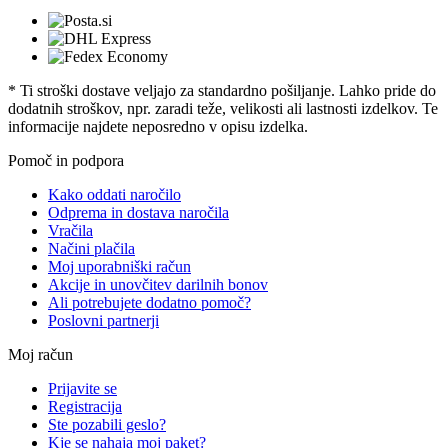
* Ti stroški dostave veljajo za standardno pošiljanje. Lahko pride do
dodatnih stroškov, npr. zaradi teže, velikosti ali lastnosti izdelkov. Te
informacije najdete neposredno v opisu izdelka.
Pomoč in podpora
Kako oddati naročilo
Odprema in dostava naročila
Vračila
Načini plačila
Moj uporabniški račun
Akcije in unovčitev darilnih bonov
Ali potrebujete dodatno pomoč?
Poslovni partnerji
Moj račun
Prijavite se
Registracija
Ste pozabili geslo?
Kje se nahaja moj paket?