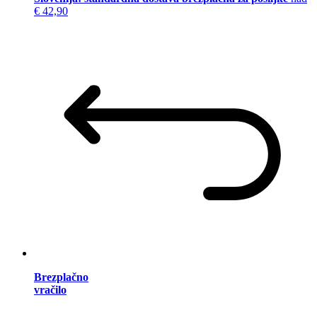
€ 42,90
Brezplačno
vračilo