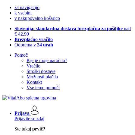
za navigacijo
k vsebini
v nakupovalno košarico
Slovenija: standardna dostava brezplačna za pošiljke
nad
€ 42,90
Brezplačno vračilo
Odprema v
24 urah
Pomoč
Kje je moje naročilo?
Vračilo
Stroški dostave
Možnosti plačila
Kontakt
Vse teme pomoči
Prijava
Prijavite se zdaj
Ste tukaj
prvič?