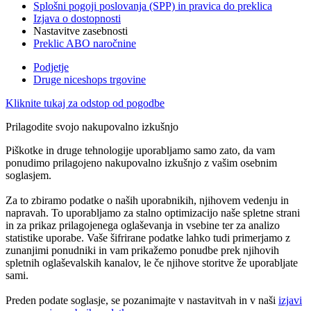
Splošni pogoji poslovanja (SPP) in pravica do preklica
Izjava o dostopnosti
Nastavitve zasebnosti
Preklic ABO naročnine
Podjetje
Druge niceshops trgovine
Kliknite tukaj za odstop od pogodbe
Prilagodite svojo nakupovalno izkušnjo
Piškotke in druge tehnologije uporabljamo samo zato, da vam
ponudimo prilagojeno nakupovalno izkušnjo z vašim osebnim
soglasjem.
Za to zbiramo podatke o naših uporabnikih, njihovem vedenju in
napravah. To uporabljamo za stalno optimizacijo naše spletne strani
in za prikaz prilagojenega oglaševanja in vsebine ter za analizo
statistike uporabe. Vaše šifrirane podatke lahko tudi primerjamo z
zunanjimi ponudniki in vam prikažemo ponudbe prek njihovih
spletnih oglaševalskih kanalov, le če njihove storitve že uporabljate
sami.
Preden podate soglasje, se pozanimajte v nastavitvah in v naši
izjavi