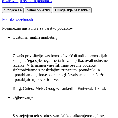
o varovanju osebnih podatkov
.
Strinjam se
Samo obvezno
Prilagajanje nastavitev
Politika zasebnosti
Posamezne nastavitve za varstvo podatkov
Customer match marketing
Z vašo privolitvijo vas bomo obveščali tudi o promocijah
zunaj našega spletnega mesta in vam prikazovali ustrezne
izdelke. V ta namen vaše šifrirane osebne podatke
sinhroniziramo z naslednjimi zunanjimi ponudniki in
uporabljamo njihove spletne oglaševalske kanale, če že
uporabljate njihove storitve:
Bing, Criteo, Meta, Google, LinkedIn, Pinterest, TikTok
Oglaševanje
S sprejetjem teh storitev vam lahko prikazujemo oglase,