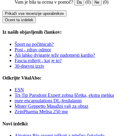
Vam je bila ta ocena v pomoč?
(0)
(0)
Da
Ne
Prikaži vse recenzije uporabnikov
Oceni ta izdelek
Iz naših objavljenih člankov:
Šport na počitnicah?
Post - zdrav odmor
Ali lahko dviganje teže nadomesti kardio?
Fascia rollerji - kaj je to?
30-dnevni izziv
Odkrijte VitalAbo:
ESN
Tri-Tip Parodont Expert zobna ščetka, ekstra mehka
pure encapsulations DL-fenilalanin
Mister Geppetto Masažni valj za obraz
ZeinPharma Melisa 250 mg
Novi izdelki:
Alnatura Bio ovseni piškoti z mlečno čokolado