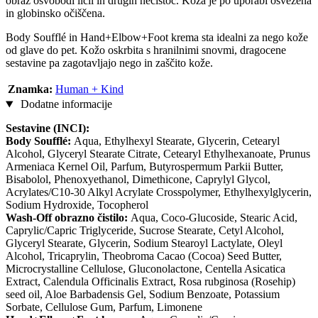
obraz osvobodi ličil in drugih nečistoč. Koža je po uporabi osvežena
in globinsko očiščena.
Body Soufflé in Hand+Elbow+Foot krema sta idealni za nego kože
od glave do pet. Kožo oskrbita s hranilnimi snovmi, dragocene
sestavine pa zagotavljajo nego in zaščito kože.
Znamka:
Human + Kind
Dodatne informacije
Sestavine (INCI):
Body Soufflé:
Aqua, Ethylhexyl Stearate, Glycerin, Cetearyl
Alcohol, Glyceryl Stearate Citrate, Cetearyl Ethylhexanoate, Prunus
Armeniaca Kernel Oil, Parfum, Butyrospermum Parkii Butter,
Bisabolol, Phenoxyethanol, Dimethicone, Caprylyl Glycol,
Acrylates/C10-30 Alkyl Acrylate Crosspolymer, Ethylhexylglycerin,
Sodium Hydroxide, Tocopherol
Wash-Off obrazno čistilo:
Aqua, Coco-Glucoside, Stearic Acid,
Caprylic/Capric Triglyceride, Sucrose Stearate, Cetyl Alcohol,
Glyceryl Stearate, Glycerin, Sodium Stearoyl Lactylate, Oleyl
Alcohol, Tricaprylin, Theobroma Cacao (Cocoa) Seed Butter,
Microcrystalline Cellulose, Gluconolactone, Centella Asicatica
Extract, Calendula Officinalis Extract, Rosa rubginosa (Rosehip)
seed oil, Aloe Barbadensis Gel, Sodium Benzoate, Potassium
Sorbate, Cellulose Gum, Parfum, Limonene