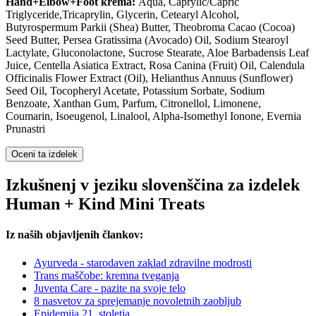
Hand+Elbow+Foot krema:
Aqua, Caprylic/Capric
Triglyceride,Tricaprylin, Glycerin, Cetearyl Alcohol,
Butyrospermum Parkii (Shea) Butter, Theobroma Cacao (Cocoa)
Seed Butter, Persea Gratissima (Avocado) Oil, Sodium Stearoyl
Lactylate, Gluconolactone, Sucrose Stearate, Aloe Barbadensis Leaf
Juice, Centella Asiatica Extract, Rosa Canina (Fruit) Oil, Calendula
Officinalis Flower Extract (Oil), Helianthus Annuus (Sunflower)
Seed Oil, Tocopheryl Acetate, Potassium Sorbate, Sodium
Benzoate, Xanthan Gum, Parfum, Citronellol, Limonene,
Coumarin, Isoeugenol, Linalool, Alpha-Isomethyl Ionone, Evernia
Prunastri
Oceni ta izdelek
Izkušnenj v jeziku slovenščina za izdelek
Human + Kind Mini Treats
Iz naših objavljenih člankov:
Ayurveda - starodaven zaklad zdravilne modrosti
Trans maščobe: kremna tveganja
Juventa Care - pazite na svoje telo
8 nasvetov za sprejemanje novoletnih zaobljub
Epidemija 21. stoletja