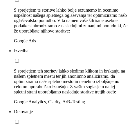
S sprejetjem te storitve lahko bolje razumemo in ocenimo
uspešnost našega spletnega oglaševanja ter optimiziramo našo
oglaševalsko ponudbo. V ta namen vaše šifrirane osebne
podatke sinhroniziramo z naslednjimi zunanjimi ponudniki, če
že uporabljate njihove storitve:
Google Ads
Izvedba
S sprejetjem teh storitev lahko sledimo klikom in brskanju na
našem spletnem mestu ter jih anonimno analiziramo, da
optimiziramo naše spletno mesto in nenehno izboljšujemo
celotno uporabniško izkušnjo. Z vašim soglasjem na tej
spletni strani uporabljamo naslednje storitve tretjih oseb:
Google Analytics, Clarity, A/B-Testing
Delovanje