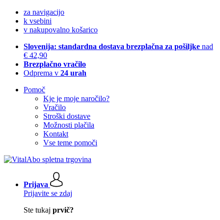
za navigacijo
k vsebini
v nakupovalno košarico
Slovenija: standardna dostava brezplačna za pošiljke
nad
€ 42,90
Brezplačno vračilo
Odprema v
24 urah
Pomoč
Kje je moje naročilo?
Vračilo
Stroški dostave
Možnosti plačila
Kontakt
Vse teme pomoči
Prijava
Prijavite se zdaj
Ste tukaj
prvič?