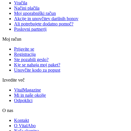
Vračila
Načini plačila
Moj uporabniški račun
Akcije in unovčitev darilnih bonov
Ali potrebujete dodatno pomoč?
Poslovni partnerji
Moj račun
Prijavite se
Registracija
Ste pozabili geslo?
Kje se nahaja moj paket?
Unovčite kodo za popust
Izvedite več
VitalMagazine
Mi in naše okolje
Odpoklici
O nas
Kontakt
O VitalAbo
Naša skupina