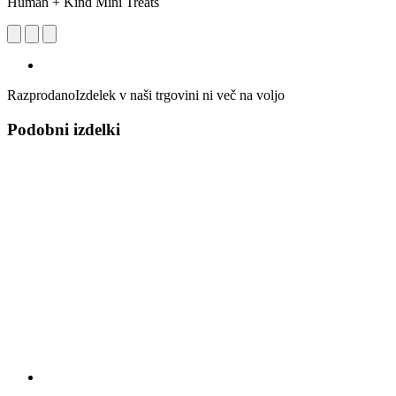
Human + Kind Mini Treats
Razprodano
Izdelek v naši trgovini ni več na voljo
Podobni izdelki