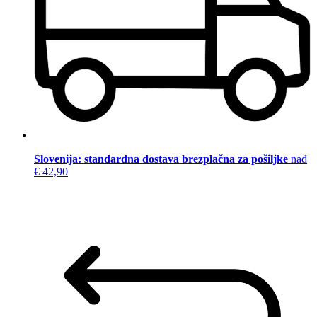
Slovenija: standardna dostava brezplačna za pošiljke
nad
€ 42,90