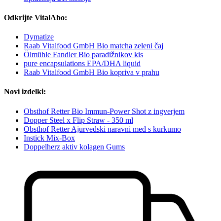
Odkrijte VitalAbo:
Dymatize
Raab Vitalfood GmbH Bio matcha zeleni čaj
Ölmühle Fandler Bio paradižnikov kis
pure encapsulations EPA/DHA liquid
Raab Vitalfood GmbH Bio kopriva v prahu
Novi izdelki:
Obsthof Retter Bio Immun-Power Shot z ingverjem
Dopper Steel x Flip Straw - 350 ml
Obsthof Retter Ajurvedski naravni med s kurkumo
Instick Mix-Box
Doppelherz aktiv kolagen Gums