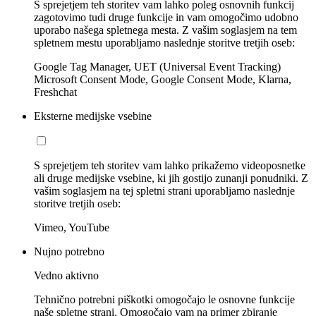
S sprejetjem teh storitev vam lahko poleg osnovnih funkcij
zagotovimo tudi druge funkcije in vam omogočimo udobno
uporabo našega spletnega mesta. Z vašim soglasjem na tem
spletnem mestu uporabljamo naslednje storitve tretjih oseb:
Google Tag Manager, UET (Universal Event Tracking)
Microsoft Consent Mode, Google Consent Mode, Klarna,
Freshchat
Eksterne medijske vsebine
S sprejetjem teh storitev vam lahko prikažemo videoposnetke
ali druge medijske vsebine, ki jih gostijo zunanji ponudniki. Z
vašim soglasjem na tej spletni strani uporabljamo naslednje
storitve tretjih oseb:
Vimeo, YouTube
Nujno potrebno
Vedno aktivno
Tehnično potrebni piškotki omogočajo le osnovne funkcije
naše spletne strani. Omogočajo vam na primer zbiranje