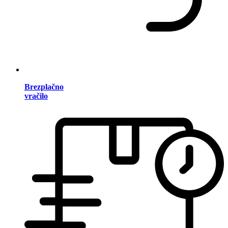
Brezplačno
vračilo