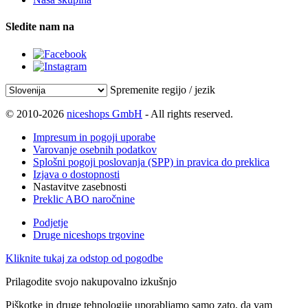
Sledite nam na
Spremenite regijo / jezik
© 2010-2026
niceshops GmbH
- All rights reserved.
Impresum in pogoji uporabe
Varovanje osebnih podatkov
Splošni pogoji poslovanja (SPP) in pravica do preklica
Izjava o dostopnosti
Nastavitve zasebnosti
Preklic ABO naročnine
Podjetje
Druge niceshops trgovine
Kliknite tukaj za odstop od pogodbe
Prilagodite svojo nakupovalno izkušnjo
Piškotke in druge tehnologije uporabljamo samo zato, da vam