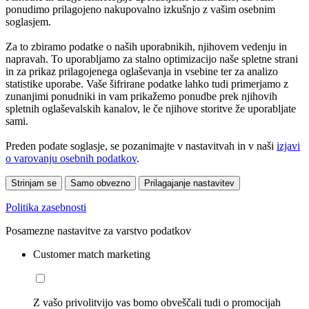
ponudimo prilagojeno nakupovalno izkušnjo z vašim osebnim
soglasjem.
Za to zbiramo podatke o naših uporabnikih, njihovem vedenju in
napravah. To uporabljamo za stalno optimizacijo naše spletne strani
in za prikaz prilagojenega oglaševanja in vsebine ter za analizo
statistike uporabe. Vaše šifrirane podatke lahko tudi primerjamo z
zunanjimi ponudniki in vam prikažemo ponudbe prek njihovih
spletnih oglaševalskih kanalov, le če njihove storitve že uporabljate
sami.
Preden podate soglasje, se pozanimajte v nastavitvah in v naši
izjavi
o varovanju osebnih podatkov
.
Strinjam se
Samo obvezno
Prilagajanje nastavitev
Politika zasebnosti
Posamezne nastavitve za varstvo podatkov
Customer match marketing
Z vašo privolitvijo vas bomo obveščali tudi o promocijah