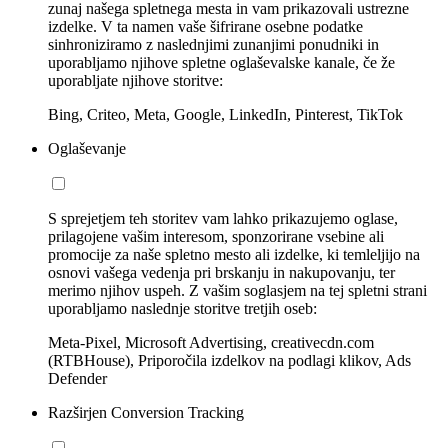
zunaj našega spletnega mesta in vam prikazovali ustrezne
izdelke. V ta namen vaše šifrirane osebne podatke
sinhroniziramo z naslednjimi zunanjimi ponudniki in
uporabljamo njihove spletne oglaševalske kanale, če že
uporabljate njihove storitve:
Bing, Criteo, Meta, Google, LinkedIn, Pinterest, TikTok
Oglaševanje
S sprejetjem teh storitev vam lahko prikazujemo oglase,
prilagojene vašim interesom, sponzorirane vsebine ali
promocije za naše spletno mesto ali izdelke, ki temleljijo na
osnovi vašega vedenja pri brskanju in nakupovanju, ter
merimo njihov uspeh. Z vašim soglasjem na tej spletni strani
uporabljamo naslednje storitve tretjih oseb:
Meta-Pixel, Microsoft Advertising, creativecdn.com
(RTBHouse), Priporočila izdelkov na podlagi klikov, Ads
Defender
Razširjen Conversion Tracking