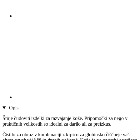
Opis
Štirje čudoviti izdelki za razvajanje kože. Pripomočki za nego v
praktičnih velikostih so idealni za darilo ali za preizkus.
Čistilo za obraz v kombinaciji z krpico za globinsko čiščneje vaš